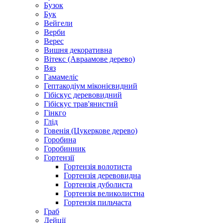
Бузок
Бук
Вейгели
Верби
Верес
Вишня декоративна
Вітекс (Авраамове дерево)
Вяз
Гамамеліс
Гептакодіум міконієвидний
Гібіскус деревовидний
Гібіскус трав'янистий
Гінкго
Глід
Говенія (Цукеркове дерево)
Горобина
Горобинник
Гортензії
Гортензія волотиста
Гортензія деревовидна
Гортензія дуболиста
Гортензія великолистна
Гортензія пильчаста
Граб
Дейції