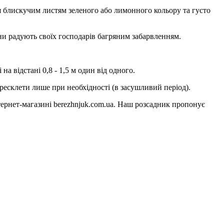
ся блискучим листям зеленого або лимонного кольору та густо
ени радують своїх господарів багряним забарвленням.
на відстані 0,8 - 1,5 м один від одного.
ересклети лише при необхідності (в засушливий період).
ернет-магазині berezhnjuk.com.ua. Наш розсадник пропонує