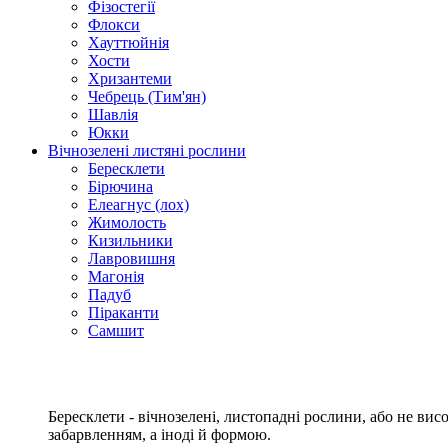
Фізостегії
Флокси
Хауттюйнія
Хости
Хризантеми
Чебрець (Тим'ян)
Шавлія
Юкки
Вічнозелені листяні рослини
Бересклети
Бірючина
Елеагнус (лох)
Жимолость
Кизильники
Лавровишня
Магонія
Падуб
Піраканти
Самшит
Бересклети - вічнозелені, листопадні рослини, або не ви
забарвленням, а іноді й формою.