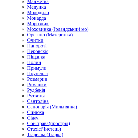
Манжетка
Медунка
Молодило
Монарда
Морозник
Моховинка (Ірландський мо)
Орегано (Материнка)
Очитки
Папороті
Перовскія
Піщанка
Полин
Примули
Прунелла
Розмарин
Ромашки
Рудбекія
Рутвиця
Сантоліна
Сапонарія (Мильнянка)
Синюха
Сідач
Сон-трава(простріл)
Стахіс(Чистець)
Тіарелла (Тіарка)