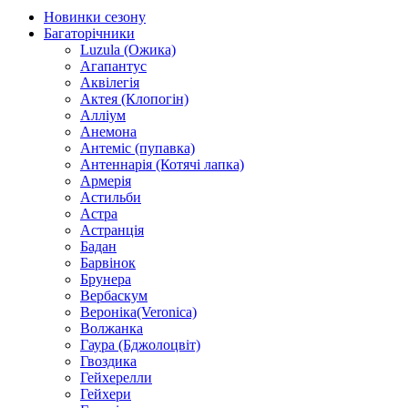
Новинки сезону
Багаторічники
Luzula (Ожика)
Агапантус
Аквілегія
Актея (Клопогін)
Алліум
Анемона
Антеміс (пупавка)
Антеннарія (Котячі лапка)
Армерія
Астильби
Астра
Астранція
Бадан
Барвінок
Брунера
Вербаскум
Вероніка(Veronica)
Волжанка
Гаура (Бджолоцвіт)
Гвоздика
Гейхерелли
Гейхери