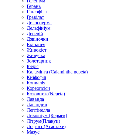
Геленіум
Герань
Гіпсофіла
Гравілат
Делосперма
Дельфініум
Деревій
Дзвіночки
Ехінацея
Живокіст
Живучка
Золотарник
Іберіс
Каламінта (Calamintha nepeta)
Кніфофія
Конвалія
Кореопсіси
Котовник (Nepeta)
Лаванда
Лавандин
Лептінелла
Лимоніум (Кермек)
Літрум(Плакун)
Лофант (Агастахе)
Мазус