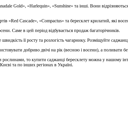
nadale Gold», «Harlequin», «Sunshine» та інші. Вони відрізняють
тів «Red Cascade», «Compactus» та бересклет крилатий, які вос
ени. Саме в цей період відбувається продаж багаторічників.
видкість її росту та розлогість чагарнику. Розміщуйте саджанці 
стовувати добриво двічі на рік (весною і восени), а поливати б
 рослинами, то купити саджанці бересклету можна у нашому інт
 Києві та по інших регіонах в Україні.