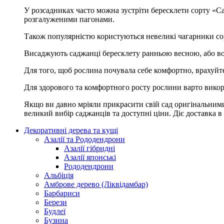
У розсадниках часто можна зустріти бересклети сорту «Ca
розгалуженими пагонами.
Також популярністю користуються невеликі чагарники сор
Висаджують саджанці бересклету ранньою весною, або вос
Для того, щоб рослина почувала себе комфортно, врахуйте ш
Для здорового та комфортного росту рослини варто викори
Якщо ви давно мріяли прикрасити свій сад оригінальними
великий вибір саджанців та доступні ціни. Діє доставка в
Декоративні дерева та кущі
Азалії та Рододендрони
Азалії гібридні
Азалії японські
Рододендрони
Альбіція
Амброве дерево (Ліквідамбар)
Барбариси
Берези
Будлеї
Бузина