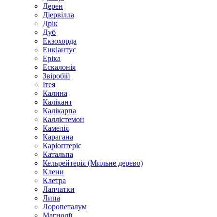
Дерен
Діервілла
Дрік
Дуб
Екзохорда
Енкіантус
Еріка
Ескалонія
Звіробій
Ітея
Калина
Калікант
Калікарпа
Каллістемон
Камелія
Карагана
Каріоптеріс
Катальпа
Кельрейтерія (Мильне дерево)
Клени
Клетра
Лапчатки
Липа
Лоропеталум
Магнолії