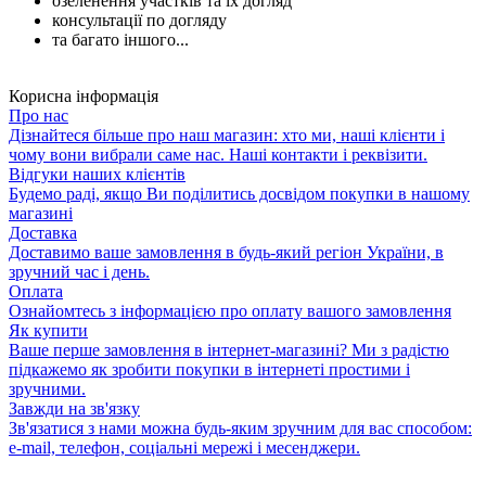
озеленення участків та їх догляд
консультації по догляду
та багато іншого...
Корисна інформація
Про нас
Дізнайтеся більше про наш магазин: хто ми, наші клієнти і
чому вони вибрали саме нас. Наші контакти і реквізити.
Відгуки наших клієнтів
Будемо раді, якщо Ви поділитись досвідом покупки в нашому
магазині
Доставка
Доставимо ваше замовлення в будь-який регіон України, в
зручний час і день.
Оплата
Ознайомтесь з інформацією про оплату вашого замовлення
Як купити
Ваше перше замовлення в інтернет-магазині? Ми з радістю
підкажемо як зробити покупки в інтернеті простими і
зручними.
Завжди на зв'язку
Зв'язатися з нами можна будь-яким зручним для вас способом:
e-mail, телефон, соціальні мережі і месенджери.