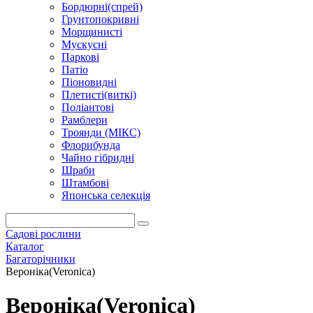
Бордюрні(спрей)
Грунтопокривні
Морщинисті
Мускусні
Паркові
Патіо
Піоновидні
Плетисті(виткі)
Поліантові
Рамблери
Троянди (МІКС)
Флорибунда
Чайно гібридні
Шраби
Штамбові
Японська селекція
Садові рослини
Каталог
Багаторічники
Вероніка(Veronica)
Вероніка(Veronica)