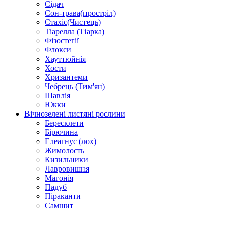
Сідач
Сон-трава(простріл)
Стахіс(Чистець)
Тіарелла (Тіарка)
Фізостегії
Флокси
Хауттюйнія
Хости
Хризантеми
Чебрець (Тим'ян)
Шавлія
Юкки
Вічнозелені листяні рослини
Бересклети
Бірючина
Елеагнус (лох)
Жимолость
Кизильники
Лавровишня
Магонія
Падуб
Піраканти
Самшит