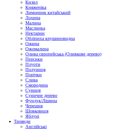
Кизил
Княженіка
Лимонник китайський
Лохина
Малина
Маслинка
Нектарин
Обліпиха крушиновидна
Ожина
Ожомалина
Олива європейська (Оливкове дерево)
Персики
Плуоти
Полуниця
Порічки
Слива
Смородина
Суниця
Суничне дерево
Фундук/Ліщина
Черешня
Шовковиця
Яблуні
Троянди
Англійські