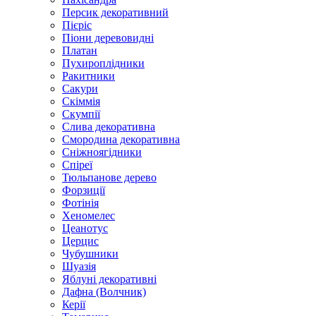
Персик декоративний
Пієріс
Піони деревовидні
Платан
Пухироплідники
Ракитники
Сакури
Скіммія
Скумпії
Слива декоративна
Смородина декоративна
Сніжноягідники
Спіреї
Тюльпанове дерево
Форзиції
Фотінія
Хеномелес
Цеанотус
Церцис
Чубушники
Шуазія
Яблуні декоративні
Дафна (Волчник)
Керії