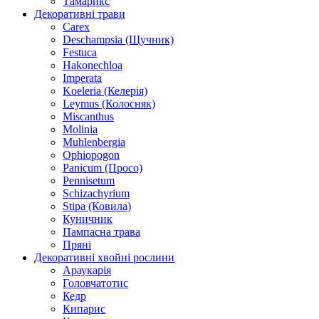
Тамарикс
Декоративні трави
Carex
Deschampsia (Щучник)
Festuca
Hakonechloa
Imperata
Koeleria (Келерія)
Leymus (Колосняк)
Miscanthus
Molinia
Muhlenbergia
Ophiopogon
Panicum (Просо)
Pennisetum
Schizachyrium
Stipa (Ковила)
Куничник
Пампасна трава
Пряні
Декоративні хвойні рослини
Араукарія
Головчатотис
Кедр
Кипарис