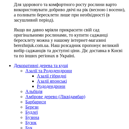
Для здорового та комфортного росту рослини варто
використовувати добриво двічі на рік (весною і восени),
а поливати бересклети лише при необхідності (в
засушливий період).
Якщо ви давно мріяли прикрасити свій сад
оригінальними рослинами, то купити саджанці
бересклету можна у нашому інтернет-магазині
berezhnjuk.com.ua. Наш розсадник пропонує великий
вибір саджанців та доступні ціни. Діє доставка в Києві
та по інших регіонах в Україні.
Декоративні дерева та кущі
Азалії та Рододендрони
Азалії гібридні
Азалії японські
Рододендрони
Альбіція
Амброве дерево (Ліквідамбар)
Барбариси
Берези
Будлеї
Бузина
Бузок
Бук