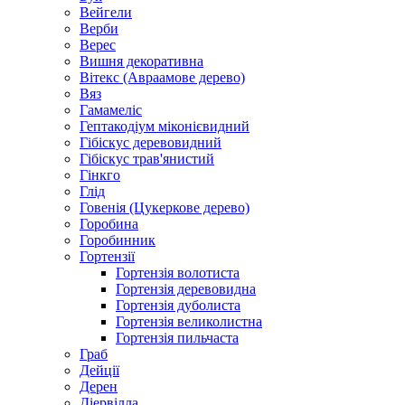
Вейгели
Верби
Верес
Вишня декоративна
Вітекс (Авраамове дерево)
Вяз
Гамамеліс
Гептакодіум міконієвидний
Гібіскус деревовидний
Гібіскус трав'янистий
Гінкго
Глід
Говенія (Цукеркове дерево)
Горобина
Горобинник
Гортензії
Гортензія волотиста
Гортензія деревовидна
Гортензія дуболиста
Гортензія великолистна
Гортензія пильчаста
Граб
Дейції
Дерен
Діервілла