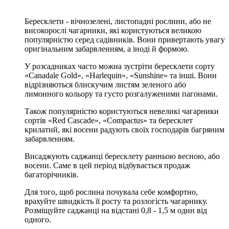
Бересклети - вічнозелені, листопадні рослини, або не
високорослі чагарники, які користуються великою
популярністю серед садівників. Вони привертають увагу
оригінальним забарвленням, а іноді й формою.
У розсадниках часто можна зустріти бересклети сорту
«Canadale Gold», «Harlequin», «Sunshine» та інші. Вони
відрізняються блискучим листям зеленого або
лимонного кольору та густо розгалуженими пагонами.
Також популярністю користуються невеликі чагарники
сортів «Red Cascade», «Compactus» та бересклет
крилатий, які восени радують своїх господарів багряним
забарвленням.
Висаджують саджанці бересклету ранньою весною, або
восени. Саме в цей період відбувається продаж
багаторічників.
Для того, щоб рослина почувала себе комфортно,
врахуйте швидкість її росту та розлогість чагарнику.
Розміщуйте саджанці на відстані 0,8 - 1,5 м один від
одного.