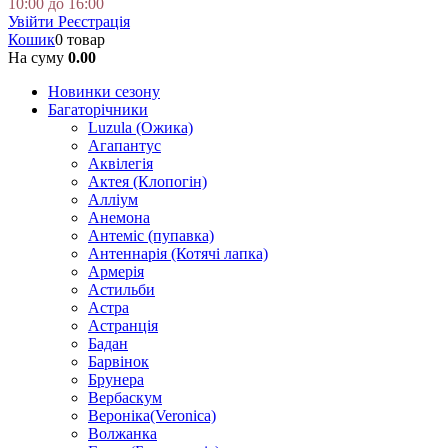
10:00 до 16:00
Увійти
Реєстрація
Кошик
0 товар
На суму
0.00
Новинки сезону
Багаторічники
Luzula (Ожика)
Агапантус
Аквілегія
Актея (Клопогін)
Алліум
Анемона
Антеміс (пупавка)
Антеннарія (Котячі лапка)
Армерія
Астильби
Астра
Астранція
Бадан
Барвінок
Брунера
Вербаскум
Вероніка(Veronica)
Волжанка