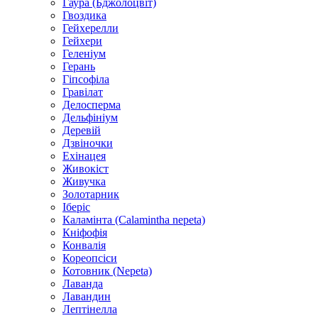
Гаура (Бджолоцвіт)
Гвоздика
Гейхерелли
Гейхери
Геленіум
Герань
Гіпсофіла
Гравілат
Делосперма
Дельфініум
Деревій
Дзвіночки
Ехінацея
Живокіст
Живучка
Золотарник
Іберіс
Каламінта (Calamintha nepeta)
Кніфофія
Конвалія
Кореопсіси
Котовник (Nepeta)
Лаванда
Лавандин
Лептінелла