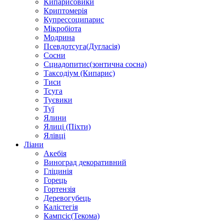
Кипарисовики
Криптомерія
Купрессоципарис
Мікробіота
Модрина
Псевдотсуга(Дугласія)
Сосни
Сциадопитис(зонтична сосна)
Таксодіум (Кипарис)
Тиси
Тсуга
Туєвики
Туї
Ялини
Ялиці (Піхти)
Ялівці
Ліани
Акебія
Виноград декоративний
Гліцинія
Горець
Гортензія
Деревогубець
Калістегія
Кампсіс(Текома)