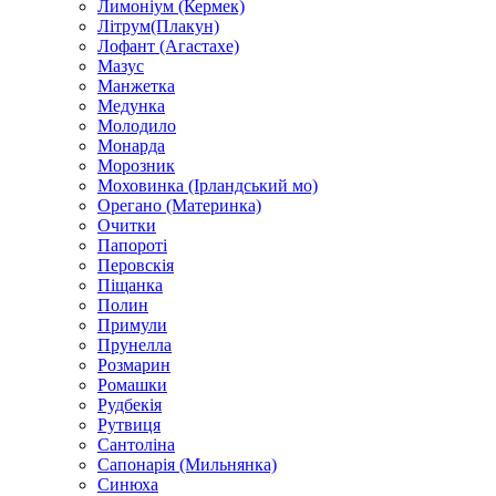
Лимоніум (Кермек)
Літрум(Плакун)
Лофант (Агастахе)
Мазус
Манжетка
Медунка
Молодило
Монарда
Морозник
Моховинка (Ірландський мо)
Орегано (Материнка)
Очитки
Папороті
Перовскія
Піщанка
Полин
Примули
Прунелла
Розмарин
Ромашки
Рудбекія
Рутвиця
Сантоліна
Сапонарія (Мильнянка)
Синюха