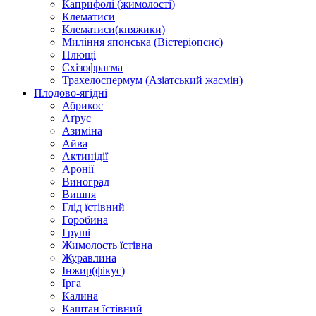
Каприфолі (жимолості)
Клематиси
Клематиси(княжики)
Миління японська (Вістеріопсис)
Плющі
Схізофрагма
Трахелоспермум (Азіатський жасмін)
Плодово-ягідні
Абрикос
Аґрус
Азиміна
Айва
Актинідії
Аронії
Виноград
Вишня
Глід їстівний
Горобина
Груші
Жимолость їстівна
Журавлина
Інжир(фікус)
Ірга
Калина
Каштан їстівний