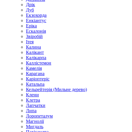
Дрік
Дуб
Екзохорда
Енкіантус
Еріка
Ескалонія
Звіробій
Ітея
Калина
Калікант
Калікарпа
Каллістемон
Камелія
Карагана
Каріоптеріс
Катальпа
Кельрейтерія (Мильне дерево)
Клени
Клетра
Лапчатки
Липа
Лоропеталум
Магнолії
Мигдаль
Пахісандра