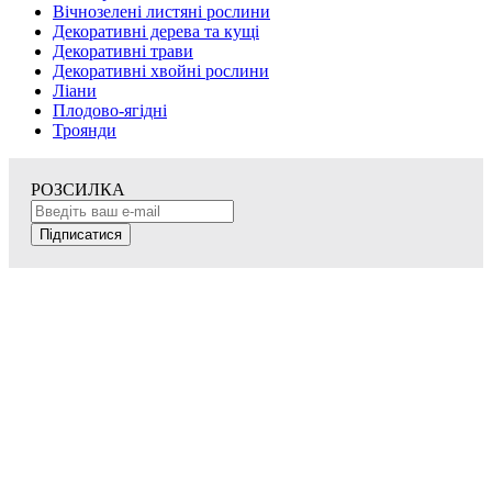
Вічнозелені листяні рослини
Декоративні дерева та кущі
Декоративні трави
Декоративні хвойні рослини
Ліани
Плодово-ягідні
Троянди
РОЗСИЛКА
Підписатися