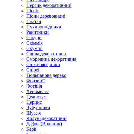
Персик декоративний
Пієріс
Піони деревовидні
Платан
Пухироплідники
Ракитники
Сакури
Скіммія
Скумпії
Слива декоративна
Смородина декоративна
Сніжноягідники
Спіреї
Тюльпанове дерево
Форзиції
Фотінія
Хеномелес
Цеанотус
Церцис
Чубушники
Шуазія
Яблуні декоративні
Дафна (Волчник)
Керії