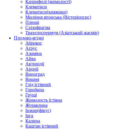
Каприфолі (жимолості)
Клематиси
Клематиси(княжики)
Миління японська (Вістеріопсис)
Плющі
Схізофрагма
Трахелоспермум (Азіатський жасмін)
Плодово-ягідні
Абрикос
Аґрус
Азиміна
Айва
Актинідії
Аронії
Виноград
Вишня
Глід їстівний
Горобина
Груші
Жимолость їстівна
Журавлина
Інжир(фікус)
Ірга
Калина
Каштан їстівний