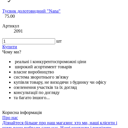
Туєвик долотовидний "Nana"
75.00
Артикул
2091
шт
Купити
Чому ми?
реальні і конкурентоспроможні ціни
широкий асортимент товарів
власне виробництво
система зворотнього зв'язку
купівля товару, не виходячи з будинку чи офісу
озеленення участків та їх догляд
консультації по догляду
та багато іншого...
Корисна інформація
Про нас
Дізнайтеся більше про наш магазин: хто ми, наші клієнти і
чому вони вибрали саме нас. Наші контакти і реквізити.