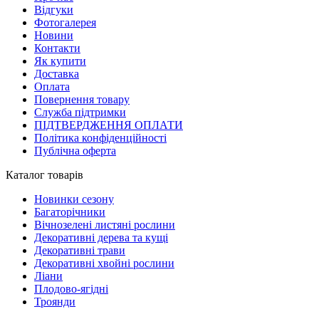
Відгуки
Фотогалерея
Новини
Контакти
Як купити
Доставка
Оплата
Повернення товару
Служба підтримки
ПІДТВЕРДЖЕННЯ ОПЛАТИ
Політика конфіденційності
Публічна оферта
Каталог товарів
Новинки сезону
Багаторічники
Вічнозелені листяні рослини
Декоративні дерева та кущі
Декоративні трави
Декоративні хвойні рослини
Ліани
Плодово-ягідні
Троянди