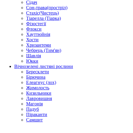
Сідач
Сон-трава(простріл)
Стахіс(Чистець)
Тіарелла (Тіарка)
Фізостегії
Флокси
Хауттюйнія
Хости
Хризантеми
Чебрець (Тим'ян)
Шавлія
Юкки
Вічнозелені листяні рослини
Бересклети
Бірючина
Елеагнус (лох)
Жимолость
Кизильники
Лавровишня
Магонія
Падуб
Піраканти
Самшит