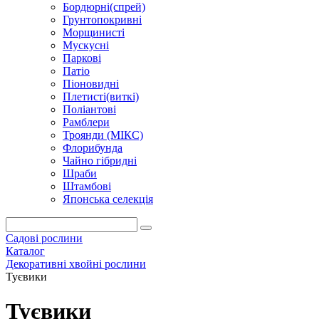
Бордюрні(спрей)
Грунтопокривні
Морщинисті
Мускусні
Паркові
Патіо
Піоновидні
Плетисті(виткі)
Поліантові
Рамблери
Троянди (МІКС)
Флорибунда
Чайно гібридні
Шраби
Штамбові
Японська селекція
Садові рослини
Каталог
Декоративні хвойні рослини
Туєвики
Туєвики