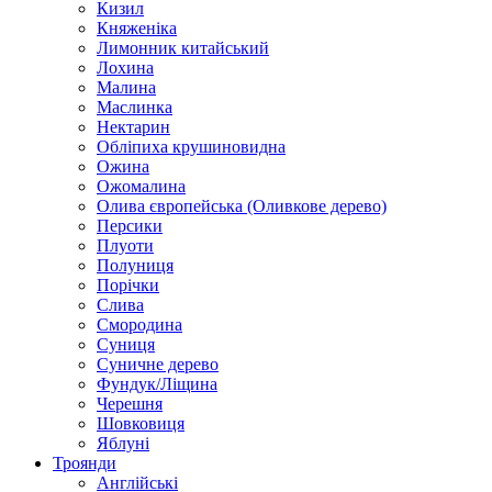
Кизил
Княженіка
Лимонник китайський
Лохина
Малина
Маслинка
Нектарин
Обліпиха крушиновидна
Ожина
Ожомалина
Олива європейська (Оливкове дерево)
Персики
Плуоти
Полуниця
Порічки
Слива
Смородина
Суниця
Суничне дерево
Фундук/Ліщина
Черешня
Шовковиця
Яблуні
Троянди
Англійські