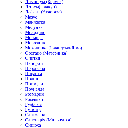
Лимоніум (Кермек)
Літрум(Плакун)
Лофант (Агастахе)
Мазус
Манжетка
Медунка
Молодило
Монарда
Морозник
Моховинка (Ірландський мо)
Орегано (Материнка)
Очитки
Папороті
Перовскія
Піщанка
Полин
Примули
Прунелла
Розмарин
Ромашки
Рудбекія
Рутвиця
Сантоліна
Сапонарія (Мильнянка)
Синюха