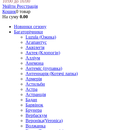
10:00 до 16:00
Увійти
Реєстрація
Кошик
0 товар
На суму
0.00
Новинки сезону
Багаторічники
Luzula (Ожика)
Агапантус
Аквілегія
Актея (Клопогін)
Алліум
Анемона
Антеміс (пупавка)
Антеннарія (Котячі лапка)
Армерія
Астильби
Астра
Астранція
Бадан
Барвінок
Брунера
Вербаскум
Вероніка(Veronica)
Волжанка