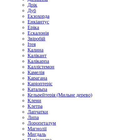
Дрік
Дуб
Екзохорда
Енкіантус
Еріка
Ескалонія
Звіробій
Ітея
Калина
Калікант
Калікарпа
Каллістемон
Камелія
Карагана
Каріоптеріс
Катальпа
Кельрейтерія (Мильне дерево)
Клени
Клетра
Лапчатки
Липа
Лоропеталум
Магнолії
Мигдаль
Пахісандра