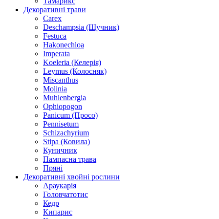
Тамарикс
Декоративні трави
Carex
Deschampsia (Щучник)
Festuca
Hakonechloa
Imperata
Koeleria (Келерія)
Leymus (Колосняк)
Miscanthus
Molinia
Muhlenbergia
Ophiopogon
Panicum (Просо)
Pennisetum
Schizachyrium
Stipa (Ковила)
Куничник
Пампасна трава
Пряні
Декоративні хвойні рослини
Араукарія
Головчатотис
Кедр
Кипарис