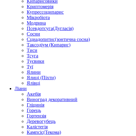
Кипарисовики
Криптомерія
Купрессоципарис
Мікробіота
Модрина
Псевдотсуга(Дугласія)
Сосни
Сциадопитис(зонтична сосна)
Таксодіум (Кипарис)
Тиси
Тсуга
Туєвики
Туї
Ялини
Ялиці (Піхти)
Ялівці
Ліани
Акебія
Виноград декоративний
Гліцинія
Горець
Гортензія
Деревогубець
Калістегія
Кампсіс(Текома)