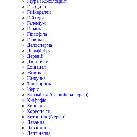
Гаура (Бджолоцвіт)
Гвоздика
Гейхерелли
Гейхери
Геленіум
Герань
Гіпсофіла
Гравілат
Делосперма
Дельфініум
Деревій
Дзвіночки
Ехінацея
Живокіст
Живучка
Золотарник
Іберіс
Каламінта (Calamintha nepeta)
Кніфофія
Конвалія
Кореопсіси
Котовник (Nepeta)
Лаванда
Лавандин
Лептінелла