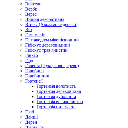
Вейгели
Верби
Верес
Вишня декоративна
Вітекс (Авраамове дерево)
Вяз
Гамамеліс
Гептакодіум міконієвидний
Гібіскус деревовидний
Гібіскус трав'янистий
Гінкго
Глід
Говенія (Цукеркове дерево)
Горобина
Горобинник
Гортензії
Гортензія волотиста
Гортензія деревовидна
Гортензія дуболиста
Гортензія великолистна
Гортензія пильчаста
Граб
Дейції
Дерен
Діервілла