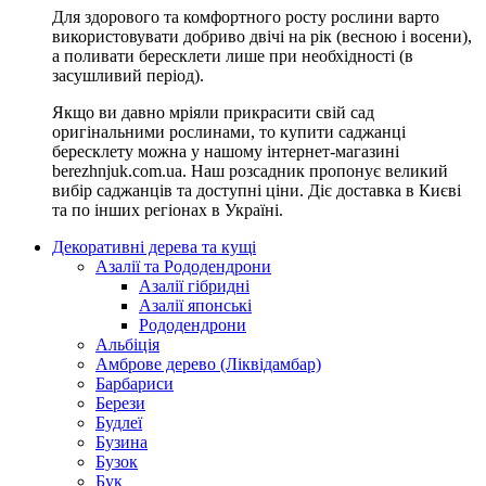
Для здорового та комфортного росту рослини варто
використовувати добриво двічі на рік (весною і восени),
а поливати бересклети лише при необхідності (в
засушливий період).
Якщо ви давно мріяли прикрасити свій сад
оригінальними рослинами, то купити саджанці
бересклету можна у нашому інтернет-магазині
berezhnjuk.com.ua. Наш розсадник пропонує великий
вибір саджанців та доступні ціни. Діє доставка в Києві
та по інших регіонах в Україні.
Декоративні дерева та кущі
Азалії та Рододендрони
Азалії гібридні
Азалії японські
Рододендрони
Альбіція
Амброве дерево (Ліквідамбар)
Барбариси
Берези
Будлеї
Бузина
Бузок
Бук