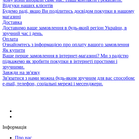
Відгуки наших клієнтів
Будемо раді, якщо Ви поділитись досвідом покупки в нашому
магазині
Доставка
Доставимо ваше замовлення в будь-який регіон України, в
зручний час і день.
Оплата
Ознайомтесь з інформацією про оплату вашого замовлення
Як купити
Ваше перше замовлення в інтернет-магазині? Ми з радістю
підкажемо як зробити покупки в інтернеті простими і
зручними.
Завжди на зв'язку
Зв'язатися з нами можна будь-яким зручним для вас способом:
e-mail, телефон, соціальні мережі і месенджери.
Інформація
Про нас