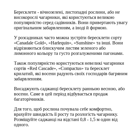
Бересклети - вічнозелені, листопадні рослини, або не
високорослі чагарники, які користуються великою
популярністю серед садівників. Вони привертають увагу
оригінальним забарвленням, а іноді й формою.
У розсадниках часто можна зустріти бересклети сорту
«Canadale Gold», «Harlequin», «Sunshine» та інші. Вони
відрізняються блискучим листям зеленого або
лимонного кольору та густо розгалуженими пагонами.
Також популярністю користуються невеликі чагарники
сортів «Red Cascade», «Compactus» та бересклет
крилатий, які восени радують своїх господарів багряним
забарвленням.
Висаджують саджанці бересклету ранньою весною, або
восени. Саме в цей період відбувається продаж
багаторічників.
Для того, щоб рослина почувала себе комфортно,
врахуйте швидкість її росту та розлогість чагарнику.
Розміщуйте саджанці на відстані 0,8 - 1,5 м один від
одного.