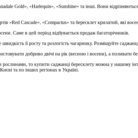
nadale Gold», «Harlequin», «Sunshine» та інші. Вони відрізняють
тів «Red Cascade», «Compactus» та бересклет крилатий, які вос
ени. Саме в цей період відбувається продаж багаторічників.
видкість її росту та розлогість чагарнику. Розміщуйте саджанці 
стовувати добриво двічі на рік (весною і восени), а поливати б
 рослинами, то купити саджанці бересклету можна у нашому інт
 Києві та по інших регіонах в Україні.