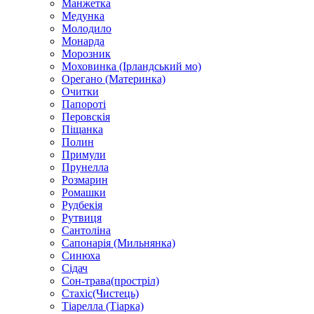
Манжетка
Медунка
Молодило
Монарда
Морозник
Моховинка (Ірландський мо)
Орегано (Материнка)
Очитки
Папороті
Перовскія
Піщанка
Полин
Примули
Прунелла
Розмарин
Ромашки
Рудбекія
Рутвиця
Сантоліна
Сапонарія (Мильнянка)
Синюха
Сідач
Сон-трава(простріл)
Стахіс(Чистець)
Тіарелла (Тіарка)