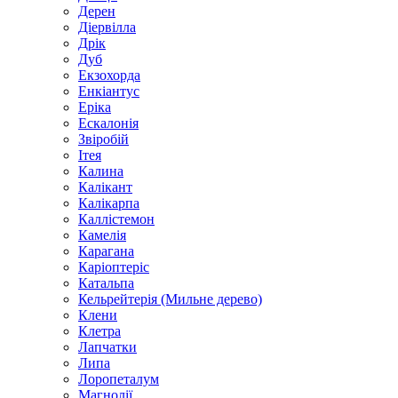
Дерен
Діервілла
Дрік
Дуб
Екзохорда
Енкіантус
Еріка
Ескалонія
Звіробій
Ітея
Калина
Калікант
Калікарпа
Каллістемон
Камелія
Карагана
Каріоптеріс
Катальпа
Кельрейтерія (Мильне дерево)
Клени
Клетра
Лапчатки
Липа
Лоропеталум
Магнолії