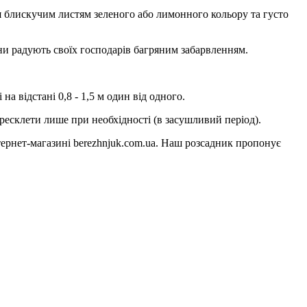
ся блискучим листям зеленого або лимонного кольору та густо
ени радують своїх господарів багряним забарвленням.
на відстані 0,8 - 1,5 м один від одного.
ересклети лише при необхідності (в засушливий період).
ернет-магазині berezhnjuk.com.ua. Наш розсадник пропонує