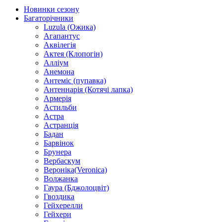
Новинки сезону
Багаторічники
Luzula (Ожика)
Агапантус
Аквілегія
Актея (Клопогін)
Алліум
Анемона
Антеміс (пупавка)
Антеннарія (Котячі лапка)
Армерія
Астильби
Астра
Астранція
Бадан
Барвінок
Брунера
Вербаскум
Вероніка(Veronica)
Волжанка
Гаура (Бджолоцвіт)
Гвоздика
Гейхерелли
Гейхери