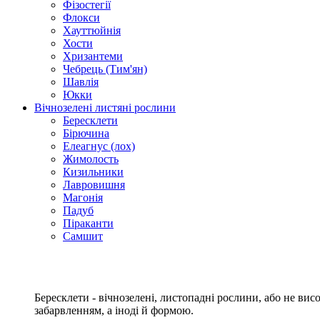
Фізостегії
Флокси
Хауттюйнія
Хости
Хризантеми
Чебрець (Тим'ян)
Шавлія
Юкки
Вічнозелені листяні рослини
Бересклети
Бірючина
Елеагнус (лох)
Жимолость
Кизильники
Лавровишня
Магонія
Падуб
Піраканти
Самшит
Бересклети - вічнозелені, листопадні рослини, або не ви
забарвленням, а іноді й формою.