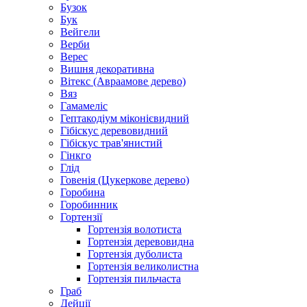
Бузок
Бук
Вейгели
Верби
Верес
Вишня декоративна
Вітекс (Авраамове дерево)
Вяз
Гамамеліс
Гептакодіум міконієвидний
Гібіскус деревовидний
Гібіскус трав'янистий
Гінкго
Глід
Говенія (Цукеркове дерево)
Горобина
Горобинник
Гортензії
Гортензія волотиста
Гортензія деревовидна
Гортензія дуболиста
Гортензія великолистна
Гортензія пильчаста
Граб
Дейції