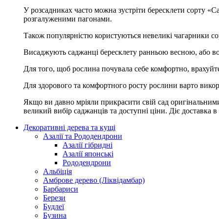
У розсадниках часто можна зустріти бересклети сорту «Ca
розгалуженими пагонами.
Також популярністю користуються невеликі чагарники сор
Висаджують саджанці бересклету ранньою весною, або вос
Для того, щоб рослина почувала себе комфортно, врахуйте ш
Для здорового та комфортного росту рослини варто викори
Якщо ви давно мріяли прикрасити свій сад оригінальними
великий вибір саджанців та доступні ціни. Діє доставка в
Декоративні дерева та кущі
Азалії та Рододендрони
Азалії гібридні
Азалії японські
Рододендрони
Альбіція
Амброве дерево (Ліквідамбар)
Барбариси
Берези
Будлеї
Бузина