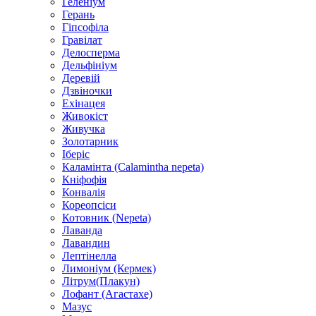
Геленіум
Герань
Гіпсофіла
Гравілат
Делосперма
Дельфініум
Деревій
Дзвіночки
Ехінацея
Живокіст
Живучка
Золотарник
Іберіс
Каламінта (Calamintha nepeta)
Кніфофія
Конвалія
Кореопсіси
Котовник (Nepeta)
Лаванда
Лавандин
Лептінелла
Лимоніум (Кермек)
Літрум(Плакун)
Лофант (Агастахе)
Мазус