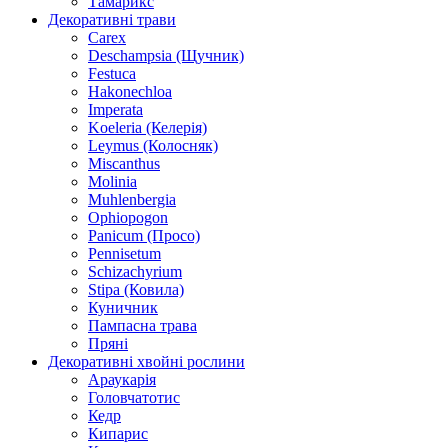
Тамарикс
Декоративні трави
Carex
Deschampsia (Щучник)
Festuca
Hakonechloa
Imperata
Koeleria (Келерія)
Leymus (Колосняк)
Miscanthus
Molinia
Muhlenbergia
Ophiopogon
Panicum (Просо)
Pennisetum
Schizachyrium
Stipa (Ковила)
Куничник
Пампасна трава
Пряні
Декоративні хвойні рослини
Араукарія
Головчатотис
Кедр
Кипарис