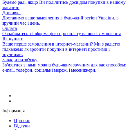
Будемо раді, якщо Ви поділитись досвідом покупки в нашому
магазині
Доставка
Доставимо ваше замовлення в будь-який регіон України, в
зручний час і день.
Оплата
Ознайомтесь з інформацією про оплату вашого замовлення
Як купити
Ваше перше замовлення в інтернет-магазині? Ми з радістю
підкажемо як зробити покупки в інтернеті простими і
зручними.
Завжди на зв'язку
Зв'язатися з нами можна будь-яким зручним для вас способом:
e-mail, телефон, соціальні мережі і месенджери.
Інформація
Про нас
Відгуки