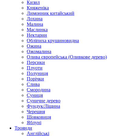
Кизил
Княженіка
Лимонник китайський
Лохина
Малина
Маслинка
Нектарин
Обліпиха крушиновидна
Ожина
Ожомалина
Олива європейська (Оливкове дерево)
Персики
Плуоти
Полуниця
Порічки
Слива
Смородина
Суниця
Суничне дерево
Фундук/Ліщина
Черешня
Шовковиця
Яблуні
Троянди
Англійські