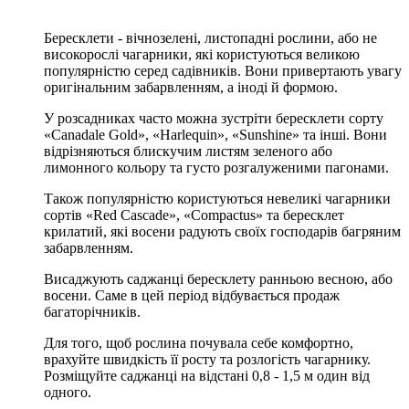
Бересклети - вічнозелені, листопадні рослини, або не
високорослі чагарники, які користуються великою
популярністю серед садівників. Вони привертають увагу
оригінальним забарвленням, а іноді й формою.
У розсадниках часто можна зустріти бересклети сорту
«Canadale Gold», «Harlequin», «Sunshine» та інші. Вони
відрізняються блискучим листям зеленого або
лимонного кольору та густо розгалуженими пагонами.
Також популярністю користуються невеликі чагарники
сортів «Red Cascade», «Compactus» та бересклет
крилатий, які восени радують своїх господарів багряним
забарвленням.
Висаджують саджанці бересклету ранньою весною, або
восени. Саме в цей період відбувається продаж
багаторічників.
Для того, щоб рослина почувала себе комфортно,
врахуйте швидкість її росту та розлогість чагарнику.
Розміщуйте саджанці на відстані 0,8 - 1,5 м один від
одного.