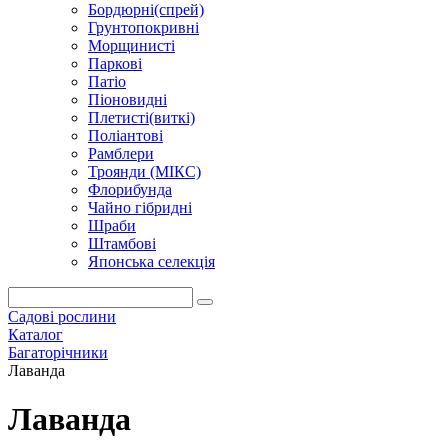
Бордюрні(спрей)
Грунтопокривні
Морщинисті
Паркові
Патіо
Піоновидні
Плетисті(виткі)
Поліантові
Рамблери
Троянди (МІКС)
Флорибунда
Чайно гібридні
Шраби
Штамбові
Японська селекція
Садові рослини
Каталог
Багаторічники
Лаванда
Лаванда