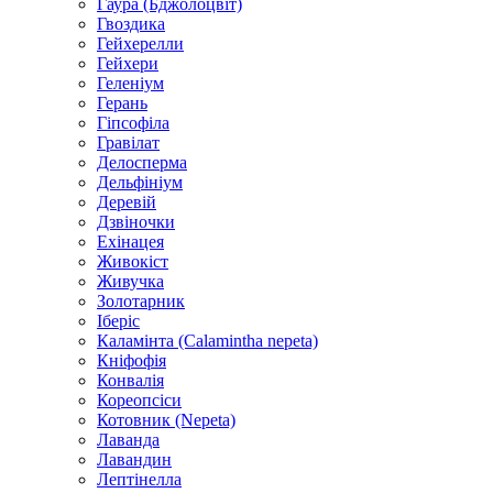
Гаура (Бджолоцвіт)
Гвоздика
Гейхерелли
Гейхери
Геленіум
Герань
Гіпсофіла
Гравілат
Делосперма
Дельфініум
Деревій
Дзвіночки
Ехінацея
Живокіст
Живучка
Золотарник
Іберіс
Каламінта (Calamintha nepeta)
Кніфофія
Конвалія
Кореопсіси
Котовник (Nepeta)
Лаванда
Лавандин
Лептінелла