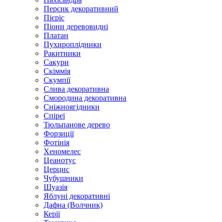
Персик декоративний
Пієріс
Піони деревовидні
Платан
Пухироплідники
Ракитники
Сакури
Скіммія
Скумпії
Слива декоративна
Смородина декоративна
Сніжноягідники
Спіреї
Тюльпанове дерево
Форзиції
Фотінія
Хеномелес
Цеанотус
Церцис
Чубушники
Шуазія
Яблуні декоративні
Дафна (Волчник)
Керії