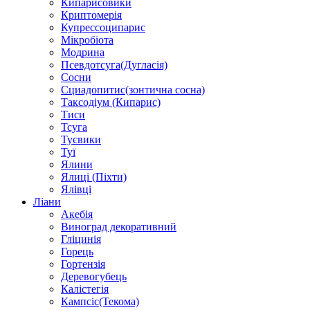
Кипарисовики
Криптомерія
Купрессоципарис
Мікробіота
Модрина
Псевдотсуга(Дугласія)
Сосни
Сциадопитис(зонтична сосна)
Таксодіум (Кипарис)
Тиси
Тсуга
Туєвики
Туї
Ялини
Ялиці (Піхти)
Ялівці
Ліани
Акебія
Виноград декоративний
Гліцинія
Горець
Гортензія
Деревогубець
Калістегія
Кампсіс(Текома)