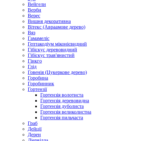
Вейгели
Верби
Верес
Вишня декоративна
Вітекс (Авраамове дерево)
Вяз
Гамамеліс
Гептакодіум міконієвидний
Гібіскус деревовидний
Гібіскус трав'янистий
Гінкго
Глід
Говенія (Цукеркове дерево)
Горобина
Горобинник
Гортензії
Гортензія волотиста
Гортензія деревовидна
Гортензія дуболиста
Гортензія великолистна
Гортензія пильчаста
Граб
Дейції
Дерен
Діервілла