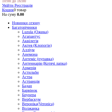
10:00 до 16:00
Увійти
Реєстрація
Кошик
0 товар
На суму
0.00
Новинки сезону
Багаторічники
Luzula (Ожика)
Агапантус
Аквілегія
Актея (Клопогін)
Алліум
Анемона
Антеміс (пупавка)
Антеннарія (Котячі лапка)
Армерія
Астильби
Астра
Астранція
Бадан
Барвінок
Брунера
Вербаскум
Вероніка(Veronica)
Волжанка