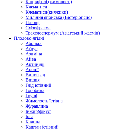
Каприфолі (жимолості)
Клематиси
Клематиси(княжики)
Миління японська (Вістеріопсис)
Плющі
Схізофрагма
Трахелоспермум (Азіатський жасмін)
Плодово-ягідні
Абрикос
Аґрус
Азиміна
Айва
Актинідії
Аронії
Виноград
Вишня
Глід їстівний
Горобина
Груші
Жимолость їстівна
Журавлина
Інжир(фікус)
Ірга
Калина
Каштан їстівний