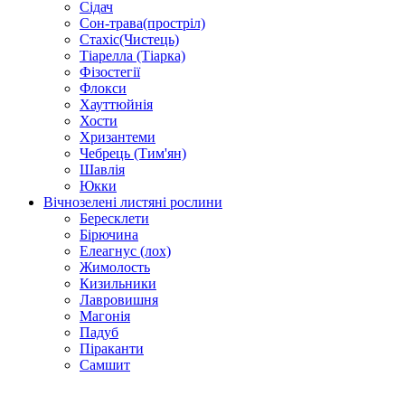
Сідач
Сон-трава(простріл)
Стахіс(Чистець)
Тіарелла (Тіарка)
Фізостегії
Флокси
Хауттюйнія
Хости
Хризантеми
Чебрець (Тим'ян)
Шавлія
Юкки
Вічнозелені листяні рослини
Бересклети
Бірючина
Елеагнус (лох)
Жимолость
Кизильники
Лавровишня
Магонія
Падуб
Піраканти
Самшит