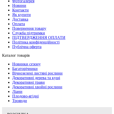
Фотогалерея
Новини
Контакти
Як купити
Доставка
Оплата
Повернення товару
Служба підтримки
ПІДТВЕРДЖЕННЯ ОПЛАТИ
Політика конфіденційності
Публічна оферта
Каталог товарів
Новинки сезону
Багаторічники
Вічнозелені листяні рослини
Декоративні дерева та кущі
Декоративні трави
Декоративні хвойні рослини
Ліани
Плодово-ягідні
Троянди