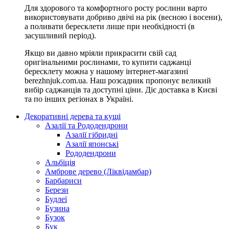
Для здорового та комфортного росту рослини варто
використовувати добриво двічі на рік (весною і восени),
а поливати бересклети лише при необхідності (в
засушливий період).
Якщо ви давно мріяли прикрасити свій сад
оригінальними рослинами, то купити саджанці
бересклету можна у нашому інтернет-магазині
berezhnjuk.com.ua. Наш розсадник пропонує великий
вибір саджанців та доступні ціни. Діє доставка в Києві
та по інших регіонах в Україні.
Декоративні дерева та кущі
Азалії та Рододендрони
Азалії гібридні
Азалії японські
Рододендрони
Альбіція
Амброве дерево (Ліквідамбар)
Барбариси
Берези
Будлеї
Бузина
Бузок
Бук