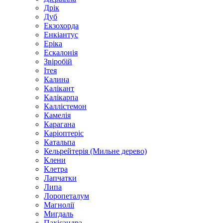
Дрік
Дуб
Екзохорда
Енкіантус
Еріка
Ескалонія
Звіробій
Ітея
Калина
Калікант
Калікарпа
Каллістемон
Камелія
Карагана
Каріоптеріс
Катальпа
Кельрейтерія (Мильне дерево)
Клени
Клетра
Лапчатки
Липа
Лоропеталум
Магнолії
Мигдаль
Пахісандра