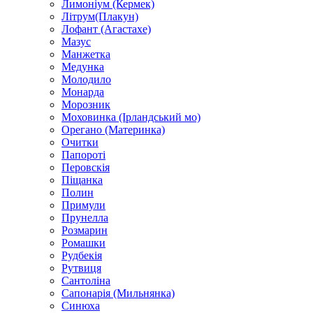
Лимоніум (Кермек)
Літрум(Плакун)
Лофант (Агастахе)
Мазус
Манжетка
Медунка
Молодило
Монарда
Морозник
Моховинка (Ірландський мо)
Орегано (Материнка)
Очитки
Папороті
Перовскія
Піщанка
Полин
Примули
Прунелла
Розмарин
Ромашки
Рудбекія
Рутвиця
Сантоліна
Сапонарія (Мильнянка)
Синюха