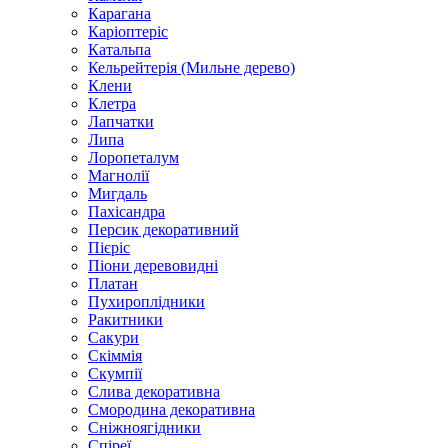
Карагана
Каріоптеріс
Катальпа
Кельрейтерія (Мильне дерево)
Клени
Клетра
Лапчатки
Липа
Лоропеталум
Магнолії
Мигдаль
Пахісандра
Персик декоративний
Пієріс
Піони деревовидні
Платан
Пухироплідники
Ракитники
Сакури
Скіммія
Скумпії
Слива декоративна
Смородина декоративна
Сніжноягідники
Спіреї