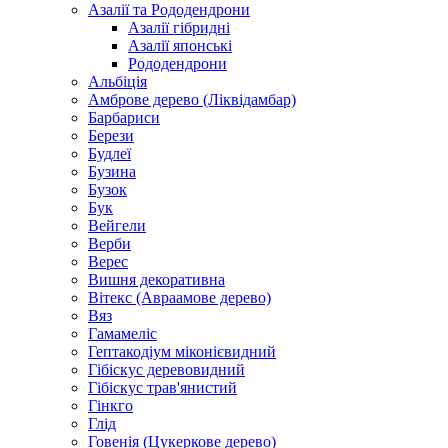
Азалії та Рододендрони
Азалії гібридні
Азалії японські
Рододендрони
Альбіція
Амброве дерево (Ліквідамбар)
Барбариси
Берези
Будлеї
Бузина
Бузок
Бук
Вейгели
Верби
Верес
Вишня декоративна
Вітекс (Авраамове дерево)
Вяз
Гамамеліс
Гептакодіум міконієвидний
Гібіскус деревовидний
Гібіскус трав'янистий
Гінкго
Глід
Говенія (Цукеркове дерево)