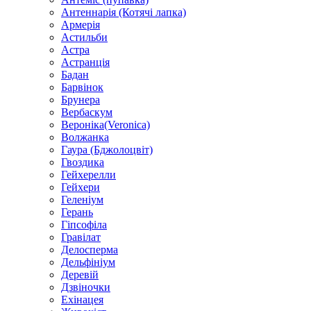
Антеннарія (Котячі лапка)
Армерія
Астильби
Астра
Астранція
Бадан
Барвінок
Брунера
Вербаскум
Вероніка(Veronica)
Волжанка
Гаура (Бджолоцвіт)
Гвоздика
Гейхерелли
Гейхери
Геленіум
Герань
Гіпсофіла
Гравілат
Делосперма
Дельфініум
Деревій
Дзвіночки
Ехінацея