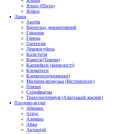
Ялини
Ялиці (Піхти)
Ялівці
Ліани
Акебія
Виноград декоративний
Гліцинія
Горець
Гортензія
Деревогубець
Калістегія
Кампсіс(Текома)
Каприфолі (жимолості)
Клематиси
Клематиси(княжики)
Миління японська (Вістеріопсис)
Плющі
Схізофрагма
Трахелоспермум (Азіатський жасмін)
Плодово-ягідні
Абрикос
Аґрус
Азиміна
Айва
Актинідії