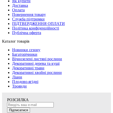
Як купити
Доставка
Оплата
Повернення товару
Служба підтримки
ПІДТВЕРДЖЕННЯ ОПЛАТИ
Політика конфіденційності
Публічна оферта
Каталог товарів
Новинки сезону
Багаторічники
Вічнозелені листяні рослини
Декоративні дерева та кущі
Декоративні трави
Декоративні хвойні рослини
Ліани
Плодово-ягідні
Троянди
РОЗСИЛКА
Підписатися