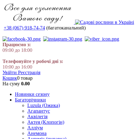
+38 (067) 918-74-74
(багатоканальний)
Працюємо з:
09:00 до 18:00
Телефонуйте у робочі дні з:
10:00 до 16:00
Увійти
Реєстрація
Кошик
0 товар
На суму
0.00
Новинки сезону
Багаторічники
Luzula (Ожика)
Агапантус
Аквілегія
Актея (Клопогін)
Алліум
Анемона
Антеміс (пупавка)