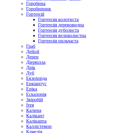
Горобина
Горобинник
Гортензії
Гортензія волотиста
Гортензія деревовидна
Гортензія дуболиста
Гортензія великолистна
Гортензія пильчаста
Граб
Дейції
Дерен
Діервілла
Дрік
Дуб
Екзохорда
Енкіантус
Еріка
Ескалонія
Звіробій
Ітея
Калина
Калікант
Калікарпа
Каллістемон
Камелія