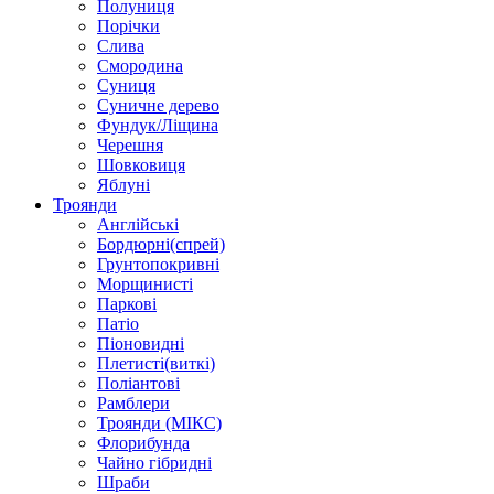
Полуниця
Порічки
Слива
Смородина
Суниця
Суничне дерево
Фундук/Ліщина
Черешня
Шовковиця
Яблуні
Троянди
Англійські
Бордюрні(спрей)
Грунтопокривні
Морщинисті
Паркові
Патіо
Піоновидні
Плетисті(виткі)
Поліантові
Рамблери
Троянди (МІКС)
Флорибунда
Чайно гібридні
Шраби