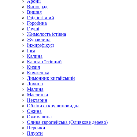
Аронії
Виноград
Вишня
Глід їстівний
Горобина
Груші
Жимолость їстівна
Журавлина
Інжир(фікус)
Ірга
Калина
Каштан їстівний
Кизил
Княженіка
Лимонник китайський
Лохина
Малина
Маслинка
Нектарин
Обліпиха крушиновидна
Ожина
Ожомалина
Олива європейська (Оливкове дерево)
Персики
Плуоти