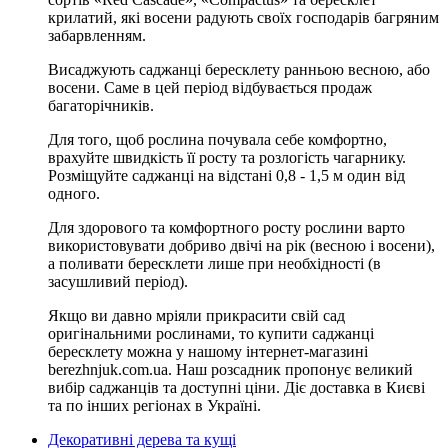
крилатий, які восени радують своїх господарів багряним
забарвленням.
Висаджують саджанці бересклету ранньою весною, або
восени. Саме в цей період відбувається продаж
багаторічників.
Для того, щоб рослина почувала себе комфортно,
врахуйте швидкість її росту та розлогість чагарнику.
Розміщуйте саджанці на відстані 0,8 - 1,5 м один від
одного.
Для здорового та комфортного росту рослини варто
використовувати добриво двічі на рік (весною і восени),
а поливати бересклети лише при необхідності (в
засушливий період).
Якщо ви давно мріяли прикрасити свій сад
оригінальними рослинами, то купити саджанці
бересклету можна у нашому інтернет-магазині
berezhnjuk.com.ua. Наш розсадник пропонує великий
вибір саджанців та доступні ціни. Діє доставка в Києві
та по інших регіонах в Україні.
Декоративні дерева та кущі