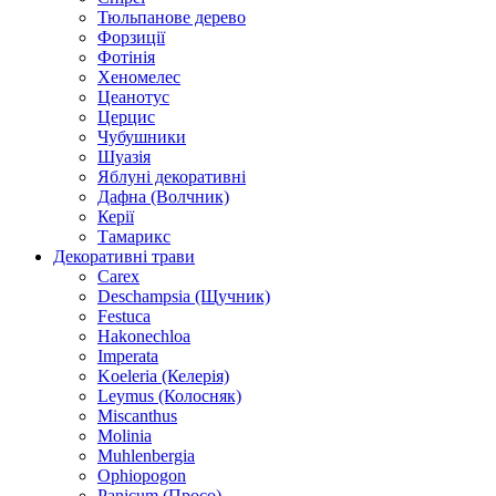
Тюльпанове дерево
Форзиції
Фотінія
Хеномелес
Цеанотус
Церцис
Чубушники
Шуазія
Яблуні декоративні
Дафна (Волчник)
Керії
Тамарикс
Декоративні трави
Carex
Deschampsia (Щучник)
Festuca
Hakonechloa
Imperata
Koeleria (Келерія)
Leymus (Колосняк)
Miscanthus
Molinia
Muhlenbergia
Ophiopogon
Panicum (Просо)