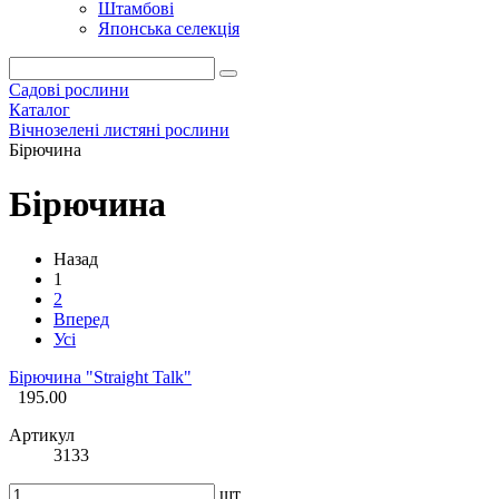
Штамбові
Японська селекція
Садові рослини
Каталог
Вічнозелені листяні рослини
Бірючина
Бірючина
Назад
1
2
Вперед
Усі
Бірючина "Straight Talk"
195.00
Артикул
3133
шт