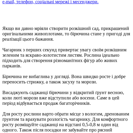
e-mail, телефон, соціальні мережі і месенджери.
Якщо ви давно мріяли створити розкішний сад, прикрашений
оригінальними живоплотами, то бірючина стане у пригоді для
реалізації цього бажання.
Чагарник з перших секунд привертає увагу своїм розкішним
зеленим та яскраво-золотистим листям. Рослина ідеально
підходить для створення різноманітних фігур або живих
парканів.
Бірючина не вибаглива у догляді. Вона швидко росте і добре
переносить стрижку, а також засуху та морози.
Висаджують саджанці бірючини у відкритий ґрунт весною,
коли люті морози вже відступили або восени. Саме в цей
період відбувається продаж багаторічників.
Для росту рослини варто обрати місце з вологим, дренованим
ґрунтом та врахувати розлогість чагарнику. Для комфортного
росту розміщуйте саджанці на відстані 0,5-0,8 м один від
одного. Також після посадки не забувайте про рясний