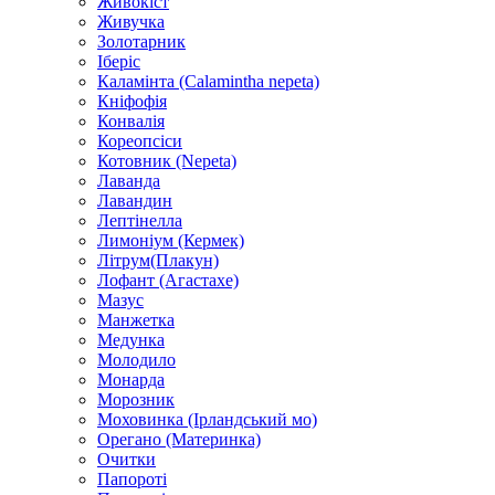
Живокіст
Живучка
Золотарник
Іберіс
Каламінта (Calamintha nepeta)
Кніфофія
Конвалія
Кореопсіси
Котовник (Nepeta)
Лаванда
Лавандин
Лептінелла
Лимоніум (Кермек)
Літрум(Плакун)
Лофант (Агастахе)
Мазус
Манжетка
Медунка
Молодило
Монарда
Морозник
Моховинка (Ірландський мо)
Орегано (Материнка)
Очитки
Папороті