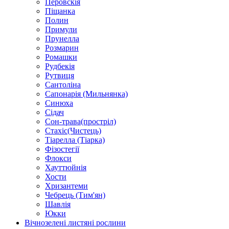
Перовскія
Піщанка
Полин
Примули
Прунелла
Розмарин
Ромашки
Рудбекія
Рутвиця
Сантоліна
Сапонарія (Мильнянка)
Синюха
Сідач
Сон-трава(простріл)
Стахіс(Чистець)
Тіарелла (Тіарка)
Фізостегії
Флокси
Хауттюйнія
Хости
Хризантеми
Чебрець (Тим'ян)
Шавлія
Юкки
Вічнозелені листяні рослини