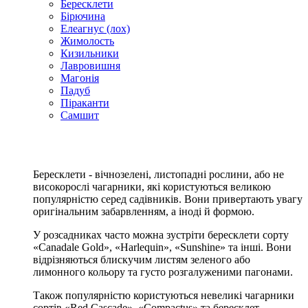
Бересклети
Бірючина
Елеагнус (лох)
Жимолость
Кизильники
Лавровишня
Магонія
Падуб
Піраканти
Самшит
Бересклети - вічнозелені, листопадні рослини, або не
високорослі чагарники, які користуються великою
популярністю серед садівників. Вони привертають увагу
оригінальним забарвленням, а іноді й формою.
У розсадниках часто можна зустріти бересклети сорту
«Canadale Gold», «Harlequin», «Sunshine» та інші. Вони
відрізняються блискучим листям зеленого або
лимонного кольору та густо розгалуженими пагонами.
Також популярністю користуються невеликі чагарники
сортів «Red Cascade», «Compactus» та бересклет