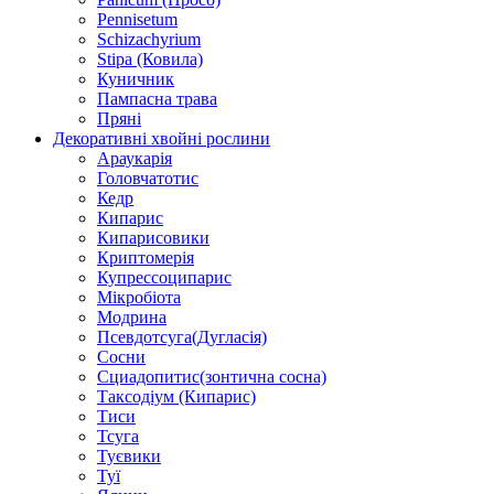
Pennisetum
Schizachyrium
Stipa (Ковила)
Куничник
Пампасна трава
Пряні
Декоративні хвойні рослини
Араукарія
Головчатотис
Кедр
Кипарис
Кипарисовики
Криптомерія
Купрессоципарис
Мікробіота
Модрина
Псевдотсуга(Дугласія)
Сосни
Сциадопитис(зонтична сосна)
Таксодіум (Кипарис)
Тиси
Тсуга
Туєвики
Туї