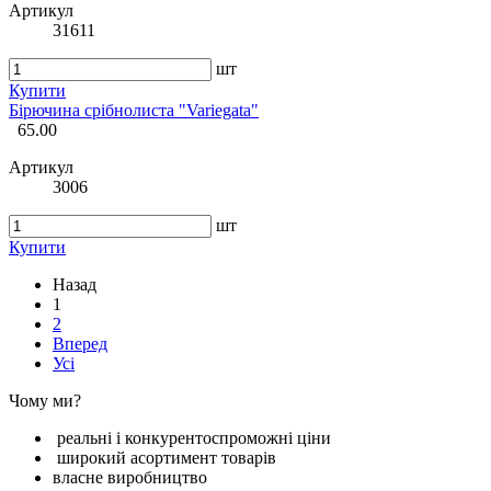
Артикул
31611
шт
Купити
Бірючина срібнолиста "Variegata"
65.00
Артикул
3006
шт
Купити
Назад
1
2
Вперед
Усі
Чому ми?
реальні і конкурентоспроможні ціни
широкий асортимент товарів
власне виробництво