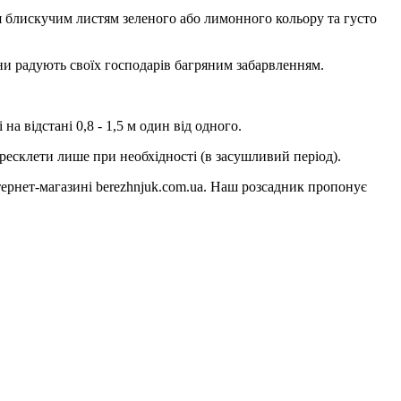
ся блискучим листям зеленого або лимонного кольору та густо
ени радують своїх господарів багряним забарвленням.
на відстані 0,8 - 1,5 м один від одного.
ересклети лише при необхідності (в засушливий період).
ернет-магазині berezhnjuk.com.ua. Наш розсадник пропонує