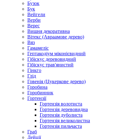
Бузок
Бук
Вейгели
Верби
Верес
Вишня декоративна
Вітекс (Авраамове дерево)
Вяз
Гамамеліс
Гептакодіум міконієвидний
Гібіскус деревовидний
Гібіскус трав'янистий
Гінкго
Глід
Говенія (Цукеркове дерево)
Горобина
Горобинник
Гортензії
Гортензія волотиста
Гортензія деревовидна
Гортензія дуболиста
Гортензія великолистна
Гортензія пильчаста
Граб
Дейції