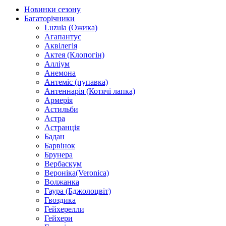
Новинки сезону
Багаторічники
Luzula (Ожика)
Агапантус
Аквілегія
Актея (Клопогін)
Алліум
Анемона
Антеміс (пупавка)
Антеннарія (Котячі лапка)
Армерія
Астильби
Астра
Астранція
Бадан
Барвінок
Брунера
Вербаскум
Вероніка(Veronica)
Волжанка
Гаура (Бджолоцвіт)
Гвоздика
Гейхерелли
Гейхери