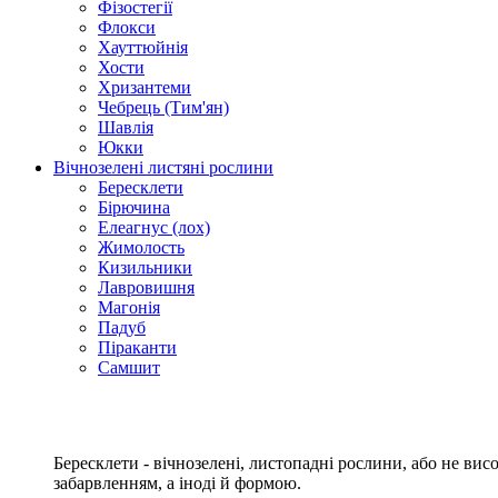
Фізостегії
Флокси
Хауттюйнія
Хости
Хризантеми
Чебрець (Тим'ян)
Шавлія
Юкки
Вічнозелені листяні рослини
Бересклети
Бірючина
Елеагнус (лох)
Жимолость
Кизильники
Лавровишня
Магонія
Падуб
Піраканти
Самшит
Бересклети - вічнозелені, листопадні рослини, або не ви
забарвленням, а іноді й формою.