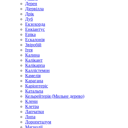
Дерен
Діервілла
Дрік
Дуб
Екзохорда
Енкіантус
Еріка
Ескалонія
Звіробій
Ітея
Калина
Калікант
Калікарпа
Каллістемон
Камелія
Карагана
Каріоптеріс
Катальпа
Кельрейтерія (Мильне дерево)
Клени
Клетра
Лапчатки
Липа
Лоропеталум
Магнолії