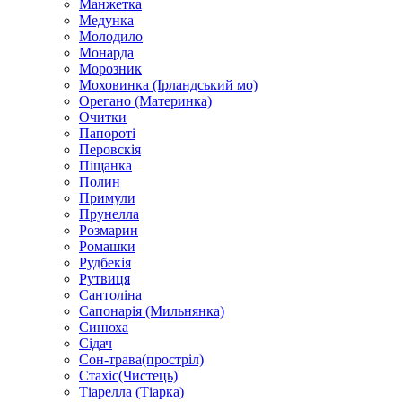
Манжетка
Медунка
Молодило
Монарда
Морозник
Моховинка (Ірландський мо)
Орегано (Материнка)
Очитки
Папороті
Перовскія
Піщанка
Полин
Примули
Прунелла
Розмарин
Ромашки
Рудбекія
Рутвиця
Сантоліна
Сапонарія (Мильнянка)
Синюха
Сідач
Сон-трава(простріл)
Стахіс(Чистець)
Тіарелла (Тіарка)