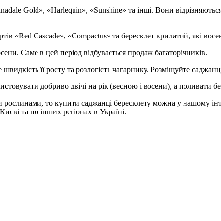
nadale Gold», «Harlequin», «Sunshine» та інші. Вони відрізняють
тів «Red Cascade», «Compactus» та бересклет крилатий, які вос
ени. Саме в цей період відбувається продаж багаторічників.
видкість її росту та розлогість чагарнику. Розміщуйте саджанці 
стовувати добриво двічі на рік (весною і восени), а поливати б
 рослинами, то купити саджанці бересклету можна у нашому інт
 Києві та по інших регіонах в Україні.