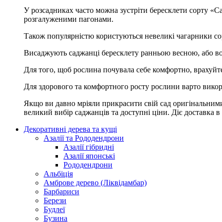
У розсадниках часто можна зустріти бересклети сорту «Ca
розгалуженими пагонами.
Також популярністю користуються невеликі чагарники сор
Висаджують саджанці бересклету ранньою весною, або вос
Для того, щоб рослина почувала себе комфортно, врахуйте ш
Для здорового та комфортного росту рослини варто викори
Якщо ви давно мріяли прикрасити свій сад оригінальними
великий вибір саджанців та доступні ціни. Діє доставка в
Декоративні дерева та кущі
Азалії та Рододендрони
Азалії гібридні
Азалії японські
Рододендрони
Альбіція
Амброве дерево (Ліквідамбар)
Барбариси
Берези
Будлеї
Бузина