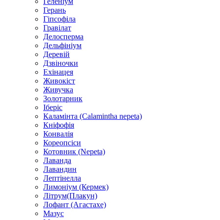
Геленіум
Герань
Гіпсофіла
Гравілат
Делосперма
Дельфініум
Деревій
Дзвіночки
Ехінацея
Живокіст
Живучка
Золотарник
Іберіс
Каламінта (Calamintha nepeta)
Кніфофія
Конвалія
Кореопсіси
Котовник (Nepeta)
Лаванда
Лавандин
Лептінелла
Лимоніум (Кермек)
Літрум(Плакун)
Лофант (Агастахе)
Мазус