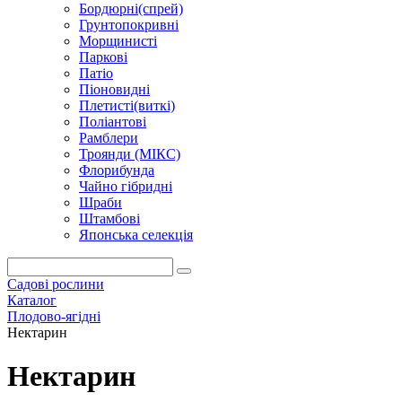
Бордюрні(спрей)
Грунтопокривні
Морщинисті
Паркові
Патіо
Піоновидні
Плетисті(виткі)
Поліантові
Рамблери
Троянди (МІКС)
Флорибунда
Чайно гібридні
Шраби
Штамбові
Японська селекція
Садові рослини
Каталог
Плодово-ягідні
Нектарин
Нектарин