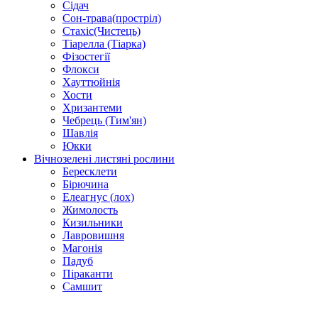
Сідач
Сон-трава(простріл)
Стахіс(Чистець)
Тіарелла (Тіарка)
Фізостегії
Флокси
Хауттюйнія
Хости
Хризантеми
Чебрець (Тим'ян)
Шавлія
Юкки
Вічнозелені листяні рослини
Бересклети
Бірючина
Елеагнус (лох)
Жимолость
Кизильники
Лавровишня
Магонія
Падуб
Піраканти
Самшит