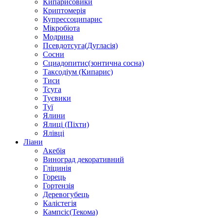
Кипарисовики
Криптомерія
Купрессоципарис
Мікробіота
Модрина
Псевдотсуга(Дугласія)
Сосни
Сциадопитис(зонтична сосна)
Таксодіум (Кипарис)
Тиси
Тсуга
Туєвики
Туї
Ялини
Ялиці (Піхти)
Ялівці
Ліани
Акебія
Виноград декоративний
Гліцинія
Горець
Гортензія
Деревогубець
Калістегія
Кампсіс(Текома)