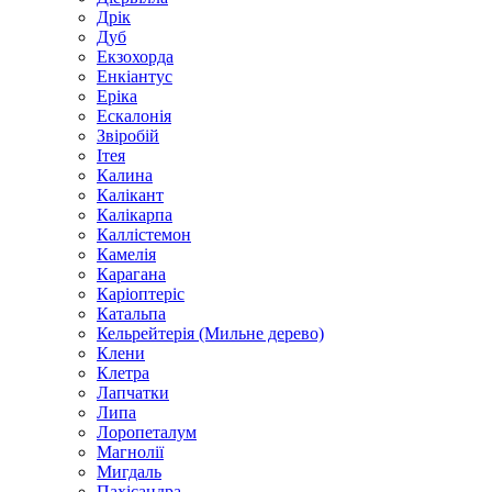
Дрік
Дуб
Екзохорда
Енкіантус
Еріка
Ескалонія
Звіробій
Ітея
Калина
Калікант
Калікарпа
Каллістемон
Камелія
Карагана
Каріоптеріс
Катальпа
Кельрейтерія (Мильне дерево)
Клени
Клетра
Лапчатки
Липа
Лоропеталум
Магнолії
Мигдаль
Пахісандра