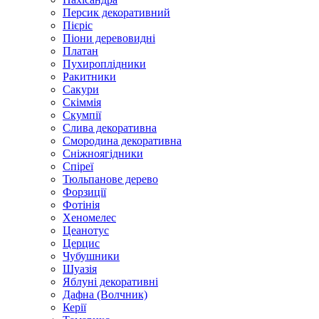
Персик декоративний
Пієріс
Піони деревовидні
Платан
Пухироплідники
Ракитники
Сакури
Скіммія
Скумпії
Слива декоративна
Смородина декоративна
Сніжноягідники
Спіреї
Тюльпанове дерево
Форзиції
Фотінія
Хеномелес
Цеанотус
Церцис
Чубушники
Шуазія
Яблуні декоративні
Дафна (Волчник)
Керії