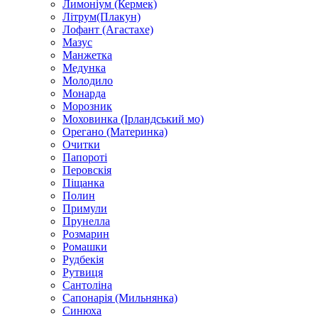
Лимоніум (Кермек)
Літрум(Плакун)
Лофант (Агастахе)
Мазус
Манжетка
Медунка
Молодило
Монарда
Морозник
Моховинка (Ірландський мо)
Орегано (Материнка)
Очитки
Папороті
Перовскія
Піщанка
Полин
Примули
Прунелла
Розмарин
Ромашки
Рудбекія
Рутвиця
Сантоліна
Сапонарія (Мильнянка)
Синюха