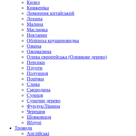
Кизил
Княженіка
Лимонник китайський
Лохина
Малина
Маслинка
Нектарин
Обліпиха крушиновидна
Ожина
Ожомалина
Олива європейська (Оливкове дерево)
Персики
Плуоти
Полуниця
Порічки
Слива
Смородина
Суниця
Суничне дерево
Фундук/Ліщина
Черешня
Шовковиця
Яблуні
Троянди
Англійські