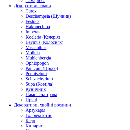
Тамарикс
Декоративні трави
Carex
Deschampsia (Щучник)
Festuca
Hakonechloa
Imperata
Koeleria (Келерія)
Leymus (Колосняк)
Miscanthus
Molinia
Muhlenbergia
Ophiopogon
Panicum (Просо)
Pennisetum
Schizachyrium
Stipa (Ковила)
Куничник
Пампасна трава
Пряні
Декоративні хвойні рослини
Араукарія
Головчатотис
Кедр
Кипарис