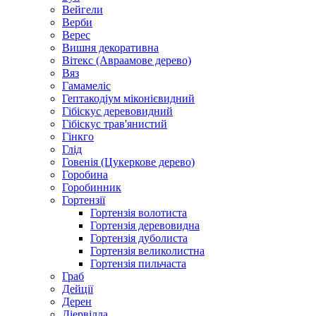
Вейгели
Верби
Верес
Вишня декоративна
Вітекс (Авраамове дерево)
Вяз
Гамамеліс
Гептакодіум міконієвидний
Гібіскус деревовидний
Гібіскус трав'янистий
Гінкго
Глід
Говенія (Цукеркове дерево)
Горобина
Горобинник
Гортензії
Гортензія волотиста
Гортензія деревовидна
Гортензія дуболиста
Гортензія великолистна
Гортензія пильчаста
Граб
Дейції
Дерен
Діервілла