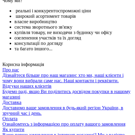
Чому ми?
реальні і конкурентоспроможні ціни
широкий асортимент товарів
власне виробництво
система зворотнього зв'язку
купівля товару, не виходячи з будинку чи офісу
озеленення участків та їх догляд
консультації по догляду
та багато іншого...
Корисна інформація
Про нас
Дізнайтеся більше про наш магазин: хто ми, наші клієнти і
чому вони вибрали саме нас. Наші контакти і реквізити.
Відгуки наших клієнтів
Будемо раді, якщо Ви поділитись досвідом покупки в нашому
магазині
Доставка
Доставимо ваше замовлення в будь-який регіон України, в
зручний час і день.
Оплата
Ознайомтесь з інформацією про оплату вашого замовлення
Як купити
Ваше перше замовлення в інтернет-магазині? Ми з радістю