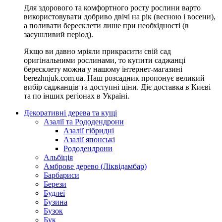
Для здорового та комфортного росту рослини варто
використовувати добриво двічі на рік (весною і восени),
а поливати бересклети лише при необхідності (в
засушливий період).
Якщо ви давно мріяли прикрасити свій сад
оригінальними рослинами, то купити саджанці
бересклету можна у нашому інтернет-магазині
berezhnjuk.com.ua. Наш розсадник пропонує великий
вибір саджанців та доступні ціни. Діє доставка в Києві
та по інших регіонах в Україні.
Декоративні дерева та кущі
Азалії та Рододендрони
Азалії гібридні
Азалії японські
Рододендрони
Альбіція
Амброве дерево (Ліквідамбар)
Барбариси
Берези
Будлеї
Бузина
Бузок
Бук