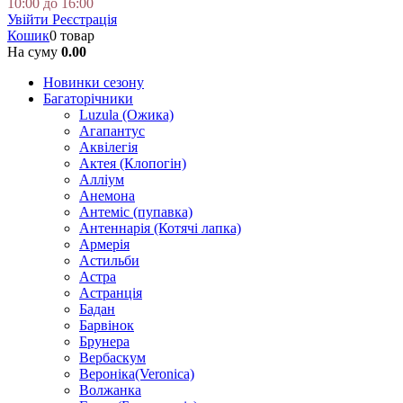
10:00 до 16:00
Увійти
Реєстрація
Кошик
0 товар
На суму
0.00
Новинки сезону
Багаторічники
Luzula (Ожика)
Агапантус
Аквілегія
Актея (Клопогін)
Алліум
Анемона
Антеміс (пупавка)
Антеннарія (Котячі лапка)
Армерія
Астильби
Астра
Астранція
Бадан
Барвінок
Брунера
Вербаскум
Вероніка(Veronica)
Волжанка