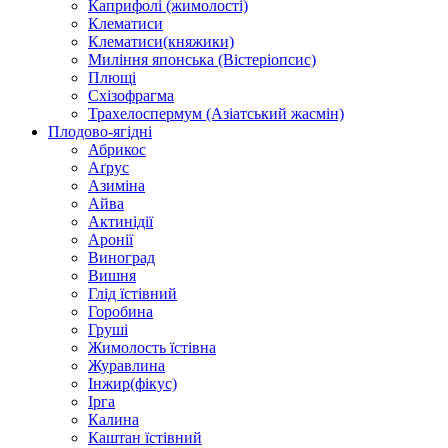
Каприфолі (жимолості)
Клематиси
Клематиси(княжики)
Миління японська (Вістеріопсис)
Плющі
Схізофрагма
Трахелоспермум (Азіатський жасмін)
Плодово-ягідні
Абрикос
Аґрус
Азиміна
Айва
Актинідії
Аронії
Виноград
Вишня
Глід їстівний
Горобина
Груші
Жимолость їстівна
Журавлина
Інжир(фікус)
Ірга
Калина
Каштан їстівний