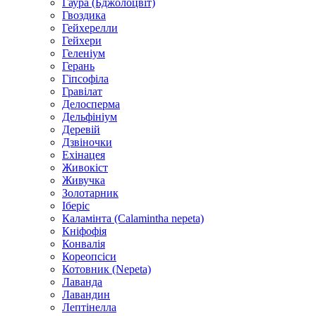
Гаура (Бджолоцвіт)
Гвоздика
Гейхерелли
Гейхери
Геленіум
Герань
Гіпсофіла
Гравілат
Делосперма
Дельфініум
Деревій
Дзвіночки
Ехінацея
Живокіст
Живучка
Золотарник
Іберіс
Каламінта (Calamintha nepeta)
Кніфофія
Конвалія
Кореопсіси
Котовник (Nepeta)
Лаванда
Лавандин
Лептінелла