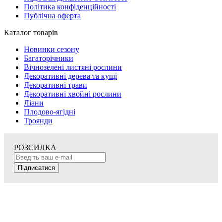
Політика конфіденційності
Публічна оферта
Каталог товарів
Новинки сезону
Багаторічники
Вічнозелені листяні рослини
Декоративні дерева та кущі
Декоративні трави
Декоративні хвойні рослини
Ліани
Плодово-ягідні
Троянди
РОЗСИЛКА
Підписатися