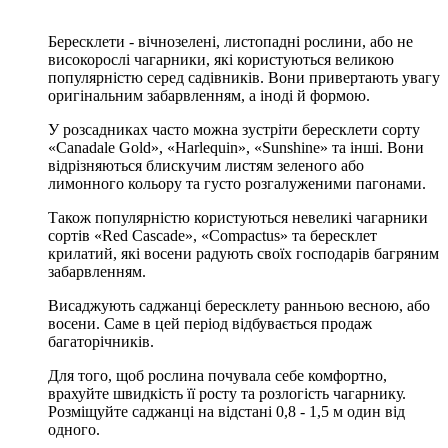
Бересклети - вічнозелені, листопадні рослини, або не
високорослі чагарники, які користуються великою
популярністю серед садівників. Вони привертають увагу
оригінальним забарвленням, а іноді й формою.
У розсадниках часто можна зустріти бересклети сорту
«Canadale Gold», «Harlequin», «Sunshine» та інші. Вони
відрізняються блискучим листям зеленого або
лимонного кольору та густо розгалуженими пагонами.
Також популярністю користуються невеликі чагарники
сортів «Red Cascade», «Compactus» та бересклет
крилатий, які восени радують своїх господарів багряним
забарвленням.
Висаджують саджанці бересклету ранньою весною, або
восени. Саме в цей період відбувається продаж
багаторічників.
Для того, щоб рослина почувала себе комфортно,
врахуйте швидкість її росту та розлогість чагарнику.
Розміщуйте саджанці на відстані 0,8 - 1,5 м один від
одного.