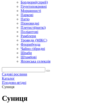
Бордюрні(спрей)
Грунтопокривні
Морщинисті
Паркові
Патіо
Піоновидні
Плетисті(виткі)
Поліантові
Рамблери
Троянди (МІКС)
Флорибунда
Чайно гібридні
Шраби
Штамбові
Японська селекція
Садові рослини
Каталог
Плодово-ягідні
Суниця
Суниця