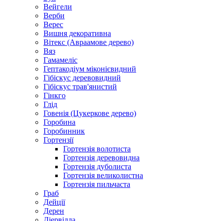
Вейгели
Верби
Верес
Вишня декоративна
Вітекс (Авраамове дерево)
Вяз
Гамамеліс
Гептакодіум міконієвидний
Гібіскус деревовидний
Гібіскус трав'янистий
Гінкго
Глід
Говенія (Цукеркове дерево)
Горобина
Горобинник
Гортензії
Гортензія волотиста
Гортензія деревовидна
Гортензія дуболиста
Гортензія великолистна
Гортензія пильчаста
Граб
Дейції
Дерен
Діервілла