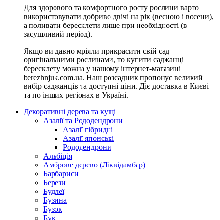
Для здорового та комфортного росту рослини варто
використовувати добриво двічі на рік (весною і восени),
а поливати бересклети лише при необхідності (в
засушливий період).
Якщо ви давно мріяли прикрасити свій сад
оригінальними рослинами, то купити саджанці
бересклету можна у нашому інтернет-магазині
berezhnjuk.com.ua. Наш розсадник пропонує великий
вибір саджанців та доступні ціни. Діє доставка в Києві
та по інших регіонах в Україні.
Декоративні дерева та кущі
Азалії та Рододендрони
Азалії гібридні
Азалії японські
Рододендрони
Альбіція
Амброве дерево (Ліквідамбар)
Барбариси
Берези
Будлеї
Бузина
Бузок
Бук