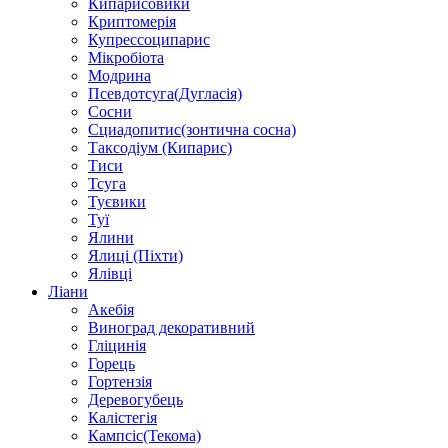
Кипарисовики
Криптомерія
Купрессоципарис
Мікробіота
Модрина
Псевдотсуга(Дугласія)
Сосни
Сциадопитис(зонтична сосна)
Таксодіум (Кипарис)
Тиси
Тсуга
Туєвики
Туї
Ялини
Ялиці (Піхти)
Ялівці
Ліани
Акебія
Виноград декоративний
Гліцинія
Горець
Гортензія
Деревогубець
Калістегія
Кампсіс(Текома)