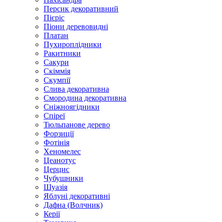
Персик декоративний
Пієріс
Піони деревовидні
Платан
Пухироплідники
Ракитники
Сакури
Скіммія
Скумпії
Слива декоративна
Смородина декоративна
Сніжноягідники
Спіреї
Тюльпанове дерево
Форзиції
Фотінія
Хеномелес
Цеанотус
Церцис
Чубушники
Шуазія
Яблуні декоративні
Дафна (Волчник)
Керії