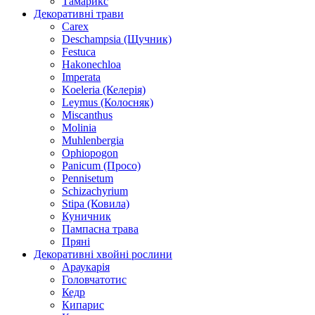
Тамарикс
Декоративні трави
Carex
Deschampsia (Щучник)
Festuca
Hakonechloa
Imperata
Koeleria (Келерія)
Leymus (Колосняк)
Miscanthus
Molinia
Muhlenbergia
Ophiopogon
Panicum (Просо)
Pennisetum
Schizachyrium
Stipa (Ковила)
Куничник
Пампасна трава
Пряні
Декоративні хвойні рослини
Араукарія
Головчатотис
Кедр
Кипарис