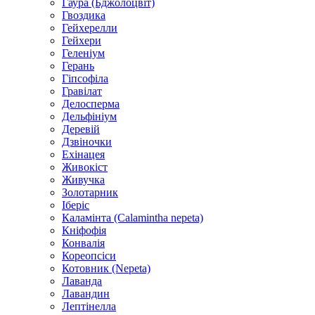
Гаура (Бджолоцвіт)
Гвоздика
Гейхерелли
Гейхери
Геленіум
Герань
Гіпсофіла
Гравілат
Делосперма
Дельфініум
Деревій
Дзвіночки
Ехінацея
Живокіст
Живучка
Золотарник
Іберіс
Каламінта (Calamintha nepeta)
Кніфофія
Конвалія
Кореопсіси
Котовник (Nepeta)
Лаванда
Лавандин
Лептінелла