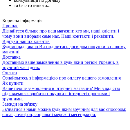
консультації по догляду
та багато іншого...
Корисна інформація
Про нас
Дізнайтеся більше про наш магазин: хто ми, наші клієнти і
чому вони вибрали саме нас. Наші контакти і реквізити.
Відгуки наших клієнтів
Будемо раді, якщо Ви поділитись досвідом покупки в нашому
магазині
Доставка
Доставимо ваше замовлення в будь-який регіон України, в
зручний час і день.
Оплата
Ознайомтесь з інформацією про оплату вашого замовлення
Як купити
Ваше перше замовлення в інтернет-магазині? Ми з радістю
підкажемо як зробити покупки в інтернеті простими і
зручними.
Завжди на зв'язку
Зв'язатися з нами можна будь-яким зручним для вас способом:
e-mail, телефон, соціальні мережі і месенджери.