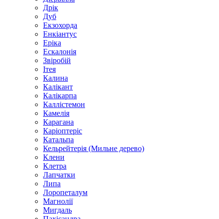
Дрік
Дуб
Екзохорда
Енкіантус
Еріка
Ескалонія
Звіробій
Ітея
Калина
Калікант
Калікарпа
Каллістемон
Камелія
Карагана
Каріоптеріс
Катальпа
Кельрейтерія (Мильне дерево)
Клени
Клетра
Лапчатки
Липа
Лоропеталум
Магнолії
Мигдаль
Пахісандра