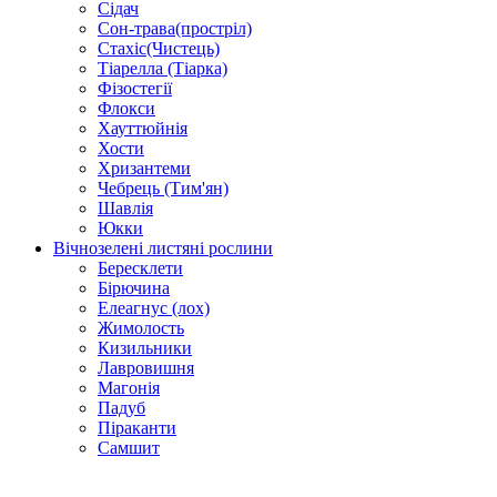
Сідач
Сон-трава(простріл)
Стахіс(Чистець)
Тіарелла (Тіарка)
Фізостегії
Флокси
Хауттюйнія
Хости
Хризантеми
Чебрець (Тим'ян)
Шавлія
Юкки
Вічнозелені листяні рослини
Бересклети
Бірючина
Елеагнус (лох)
Жимолость
Кизильники
Лавровишня
Магонія
Падуб
Піраканти
Самшит