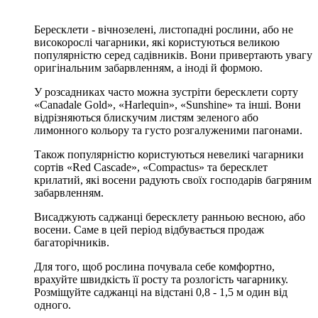
Бересклети - вічнозелені, листопадні рослини, або не
високорослі чагарники, які користуються великою
популярністю серед садівників. Вони привертають увагу
оригінальним забарвленням, а іноді й формою.
У розсадниках часто можна зустріти бересклети сорту
«Canadale Gold», «Harlequin», «Sunshine» та інші. Вони
відрізняються блискучим листям зеленого або
лимонного кольору та густо розгалуженими пагонами.
Також популярністю користуються невеликі чагарники
сортів «Red Cascade», «Compactus» та бересклет
крилатий, які восени радують своїх господарів багряним
забарвленням.
Висаджують саджанці бересклету ранньою весною, або
восени. Саме в цей період відбувається продаж
багаторічників.
Для того, щоб рослина почувала себе комфортно,
врахуйте швидкість її росту та розлогість чагарнику.
Розміщуйте саджанці на відстані 0,8 - 1,5 м один від
одного.