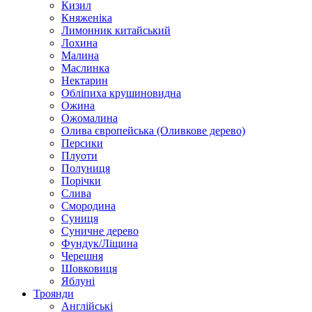
Кизил
Княженіка
Лимонник китайський
Лохина
Малина
Маслинка
Нектарин
Обліпиха крушиновидна
Ожина
Ожомалина
Олива європейська (Оливкове дерево)
Персики
Плуоти
Полуниця
Порічки
Слива
Смородина
Суниця
Суничне дерево
Фундук/Ліщина
Черешня
Шовковиця
Яблуні
Троянди
Англійські