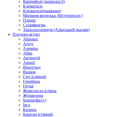
Каприфолі (жимолості)
Клематиси
Клематиси(княжики)
Миління японська (Вістеріопсис)
Плющі
Схізофрагма
Трахелоспермум (Азіатський жасмін)
Плодово-ягідні
Абрикос
Аґрус
Азиміна
Айва
Актинідії
Аронії
Виноград
Вишня
Глід їстівний
Горобина
Груші
Жимолость їстівна
Журавлина
Інжир(фікус)
Ірга
Калина
Каштан їстівний