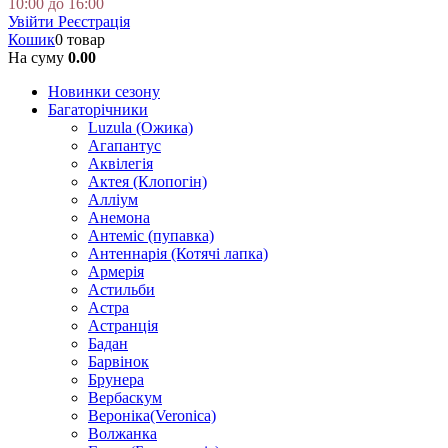
10:00 до 16:00
Увійти
Реєстрація
Кошик
0 товар
На суму
0.00
Новинки сезону
Багаторічники
Luzula (Ожика)
Агапантус
Аквілегія
Актея (Клопогін)
Алліум
Анемона
Антеміс (пупавка)
Антеннарія (Котячі лапка)
Армерія
Астильби
Астра
Астранція
Бадан
Барвінок
Брунера
Вербаскум
Вероніка(Veronica)
Волжанка