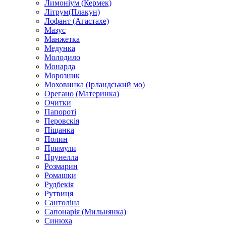
Лимоніум (Кермек)
Літрум(Плакун)
Лофант (Агастахе)
Мазус
Манжетка
Медунка
Молодило
Монарда
Морозник
Моховинка (Ірландський мо)
Орегано (Материнка)
Очитки
Папороті
Перовскія
Піщанка
Полин
Примули
Прунелла
Розмарин
Ромашки
Рудбекія
Рутвиця
Сантоліна
Сапонарія (Мильнянка)
Синюха