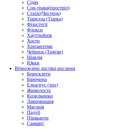
Сідач
Сон-трава(простріл)
Стахіс(Чистець)
Тіарелла (Тіарка)
Фізостегії
Флокси
Хауттюйнія
Хости
Хризантеми
Чебрець (Тим'ян)
Шавлія
Юкки
Вічнозелені листяні рослини
Бересклети
Бірючина
Елеагнус (лох)
Жимолость
Кизильники
Лавровишня
Магонія
Падуб
Піраканти
Самшит