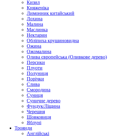
Кизил
Княженіка
Лимонник китайський
Лохина
Малина
Маслинка
Нектарин
Обліпиха крушиновидна
Ожина
Ожомалина
Олива європейська (Оливкове дерево)
Персики
Плуоти
Полуниця
Порічки
Слива
Смородина
Суниця
Суничне дерево
Фундук/Ліщина
Черешня
Шовковиця
Яблуні
Троянди
Англійські