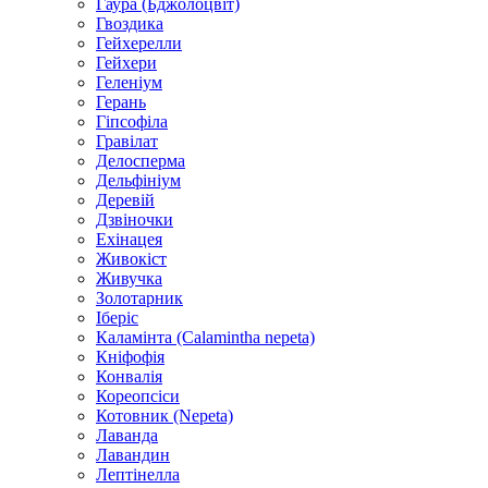
Гаура (Бджолоцвіт)
Гвоздика
Гейхерелли
Гейхери
Геленіум
Герань
Гіпсофіла
Гравілат
Делосперма
Дельфініум
Деревій
Дзвіночки
Ехінацея
Живокіст
Живучка
Золотарник
Іберіс
Каламінта (Calamintha nepeta)
Кніфофія
Конвалія
Кореопсіси
Котовник (Nepeta)
Лаванда
Лавандин
Лептінелла