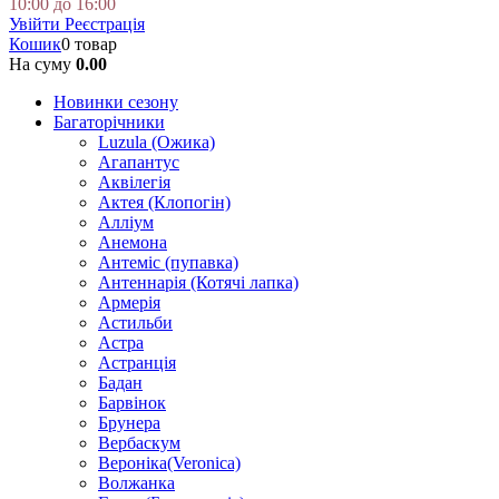
10:00 до 16:00
Увійти
Реєстрація
Кошик
0 товар
На суму
0.00
Новинки сезону
Багаторічники
Luzula (Ожика)
Агапантус
Аквілегія
Актея (Клопогін)
Алліум
Анемона
Антеміс (пупавка)
Антеннарія (Котячі лапка)
Армерія
Астильби
Астра
Астранція
Бадан
Барвінок
Брунера
Вербаскум
Вероніка(Veronica)
Волжанка