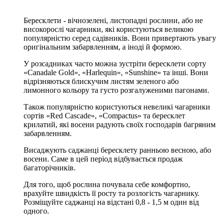
Бересклети - вічнозелені, листопадні рослини, або не
високорослі чагарники, які користуються великою
популярністю серед садівників. Вони привертають увагу
оригінальним забарвленням, а іноді й формою.
У розсадниках часто можна зустріти бересклети сорту
«Canadale Gold», «Harlequin», «Sunshine» та інші. Вони
відрізняються блискучим листям зеленого або
лимонного кольору та густо розгалуженими пагонами.
Також популярністю користуються невеликі чагарники
сортів «Red Cascade», «Compactus» та бересклет
крилатий, які восени радують своїх господарів багряним
забарвленням.
Висаджують саджанці бересклету ранньою весною, або
восени. Саме в цей період відбувається продаж
багаторічників.
Для того, щоб рослина почувала себе комфортно,
врахуйте швидкість її росту та розлогість чагарнику.
Розміщуйте саджанці на відстані 0,8 - 1,5 м один від
одного.