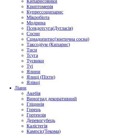
Кипарисовики
Криптомерія
Купрессоципарис
Мікробіота
Модрина
Псевдотсуга(Дугласія)
Сосни
Сциадопитис(зонтична сосна)
Таксодіум (Кипарис)
Тиси
Тсуга
Туєвики
Туї
Ялини
Ялиці (Піхти)
Ялівці
Ліани
Акебія
Виноград декоративний
Гліцинія
Горець
Гортензія
Деревогубець
Калістегія
Кампсіс(Текома)