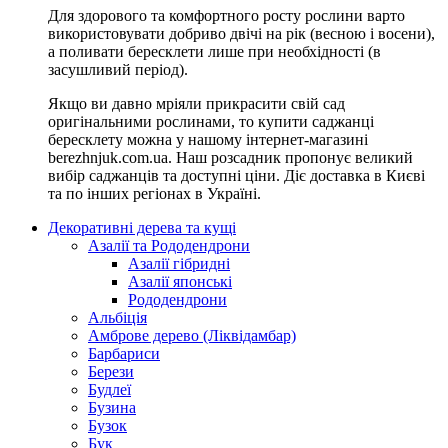
Для здорового та комфортного росту рослини варто
використовувати добриво двічі на рік (весною і восени),
а поливати бересклети лише при необхідності (в
засушливий період).
Якщо ви давно мріяли прикрасити свій сад
оригінальними рослинами, то купити саджанці
бересклету можна у нашому інтернет-магазині
berezhnjuk.com.ua. Наш розсадник пропонує великий
вибір саджанців та доступні ціни. Діє доставка в Києві
та по інших регіонах в Україні.
Декоративні дерева та кущі
Азалії та Рододендрони
Азалії гібридні
Азалії японські
Рододендрони
Альбіція
Амброве дерево (Ліквідамбар)
Барбариси
Берези
Будлеї
Бузина
Бузок
Бук