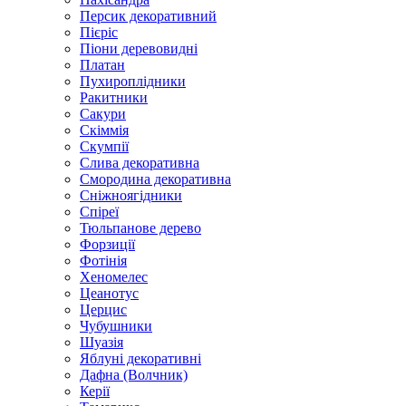
Персик декоративний
Пієріс
Піони деревовидні
Платан
Пухироплідники
Ракитники
Сакури
Скіммія
Скумпії
Слива декоративна
Смородина декоративна
Сніжноягідники
Спіреї
Тюльпанове дерево
Форзиції
Фотінія
Хеномелес
Цеанотус
Церцис
Чубушники
Шуазія
Яблуні декоративні
Дафна (Волчник)
Керії