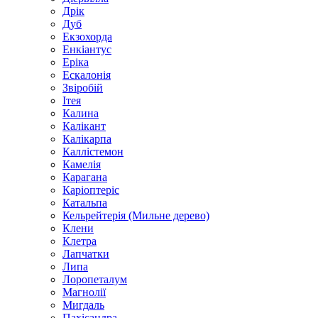
Дрік
Дуб
Екзохорда
Енкіантус
Еріка
Ескалонія
Звіробій
Ітея
Калина
Калікант
Калікарпа
Каллістемон
Камелія
Карагана
Каріоптеріс
Катальпа
Кельрейтерія (Мильне дерево)
Клени
Клетра
Лапчатки
Липа
Лоропеталум
Магнолії
Мигдаль
Пахісандра