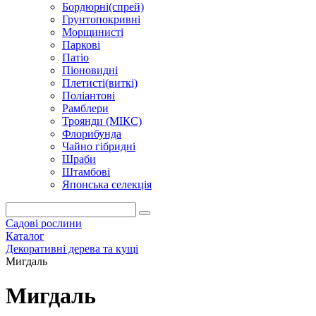
Бордюрні(спрей)
Грунтопокривні
Морщинисті
Паркові
Патіо
Піоновидні
Плетисті(виткі)
Поліантові
Рамблери
Троянди (МІКС)
Флорибунда
Чайно гібридні
Шраби
Штамбові
Японська селекція
Садові рослини
Каталог
Декоративні дерева та кущі
Мигдаль
Мигдаль