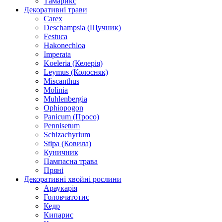
Тамарикс
Декоративні трави
Carex
Deschampsia (Щучник)
Festuca
Hakonechloa
Imperata
Koeleria (Келерія)
Leymus (Колосняк)
Miscanthus
Molinia
Muhlenbergia
Ophiopogon
Panicum (Просо)
Pennisetum
Schizachyrium
Stipa (Ковила)
Куничник
Пампасна трава
Пряні
Декоративні хвойні рослини
Араукарія
Головчатотис
Кедр
Кипарис