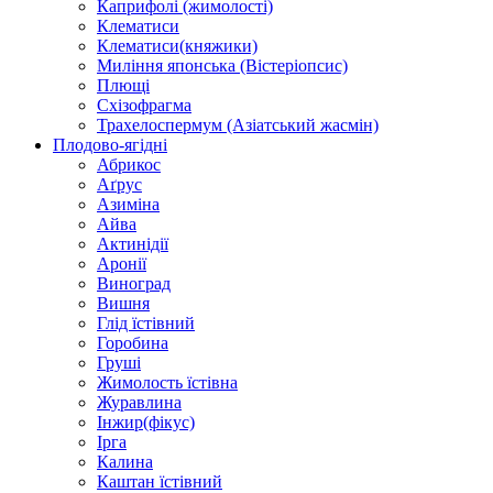
Каприфолі (жимолості)
Клематиси
Клематиси(княжики)
Миління японська (Вістеріопсис)
Плющі
Схізофрагма
Трахелоспермум (Азіатський жасмін)
Плодово-ягідні
Абрикос
Аґрус
Азиміна
Айва
Актинідії
Аронії
Виноград
Вишня
Глід їстівний
Горобина
Груші
Жимолость їстівна
Журавлина
Інжир(фікус)
Ірга
Калина
Каштан їстівний