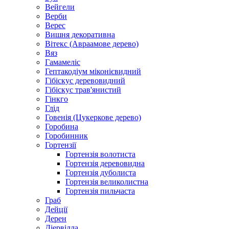
Вейгели
Верби
Верес
Вишня декоративна
Вітекс (Авраамове дерево)
Вяз
Гамамеліс
Гептакодіум міконієвидний
Гібіскус деревовидний
Гібіскус трав'янистий
Гінкго
Глід
Говенія (Цукеркове дерево)
Горобина
Горобинник
Гортензії
Гортензія волотиста
Гортензія деревовидна
Гортензія дуболиста
Гортензія великолистна
Гортензія пильчаста
Граб
Дейції
Дерен
Діервілла