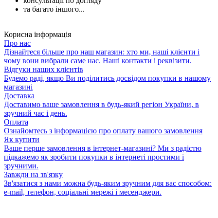
консультації по догляду
та багато іншого...
Корисна інформація
Про нас
Дізнайтеся більше про наш магазин: хто ми, наші клієнти і
чому вони вибрали саме нас. Наші контакти і реквізити.
Відгуки наших клієнтів
Будемо раді, якщо Ви поділитись досвідом покупки в нашому
магазині
Доставка
Доставимо ваше замовлення в будь-який регіон України, в
зручний час і день.
Оплата
Ознайомтесь з інформацією про оплату вашого замовлення
Як купити
Ваше перше замовлення в інтернет-магазині? Ми з радістю
підкажемо як зробити покупки в інтернеті простими і
зручними.
Завжди на зв'язку
Зв'язатися з нами можна будь-яким зручним для вас способом:
e-mail, телефон, соціальні мережі і месенджери.