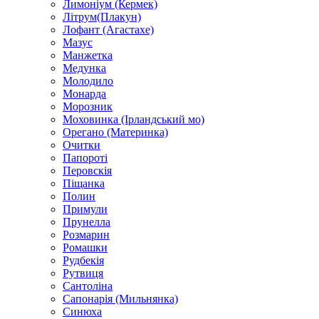
Лимоніум (Кермек)
Літрум(Плакун)
Лофант (Агастахе)
Мазус
Манжетка
Медунка
Молодило
Монарда
Морозник
Моховинка (Ірландський мо)
Орегано (Материнка)
Очитки
Папороті
Перовскія
Піщанка
Полин
Примули
Прунелла
Розмарин
Ромашки
Рудбекія
Рутвиця
Сантоліна
Сапонарія (Мильнянка)
Синюха