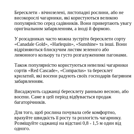
Бересклети - вічнозелені, листопадні рослини, або не
високорослі чагарники, які користуються великою
популярністю серед садівників. Вони привертають увагу
оригінальним забарвленням, а іноді й формою.
У розсадниках часто можна зустріти бересклети сорту
«Canadale Gold», «Harlequin», «Sunshine» та інші. Вони
відрізняються блискучим листям зеленого або
лимонного кольору та густо розгалуженими пагонами.
Також популярністю користуються невеликі чагарники
сортів «Red Cascade», «Compactus» та бересклет
крилатий, які восени радують своїх господарів багряним
забарвленням.
Висаджують саджанці бересклету ранньою весною, або
восени. Саме в цей період відбувається продаж
багаторічників.
Для того, щоб рослина почувала себе комфортно,
врахуйте швидкість її росту та розлогість чагарнику.
Розміщуйте саджанці на відстані 0,8 - 1,5 м один від
одного.