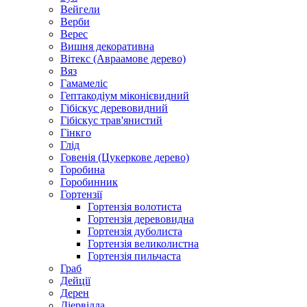
Вейгели
Верби
Верес
Вишня декоративна
Вітекс (Авраамове дерево)
Вяз
Гамамеліс
Гептакодіум міконієвидний
Гібіскус деревовидний
Гібіскус трав'янистий
Гінкго
Глід
Говенія (Цукеркове дерево)
Горобина
Горобинник
Гортензії
Гортензія волотиста
Гортензія деревовидна
Гортензія дуболиста
Гортензія великолистна
Гортензія пильчаста
Граб
Дейції
Дерен
Діервілла