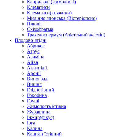
Каприфолі (жимолості)
Клематиси
Клематиси(княжики)
Миління японська (Вістеріопсис)
Плющі
Схізофрагма
Трахелоспермум (Азіатський жасмін)
Плодово-ягідні
Абрикос
Аґрус
Азиміна
Айва
Актинідії
Аронії
Виноград
Вишня
Глід їстівний
Горобина
Груші
Жимолость їстівна
Журавлина
Інжир(фікус)
Ірга
Калина
Каштан їстівний