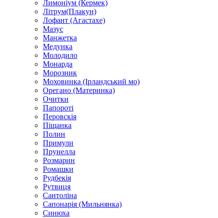
Лимоніум (Кермек)
Літрум(Плакун)
Лофант (Агастахе)
Мазус
Манжетка
Медунка
Молодило
Монарда
Морозник
Моховинка (Ірландський мо)
Орегано (Материнка)
Очитки
Папороті
Перовскія
Піщанка
Полин
Примули
Прунелла
Розмарин
Ромашки
Рудбекія
Рутвиця
Сантоліна
Сапонарія (Мильнянка)
Синюха