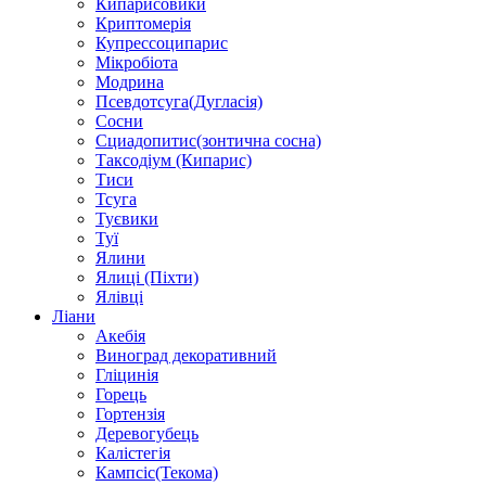
Кипарисовики
Криптомерія
Купрессоципарис
Мікробіота
Модрина
Псевдотсуга(Дугласія)
Сосни
Сциадопитис(зонтична сосна)
Таксодіум (Кипарис)
Тиси
Тсуга
Туєвики
Туї
Ялини
Ялиці (Піхти)
Ялівці
Ліани
Акебія
Виноград декоративний
Гліцинія
Горець
Гортензія
Деревогубець
Калістегія
Кампсіс(Текома)