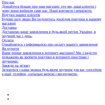
Про нас
Дізнайтеся більше про наш магазин: хто ми, наші клієнти і
чому вони вибрали саме нас. Наші контакти і реквізити.
Відгуки наших клієнтів
Будемо раді, якщо Ви поділитись досвідом покупки в нашому
магазині
Доставка
Доставимо ваше замовлення в будь-який регіон України, в
зручний час і день.
Оплата
Ознайомтесь з інформацією про оплату вашого замовлення
Як купити
Ваше перше замовлення в інтернет-магазині? Ми з радістю
підкажемо як зробити покупки в інтернеті простими і
зручними.
Завжди на зв'язку
Зв'язатися з нами можна будь-яким зручним для вас способом:
e-mail, телефон, соціальні мережі і месенджери.