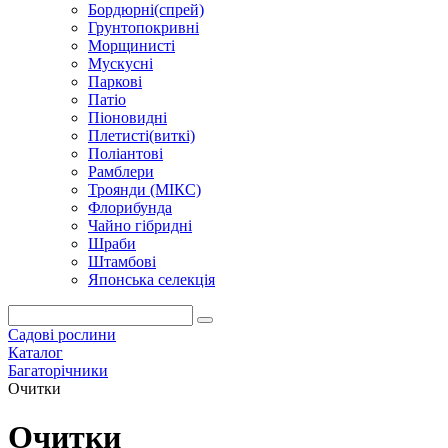
Бордюрні(спрей)
Грунтопокривні
Морщинисті
Мускусні
Паркові
Патіо
Піоновидні
Плетисті(виткі)
Поліантові
Рамблери
Троянди (МІКС)
Флорибунда
Чайно гібридні
Шраби
Штамбові
Японська селекція
Садові рослини
Каталог
Багаторічники
Очитки
Очитки