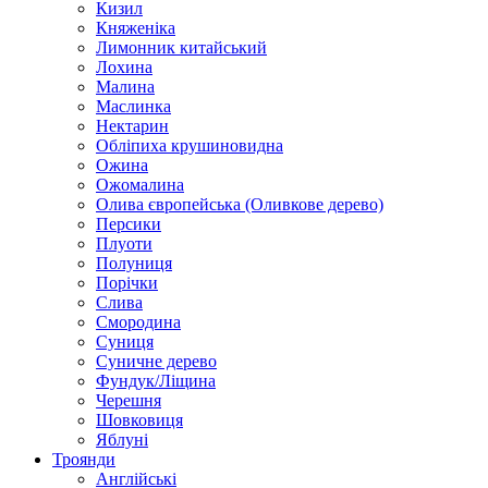
Кизил
Княженіка
Лимонник китайський
Лохина
Малина
Маслинка
Нектарин
Обліпиха крушиновидна
Ожина
Ожомалина
Олива європейська (Оливкове дерево)
Персики
Плуоти
Полуниця
Порічки
Слива
Смородина
Суниця
Суничне дерево
Фундук/Ліщина
Черешня
Шовковиця
Яблуні
Троянди
Англійські