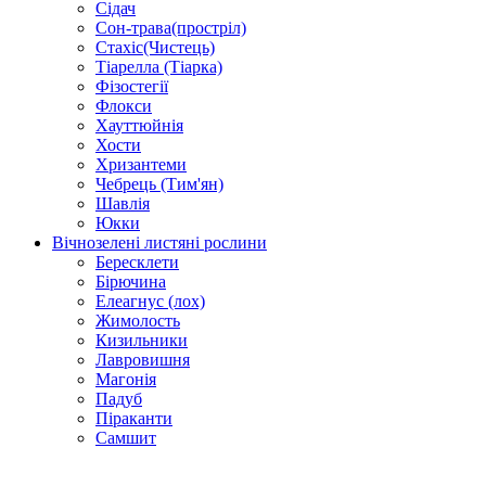
Сідач
Сон-трава(простріл)
Стахіс(Чистець)
Тіарелла (Тіарка)
Фізостегії
Флокси
Хауттюйнія
Хости
Хризантеми
Чебрець (Тим'ян)
Шавлія
Юкки
Вічнозелені листяні рослини
Бересклети
Бірючина
Елеагнус (лох)
Жимолость
Кизильники
Лавровишня
Магонія
Падуб
Піраканти
Самшит