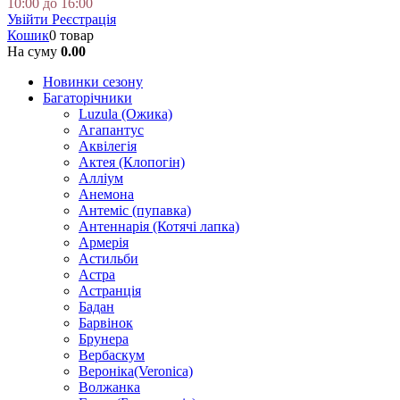
10:00 до 16:00
Увійти
Реєстрація
Кошик
0 товар
На суму
0.00
Новинки сезону
Багаторічники
Luzula (Ожика)
Агапантус
Аквілегія
Актея (Клопогін)
Алліум
Анемона
Антеміс (пупавка)
Антеннарія (Котячі лапка)
Армерія
Астильби
Астра
Астранція
Бадан
Барвінок
Брунера
Вербаскум
Вероніка(Veronica)
Волжанка