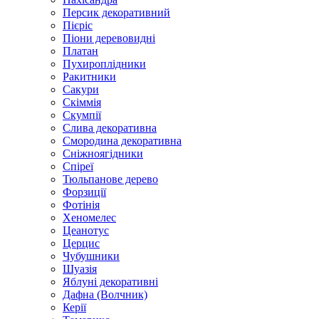
Персик декоративний
Пієріс
Піони деревовидні
Платан
Пухироплідники
Ракитники
Сакури
Скіммія
Скумпії
Слива декоративна
Смородина декоративна
Сніжноягідники
Спіреї
Тюльпанове дерево
Форзиції
Фотінія
Хеномелес
Цеанотус
Церцис
Чубушники
Шуазія
Яблуні декоративні
Дафна (Волчник)
Керії