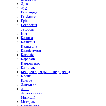
Дрік
Дуб
Екзохорда
Енкіантус
Еріка
Ескалонія
Звіробій
Ітея
Калина
Калікант
Калікарпа
Каллістемон
Камелія
Карагана
Каріоптеріс
Катальпа
Кельрейтерія (Мильне дерево)
Клени
Клетра
Лапчатки
Липа
Лоропеталум
Магнолії
Мигдаль
Пахісандра