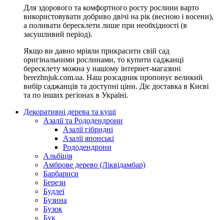
Для здорового та комфортного росту рослини варто
використовувати добриво двічі на рік (весною і восени),
а поливати бересклети лише при необхідності (в
засушливий період).
Якщо ви давно мріяли прикрасити свій сад
оригінальними рослинами, то купити саджанці
бересклету можна у нашому інтернет-магазині
berezhnjuk.com.ua. Наш розсадник пропонує великий
вибір саджанців та доступні ціни. Діє доставка в Києві
та по інших регіонах в Україні.
Декоративні дерева та кущі
Азалії та Рододендрони
Азалії гібридні
Азалії японські
Рододендрони
Альбіція
Амброве дерево (Ліквідамбар)
Барбариси
Берези
Будлеї
Бузина
Бузок
Бук