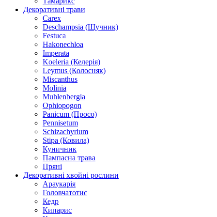
Тамарикс
Декоративні трави
Carex
Deschampsia (Щучник)
Festuca
Hakonechloa
Imperata
Koeleria (Келерія)
Leymus (Колосняк)
Miscanthus
Molinia
Muhlenbergia
Ophiopogon
Panicum (Просо)
Pennisetum
Schizachyrium
Stipa (Ковила)
Куничник
Пампасна трава
Пряні
Декоративні хвойні рослини
Араукарія
Головчатотис
Кедр
Кипарис