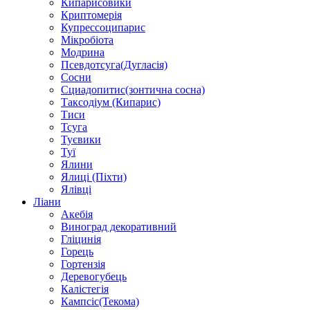
Кипарисовики
Криптомерія
Купрессоципарис
Мікробіота
Модрина
Псевдотсуга(Дугласія)
Сосни
Сциадопитис(зонтична сосна)
Таксодіум (Кипарис)
Тиси
Тсуга
Туєвики
Туї
Ялини
Ялиці (Піхти)
Ялівці
Ліани
Акебія
Виноград декоративний
Гліцинія
Горець
Гортензія
Деревогубець
Калістегія
Кампсіс(Текома)