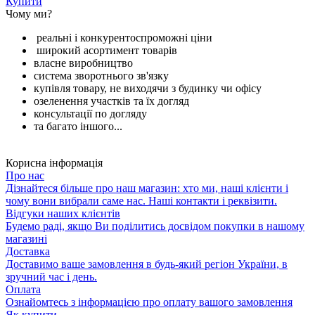
Купити
Чому ми?
реальні і конкурентоспроможні ціни
широкий асортимент товарів
власне виробництво
система зворотнього зв'язку
купівля товару, не виходячи з будинку чи офісу
озеленення участків та їх догляд
консультації по догляду
та багато іншого...
Корисна інформація
Про нас
Дізнайтеся більше про наш магазин: хто ми, наші клієнти і
чому вони вибрали саме нас. Наші контакти і реквізити.
Відгуки наших клієнтів
Будемо раді, якщо Ви поділитись досвідом покупки в нашому
магазині
Доставка
Доставимо ваше замовлення в будь-який регіон України, в
зручний час і день.
Оплата
Ознайомтесь з інформацією про оплату вашого замовлення
Як купити