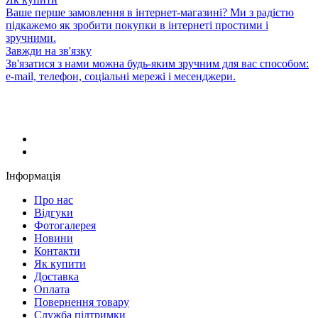
Ваше перше замовлення в інтернет-магазині? Ми з радістю
підкажемо як зробити покупки в інтернеті простими і
зручними.
Завжди на зв'язку
Зв'язатися з нами можна будь-яким зручним для вас способом:
e-mail, телефон, соціальні мережі і месенджери.
Інформація
Про нас
Відгуки
Фотогалерея
Новини
Контакти
Як купити
Доставка
Оплата
Повернення товару
Служба підтримки