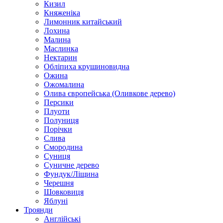
Кизил
Княженіка
Лимонник китайський
Лохина
Малина
Маслинка
Нектарин
Обліпиха крушиновидна
Ожина
Ожомалина
Олива європейська (Оливкове дерево)
Персики
Плуоти
Полуниця
Порічки
Слива
Смородина
Суниця
Суничне дерево
Фундук/Ліщина
Черешня
Шовковиця
Яблуні
Троянди
Англійські