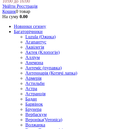
10:00 до 16:00
Увійти
Реєстрація
Кошик
0 товар
На суму
0.00
Новинки сезону
Багаторічники
Luzula (Ожика)
Агапантус
Аквілегія
Актея (Клопогін)
Алліум
Анемона
Антеміс (пупавка)
Антеннарія (Котячі лапка)
Армерія
Астильби
Астра
Астранція
Бадан
Барвінок
Брунера
Вербаскум
Вероніка(Veronica)
Волжанка