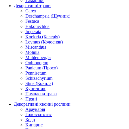
Тамарикс
Декоративні трави
Carex
Deschampsia (Щучник)
Festuca
Hakonechloa
Imperata
Koeleria (Келерія)
Leymus (Колосняк)
Miscanthus
Molinia
Muhlenbergia
Ophiopogon
Panicum (Просо)
Pennisetum
Schizachyrium
Stipa (Ковила)
Куничник
Пампасна трава
Пряні
Декоративні хвойні рослини
Араукарія
Головчатотис
Кедр
Кипарис