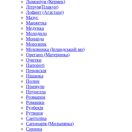
Лимоніум (Кермек)
Літрум(Плакун)
Лофант (Агастахе)
Мазус
Манжетка
Медунка
Молодило
Монарда
Морозник
Моховинка (Ірландський мо)
Орегано (Материнка)
Очитки
Папороті
Перовскія
Піщанка
Полин
Примули
Прунелла
Розмарин
Ромашки
Рудбекія
Рутвиця
Сантоліна
Сапонарія (Мильнянка)
Синюха