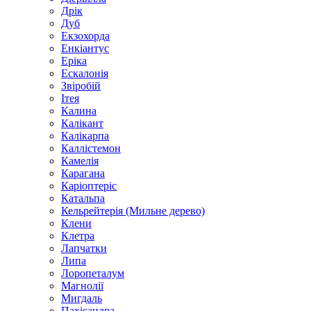
Дрік
Дуб
Екзохорда
Енкіантус
Еріка
Ескалонія
Звіробій
Ітея
Калина
Калікант
Калікарпа
Каллістемон
Камелія
Карагана
Каріоптеріс
Катальпа
Кельрейтерія (Мильне дерево)
Клени
Клетра
Лапчатки
Липа
Лоропеталум
Магнолії
Мигдаль
Пахісандра