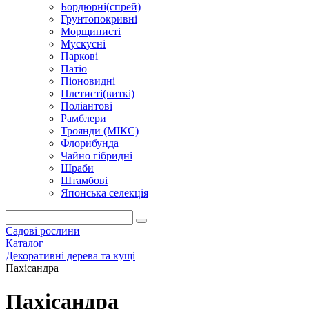
Бордюрні(спрей)
Грунтопокривні
Морщинисті
Мускусні
Паркові
Патіо
Піоновидні
Плетисті(виткі)
Поліантові
Рамблери
Троянди (МІКС)
Флорибунда
Чайно гібридні
Шраби
Штамбові
Японська селекція
Садові рослини
Каталог
Декоративні дерева та кущі
Пахісандра
Пахісандра