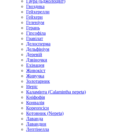
Гаура (Бджолоцвіт)
Гвоздика
Гейхерелли
Гейхери
Геленіум
Герань
Гіпсофіла
Гравілат
Делосперма
Дельфініум
Деревій
Дзвіночки
Ехінацея
Живокіст
Живучка
Золотарник
Іберіс
Каламінта (Calamintha nepeta)
Кніфофія
Конвалія
Кореопсіси
Котовник (Nepeta)
Лаванда
Лавандин
Лептінелла