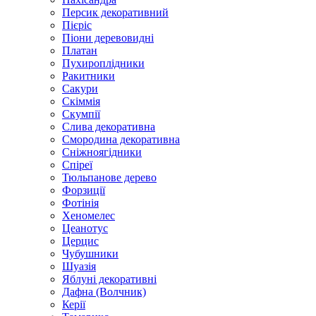
Персик декоративний
Пієріс
Піони деревовидні
Платан
Пухироплідники
Ракитники
Сакури
Скіммія
Скумпії
Слива декоративна
Смородина декоративна
Сніжноягідники
Спіреї
Тюльпанове дерево
Форзиції
Фотінія
Хеномелес
Цеанотус
Церцис
Чубушники
Шуазія
Яблуні декоративні
Дафна (Волчник)
Керії