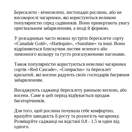
Бересклети - вічнозелені, листопадні рослини, або не
високорослі чагарники, які користуються великою
популярністю серед садівників. Вони привертають увагу
оригінальним забарвленням, а іноді й формою.
У розсадниках часто можна зустріти бересклети сорту
«Canadale Gold», «Harlequin», «Sunshine» та інші. Вони
відрізняються блискучим листям зеленого або
лимонного кольору та густо розгалуженими пагонами.
Також популярністю користуються невеликі чагарники
сортів «Red Cascade», «Compactus» та бересклет
крилатий, які восени радують своїх господарів багряним
забарвленням.
Висаджують саджанці бересклету ранньою весною, або
восени. Саме в цей період відбувається продаж
багаторічників.
Для того, щоб рослина почувала себе комфортно,
врахуйте швидкість її росту та розлогість чагарнику.
Розміщуйте саджанці на відстані 0,8 - 1,5 м один від
одного.