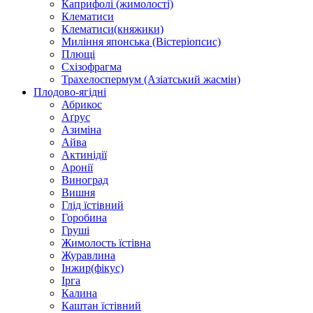
Каприфолі (жимолості)
Клематиси
Клематиси(княжики)
Миління японська (Вістеріопсис)
Плющі
Схізофрагма
Трахелоспермум (Азіатський жасмін)
Плодово-ягідні
Абрикос
Аґрус
Азиміна
Айва
Актинідії
Аронії
Виноград
Вишня
Глід їстівний
Горобина
Груші
Жимолость їстівна
Журавлина
Інжир(фікус)
Ірга
Калина
Каштан їстівний