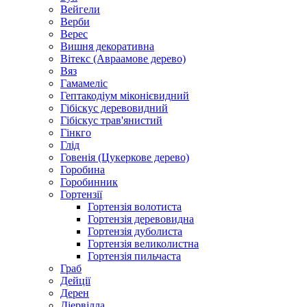
Вейгели
Верби
Верес
Вишня декоративна
Вітекс (Авраамове дерево)
Вяз
Гамамеліс
Гептакодіум міконієвидний
Гібіскус деревовидний
Гібіскус трав'янистий
Гінкго
Глід
Говенія (Цукеркове дерево)
Горобина
Горобинник
Гортензії
Гортензія волотиста
Гортензія деревовидна
Гортензія дуболиста
Гортензія великолистна
Гортензія пильчаста
Граб
Дейції
Дерен
Діервілла