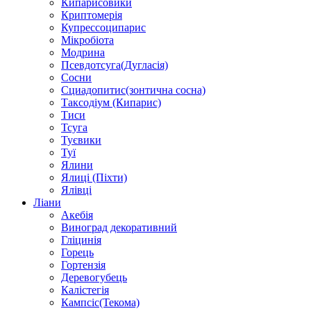
Кипарисовики
Криптомерія
Купрессоципарис
Мікробіота
Модрина
Псевдотсуга(Дугласія)
Сосни
Сциадопитис(зонтична сосна)
Таксодіум (Кипарис)
Тиси
Тсуга
Туєвики
Туї
Ялини
Ялиці (Піхти)
Ялівці
Ліани
Акебія
Виноград декоративний
Гліцинія
Горець
Гортензія
Деревогубець
Калістегія
Кампсіс(Текома)