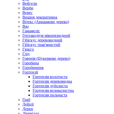
Вейгели
Верби
Верес
Вишня декоративна
Вітекс (Авраамове дерево)
Вяз
Гамамеліс
Гептакодіум міконієвидний
Гібіскус деревовидний
Гібіскус трав'янистий
Гінкго
Глід
Говенія (Цукеркове дерево)
Горобина
Горобинник
Гортензії
Гортензія волотиста
Гортензія деревовидна
Гортензія дуболиста
Гортензія великолистна
Гортензія пильчаста
Граб
Дейції
Дерен
Діервілла