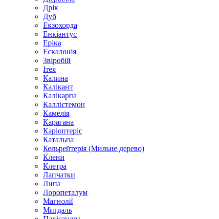
Дрік
Дуб
Екзохорда
Енкіантус
Еріка
Ескалонія
Звіробій
Ітея
Калина
Калікант
Калікарпа
Каллістемон
Камелія
Карагана
Каріоптеріс
Катальпа
Кельрейтерія (Мильне дерево)
Клени
Клетра
Лапчатки
Липа
Лоропеталум
Магнолії
Мигдаль
Пахісандра