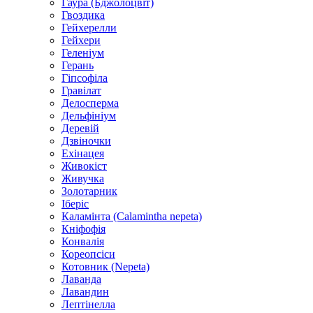
Гаура (Бджолоцвіт)
Гвоздика
Гейхерелли
Гейхери
Геленіум
Герань
Гіпсофіла
Гравілат
Делосперма
Дельфініум
Деревій
Дзвіночки
Ехінацея
Живокіст
Живучка
Золотарник
Іберіс
Каламінта (Calamintha nepeta)
Кніфофія
Конвалія
Кореопсіси
Котовник (Nepeta)
Лаванда
Лавандин
Лептінелла