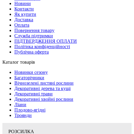
Новини
Контакти
Як купити
Доставка
Оплата
Повернення товару
Служба підтримки
ПІДТВЕРДЖЕННЯ ОПЛАТИ
Політика конфіденційності
Публічна оферта
Каталог товарів
Новинки сезону
Багаторічники
Вічнозелені листяні рослини
Декоративні дерева та кущі
Декоративні трави
Декоративні хвойні рослини
Ліани
Плодово-ягідні
Троянди
РОЗСИЛКА