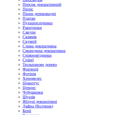
Персик декоративний
Пієріс
Піони деревовидні
Платан
Пухироплідники
Ракитники
Сакури
Скіммія
Скумпії
Слива декоративна
Смородина декоративна
Сніжноягідники
Спіреї
Тюльпанове дерево
Форзиції
Фотінія
Хеномелес
Цеанотус
Церцис
Чубушники
Шуазія
Яблуні декоративні
Дафна (Волчник)
Керії