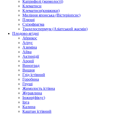
Каприфолі (жимолості)
Клематиси
Клематиси(княжики)
Миління японська (Вістеріопсис)
Плющі
Схізофрагма
Трахелоспермум (Азіатський жасмін)
Плодово-ягідні
Абрикос
Аґрус
Азиміна
Айва
Актинідії
Аронії
Виноград
Вишня
Глід їстівний
Горобина
Груші
Жимолость їстівна
Журавлина
Інжир(фікус)
Ірга
Калина
Каштан їстівний