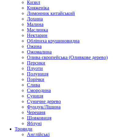
Кизил
Княженіка
Лимонник китайський
Лохина
Малина
Маслинка
Нектарин
Обліпиха крушиновидна
Ожина
Ожомалина
Олива європейська (Оливкове дерево)
Персики
Плуоти
Полуниця
Порічки
Слива
Смородина
Суниця
Суничне дерево
Фундук/Ліщина
Черешня
Шовковиця
Яблуні
Троянди
Англійські