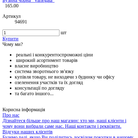
Бузина чорна "Variegata"
165.00
Артикул
94691
шт
Купити
Чому ми?
реальні і конкурентоспроможні ціни
широкий асортимент товарів
власне виробництво
система зворотнього зв'язку
купівля товару, не виходячи з будинку чи офісу
озеленення участків та їх догляд
консультації по догляду
та багато іншого...
Корисна інформація
Про нас
Дізнайтеся більше про наш магазин: хто ми, наші клієнти і
чому вони вибрали саме нас. Наші контакти і реквізити.
Відгуки наших клієнтів
Будемо раді, якщо Ви поділитись досвідом покупки в нашому