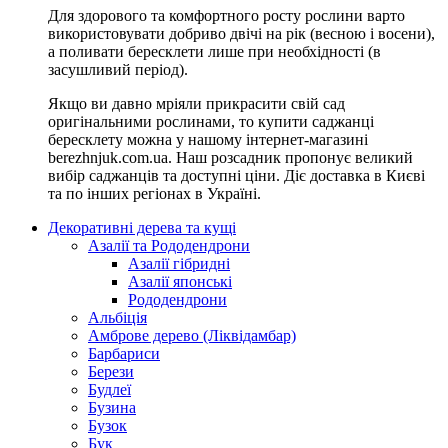
Для здорового та комфортного росту рослини варто
використовувати добриво двічі на рік (весною і восени),
а поливати бересклети лише при необхідності (в
засушливий період).
Якщо ви давно мріяли прикрасити свій сад
оригінальними рослинами, то купити саджанці
бересклету можна у нашому інтернет-магазині
berezhnjuk.com.ua. Наш розсадник пропонує великий
вибір саджанців та доступні ціни. Діє доставка в Києві
та по інших регіонах в Україні.
Декоративні дерева та кущі
Азалії та Рододендрони
Азалії гібридні
Азалії японські
Рододендрони
Альбіція
Амброве дерево (Ліквідамбар)
Барбариси
Берези
Будлеї
Бузина
Бузок
Бук