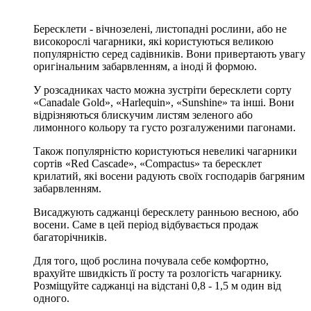
Бересклети - вічнозелені, листопадні рослини, або не
високорослі чагарники, які користуються великою
популярністю серед садівників. Вони привертають увагу
оригінальним забарвленням, а іноді й формою.
У розсадниках часто можна зустріти бересклети сорту
«Canadale Gold», «Harlequin», «Sunshine» та інші. Вони
відрізняються блискучим листям зеленого або
лимонного кольору та густо розгалуженими пагонами.
Також популярністю користуються невеликі чагарники
сортів «Red Cascade», «Compactus» та бересклет
крилатий, які восени радують своїх господарів багряним
забарвленням.
Висаджують саджанці бересклету ранньою весною, або
восени. Саме в цей період відбувається продаж
багаторічників.
Для того, щоб рослина почувала себе комфортно,
врахуйте швидкість її росту та розлогість чагарнику.
Розміщуйте саджанці на відстані 0,8 - 1,5 м один від
одного.