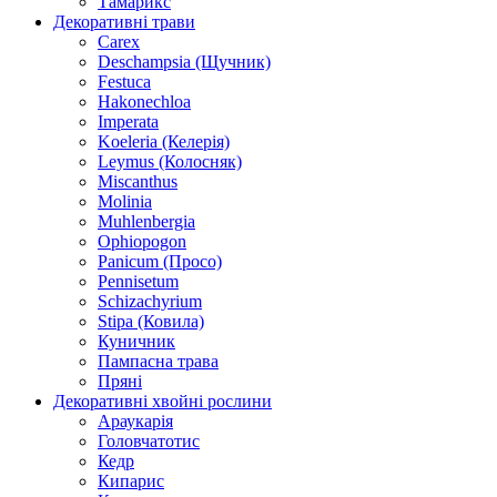
Тамарикс
Декоративні трави
Carex
Deschampsia (Щучник)
Festuca
Hakonechloa
Imperata
Koeleria (Келерія)
Leymus (Колосняк)
Miscanthus
Molinia
Muhlenbergia
Ophiopogon
Panicum (Просо)
Pennisetum
Schizachyrium
Stipa (Ковила)
Куничник
Пампасна трава
Пряні
Декоративні хвойні рослини
Араукарія
Головчатотис
Кедр
Кипарис