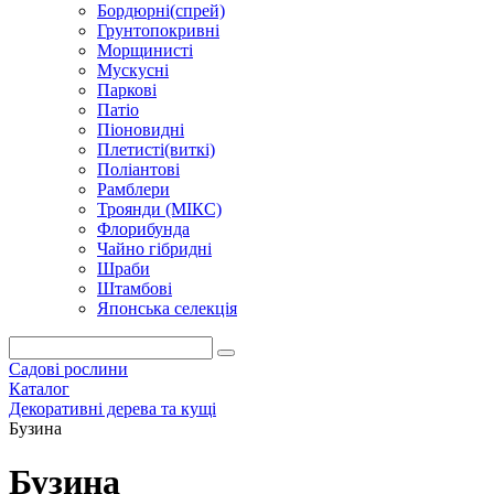
Бордюрні(спрей)
Грунтопокривні
Морщинисті
Мускусні
Паркові
Патіо
Піоновидні
Плетисті(виткі)
Поліантові
Рамблери
Троянди (МІКС)
Флорибунда
Чайно гібридні
Шраби
Штамбові
Японська селекція
Садові рослини
Каталог
Декоративні дерева та кущі
Бузина
Бузина