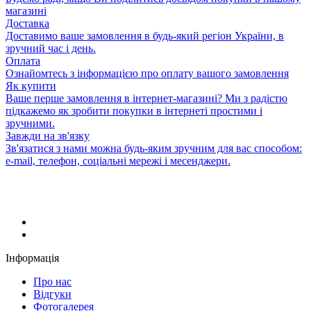
магазині
Доставка
Доставимо ваше замовлення в будь-який регіон України, в
зручний час і день.
Оплата
Ознайомтесь з інформацією про оплату вашого замовлення
Як купити
Ваше перше замовлення в інтернет-магазині? Ми з радістю
підкажемо як зробити покупки в інтернеті простими і
зручними.
Завжди на зв'язку
Зв'язатися з нами можна будь-яким зручним для вас способом:
e-mail, телефон, соціальні мережі і месенджери.
Інформація
Про нас
Відгуки
Фотогалерея