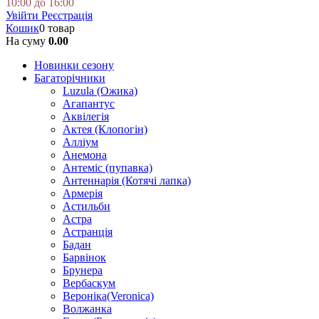
10:00 до 16:00
Увійти
Реєстрація
Кошик
0 товар
На суму
0.00
Новинки сезону
Багаторічники
Luzula (Ожика)
Агапантус
Аквілегія
Актея (Клопогін)
Алліум
Анемона
Антеміс (пупавка)
Антеннарія (Котячі лапка)
Армерія
Астильби
Астра
Астранція
Бадан
Барвінок
Брунера
Вербаскум
Вероніка(Veronica)
Волжанка