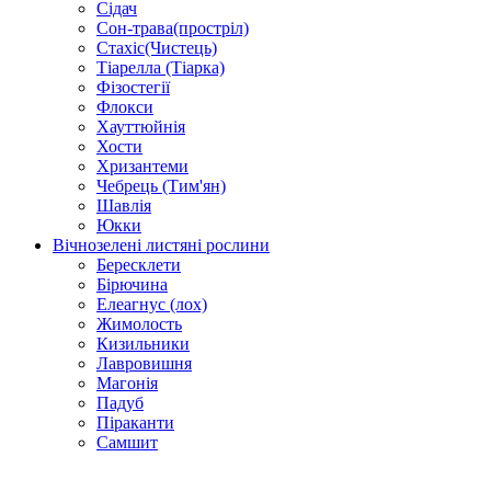
Сідач
Сон-трава(простріл)
Стахіс(Чистець)
Тіарелла (Тіарка)
Фізостегії
Флокси
Хауттюйнія
Хости
Хризантеми
Чебрець (Тим'ян)
Шавлія
Юкки
Вічнозелені листяні рослини
Бересклети
Бірючина
Елеагнус (лох)
Жимолость
Кизильники
Лавровишня
Магонія
Падуб
Піраканти
Самшит