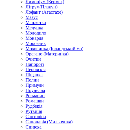
Лимоніум (Кермек)
Літрум(Плакун)
Лофант (Агастахе)
Мазус
Манжетка
Медунка
Молодило
Монарда
Морозник
Моховинка (Ірландський мо)
Орегано (Материнка)
Очитки
Папороті
Перовскія
Піщанка
Полин
Примули
Прунелла
Розмарин
Ромашки
Рудбекія
Рутвиця
Сантоліна
Сапонарія (Мильнянка)
Синюха