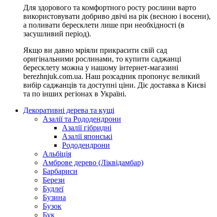
Для здорового та комфортного росту рослини варто
використовувати добриво двічі на рік (весною і восени),
а поливати бересклети лише при необхідності (в
засушливий період).
Якщо ви давно мріяли прикрасити свій сад
оригінальними рослинами, то купити саджанці
бересклету можна у нашому інтернет-магазині
berezhnjuk.com.ua. Наш розсадник пропонує великий
вибір саджанців та доступні ціни. Діє доставка в Києві
та по інших регіонах в Україні.
Декоративні дерева та кущі
Азалії та Рододендрони
Азалії гібридні
Азалії японські
Рододендрони
Альбіція
Амброве дерево (Ліквідамбар)
Барбариси
Берези
Будлеї
Бузина
Бузок
Бук