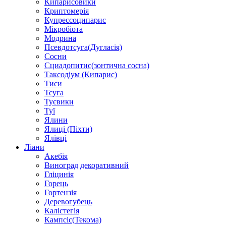
Кипарисовики
Криптомерія
Купрессоципарис
Мікробіота
Модрина
Псевдотсуга(Дугласія)
Сосни
Сциадопитис(зонтична сосна)
Таксодіум (Кипарис)
Тиси
Тсуга
Туєвики
Туї
Ялини
Ялиці (Піхти)
Ялівці
Ліани
Акебія
Виноград декоративний
Гліцинія
Горець
Гортензія
Деревогубець
Калістегія
Кампсіс(Текома)