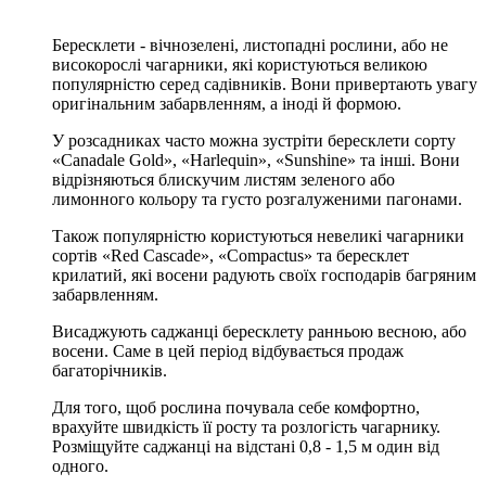
Бересклети - вічнозелені, листопадні рослини, або не
високорослі чагарники, які користуються великою
популярністю серед садівників. Вони привертають увагу
оригінальним забарвленням, а іноді й формою.
У розсадниках часто можна зустріти бересклети сорту
«Canadale Gold», «Harlequin», «Sunshine» та інші. Вони
відрізняються блискучим листям зеленого або
лимонного кольору та густо розгалуженими пагонами.
Також популярністю користуються невеликі чагарники
сортів «Red Cascade», «Compactus» та бересклет
крилатий, які восени радують своїх господарів багряним
забарвленням.
Висаджують саджанці бересклету ранньою весною, або
восени. Саме в цей період відбувається продаж
багаторічників.
Для того, щоб рослина почувала себе комфортно,
врахуйте швидкість її росту та розлогість чагарнику.
Розміщуйте саджанці на відстані 0,8 - 1,5 м один від
одного.