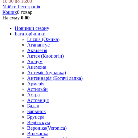
10:00 до 16:00
Увійти
Реєстрація
Кошик
0 товар
На суму
0.00
Новинки сезону
Багаторічники
Luzula (Ожика)
Агапантус
Аквілегія
Актея (Клопогін)
Алліум
Анемона
Антеміс (пупавка)
Антеннарія (Котячі лапка)
Армерія
Астильби
Астра
Астранція
Бадан
Барвінок
Брунера
Вербаскум
Вероніка(Veronica)
Волжанка