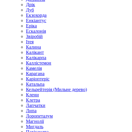
Дрік
Дуб
Екзохорда
Енкіантус
Еріка
Ескалонія
Звіробій
Ітея
Калина
Калікант
Калікарпа
Каллістемон
Камелія
Карагана
Каріоптеріс
Катальпа
Кельрейтерія (Мильне дерево)
Клени
Клетра
Лапчатки
Липа
Лоропеталум
Магнолії
Мигдаль
Пахісандра