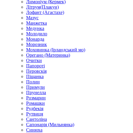
Лимоніум (Кермек)
Літрум(Плакун)
Лофант (Агастахе)
Мазус
Манжетка
Медунка
Молодило
Монарда
Морозник
Моховинка (Ірландський мо)
Орегано (Материнка)
Очитки
Папороті
Перовскія
Піщанка
Полин
Примули
Прунелла
Розмарин
Ромашки
Рудбекія
Рутвиця
Сантоліна
Сапонарія (Мильнянка)
Синюха