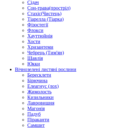
Сідач
Сон-трава(простріл)
Стахіс(Чистець)
Тіарелла (Тіарка)
Фізостегії
Флокси
Хауттюйнія
Хости
Хризантеми
Чебрець (Тим'ян)
Шавлія
Юкки
Вічнозелені листяні рослини
Бересклети
Бірючина
Елеагнус (лох)
Жимолость
Кизильники
Лавровишня
Магонія
Падуб
Піраканти
Самшит