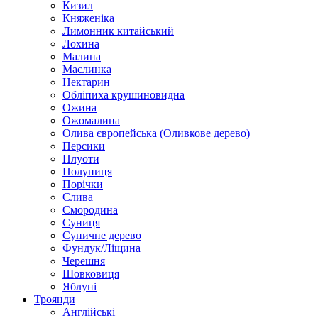
Кизил
Княженіка
Лимонник китайський
Лохина
Малина
Маслинка
Нектарин
Обліпиха крушиновидна
Ожина
Ожомалина
Олива європейська (Оливкове дерево)
Персики
Плуоти
Полуниця
Порічки
Слива
Смородина
Суниця
Суничне дерево
Фундук/Ліщина
Черешня
Шовковиця
Яблуні
Троянди
Англійські