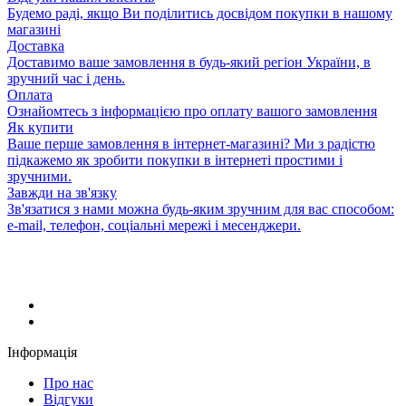
Будемо раді, якщо Ви поділитись досвідом покупки в нашому
магазині
Доставка
Доставимо ваше замовлення в будь-який регіон України, в
зручний час і день.
Оплата
Ознайомтесь з інформацією про оплату вашого замовлення
Як купити
Ваше перше замовлення в інтернет-магазині? Ми з радістю
підкажемо як зробити покупки в інтернеті простими і
зручними.
Завжди на зв'язку
Зв'язатися з нами можна будь-яким зручним для вас способом:
e-mail, телефон, соціальні мережі і месенджери.
Інформація
Про нас
Відгуки