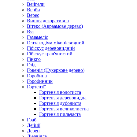
Вейгели
Верби
Верес
Вишня декоративна
Вітекс (Авраамове дерево)
Вяз
Гамамеліс
Гептакодіум міконієвидний
Гібіскус деревовидний
Гібіскус трав'янистий
Гінкго
Глід
Говенія (Цукеркове дерево)
Горобина
Горобинник
Гортензії
Гортензія волотиста
Гортензія деревовидна
Гортензія дуболиста
Гортензія великолистна
Гортензія пильчаста
Граб
Дейції
Дерен
Діервілла