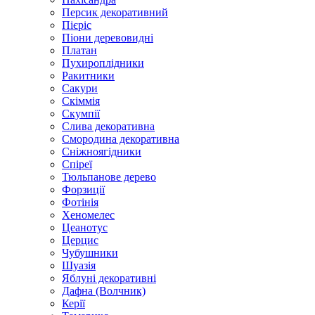
Персик декоративний
Пієріс
Піони деревовидні
Платан
Пухироплідники
Ракитники
Сакури
Скіммія
Скумпії
Слива декоративна
Смородина декоративна
Сніжноягідники
Спіреї
Тюльпанове дерево
Форзиції
Фотінія
Хеномелес
Цеанотус
Церцис
Чубушники
Шуазія
Яблуні декоративні
Дафна (Волчник)
Керії