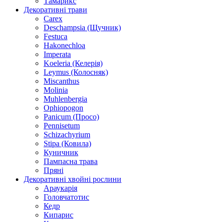
Тамарикс
Декоративні трави
Carex
Deschampsia (Щучник)
Festuca
Hakonechloa
Imperata
Koeleria (Келерія)
Leymus (Колосняк)
Miscanthus
Molinia
Muhlenbergia
Ophiopogon
Panicum (Просо)
Pennisetum
Schizachyrium
Stipa (Ковила)
Куничник
Пампасна трава
Пряні
Декоративні хвойні рослини
Араукарія
Головчатотис
Кедр
Кипарис