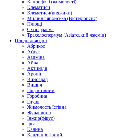
Каприфолі (жимолості)
Клематиси
Клематиси(княжики)
Миління японська (Вістеріопсис)
Плющі
Схізофрагма
Трахелоспермум (Азіатський жасмін)
Плодово-ягідні
Абрикос
Аґрус
Азиміна
Айва
Актинідії
Аронії
Виноград
Вишня
Глід їстівний
Горобина
Груші
Жимолость їстівна
Журавлина
Інжир(фікус)
Ірга
Калина
Каштан їстівний