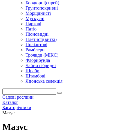
Бордюрні(спрей)
Грунтопокривні
Морщинисті
Мускусні
Паркові
Патіо
Піоновидні
Плетисті(виткі)
Поліантові
Рамблери
Троянди (МІКС)
Флорибунда
Чайно гібридні
Шраби
Штамбові
Японська селекція
Садові рослини
Каталог
Багаторічники
Мазус
Мазус