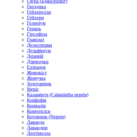
Гаура (Бджолоцвіт)
Гвоздика
Гейхерелли
Гейхери
Геленіум
Герань
Гіпсофіла
Гравілат
Делосперма
Дельфініум
Деревій
Дзвіночки
Ехінацея
Живокіст
Живучка
Золотарник
Іберіс
Каламінта (Calamintha nepeta)
Кніфофія
Конвалія
Кореопсіси
Котовник (Nepeta)
Лаванда
Лавандин
Лептінелла