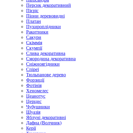
Персик декоративний
Пієріс
Піони деревовидні
Платан
Пухироплідники
Ракитники
Сакури
Скіммія
Скумпії
Слива декоративна
Смородина декоративна
Сніжноягідники
Спіреї
Тюльпанове дерево
Форзиції
Фотінія
Хеномелес
Цеанотус
Церцис
Чубушники
Шуазія
Яблуні декоративні
Дафна (Волчник)
Керії