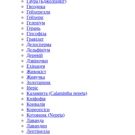
Гаура (Бджолоцвіт)
Гвоздика
Гейхерелли
Гейхери
Геленіум
Герань
Гіпсофіла
Гравілат
Делосперма
Дельфініум
Деревій
Дзвіночки
Ехінацея
Живокіст
Живучка
Золотарник
Іберіс
Каламінта (Calamintha nepeta)
Кніфофія
Конвалія
Кореопсіси
Котовник (Nepeta)
Лаванда
Лавандин
Лептінелла