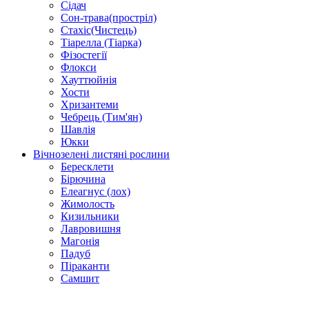
Сідач
Сон-трава(простріл)
Стахіс(Чистець)
Тіарелла (Тіарка)
Фізостегії
Флокси
Хауттюйнія
Хости
Хризантеми
Чебрець (Тим'ян)
Шавлія
Юкки
Вічнозелені листяні рослини
Бересклети
Бірючина
Елеагнус (лох)
Жимолость
Кизильники
Лавровишня
Магонія
Падуб
Піраканти
Самшит