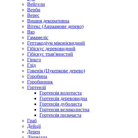
Вейгели
Верби
Верес
Вишня декоративна
Вітекс (Авраамове дерево)
Вяз
Гамамеліс
Гептакодіум міконієвидний
Гібіскус деревовидний
Гібіскус трав'янистий
Гінкго
Глід
Говенія (Цукеркове дерево)
Горобина
Горобинник
Гортензії
Гортензія волотиста
Гортензія деревовидна
Гортензія дуболиста
Гортензія великолистна
Гортензія пильчаста
Граб
Дейції
Дерен
Діервілла