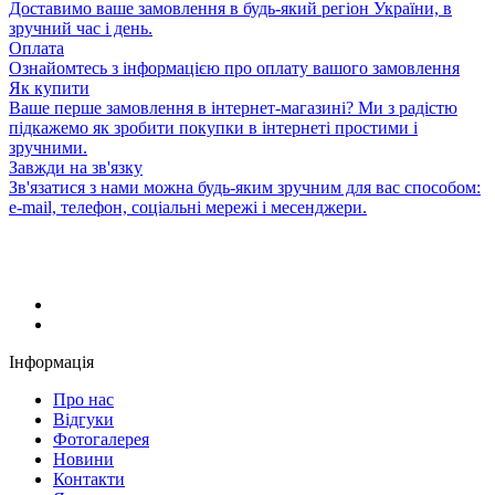
Доставимо ваше замовлення в будь-який регіон України, в
зручний час і день.
Оплата
Ознайомтесь з інформацією про оплату вашого замовлення
Як купити
Ваше перше замовлення в інтернет-магазині? Ми з радістю
підкажемо як зробити покупки в інтернеті простими і
зручними.
Завжди на зв'язку
Зв'язатися з нами можна будь-яким зручним для вас способом:
e-mail, телефон, соціальні мережі і месенджери.
Інформація
Про нас
Відгуки
Фотогалерея
Новини
Контакти