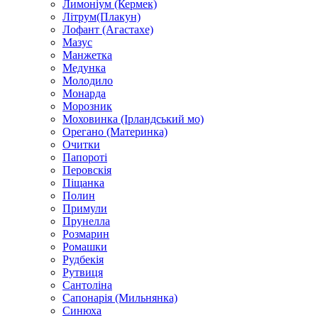
Лимоніум (Кермек)
Літрум(Плакун)
Лофант (Агастахе)
Мазус
Манжетка
Медунка
Молодило
Монарда
Морозник
Моховинка (Ірландський мо)
Орегано (Материнка)
Очитки
Папороті
Перовскія
Піщанка
Полин
Примули
Прунелла
Розмарин
Ромашки
Рудбекія
Рутвиця
Сантоліна
Сапонарія (Мильнянка)
Синюха