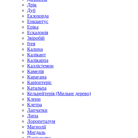
Дрік
Дуб
Екзохорда
Енкіантус
Еріка
Ескалонія
Звіробій
Ітея
Калина
Калікант
Калікарпа
Каллістемон
Камелія
Карагана
Каріоптеріс
Катальпа
Кельрейтерія (Мильне дерево)
Клени
Клетра
Лапчатки
Липа
Лоропеталум
Магнолії
Мигдаль
Пахісандра