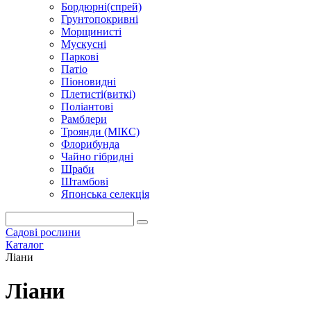
Бордюрні(спрей)
Грунтопокривні
Морщинисті
Мускусні
Паркові
Патіо
Піоновидні
Плетисті(виткі)
Поліантові
Рамблери
Троянди (МІКС)
Флорибунда
Чайно гібридні
Шраби
Штамбові
Японська селекція
Садові рослини
Каталог
Ліани
Ліани