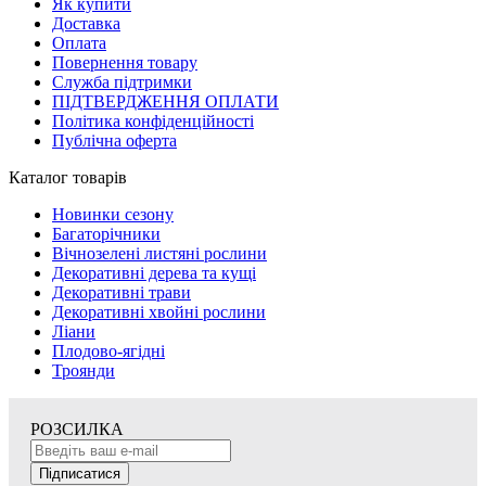
Як купити
Доставка
Оплата
Повернення товару
Служба підтримки
ПІДТВЕРДЖЕННЯ ОПЛАТИ
Політика конфіденційності
Публічна оферта
Каталог товарів
Новинки сезону
Багаторічники
Вічнозелені листяні рослини
Декоративні дерева та кущі
Декоративні трави
Декоративні хвойні рослини
Ліани
Плодово-ягідні
Троянди
РОЗСИЛКА
Підписатися