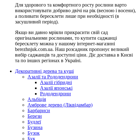
Для здорового та комфортного росту рослини варто
використовувати добриво двічі на рік (весною і восени),
а поливати бересклети лише при необхідності (в
засушливий період).
Якщо ви давно мріяли прикрасити свій сад
оригінальними рослинами, то купити саджанці
бересклету можна у нашому інтернет-магазині
berezhnjuk.com.ua. Наш розсадник пропонує великий
вибір саджанців та доступні ціни. Діє доставка в Києві
та по інших регіонах в Україні.
Декоративні дерева та кущі
Азалії та Рододендрони
Азалії гібридні
Азалії японські
Рододендрони
Альбіція
Амброве дерево (Ліквідамбар)
Барбариси
Берези
Будлеї
Бузина
Бузок
Бук