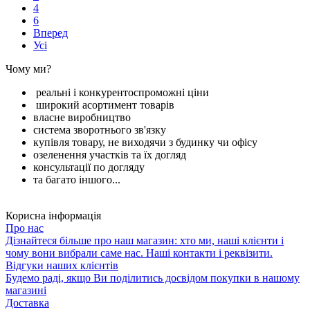
4
6
Вперед
Усі
Чому ми?
реальні і конкурентоспроможні ціни
широкий асортимент товарів
власне виробництво
система зворотнього зв'язку
купівля товару, не виходячи з будинку чи офісу
озеленення участків та їх догляд
консультації по догляду
та багато іншого...
Корисна інформація
Про нас
Дізнайтеся більше про наш магазин: хто ми, наші клієнти і
чому вони вибрали саме нас. Наші контакти і реквізити.
Відгуки наших клієнтів
Будемо раді, якщо Ви поділитись досвідом покупки в нашому
магазині
Доставка