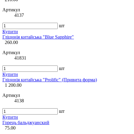
Артикул
4137
шт
Купити
Гліцинія китайська "Blue Sapphire"
260.00
Артикул
41831
шт
Купити
Гліцинія китайська "Prolific" (Привита форма)
1 200.00
Артикул
4138
шт
Купити
Горець бальджуанский
75.00