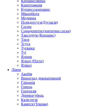
Кипарисовики
Криптомерія
Купрессоципарис
Мікробіота
Модрина
Псевдотсуга(Дугласія)
Сосни
Сциадопитис(зонтична сосна)
Таксодіум (Кипарис)
Тиси
Тсуга
Туєвики
Туї
Ялини
Ялиці (Піхти)
Ялівці
Ліани
Акебія
Виноград декоративний
Гліцинія
Горець
Гортензія
Деревогубець
Калістегія
Кампсіс(Текома)