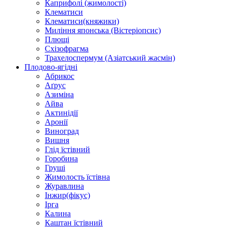
Каприфолі (жимолості)
Клематиси
Клематиси(княжики)
Миління японська (Вістеріопсис)
Плющі
Схізофрагма
Трахелоспермум (Азіатський жасмін)
Плодово-ягідні
Абрикос
Аґрус
Азиміна
Айва
Актинідії
Аронії
Виноград
Вишня
Глід їстівний
Горобина
Груші
Жимолость їстівна
Журавлина
Інжир(фікус)
Ірга
Калина
Каштан їстівний