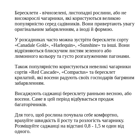
Бересклети - вічнозелені, листопадні рослини, або не
високорослі чагарники, які користуються великою
популярністю серед садівників. Вони привертають увагу
оригінальним забарвленням, а іноді й формою.
У розсадниках часто можна зустріти бересклети сорту
«Canadale Gold», «Harlequin», «Sunshine» та інші. Вони
відрізняються блискучим листям зеленого або
лимонного кольору та густо розгалуженими пагонами.
Також популярністю користуються невеликі чагарники
сортів «Red Cascade», «Compactus» та бересклет
крилатий, які восени радують своїх господарів багряним
забарвленням.
Висаджують саджанці бересклету ранньою весною, або
восени. Саме в цей період відбувається продаж
багаторічників.
Для того, щоб рослина почувала себе комфортно,
врахуйте швидкість її росту та розлогість чагарнику.
Розміщуйте саджанці на відстані 0,8 - 1,5 м один від
одного.