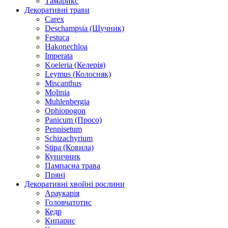
Тамарикс
Декоративні трави
Carex
Deschampsia (Щучник)
Festuca
Hakonechloa
Imperata
Koeleria (Келерія)
Leymus (Колосняк)
Miscanthus
Molinia
Muhlenbergia
Ophiopogon
Panicum (Просо)
Pennisetum
Schizachyrium
Stipa (Ковила)
Куничник
Пампасна трава
Пряні
Декоративні хвойні рослини
Араукарія
Головчатотис
Кедр
Кипарис