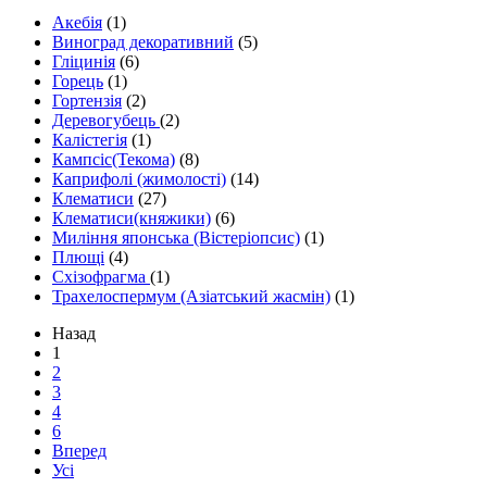
Акебія
(1)
Виноград декоративний
(5)
Гліцинія
(6)
Горець
(1)
Гортензія
(2)
Деревогубець
(2)
Калістегія
(1)
Кампсіс(Текома)
(8)
Каприфолі (жимолості)
(14)
Клематиси
(27)
Клематиси(княжики)
(6)
Миління японська (Вістеріопсис)
(1)
Плющі
(4)
Схізофрагма
(1)
Трахелоспермум (Азіатський жасмін)
(1)
Назад
1
2
3
4
6
Вперед
Усі