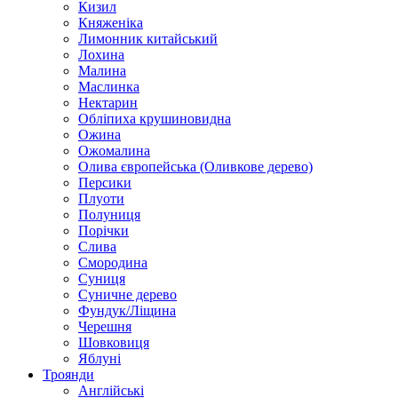
Кизил
Княженіка
Лимонник китайський
Лохина
Малина
Маслинка
Нектарин
Обліпиха крушиновидна
Ожина
Ожомалина
Олива європейська (Оливкове дерево)
Персики
Плуоти
Полуниця
Порічки
Слива
Смородина
Суниця
Суничне дерево
Фундук/Ліщина
Черешня
Шовковиця
Яблуні
Троянди
Англійські