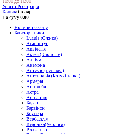
10:00 до 16:00
Увійти
Реєстрація
Кошик
0 товар
На суму
0.00
Новинки сезону
Багаторічники
Luzula (Ожика)
Агапантус
Аквілегія
Актея (Клопогін)
Алліум
Анемона
Антеміс (пупавка)
Антеннарія (Котячі лапка)
Армерія
Астильби
Астра
Астранція
Бадан
Барвінок
Брунера
Вербаскум
Вероніка(Veronica)
Волжанка