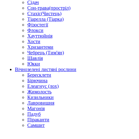
Сідач
Сон-трава(простріл)
Стахіс(Чистець)
Тіарелла (Тіарка)
Фізостегії
Флокси
Хауттюйнія
Хости
Хризантеми
Чебрець (Тим'ян)
Шавлія
Юкки
Вічнозелені листяні рослини
Бересклети
Бірючина
Елеагнус (лох)
Жимолость
Кизильники
Лавровишня
Магонія
Падуб
Піраканти
Самшит