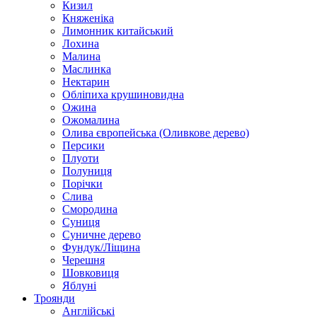
Кизил
Княженіка
Лимонник китайський
Лохина
Малина
Маслинка
Нектарин
Обліпиха крушиновидна
Ожина
Ожомалина
Олива європейська (Оливкове дерево)
Персики
Плуоти
Полуниця
Порічки
Слива
Смородина
Суниця
Суничне дерево
Фундук/Ліщина
Черешня
Шовковиця
Яблуні
Троянди
Англійські