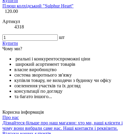
Купити
Плющ колхідський "Sulphur Heart"
120.00
Артикул
4318
шт
Купити
Чому ми?
реальні і конкурентоспроможні ціни
широкий асортимент товарів
власне виробництво
система зворотнього зв'язку
купівля товару, не виходячи з будинку чи офісу
озеленення участків та їх догляд
консультації по догляду
та багато іншого...
Корисна інформація
Про нас
Дізнайтеся більше про наш магазин: хто ми, наші клієнти і
чому вони вибрали саме нас. Наші контакти і реквізити.
Відгуки наших клієнтів