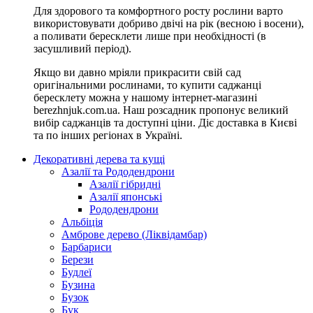
Для здорового та комфортного росту рослини варто
використовувати добриво двічі на рік (весною і восени),
а поливати бересклети лише при необхідності (в
засушливий період).
Якщо ви давно мріяли прикрасити свій сад
оригінальними рослинами, то купити саджанці
бересклету можна у нашому інтернет-магазині
berezhnjuk.com.ua. Наш розсадник пропонує великий
вибір саджанців та доступні ціни. Діє доставка в Києві
та по інших регіонах в Україні.
Декоративні дерева та кущі
Азалії та Рододендрони
Азалії гібридні
Азалії японські
Рододендрони
Альбіція
Амброве дерево (Ліквідамбар)
Барбариси
Берези
Будлеї
Бузина
Бузок
Бук