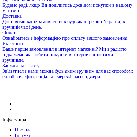
Будемо раді, якщо Ви поділитись досвідом покупки в нашому
магазині
Доставка
Доставимо ваше замовлення в будь-який регіон України, в
зручний час і день.
Оплата
Ознайомтесь з інформацією про оплату вашого замовлення
Як купити
Ваше перше замовлення в інтернет-магазині? Ми з радістю
підкажемо як зробити покупки в інтернеті простими і
зручними.
Завжди на зв'язку
Зв'язатися з нами можна будь-яким зручним для вас способом:
e-mail, телефон, соціальні мережі і месенджери.
Інформація
Про нас
Відгуки