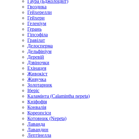
Гаура (Бджолоцвіт)
Гвоздика
Гейхерелли
Гейхери
Геленіум
Герань
Гіпсофіла
Гравілат
Делосперма
Дельфініум
Деревій
Дзвіночки
Ехінацея
Живокіст
Живучка
Золотарник
Іберіс
Каламінта (Calamintha nepeta)
Кніфофія
Конвалія
Кореопсіси
Котовник (Nepeta)
Лаванда
Лавандин
Лептінелла