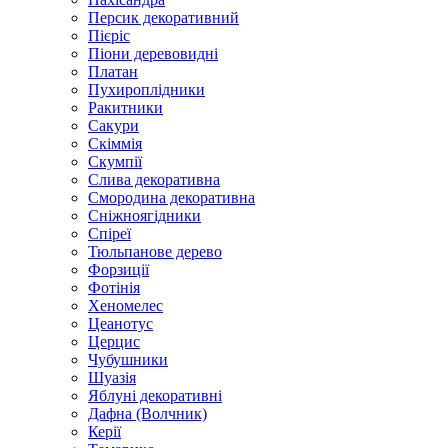
Персик декоративний
Пієріс
Піони деревовидні
Платан
Пухироплідники
Ракитники
Сакури
Скіммія
Скумпії
Слива декоративна
Смородина декоративна
Сніжноягідники
Спіреї
Тюльпанове дерево
Форзиції
Фотінія
Хеномелес
Цеанотус
Церцис
Чубушники
Шуазія
Яблуні декоративні
Дафна (Волчник)
Керії