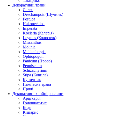
Тамарикс
Декоративні трави
Carex
Deschampsia (Щучник)
Festuca
Hakonechloa
Imperata
Koeleria (Келерія)
Leymus (Колосняк)
Miscanthus
Molinia
Muhlenbergia
Ophiopogon
Panicum (Просо)
Pennisetum
Schizachyrium
Stipa (Ковила)
Куничник
Пампасна трава
Пряні
Декоративні хвойні рослини
Араукарія
Головчатотис
Кедр
Кипарис