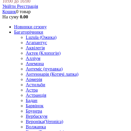
10:00 до 16:00
Увійти
Реєстрація
Кошик
0 товар
На суму
0.00
Новинки сезону
Багаторічники
Luzula (Ожика)
Агапантус
Аквілегія
Актея (Клопогін)
Алліум
Анемона
Антеміс (пупавка)
Антеннарія (Котячі лапка)
Армерія
Астильби
Астра
Астранція
Бадан
Барвінок
Брунера
Вербаскум
Вероніка(Veronica)
Волжанка