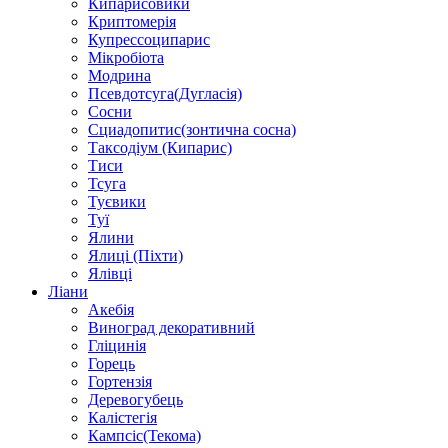
Кипарисовики
Криптомерія
Купрессоципарис
Мікробіота
Модрина
Псевдотсуга(Дугласія)
Сосни
Сциадопитис(зонтична сосна)
Таксодіум (Кипарис)
Тиси
Тсуга
Туєвики
Туї
Ялини
Ялиці (Піхти)
Ялівці
Ліани
Акебія
Виноград декоративний
Гліцинія
Горець
Гортензія
Деревогубець
Калістегія
Кампсіс(Текома)