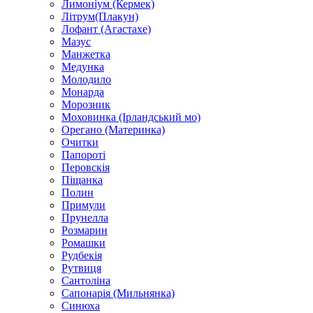
Лимоніум (Кермек)
Літрум(Плакун)
Лофант (Агастахе)
Мазус
Манжетка
Медунка
Молодило
Монарда
Морозник
Моховинка (Ірландський мо)
Орегано (Материнка)
Очитки
Папороті
Перовскія
Піщанка
Полин
Примули
Прунелла
Розмарин
Ромашки
Рудбекія
Рутвиця
Сантоліна
Сапонарія (Мильнянка)
Синюха