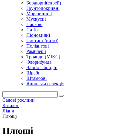
Бордюрні(спрей)
Грунтопокривні
Морщинисті
Мускусні
Паркові
Патіо
Піоновидні
Плетисті(виткі)
Поліантові
Рамблери
Троянди (МІКС)
Флорибунда
Чайно гібридні
Шраби
Штамбові
Японська селекція
Садові рослини
Каталог
Ліани
Плющі
Плющі