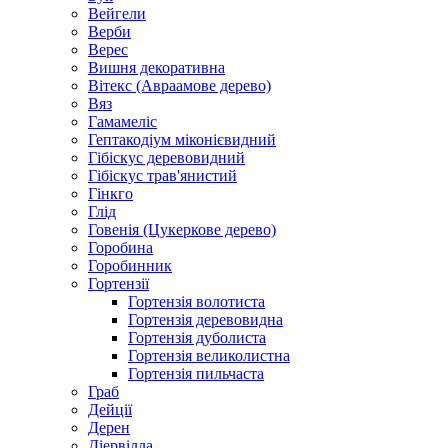
Вейгели
Верби
Верес
Вишня декоративна
Вітекс (Авраамове дерево)
Вяз
Гамамеліс
Гептакодіум міконієвидний
Гібіскус деревовидний
Гібіскус трав'янистий
Гінкго
Глід
Говенія (Цукеркове дерево)
Горобина
Горобинник
Гортензії
Гортензія волотиста
Гортензія деревовидна
Гортензія дуболиста
Гортензія великолистна
Гортензія пильчаста
Граб
Дейції
Дерен
Діервілла