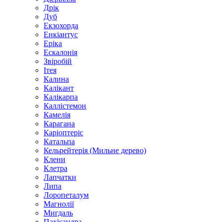
Дрік
Дуб
Екзохорда
Енкіантус
Еріка
Ескалонія
Звіробій
Ітея
Калина
Калікант
Калікарпа
Каллістемон
Камелія
Карагана
Каріоптеріс
Катальпа
Кельрейтерія (Мильне дерево)
Клени
Клетра
Лапчатки
Липа
Лоропеталум
Магнолії
Мигдаль
Пахісандра