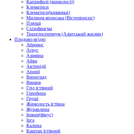
Каприфолі (жимолості)
Клематиси
Клематиси(княжики)
Миління японська (Вістеріопсис)
Плющі
Схізофрагма
Трахелоспермум (Азіатський жасмін)
Плодово-ягідні
Абрикос
Аґрус
Азиміна
Айва
Актинідії
Аронії
Виноград
Вишня
Глід їстівний
Горобина
Груші
Жимолость їстівна
Журавлина
Інжир(фікус)
Ірга
Калина
Каштан їстівний