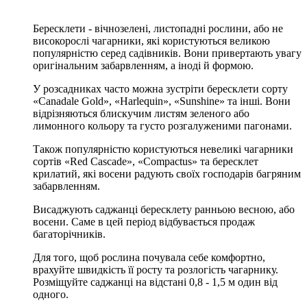
Бересклети - вічнозелені, листопадні рослини, або не
високорослі чагарники, які користуються великою
популярністю серед садівників. Вони привертають увагу
оригінальним забарвленням, а іноді й формою.
У розсадниках часто можна зустріти бересклети сорту
«Canadale Gold», «Harlequin», «Sunshine» та інші. Вони
відрізняються блискучим листям зеленого або
лимонного кольору та густо розгалуженими пагонами.
Також популярністю користуються невеликі чагарники
сортів «Red Cascade», «Compactus» та бересклет
крилатий, які восени радують своїх господарів багряним
забарвленням.
Висаджують саджанці бересклету ранньою весною, або
восени. Саме в цей період відбувається продаж
багаторічників.
Для того, щоб рослина почувала себе комфортно,
врахуйте швидкість її росту та розлогість чагарнику.
Розміщуйте саджанці на відстані 0,8 - 1,5 м один від
одного.