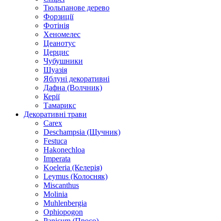
Тюльпанове дерево
Форзиції
Фотінія
Хеномелес
Цеанотус
Церцис
Чубушники
Шуазія
Яблуні декоративні
Дафна (Волчник)
Керії
Тамарикс
Декоративні трави
Carex
Deschampsia (Щучник)
Festuca
Hakonechloa
Imperata
Koeleria (Келерія)
Leymus (Колосняк)
Miscanthus
Molinia
Muhlenbergia
Ophiopogon
Panicum (Просо)