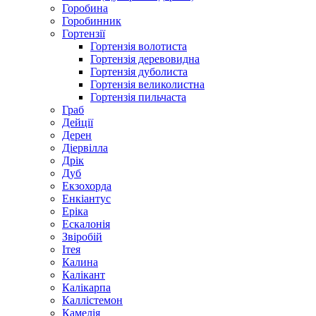
Горобина
Горобинник
Гортензії
Гортензія волотиста
Гортензія деревовидна
Гортензія дуболиста
Гортензія великолистна
Гортензія пильчаста
Граб
Дейції
Дерен
Діервілла
Дрік
Дуб
Екзохорда
Енкіантус
Еріка
Ескалонія
Звіробій
Ітея
Калина
Калікант
Калікарпа
Каллістемон
Камелія