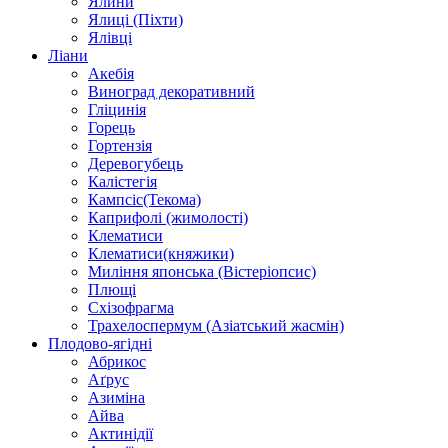
Ялини
Ялиці (Піхти)
Ялівці
Ліани
Акебія
Виноград декоративний
Гліцинія
Горець
Гортензія
Деревогубець
Калістегія
Кампсіс(Текома)
Каприфолі (жимолості)
Клематиси
Клематиси(княжики)
Миління японська (Вістеріопсис)
Плющі
Схізофрагма
Трахелоспермум (Азіатський жасмін)
Плодово-ягідні
Абрикос
Аґрус
Азиміна
Айва
Актинідії