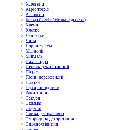
Карагана
Каріоптеріс
Катальпа
Кельрейтерія (Мильне дерево)
Клени
Клетра
Лапчатки
Липа
Лоропеталум
Магнолії
Мигдаль
Пахісандра
Персик декоративний
Пієріс
Піони деревовидні
Платан
Пухироплідники
Ракитники
Сакури
Скіммія
Скумпії
Слива декоративна
Смородина декоративна
Сніжноягідники
Спіреї