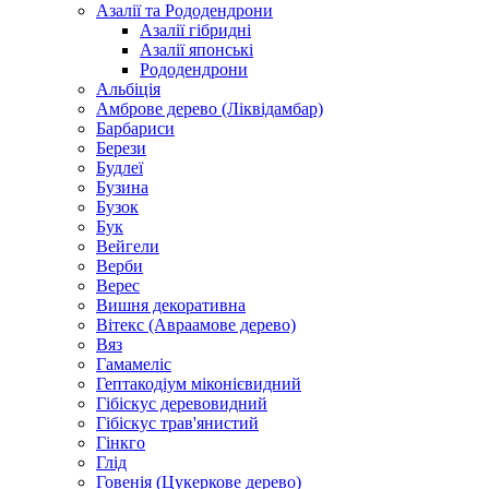
Азалії та Рододендрони
Азалії гібридні
Азалії японські
Рододендрони
Альбіція
Амброве дерево (Ліквідамбар)
Барбариси
Берези
Будлеї
Бузина
Бузок
Бук
Вейгели
Верби
Верес
Вишня декоративна
Вітекс (Авраамове дерево)
Вяз
Гамамеліс
Гептакодіум міконієвидний
Гібіскус деревовидний
Гібіскус трав'янистий
Гінкго
Глід
Говенія (Цукеркове дерево)