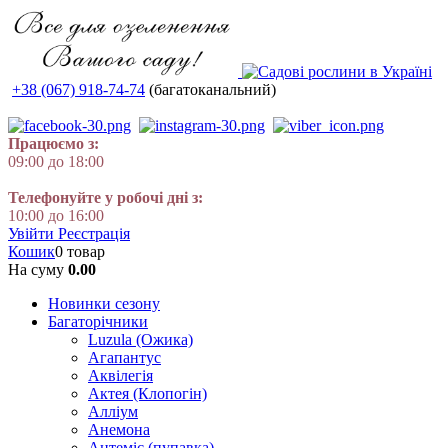
+38 (067) 918-74-74
(багатоканальний)
Працюємо з:
09:00 до 18:00
Телефонуйте у робочі дні з:
10:00 до 16:00
Увійти
Реєстрація
Кошик
0 товар
На суму
0.00
Новинки сезону
Багаторічники
Luzula (Ожика)
Агапантус
Аквілегія
Актея (Клопогін)
Алліум
Анемона
Антеміс (пупавка)