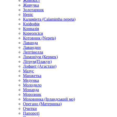
Живокіст
Живучка
Золотарник
Іберіс
Каламінта (Calamintha nepeta)
Кніфофія
Конвалія
Кореопсіси
Котовник (Nepeta)
Лаванда
Лавандин
Лептінелла
Лимоніум (Кермек)
Літрум(Плакун)
Лофант (Агастахе)
Мазус
Манжетка
Медунка
Молодило
Монарда
Морозник
Моховинка (Ірландський мо)
Орегано (Материнка)
Очитки
Папороті