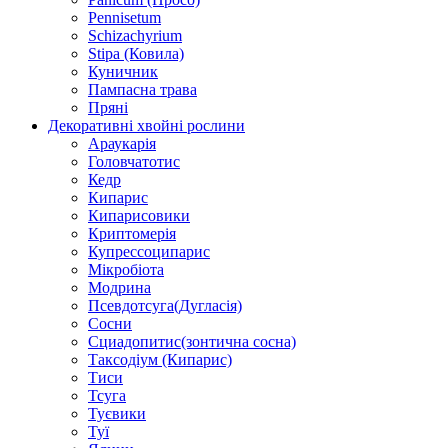
Pennisetum
Schizachyrium
Stipa (Ковила)
Куничник
Пампасна трава
Пряні
Декоративні хвойні рослини
Араукарія
Головчатотис
Кедр
Кипарис
Кипарисовики
Криптомерія
Купрессоципарис
Мікробіота
Модрина
Псевдотсуга(Дугласія)
Сосни
Сциадопитис(зонтична сосна)
Таксодіум (Кипарис)
Тиси
Тсуга
Туєвики
Туї