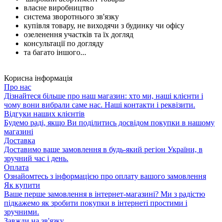
власне виробництво
система зворотнього зв'язку
купівля товару, не виходячи з будинку чи офісу
озеленення участків та їх догляд
консультації по догляду
та багато іншого...
Корисна інформація
Про нас
Дізнайтеся більше про наш магазин: хто ми, наші клієнти і
чому вони вибрали саме нас. Наші контакти і реквізити.
Відгуки наших клієнтів
Будемо раді, якщо Ви поділитись досвідом покупки в нашому
магазині
Доставка
Доставимо ваше замовлення в будь-який регіон України, в
зручний час і день.
Оплата
Ознайомтесь з інформацією про оплату вашого замовлення
Як купити
Ваше перше замовлення в інтернет-магазині? Ми з радістю
підкажемо як зробити покупки в інтернеті простими і
зручними.
Завжди на зв'язку