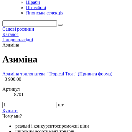
Шраби
Штамбові
Японська селекція
Садові рослини
Каталог
Плодово-ягідні
Азиміна
Азиміна
Азиміна трилопатева "Tropical Treat" (Привита форма)
3 900.00
Артикул
8701
шт
Купити
Чому ми?
реальні і конкурентоспроможні ціни
широкий асортимент товарів