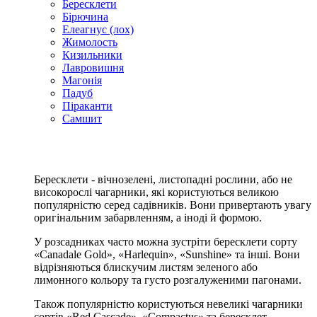
Бересклети
Бірючина
Елеагнус (лох)
Жимолость
Кизильники
Лавровишня
Магонія
Падуб
Піраканти
Самшит
Бересклети - вічнозелені, листопадні рослини, або не
високорослі чагарники, які користуються великою
популярністю серед садівників. Вони привертають увагу
оригінальним забарвленням, а іноді й формою.
У розсадниках часто можна зустріти бересклети сорту
«Canadale Gold», «Harlequin», «Sunshine» та інші. Вони
відрізняються блискучим листям зеленого або
лимонного кольору та густо розгалуженими пагонами.
Також популярністю користуються невеликі чагарники
сортів «Red Cascade», «Compactus» та бересклет