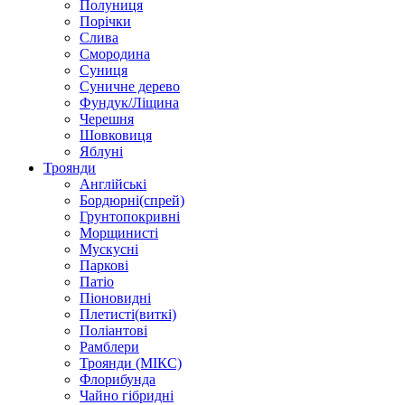
Полуниця
Порічки
Слива
Смородина
Суниця
Суничне дерево
Фундук/Ліщина
Черешня
Шовковиця
Яблуні
Троянди
Англійські
Бордюрні(спрей)
Грунтопокривні
Морщинисті
Мускусні
Паркові
Патіо
Піоновидні
Плетисті(виткі)
Поліантові
Рамблери
Троянди (МІКС)
Флорибунда
Чайно гібридні