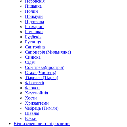
Перовскія
Піщанка
Полин
Примули
Прунелла
Розмарин
Ромашки
Рудбекія
Рутвиця
Сантоліна
Сапонарія (Мильнянка)
Синюха
Сідач
Сон-трава(простріл)
Стахіс(Чистець)
Тіарелла (Тіарка)
Фізостегії
Флокси
Хауттюйнія
Хости
Хризантеми
Чебрець (Тим'ян)
Шавлія
Юкки
Вічнозелені листяні рослини