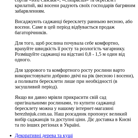
крилатий, які восени радують своїх господарів багряним
забарвленням.
Висаджують саджанці бересклету ранньою весною, або
восени. Саме в цей період відбувається продаж
багаторічників.
Для того, щоб рослина почувала себе комфортно,
врахуйте швидкість її росту та розлогість чагарнику.
Розміщуйте саджанці на відстані 0,8 - 1,5 м один від
одного.
Для здорового та комфортного росту рослини варто
використовувати добриво двічі на рік (весною і восени),
а поливати бересклети лише при необхідності (в
засушливий період).
Якщо ви давно мріяли прикрасити свій сад
оригінальними рослинами, то купити саджанці
бересклету можна у нашому інтернет-магазині
berezhnjuk.com.ua. Наш розсадник пропонує великий
вибір саджанців та доступні ціни. Діє доставка в Києві
та по інших регіонах в Україні.
Декоративні дерева та кущі