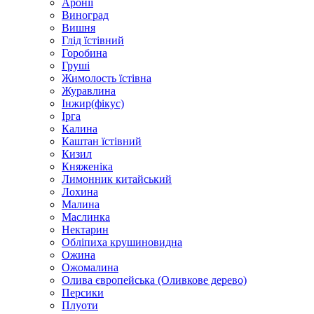
Аронії
Виноград
Вишня
Глід їстівний
Горобина
Груші
Жимолость їстівна
Журавлина
Інжир(фікус)
Ірга
Калина
Каштан їстівний
Кизил
Княженіка
Лимонник китайський
Лохина
Малина
Маслинка
Нектарин
Обліпиха крушиновидна
Ожина
Ожомалина
Олива європейська (Оливкове дерево)
Персики
Плуоти