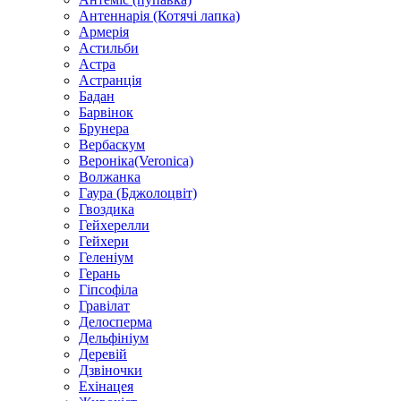
Антеннарія (Котячі лапка)
Армерія
Астильби
Астра
Астранція
Бадан
Барвінок
Брунера
Вербаскум
Вероніка(Veronica)
Волжанка
Гаура (Бджолоцвіт)
Гвоздика
Гейхерелли
Гейхери
Геленіум
Герань
Гіпсофіла
Гравілат
Делосперма
Дельфініум
Деревій
Дзвіночки
Ехінацея