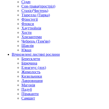
Сідач
Сон-трава(простріл)
Стахіс(Чистець)
Тіарелла (Тіарка)
Фізостегії
Флокси
Хауттюйнія
Хости
Хризантеми
Чебрець (Тим'ян)
Шавлія
Юкки
Вічнозелені листяні рослини
Бересклети
Бірючина
Елеагнус (лох)
Жимолость
Кизильники
Лавровишня
Магонія
Падуб
Піраканти
Самшит