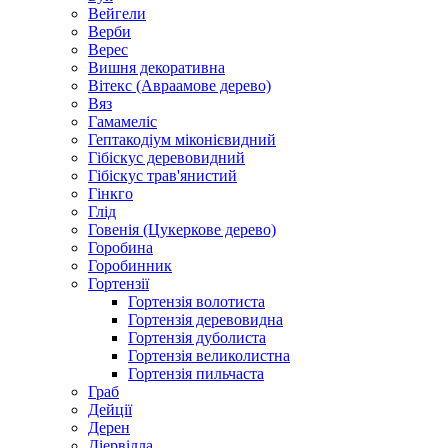
Вейгели
Верби
Верес
Вишня декоративна
Вітекс (Авраамове дерево)
Вяз
Гамамеліс
Гептакодіум міконієвидний
Гібіскус деревовидний
Гібіскус трав'янистий
Гінкго
Глід
Говенія (Цукеркове дерево)
Горобина
Горобинник
Гортензії
Гортензія волотиста
Гортензія деревовидна
Гортензія дуболиста
Гортензія великолистна
Гортензія пильчаста
Граб
Дейції
Дерен
Діервілла