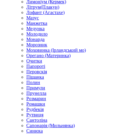
Лимоніум (Кермек)
Літрум(Плакун)
Лофант (Агастахе)
Мазус
Манжетка
Медунка
Молодило
Монарда
Морозник
Моховинка (Ірландський мо)
Орегано (Материнка)
Очитки
Папороті
Перовскія
Піщанка
Полин
Примули
Прунелла
Розмарин
Ромашки
Рудбекія
Рутвиця
Сантоліна
Сапонарія (Мильнянка)
Синюха