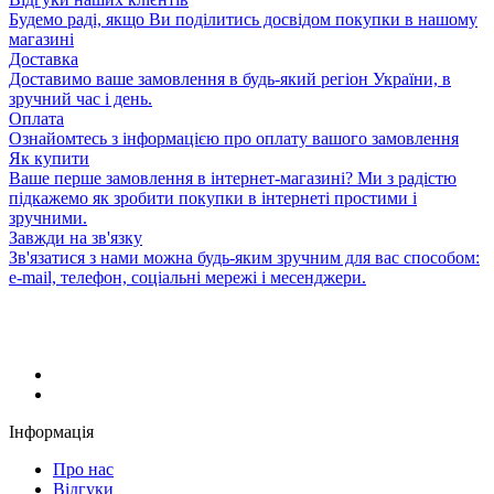
Будемо раді, якщо Ви поділитись досвідом покупки в нашому
магазині
Доставка
Доставимо ваше замовлення в будь-який регіон України, в
зручний час і день.
Оплата
Ознайомтесь з інформацією про оплату вашого замовлення
Як купити
Ваше перше замовлення в інтернет-магазині? Ми з радістю
підкажемо як зробити покупки в інтернеті простими і
зручними.
Завжди на зв'язку
Зв'язатися з нами можна будь-яким зручним для вас способом:
e-mail, телефон, соціальні мережі і месенджери.
Інформація
Про нас
Відгуки