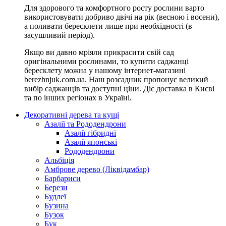
Для здорового та комфортного росту рослини варто
використовувати добриво двічі на рік (весною і восени),
а поливати бересклети лише при необхідності (в
засушливий період).
Якщо ви давно мріяли прикрасити свій сад
оригінальними рослинами, то купити саджанці
бересклету можна у нашому інтернет-магазині
berezhnjuk.com.ua. Наш розсадник пропонує великий
вибір саджанців та доступні ціни. Діє доставка в Києві
та по інших регіонах в Україні.
Декоративні дерева та кущі
Азалії та Рододендрони
Азалії гібридні
Азалії японські
Рододендрони
Альбіція
Амброве дерево (Ліквідамбар)
Барбариси
Берези
Будлеї
Бузина
Бузок
Бук