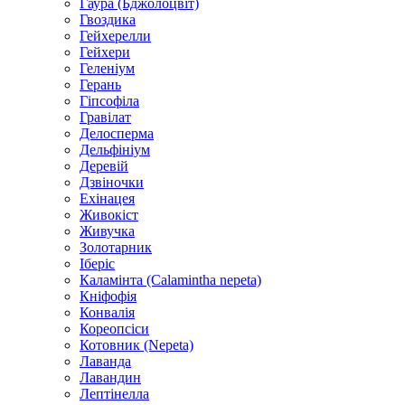
Гаура (Бджолоцвіт)
Гвоздика
Гейхерелли
Гейхери
Геленіум
Герань
Гіпсофіла
Гравілат
Делосперма
Дельфініум
Деревій
Дзвіночки
Ехінацея
Живокіст
Живучка
Золотарник
Іберіс
Каламінта (Calamintha nepeta)
Кніфофія
Конвалія
Кореопсіси
Котовник (Nepeta)
Лаванда
Лавандин
Лептінелла