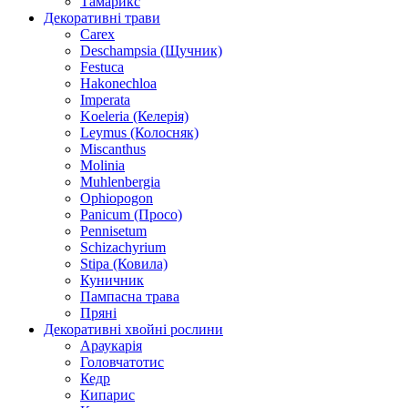
Тамарикс
Декоративні трави
Carex
Deschampsia (Щучник)
Festuca
Hakonechloa
Imperata
Koeleria (Келерія)
Leymus (Колосняк)
Miscanthus
Molinia
Muhlenbergia
Ophiopogon
Panicum (Просо)
Pennisetum
Schizachyrium
Stipa (Ковила)
Куничник
Пампасна трава
Пряні
Декоративні хвойні рослини
Араукарія
Головчатотис
Кедр
Кипарис