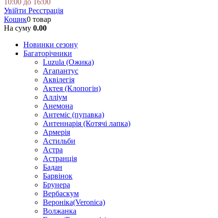
10:00 до 16:00
Увійти
Реєстрація
Кошик
0 товар
На суму
0.00
Новинки сезону
Багаторічники
Luzula (Ожика)
Агапантус
Аквілегія
Актея (Клопогін)
Алліум
Анемона
Антеміс (пупавка)
Антеннарія (Котячі лапка)
Армерія
Астильби
Астра
Астранція
Бадан
Барвінок
Брунера
Вербаскум
Вероніка(Veronica)
Волжанка