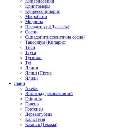
Кипарисовики
Криптомерія
Купрессоципарис
Мікробіота
Модрина
Псевдотсуга(Дугласія)
Сосни
Сциадопитис(зонтична сосна)
Таксодіум (Кипарис)
Тиси
Тсуга
Туєвики
Туї
Ялини
Ялиці (Піхти)
Ялівці
Ліани
Акебія
Виноград декоративний
Гліцинія
Горець
Гортензія
Деревогубець
Калістегія
Кампсіс(Текома)