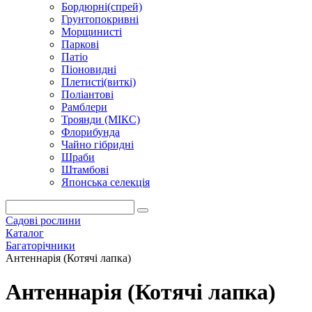
Бордюрні(спрей)
Грунтопокривні
Морщинисті
Паркові
Патіо
Піоновидні
Плетисті(виткі)
Поліантові
Рамблери
Троянди (МІКС)
Флорибунда
Чайно гібридні
Шраби
Штамбові
Японська селекція
Садові рослини
Каталог
Багаторічники
Антеннарія (Котячі лапка)
Антеннарія (Котячі лапка)