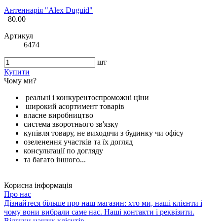
Антеннарія "Alex Duguid"
80.00
Артикул
6474
шт
Купити
Чому ми?
реальні і конкурентоспроможні ціни
широкий асортимент товарів
власне виробництво
система зворотнього зв'язку
купівля товару, не виходячи з будинку чи офісу
озеленення участків та їх догляд
консультації по догляду
та багато іншого...
Корисна інформація
Про нас
Дізнайтеся більше про наш магазин: хто ми, наші клієнти і
чому вони вибрали саме нас. Наші контакти і реквізити.
Відгуки наших клієнтів