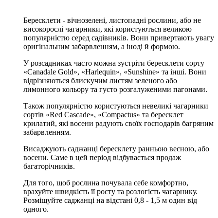
Бересклети - вічнозелені, листопадні рослини, або не
високорослі чагарники, які користуються великою
популярністю серед садівників. Вони привертають увагу
оригінальним забарвленням, а іноді й формою.
У розсадниках часто можна зустріти бересклети сорту
«Canadale Gold», «Harlequin», «Sunshine» та інші. Вони
відрізняються блискучим листям зеленого або
лимонного кольору та густо розгалуженими пагонами.
Також популярністю користуються невеликі чагарники
сортів «Red Cascade», «Compactus» та бересклет
крилатий, які восени радують своїх господарів багряним
забарвленням.
Висаджують саджанці бересклету ранньою весною, або
восени. Саме в цей період відбувається продаж
багаторічників.
Для того, щоб рослина почувала себе комфортно,
врахуйте швидкість її росту та розлогість чагарнику.
Розміщуйте саджанці на відстані 0,8 - 1,5 м один від
одного.