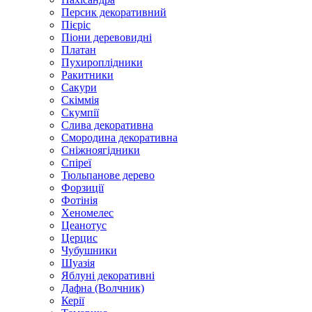
Персик декоративний
Пієріс
Піони деревовидні
Платан
Пухироплідники
Ракитники
Сакури
Скіммія
Скумпії
Слива декоративна
Смородина декоративна
Сніжноягідники
Спіреї
Тюльпанове дерево
Форзиції
Фотінія
Хеномелес
Цеанотус
Церцис
Чубушники
Шуазія
Яблуні декоративні
Дафна (Волчник)
Керії