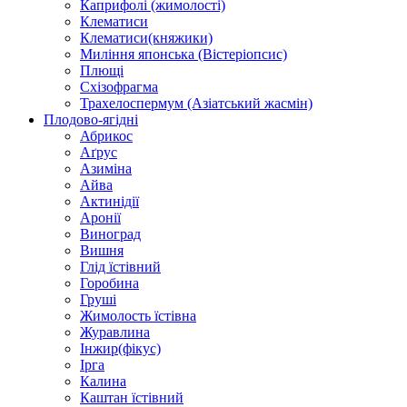
Каприфолі (жимолості)
Клематиси
Клематиси(княжики)
Миління японська (Вістеріопсис)
Плющі
Схізофрагма
Трахелоспермум (Азіатський жасмін)
Плодово-ягідні
Абрикос
Аґрус
Азиміна
Айва
Актинідії
Аронії
Виноград
Вишня
Глід їстівний
Горобина
Груші
Жимолость їстівна
Журавлина
Інжир(фікус)
Ірга
Калина
Каштан їстівний