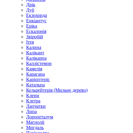
Дрік
Дуб
Екзохорда
Енкіантус
Еріка
Ескалонія
Звіробій
Ітея
Калина
Калікант
Калікарпа
Каллістемон
Камелія
Карагана
Каріоптеріс
Катальпа
Кельрейтерія (Мильне дерево)
Клени
Клетра
Лапчатки
Липа
Лоропеталум
Магнолії
Мигдаль
Пахісандра