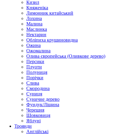
Кизил
Княженіка
Лимонник китайський
Лохина
Малина
Маслинка
Нектарин
Обліпиха крушиновидна
Ожина
Ожомалина
Олива європейська (Оливкове дерево)
Персики
Плуоти
Полуниця
Порічки
Слива
Смородина
Суниця
Суничне дерево
Фундук/Ліщина
Черешня
Шовковиця
Яблуні
Троянди
Англійські