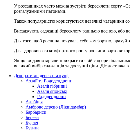
У розсадниках часто можна зустріти бересклети сорту «Ca
розгалуженими пагонами.
Також популярністю користуються невеликі чагарники сор
Висаджують саджанці бересклету ранньою весною, або вос
Для того, щоб рослина почувала себе комфортно, врахуйте ш
Для здорового та комфортного росту рослини варто викори
Якщо ви давно мріяли прикрасити свій сад оригінальними
великий вибір саджанців та доступні ціни. Діє доставка в
Декоративні дерева та кущі
Азалії та Рододендрони
Азалії гібридні
Азалії японські
Рододендрони
Альбіція
Амброве дерево (Ліквідамбар)
Барбариси
Берези
Будлеї
Бузина