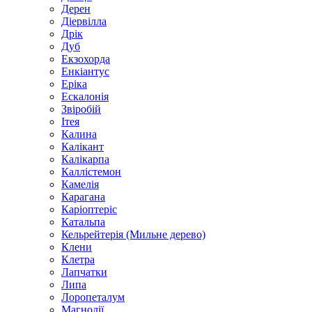
Дерен
Діервілла
Дрік
Дуб
Екзохорда
Енкіантус
Еріка
Ескалонія
Звіробій
Ітея
Калина
Калікант
Калікарпа
Каллістемон
Камелія
Карагана
Каріоптеріс
Катальпа
Кельрейтерія (Мильне дерево)
Клени
Клетра
Лапчатки
Липа
Лоропеталум
Магнолії