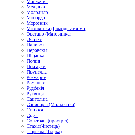
Манжетка
Медунка
Молодило
Монарда
Морозник
Моховинка (Ірландський мо)
Орегано (Материнка)
Очитки
Папороті
Перовскія
Піщанка
Полин
Примули
Прунелла
Розмарин
Ромашки
Рудбекія
Рутвиця
Сантоліна
Сапонарія (Мильнянка)
Синюха
Сідач
Сон-трава(простріл)
Стахіс(Чистець)
Тіарелла (Тіарка)