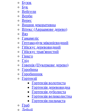
Бузок
Бук
Вейгели
Верби
Верес
Вишня декоративна
Вітекс (Авраамове дерево)
Вяз
Гамамеліс
Гептакодіум міконієвидний
Гібіскус деревовидний
Гібіскус трав'янистий
Гінкго
Глід
Говенія (Цукеркове дерево)
Горобина
Горобинник
Гортензії
Гортензія волотиста
Гортензія деревовидна
Гортензія дуболиста
Гортензія великолистна
Гортензія пильчаста
Граб
Дейції