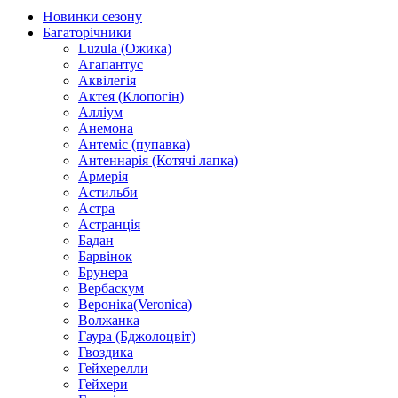
Новинки сезону
Багаторічники
Luzula (Ожика)
Агапантус
Аквілегія
Актея (Клопогін)
Алліум
Анемона
Антеміс (пупавка)
Антеннарія (Котячі лапка)
Армерія
Астильби
Астра
Астранція
Бадан
Барвінок
Брунера
Вербаскум
Вероніка(Veronica)
Волжанка
Гаура (Бджолоцвіт)
Гвоздика
Гейхерелли
Гейхери