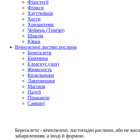
Фізостегії
Флокси
Хауттюйнія
Хости
Хризантеми
Чебрець (Тим'ян)
Шавлія
Юкки
Вічнозелені листяні рослини
Бересклети
Бірючина
Елеагнус (лох)
Жимолость
Кизильники
Лавровишня
Магонія
Падуб
Піраканти
Самшит
Бересклети - вічнозелені, листопадні рослини, або не ви
забарвленням, а іноді й формою.