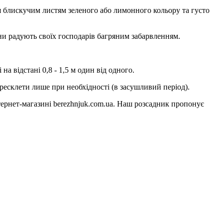
ся блискучим листям зеленого або лимонного кольору та густо
ени радують своїх господарів багряним забарвленням.
на відстані 0,8 - 1,5 м один від одного.
ересклети лише при необхідності (в засушливий період).
ернет-магазині berezhnjuk.com.ua. Наш розсадник пропонує