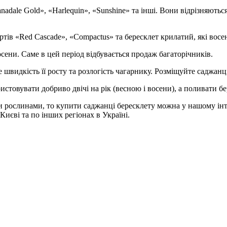
nadale Gold», «Harlequin», «Sunshine» та інші. Вони відрізняють
тів «Red Cascade», «Compactus» та бересклет крилатий, які вос
ени. Саме в цей період відбувається продаж багаторічників.
видкість її росту та розлогість чагарнику. Розміщуйте саджанці 
стовувати добриво двічі на рік (весною і восени), а поливати б
 рослинами, то купити саджанці бересклету можна у нашому інт
 Києві та по інших регіонах в Україні.