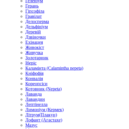
Геленіум
Герань
Гіпсофіла
Гравілат
Делосперма
Дельфініум
Деревій
Дзвіночки
Ехінацея
Живокіст
Живучка
Золотарник
Іберіс
Каламінта (Calamintha nepeta)
Кніфофія
Конвалія
Кореопсіси
Котовник (Nepeta)
Лаванда
Лавандин
Лептінелла
Лимоніум (Кермек)
Літрум(Плакун)
Лофант (Агастахе)
Мазус