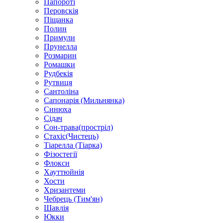
Папороті
Перовскія
Піщанка
Полин
Примули
Прунелла
Розмарин
Ромашки
Рудбекія
Рутвиця
Сантоліна
Сапонарія (Мильнянка)
Синюха
Сідач
Сон-трава(простріл)
Стахіс(Чистець)
Тіарелла (Тіарка)
Фізостегії
Флокси
Хауттюйнія
Хости
Хризантеми
Чебрець (Тим'ян)
Шавлія
Юкки