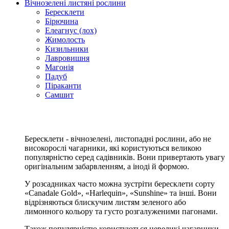
Вічнозелені листяні рослини
Бересклети
Бірючина
Елеагнус (лох)
Жимолость
Кизильники
Лавровишня
Магонія
Падуб
Піраканти
Самшит
Бересклети - вічнозелені, листопадні рослини, або не
високорослі чагарники, які користуються великою
популярністю серед садівників. Вони привертають увагу
оригінальним забарвленням, а іноді й формою.
У розсадниках часто можна зустріти бересклети сорту
«Canadale Gold», «Harlequin», «Sunshine» та інші. Вони
відрізняються блискучим листям зеленого або
лимонного кольору та густо розгалуженими пагонами.
Також популярністю користуються невеликі чагарники