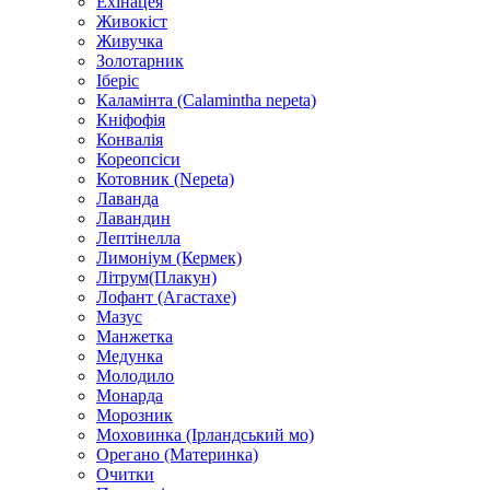
Ехінацея
Живокіст
Живучка
Золотарник
Іберіс
Каламінта (Calamintha nepeta)
Кніфофія
Конвалія
Кореопсіси
Котовник (Nepeta)
Лаванда
Лавандин
Лептінелла
Лимоніум (Кермек)
Літрум(Плакун)
Лофант (Агастахе)
Мазус
Манжетка
Медунка
Молодило
Монарда
Морозник
Моховинка (Ірландський мо)
Орегано (Материнка)
Очитки