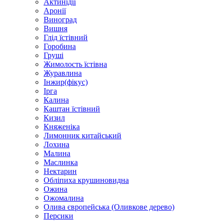
Актинідії
Аронії
Виноград
Вишня
Глід їстівний
Горобина
Груші
Жимолость їстівна
Журавлина
Інжир(фікус)
Ірга
Калина
Каштан їстівний
Кизил
Княженіка
Лимонник китайський
Лохина
Малина
Маслинка
Нектарин
Обліпиха крушиновидна
Ожина
Ожомалина
Олива європейська (Оливкове дерево)
Персики