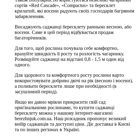
сортів «Red Cascade», «Compactus» та бересклет
крилатий, які восени радують своїх господарів багряним
забарвленням.
Висаджують саджанці бересклету ранньою весною, або
восени. Саме в цей період відбувається продаж
багаторічників.
Для того, щоб рослина почувала себе комфортно,
врахуйте швидкість її росту та розлогість чагарнику.
Розміщуйте саджанці на відстані 0,8 - 1,5 м один від
одного.
Для здорового та комфортного росту рослини варто
використовувати добриво двічі на рік (весною і восени),
а поливати бересклети лише при необхідності (в
засушливий період).
Якщо ви давно мріяли прикрасити свій сад
оригінальними рослинами, то купити саджанці
бересклету можна у нашому інтернет-магазині
berezhnjuk.com.ua. Наш розсадник пропонує великий
вибір саджанців та доступні ціни. Діє доставка в Києві
та по інших регіонах в Україні.