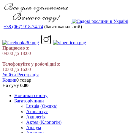
+38 (067) 918-74-74
(багатоканальний)
Працюємо з:
09:00 до 18:00
Телефонуйте у робочі дні з:
10:00 до 16:00
Увійти
Реєстрація
Кошик
0 товар
На суму
0.00
Новинки сезону
Багаторічники
Luzula (Ожика)
Агапантус
Аквілегія
Актея (Клопогін)
Алліум
Анемона