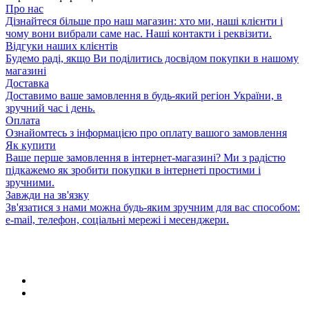
Про нас
Дізнайтеся більше про наш магазин: хто ми, наші клієнти і
чому вони вибрали саме нас. Наші контакти і реквізити.
Відгуки наших клієнтів
Будемо раді, якщо Ви поділитись досвідом покупки в нашому
магазині
Доставка
Доставимо ваше замовлення в будь-який регіон України, в
зручний час і день.
Оплата
Ознайомтесь з інформацією про оплату вашого замовлення
Як купити
Ваше перше замовлення в інтернет-магазині? Ми з радістю
підкажемо як зробити покупки в інтернеті простими і
зручними.
Завжди на зв'язку
Зв'язатися з нами можна будь-яким зручним для вас способом:
e-mail, телефон, соціальні мережі і месенджери.