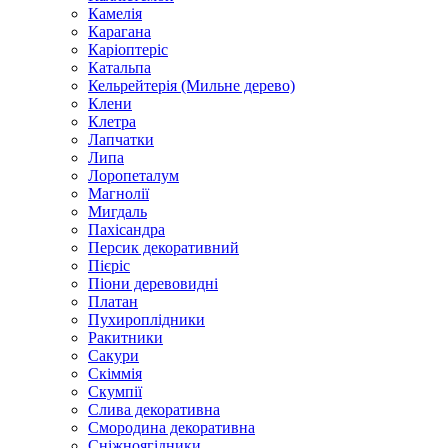
Камелія
Карагана
Каріоптеріс
Катальпа
Кельрейтерія (Мильне дерево)
Клени
Клетра
Лапчатки
Липа
Лоропеталум
Магнолії
Мигдаль
Пахісандра
Персик декоративний
Пієріс
Піони деревовидні
Платан
Пухироплідники
Ракитники
Сакури
Скіммія
Скумпії
Слива декоративна
Смородина декоративна
Сніжноягідники