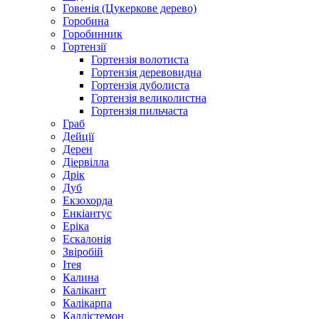
Говенія (Цукеркове дерево)
Горобина
Горобинник
Гортензії
Гортензія волотиста
Гортензія деревовидна
Гортензія дуболиста
Гортензія великолистна
Гортензія пильчаста
Граб
Дейції
Дерен
Діервілла
Дрік
Дуб
Екзохорда
Енкіантус
Еріка
Ескалонія
Звіробій
Ітея
Калина
Калікант
Калікарпа
Каллістемон