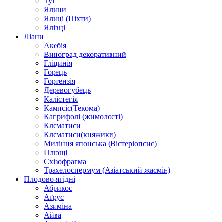
Туї
Ялини
Ялиці (Піхти)
Ялівці
Ліани
Акебія
Виноград декоративний
Гліцинія
Горець
Гортензія
Деревогубець
Калістегія
Кампсіс(Текома)
Каприфолі (жимолості)
Клематиси
Клематиси(княжики)
Миління японська (Вістеріопсис)
Плющі
Схізофрагма
Трахелоспермум (Азіатський жасмін)
Плодово-ягідні
Абрикос
Аґрус
Азиміна
Айва