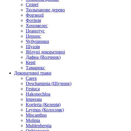
Спіреї
Тюльпанове дерево
Форзиції
Фотінія
Хеномелес
Цеанотус
Церцис
Чубушники
Шуазія
Яблуні декоративні
Дафна (Волчник)
Керії
Тамарикс
Декоративні трави
Carex
Deschampsia (Щучник)
Festuca
Hakonechloa
Imperata
Koeleria (Келерія)
Leymus (Колосняк)
Miscanthus
Molinia
Muhlenbergia
Ophiopogon