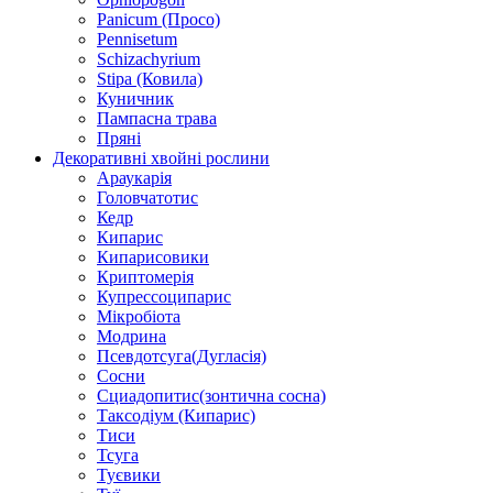
Panicum (Просо)
Pennisetum
Schizachyrium
Stipa (Ковила)
Куничник
Пампасна трава
Пряні
Декоративні хвойні рослини
Араукарія
Головчатотис
Кедр
Кипарис
Кипарисовики
Криптомерія
Купрессоципарис
Мікробіота
Модрина
Псевдотсуга(Дугласія)
Сосни
Сциадопитис(зонтична сосна)
Таксодіум (Кипарис)
Тиси
Тсуга
Туєвики