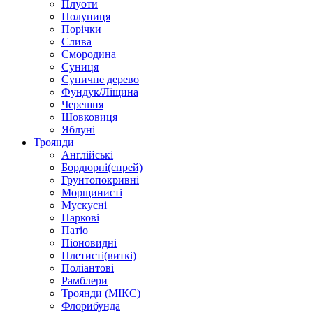
Плуоти
Полуниця
Порічки
Слива
Смородина
Суниця
Суничне дерево
Фундук/Ліщина
Черешня
Шовковиця
Яблуні
Троянди
Англійські
Бордюрні(спрей)
Грунтопокривні
Морщинисті
Мускусні
Паркові
Патіо
Піоновидні
Плетисті(виткі)
Поліантові
Рамблери
Троянди (МІКС)
Флорибунда