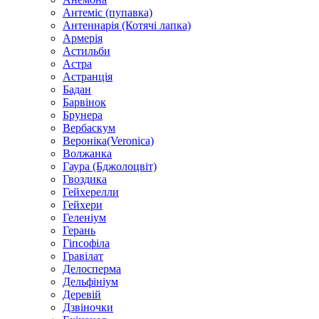
Антеміс (пупавка)
Антеннарія (Котячі лапка)
Армерія
Астильби
Астра
Астранція
Бадан
Барвінок
Брунера
Вербаскум
Вероніка(Veronica)
Волжанка
Гаура (Бджолоцвіт)
Гвоздика
Гейхерелли
Гейхери
Геленіум
Герань
Гіпсофіла
Гравілат
Делосперма
Дельфініум
Деревій
Дзвіночки