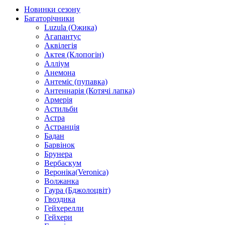
Новинки сезону
Багаторічники
Luzula (Ожика)
Агапантус
Аквілегія
Актея (Клопогін)
Алліум
Анемона
Антеміс (пупавка)
Антеннарія (Котячі лапка)
Армерія
Астильби
Астра
Астранція
Бадан
Барвінок
Брунера
Вербаскум
Вероніка(Veronica)
Волжанка
Гаура (Бджолоцвіт)
Гвоздика
Гейхерелли
Гейхери