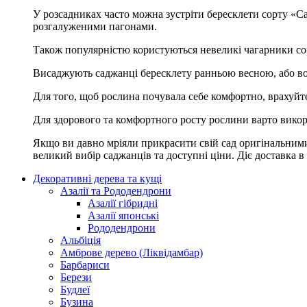
У розсадниках часто можна зустріти бересклети сорту «Ca
розгалуженими пагонами.
Також популярністю користуються невеликі чагарники сор
Висаджують саджанці бересклету ранньою весною, або вос
Для того, щоб рослина почувала себе комфортно, врахуйте ш
Для здорового та комфортного росту рослини варто викори
Якщо ви давно мріяли прикрасити свій сад оригінальними
великий вибір саджанців та доступні ціни. Діє доставка в
Декоративні дерева та кущі
Азалії та Рододендрони
Азалії гібридні
Азалії японські
Рододендрони
Альбіція
Амброве дерево (Ліквідамбар)
Барбариси
Берези
Будлеї
Бузина