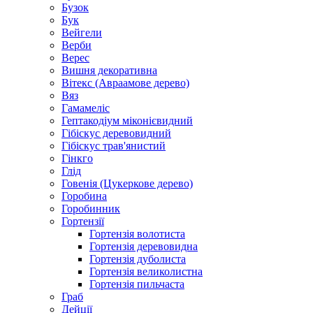
Бузок
Бук
Вейгели
Верби
Верес
Вишня декоративна
Вітекс (Авраамове дерево)
Вяз
Гамамеліс
Гептакодіум міконієвидний
Гібіскус деревовидний
Гібіскус трав'янистий
Гінкго
Глід
Говенія (Цукеркове дерево)
Горобина
Горобинник
Гортензії
Гортензія волотиста
Гортензія деревовидна
Гортензія дуболиста
Гортензія великолистна
Гортензія пильчаста
Граб
Дейції