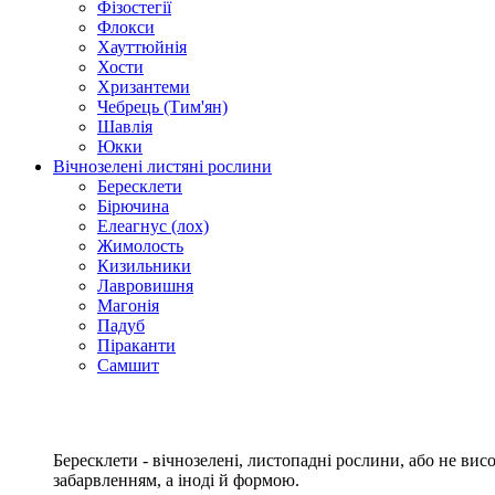
Фізостегії
Флокси
Хауттюйнія
Хости
Хризантеми
Чебрець (Тим'ян)
Шавлія
Юкки
Вічнозелені листяні рослини
Бересклети
Бірючина
Елеагнус (лох)
Жимолость
Кизильники
Лавровишня
Магонія
Падуб
Піраканти
Самшит
Бересклети - вічнозелені, листопадні рослини, або не ви
забарвленням, а іноді й формою.