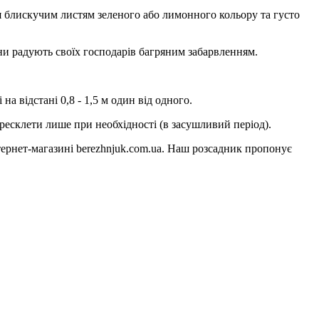
ся блискучим листям зеленого або лимонного кольору та густо
ени радують своїх господарів багряним забарвленням.
на відстані 0,8 - 1,5 м один від одного.
ересклети лише при необхідності (в засушливий період).
ернет-магазині berezhnjuk.com.ua. Наш розсадник пропонує