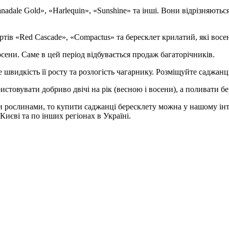
nadale Gold», «Harlequin», «Sunshine» та інші. Вони відрізняють
тів «Red Cascade», «Compactus» та бересклет крилатий, які вос
ени. Саме в цей період відбувається продаж багаторічників.
видкість її росту та розлогість чагарнику. Розміщуйте саджанці 
стовувати добриво двічі на рік (весною і восени), а поливати б
 рослинами, то купити саджанці бересклету можна у нашому інт
 Києві та по інших регіонах в Україні.