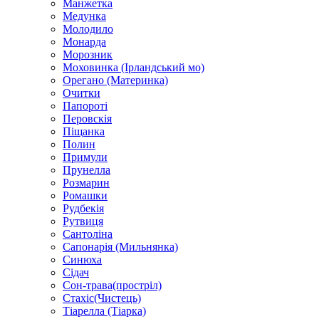
Манжетка
Медунка
Молодило
Монарда
Морозник
Моховинка (Ірландський мо)
Орегано (Материнка)
Очитки
Папороті
Перовскія
Піщанка
Полин
Примули
Прунелла
Розмарин
Ромашки
Рудбекія
Рутвиця
Сантоліна
Сапонарія (Мильнянка)
Синюха
Сідач
Сон-трава(простріл)
Стахіс(Чистець)
Тіарелла (Тіарка)