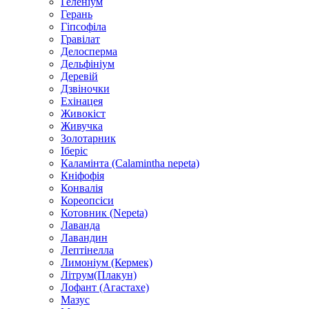
Геленіум
Герань
Гіпсофіла
Гравілат
Делосперма
Дельфініум
Деревій
Дзвіночки
Ехінацея
Живокіст
Живучка
Золотарник
Іберіс
Каламінта (Calamintha nepeta)
Кніфофія
Конвалія
Кореопсіси
Котовник (Nepeta)
Лаванда
Лавандин
Лептінелла
Лимоніум (Кермек)
Літрум(Плакун)
Лофант (Агастахе)
Мазус