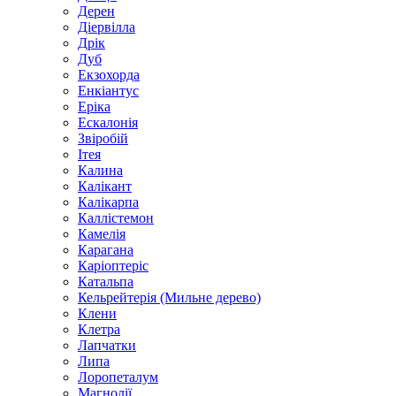
Дерен
Діервілла
Дрік
Дуб
Екзохорда
Енкіантус
Еріка
Ескалонія
Звіробій
Ітея
Калина
Калікант
Калікарпа
Каллістемон
Камелія
Карагана
Каріоптеріс
Катальпа
Кельрейтерія (Мильне дерево)
Клени
Клетра
Лапчатки
Липа
Лоропеталум
Магнолії