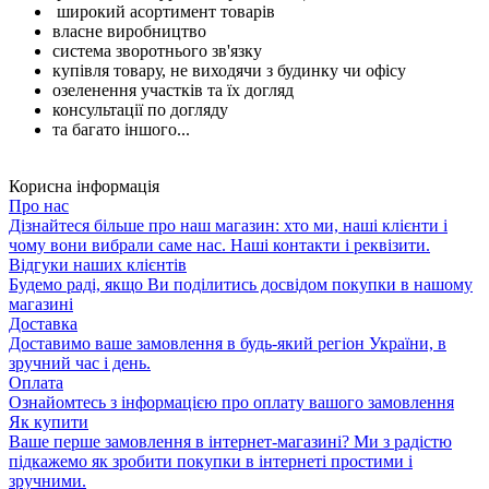
широкий асортимент товарів
власне виробництво
система зворотнього зв'язку
купівля товару, не виходячи з будинку чи офісу
озеленення участків та їх догляд
консультації по догляду
та багато іншого...
Корисна інформація
Про нас
Дізнайтеся більше про наш магазин: хто ми, наші клієнти і
чому вони вибрали саме нас. Наші контакти і реквізити.
Відгуки наших клієнтів
Будемо раді, якщо Ви поділитись досвідом покупки в нашому
магазині
Доставка
Доставимо ваше замовлення в будь-який регіон України, в
зручний час і день.
Оплата
Ознайомтесь з інформацією про оплату вашого замовлення
Як купити
Ваше перше замовлення в інтернет-магазині? Ми з радістю
підкажемо як зробити покупки в інтернеті простими і
зручними.