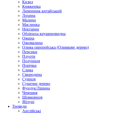
Кизил
Княженіка
Лимонник китайський
Лохина
Малина
Маслинка
Нектарин
Обліпиха крушиновидна
Ожина
Ожомалина
Олива європейська (Оливкове дерево)
Персики
Плуоти
Полуниця
Порічки
Слива
Смородина
Суниця
Суничне дерево
Фундук/Ліщина
Черешня
Шовковиця
Яблуні
Троянди
Англійські