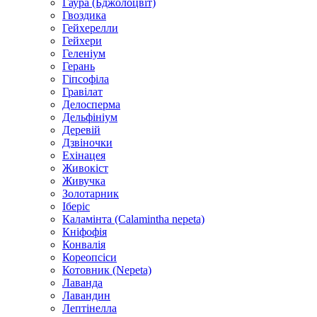
Гаура (Бджолоцвіт)
Гвоздика
Гейхерелли
Гейхери
Геленіум
Герань
Гіпсофіла
Гравілат
Делосперма
Дельфініум
Деревій
Дзвіночки
Ехінацея
Живокіст
Живучка
Золотарник
Іберіс
Каламінта (Calamintha nepeta)
Кніфофія
Конвалія
Кореопсіси
Котовник (Nepeta)
Лаванда
Лавандин
Лептінелла