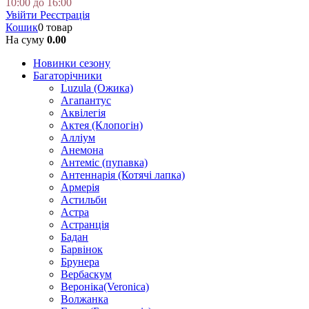
10:00 до 16:00
Увійти
Реєстрація
Кошик
0 товар
На суму
0.00
Новинки сезону
Багаторічники
Luzula (Ожика)
Агапантус
Аквілегія
Актея (Клопогін)
Алліум
Анемона
Антеміс (пупавка)
Антеннарія (Котячі лапка)
Армерія
Астильби
Астра
Астранція
Бадан
Барвінок
Брунера
Вербаскум
Вероніка(Veronica)
Волжанка