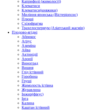
Каприфолі (жимолості)
Клематиси
Клематиси(княжики)
Миління японська (Вістеріопсис)
Плющі
Схізофрагма
Трахелоспермум (Азіатський жасмін)
Плодово-ягідні
Абрикос
Аґрус
Азиміна
Айва
Актинідії
Аронії
Виноград
Вишня
Глід їстівний
Горобина
Груші
Жимолость їстівна
Журавлина
Інжир(фікус)
Ірга
Калина
Каштан їстівний