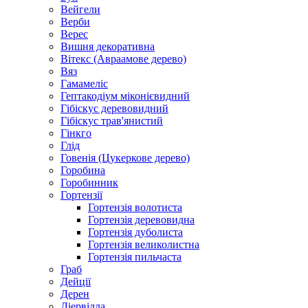
Вейгели
Верби
Верес
Вишня декоративна
Вітекс (Авраамове дерево)
Вяз
Гамамеліс
Гептакодіум міконієвидний
Гібіскус деревовидний
Гібіскус трав'янистий
Гінкго
Глід
Говенія (Цукеркове дерево)
Горобина
Горобинник
Гортензії
Гортензія волотиста
Гортензія деревовидна
Гортензія дуболиста
Гортензія великолистна
Гортензія пильчаста
Граб
Дейції
Дерен
Діервілла