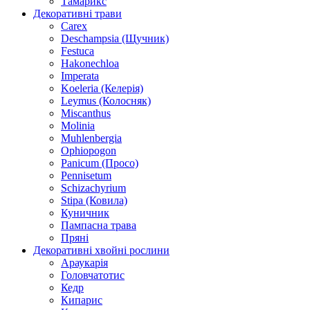
Тамарикс
Декоративні трави
Carex
Deschampsia (Щучник)
Festuca
Hakonechloa
Imperata
Koeleria (Келерія)
Leymus (Колосняк)
Miscanthus
Molinia
Muhlenbergia
Ophiopogon
Panicum (Просо)
Pennisetum
Schizachyrium
Stipa (Ковила)
Куничник
Пампасна трава
Пряні
Декоративні хвойні рослини
Араукарія
Головчатотис
Кедр
Кипарис