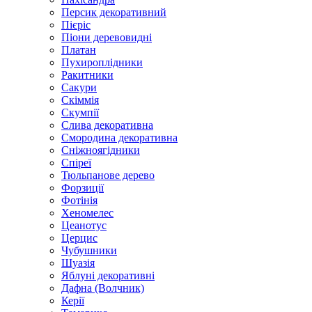
Персик декоративний
Пієріс
Піони деревовидні
Платан
Пухироплідники
Ракитники
Сакури
Скіммія
Скумпії
Слива декоративна
Смородина декоративна
Сніжноягідники
Спіреї
Тюльпанове дерево
Форзиції
Фотінія
Хеномелес
Цеанотус
Церцис
Чубушники
Шуазія
Яблуні декоративні
Дафна (Волчник)
Керії