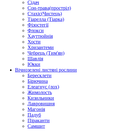
Сідач
Сон-трава(простріл)
Стахіс(Чистець)
Тіарелла (Тіарка)
Фізостегії
Флокси
Хауттюйнія
Хости
Хризантеми
Чебрець (Тим'ян)
Шавлія
Юкки
Вічнозелені листяні рослини
Бересклети
Бірючина
Елеагнус (лох)
Жимолость
Кизильники
Лавровишня
Магонія
Падуб
Піраканти
Самшит