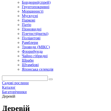
Бордюрні(спрей)
Грунтопокривні
Морщинисті
Мускусні
Паркові
Патіо
Піоновидні
Плетисті(виткі)
Поліантові
Рамблери
Троянди (МІКС)
Флорибунда
Чайно гібридні
Шраби
Штамбові
Японська селекція
Садові рослини
Каталог
Багаторічники
Деревій
Деревій