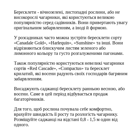
Бересклети - вічнозелені, листопадні рослини, або не
високорослі чагарники, які користуються великою
популярністю серед садівників. Вони привертають увагу
оригінальним забарвленням, а іноді й формою.
У розсадниках часто можна зустріти бересклети сорту
«Canadale Gold», «Harlequin», «Sunshine» та інші. Вони
відрізняються блискучим листям зеленого або
лимонного кольору та густо розгалуженими пагонами.
Також популярністю користуються невеликі чагарники
сортів «Red Cascade», «Compactus» та бересклет
крилатий, які восени радують своїх господарів багряним
забарвленням.
Висаджують саджанці бересклету ранньою весною, або
восени. Саме в цей період відбувається продаж
багаторічників.
Для того, щоб рослина почувала себе комфортно,
врахуйте швидкість її росту та розлогість чагарнику.
Розміщуйте саджанці на відстані 0,8 - 1,5 м один від
одного.