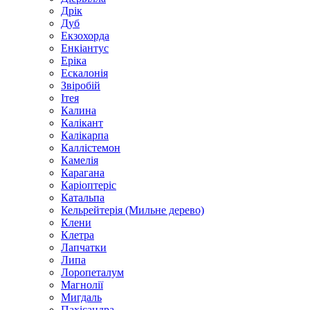
Дрік
Дуб
Екзохорда
Енкіантус
Еріка
Ескалонія
Звіробій
Ітея
Калина
Калікант
Калікарпа
Каллістемон
Камелія
Карагана
Каріоптеріс
Катальпа
Кельрейтерія (Мильне дерево)
Клени
Клетра
Лапчатки
Липа
Лоропеталум
Магнолії
Мигдаль
Пахісандра