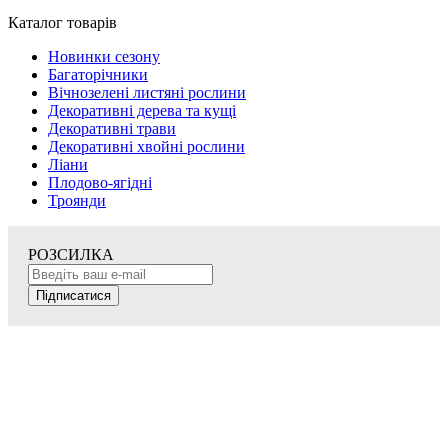
Каталог товарів
Новинки сезону
Багаторічники
Вічнозелені листяні рослини
Декоративні дерева та кущі
Декоративні трави
Декоративні хвойні рослини
Ліани
Плодово-ягідні
Троянди
РОЗСИЛКА
Підписатися