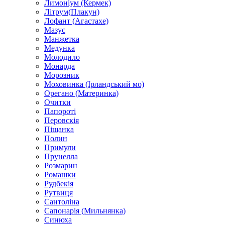
Лимоніум (Кермек)
Літрум(Плакун)
Лофант (Агастахе)
Мазус
Манжетка
Медунка
Молодило
Монарда
Морозник
Моховинка (Ірландський мо)
Орегано (Материнка)
Очитки
Папороті
Перовскія
Піщанка
Полин
Примули
Прунелла
Розмарин
Ромашки
Рудбекія
Рутвиця
Сантоліна
Сапонарія (Мильнянка)
Синюха