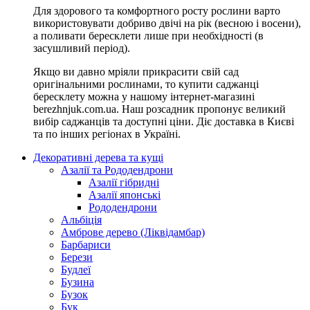
Для здорового та комфортного росту рослини варто
використовувати добриво двічі на рік (весною і восени),
а поливати бересклети лише при необхідності (в
засушливий період).
Якщо ви давно мріяли прикрасити свій сад
оригінальними рослинами, то купити саджанці
бересклету можна у нашому інтернет-магазині
berezhnjuk.com.ua. Наш розсадник пропонує великий
вибір саджанців та доступні ціни. Діє доставка в Києві
та по інших регіонах в Україні.
Декоративні дерева та кущі
Азалії та Рододендрони
Азалії гібридні
Азалії японські
Рододендрони
Альбіція
Амброве дерево (Ліквідамбар)
Барбариси
Берези
Будлеї
Бузина
Бузок
Бук