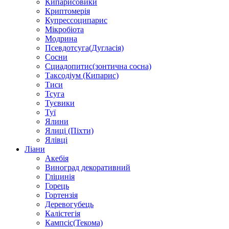
Кипарисовики
Криптомерія
Купрессоципарис
Мікробіота
Модрина
Псевдотсуга(Дугласія)
Сосни
Сциадопитис(зонтична сосна)
Таксодіум (Кипарис)
Тиси
Тсуга
Туєвики
Туї
Ялини
Ялиці (Піхти)
Ялівці
Ліани
Акебія
Виноград декоративний
Гліцинія
Горець
Гортензія
Деревогубець
Калістегія
Кампсіс(Текома)