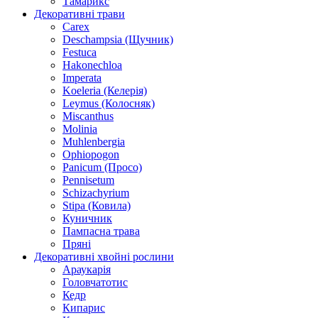
Тамарикс
Декоративні трави
Carex
Deschampsia (Щучник)
Festuca
Hakonechloa
Imperata
Koeleria (Келерія)
Leymus (Колосняк)
Miscanthus
Molinia
Muhlenbergia
Ophiopogon
Panicum (Просо)
Pennisetum
Schizachyrium
Stipa (Ковила)
Куничник
Пампасна трава
Пряні
Декоративні хвойні рослини
Араукарія
Головчатотис
Кедр
Кипарис