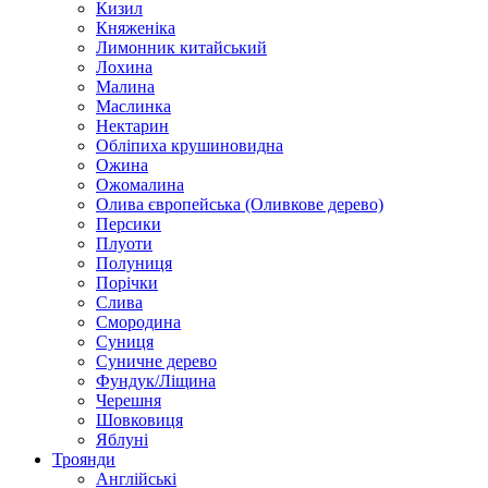
Кизил
Княженіка
Лимонник китайський
Лохина
Малина
Маслинка
Нектарин
Обліпиха крушиновидна
Ожина
Ожомалина
Олива європейська (Оливкове дерево)
Персики
Плуоти
Полуниця
Порічки
Слива
Смородина
Суниця
Суничне дерево
Фундук/Ліщина
Черешня
Шовковиця
Яблуні
Троянди
Англійські