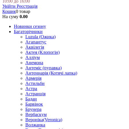
10:00 до 16:00
Увійти
Реєстрація
Кошик
0 товар
На суму
0.00
Новинки сезону
Багаторічники
Luzula (Ожика)
Агапантус
Аквілегія
Актея (Клопогін)
Алліум
Анемона
Антеміс (пупавка)
Антеннарія (Котячі лапка)
Армерія
Астильби
Астра
Астранція
Бадан
Барвінок
Брунера
Вербаскум
Вероніка(Veronica)
Волжанка