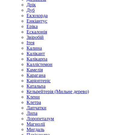
Дрік
Дуб
Екзохорда
Енкіантус
Еріка
Ескалонія
Звіробій
Ітея
Калина
Калікант
Калікарпа
Каллістемон
Камелія
Карагана
Каріоптеріс
Катальпа
Кельрейтерія (Мильне дерево)
Клени
Клетра
Лапчатки
Липа
Лоропеталум
Магнолії
Мигдаль
Пахісандра