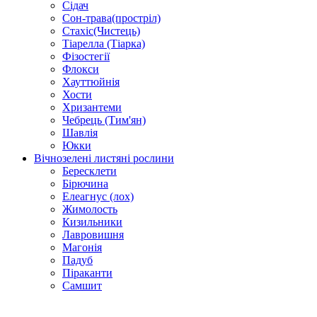
Сідач
Сон-трава(простріл)
Стахіс(Чистець)
Тіарелла (Тіарка)
Фізостегії
Флокси
Хауттюйнія
Хости
Хризантеми
Чебрець (Тим'ян)
Шавлія
Юкки
Вічнозелені листяні рослини
Бересклети
Бірючина
Елеагнус (лох)
Жимолость
Кизильники
Лавровишня
Магонія
Падуб
Піраканти
Самшит