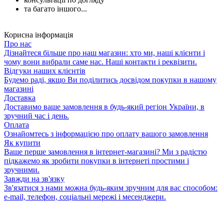
та багато іншого...
Корисна інформація
Про нас
Дізнайтеся більше про наш магазин: хто ми, наші клієнти і
чому вони вибрали саме нас. Наші контакти і реквізити.
Відгуки наших клієнтів
Будемо раді, якщо Ви поділитись досвідом покупки в нашому
магазині
Доставка
Доставимо ваше замовлення в будь-який регіон України, в
зручний час і день.
Оплата
Ознайомтесь з інформацією про оплату вашого замовлення
Як купити
Ваше перше замовлення в інтернет-магазині? Ми з радістю
підкажемо як зробити покупки в інтернеті простими і
зручними.
Завжди на зв'язку
Зв'язатися з нами можна будь-яким зручним для вас способом:
e-mail, телефон, соціальні мережі і месенджери.