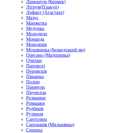
Лимоніум (Кермек)
Літрум(Плакун)
Лофант (Агастахе)
Мазус
Манжетка
Медунка
Молодило
Монарда
Морозник
Моховинка (Ірландський мо)
Орегано (Материнка)
Очитки
Папороті
Перовскія
Піщанка
Полин
Примули
Прунелла
Розмарин
Ромашки
Рудбекія
Рутвиця
Сантоліна
Сапонарія (Мильнянка)
Синюха