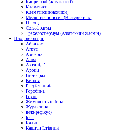
Каприфолі (жимолості)
Клематиси
Клематиси(княжики)
Миління японська (Вістеріопсис)
Плющі
Схізофрагма
Трахелоспермум (Азіатський жасмін)
Плодово-ягідні
Абрикос
Аґрус
Азиміна
Айва
Актинідії
Аронії
Виноград
Вишня
Глід їстівний
Горобина
Груші
Жимолость їстівна
Журавлина
Інжир(фікус)
Ірга
Калина
Каштан їстівний