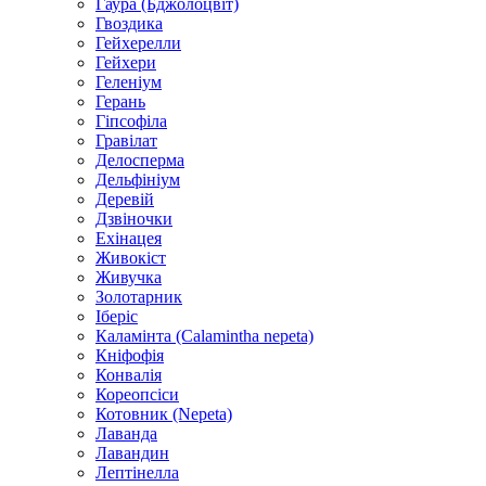
Гаура (Бджолоцвіт)
Гвоздика
Гейхерелли
Гейхери
Геленіум
Герань
Гіпсофіла
Гравілат
Делосперма
Дельфініум
Деревій
Дзвіночки
Ехінацея
Живокіст
Живучка
Золотарник
Іберіс
Каламінта (Calamintha nepeta)
Кніфофія
Конвалія
Кореопсіси
Котовник (Nepeta)
Лаванда
Лавандин
Лептінелла