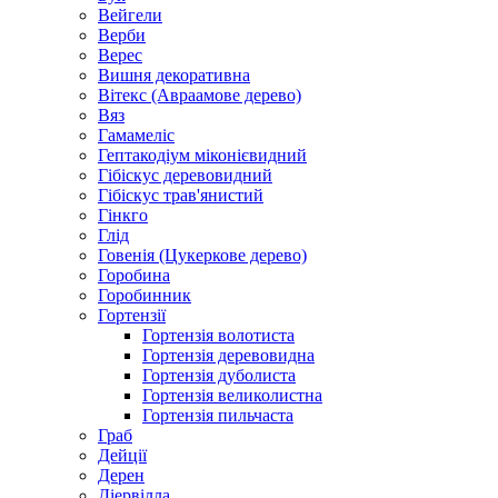
Вейгели
Верби
Верес
Вишня декоративна
Вітекс (Авраамове дерево)
Вяз
Гамамеліс
Гептакодіум міконієвидний
Гібіскус деревовидний
Гібіскус трав'янистий
Гінкго
Глід
Говенія (Цукеркове дерево)
Горобина
Горобинник
Гортензії
Гортензія волотиста
Гортензія деревовидна
Гортензія дуболиста
Гортензія великолистна
Гортензія пильчаста
Граб
Дейції
Дерен
Діервілла