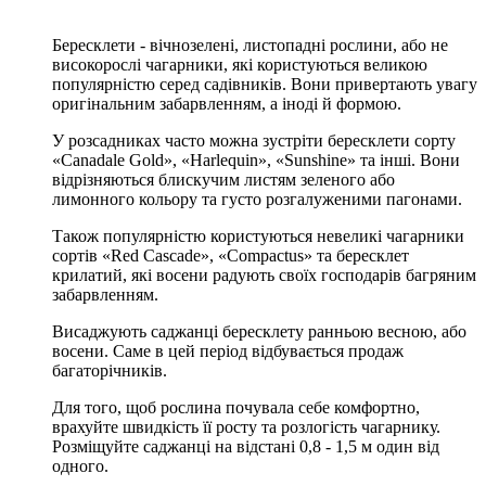
Бересклети - вічнозелені, листопадні рослини, або не
високорослі чагарники, які користуються великою
популярністю серед садівників. Вони привертають увагу
оригінальним забарвленням, а іноді й формою.
У розсадниках часто можна зустріти бересклети сорту
«Canadale Gold», «Harlequin», «Sunshine» та інші. Вони
відрізняються блискучим листям зеленого або
лимонного кольору та густо розгалуженими пагонами.
Також популярністю користуються невеликі чагарники
сортів «Red Cascade», «Compactus» та бересклет
крилатий, які восени радують своїх господарів багряним
забарвленням.
Висаджують саджанці бересклету ранньою весною, або
восени. Саме в цей період відбувається продаж
багаторічників.
Для того, щоб рослина почувала себе комфортно,
врахуйте швидкість її росту та розлогість чагарнику.
Розміщуйте саджанці на відстані 0,8 - 1,5 м один від
одного.