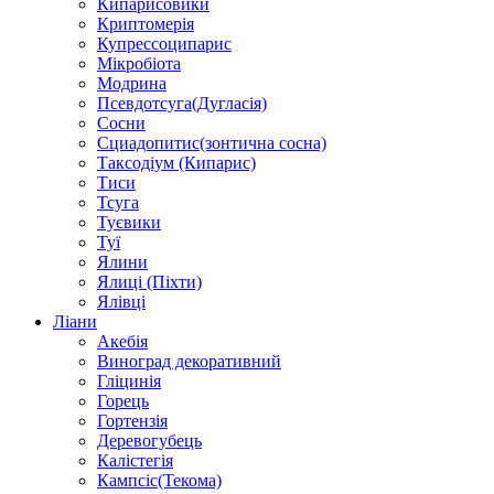
Кипарисовики
Криптомерія
Купрессоципарис
Мікробіота
Модрина
Псевдотсуга(Дугласія)
Сосни
Сциадопитис(зонтична сосна)
Таксодіум (Кипарис)
Тиси
Тсуга
Туєвики
Туї
Ялини
Ялиці (Піхти)
Ялівці
Ліани
Акебія
Виноград декоративний
Гліцинія
Горець
Гортензія
Деревогубець
Калістегія
Кампсіс(Текома)