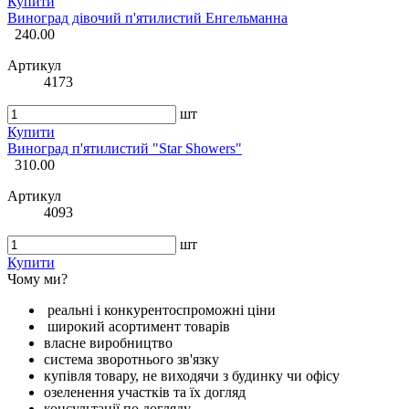
Купити
Виноград дівочий п'ятилистий Енгельманна
240.00
Артикул
4173
шт
Купити
Виноград п'ятилистий "Star Showers"
310.00
Артикул
4093
шт
Купити
Чому ми?
реальні і конкурентоспроможні ціни
широкий асортимент товарів
власне виробництво
система зворотнього зв'язку
купівля товару, не виходячи з будинку чи офісу
озеленення участків та їх догляд
консультації по догляду