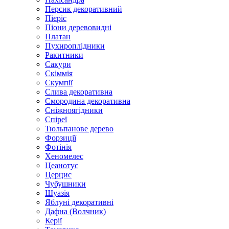
Персик декоративний
Пієріс
Піони деревовидні
Платан
Пухироплідники
Ракитники
Сакури
Скіммія
Скумпії
Слива декоративна
Смородина декоративна
Сніжноягідники
Спіреї
Тюльпанове дерево
Форзиції
Фотінія
Хеномелес
Цеанотус
Церцис
Чубушники
Шуазія
Яблуні декоративні
Дафна (Волчник)
Керії