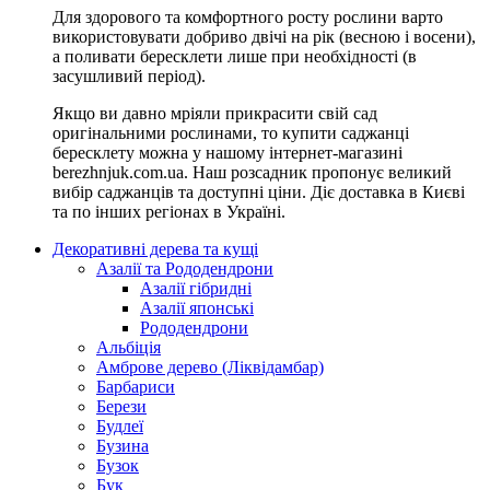
Для здорового та комфортного росту рослини варто
використовувати добриво двічі на рік (весною і восени),
а поливати бересклети лише при необхідності (в
засушливий період).
Якщо ви давно мріяли прикрасити свій сад
оригінальними рослинами, то купити саджанці
бересклету можна у нашому інтернет-магазині
berezhnjuk.com.ua. Наш розсадник пропонує великий
вибір саджанців та доступні ціни. Діє доставка в Києві
та по інших регіонах в Україні.
Декоративні дерева та кущі
Азалії та Рододендрони
Азалії гібридні
Азалії японські
Рододендрони
Альбіція
Амброве дерево (Ліквідамбар)
Барбариси
Берези
Будлеї
Бузина
Бузок
Бук