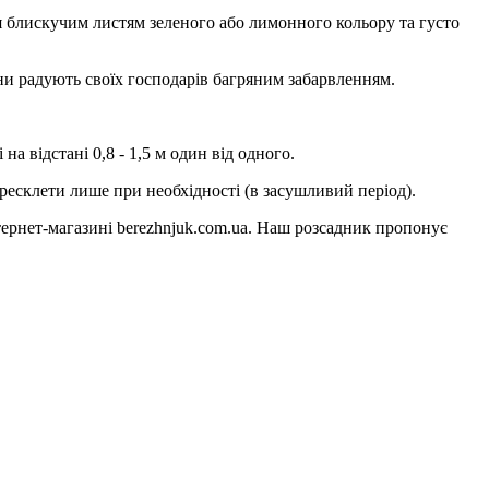
ся блискучим листям зеленого або лимонного кольору та густо
ени радують своїх господарів багряним забарвленням.
на відстані 0,8 - 1,5 м один від одного.
ересклети лише при необхідності (в засушливий період).
ернет-магазині berezhnjuk.com.ua. Наш розсадник пропонує