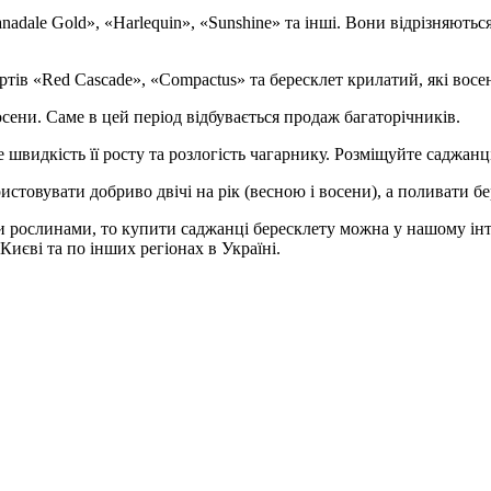
nadale Gold», «Harlequin», «Sunshine» та інші. Вони відрізняють
тів «Red Cascade», «Compactus» та бересклет крилатий, які вос
ени. Саме в цей період відбувається продаж багаторічників.
видкість її росту та розлогість чагарнику. Розміщуйте саджанці 
стовувати добриво двічі на рік (весною і восени), а поливати б
 рослинами, то купити саджанці бересклету можна у нашому інт
 Києві та по інших регіонах в Україні.