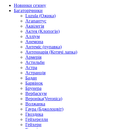
Новинки сезону
Багаторічники
Luzula (Ожика)
Агапантус
Аквілегія
Актея (Клопогін)
Алліум
Анемона
Антеміс (пупавка)
Антеннарія (Котячі лапка)
Армерія
Астильби
Астра
Астранція
Бадан
Барвінок
Брунера
Вербаскум
Вероніка(Veronica)
Волжанка
Гаура (Бджолоцвіт)
Гвоздика
Гейхерелли
Гейхери