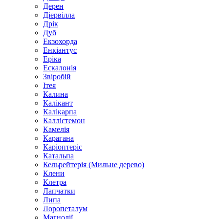
Дерен
Діервілла
Дрік
Дуб
Екзохорда
Енкіантус
Еріка
Ескалонія
Звіробій
Ітея
Калина
Калікант
Калікарпа
Каллістемон
Камелія
Карагана
Каріоптеріс
Катальпа
Кельрейтерія (Мильне дерево)
Клени
Клетра
Лапчатки
Липа
Лоропеталум
Магнолії