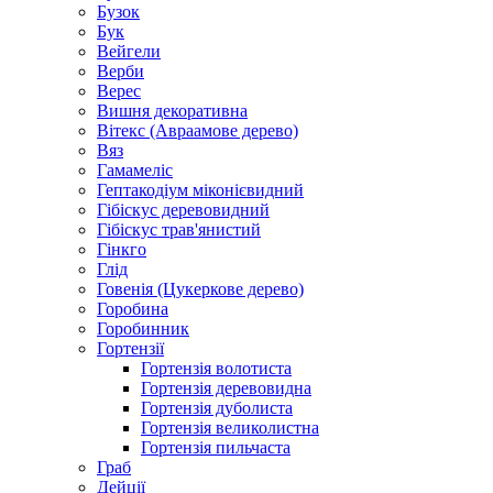
Бузок
Бук
Вейгели
Верби
Верес
Вишня декоративна
Вітекс (Авраамове дерево)
Вяз
Гамамеліс
Гептакодіум міконієвидний
Гібіскус деревовидний
Гібіскус трав'янистий
Гінкго
Глід
Говенія (Цукеркове дерево)
Горобина
Горобинник
Гортензії
Гортензія волотиста
Гортензія деревовидна
Гортензія дуболиста
Гортензія великолистна
Гортензія пильчаста
Граб
Дейції