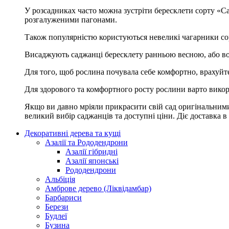
У розсадниках часто можна зустріти бересклети сорту «Ca
розгалуженими пагонами.
Також популярністю користуються невеликі чагарники сор
Висаджують саджанці бересклету ранньою весною, або вос
Для того, щоб рослина почувала себе комфортно, врахуйте ш
Для здорового та комфортного росту рослини варто викори
Якщо ви давно мріяли прикрасити свій сад оригінальними
великий вибір саджанців та доступні ціни. Діє доставка в
Декоративні дерева та кущі
Азалії та Рододендрони
Азалії гібридні
Азалії японські
Рододендрони
Альбіція
Амброве дерево (Ліквідамбар)
Барбариси
Берези
Будлеї
Бузина