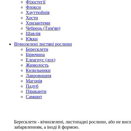
Фізостегії
Флокси
Хауттюйнія
Хости
Хризантеми
Чебрець (Тим'ян)
Шавлія
Юкки
Вічнозелені листяні рослини
Бересклети
Бірючина
Елеагнус (лох)
Жимолость
Кизильники
Лавровишня
Магонія
Падуб
Піраканти
Самшит
Бересклети - вічнозелені, листопадні рослини, або не ви
забарвленням, а іноді й формою.