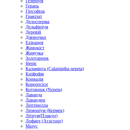
Геленіум
Герань
Гіпсофіла
Гравілат
Делосперма
Дельфініум
Деревій
Дзвіночки
Ехінацея
Живокіст
Живучка
Золотарник
Іберіс
Каламінта (Calamintha nepeta)
Кніфофія
Конвалія
Кореопсіси
Котовник (Nepeta)
Лаванда
Лавандин
Лептінелла
Лимоніум (Кермек)
Літрум(Плакун)
Лофант (Агастахе)
Мазус