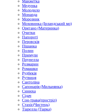
Манжетка
Медунка
Молодило
Монарда
Морозник
Моховинка (Ірландський мо)
Орегано (Материнка)
Очитки
Папороті
Перовскія
Піщанка
Полин
Примули
Прунелла
Розмарин
Ромашки
Рудбекія
Рутвиця
Сантоліна
Сапонарія (Мильнянка)
Синюха
Сідач
Сон-трава(простріл)
Стахіс(Чистець)
Тіарелла (Тіарка)