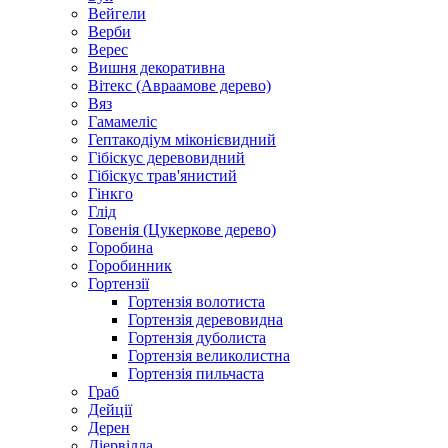
Вейгели
Верби
Верес
Вишня декоративна
Вітекс (Авраамове дерево)
Вяз
Гамамеліс
Гептакодіум міконієвидний
Гібіскус деревовидний
Гібіскус трав'янистий
Гінкго
Глід
Говенія (Цукеркове дерево)
Горобина
Горобинник
Гортензії
Гортензія волотиста
Гортензія деревовидна
Гортензія дуболиста
Гортензія великолистна
Гортензія пильчаста
Граб
Дейції
Дерен
Діервілла