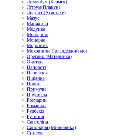
Лимоніум (Кермек)
Літрум(Плакун)
Лофант (Агастахе)
Мазус
Манжетка
Медунка
Молодило
Монарда
Морозник
Моховинка (Ірландський мо)
Орегано (Материнка)
Очитки
Папороті
Перовскія
Піщанка
Полин
Примули
Прунелла
Розмарин
Ромашки
Рудбекія
Рутвиця
Сантоліна
Сапонарія (Мильнянка)
Синюха