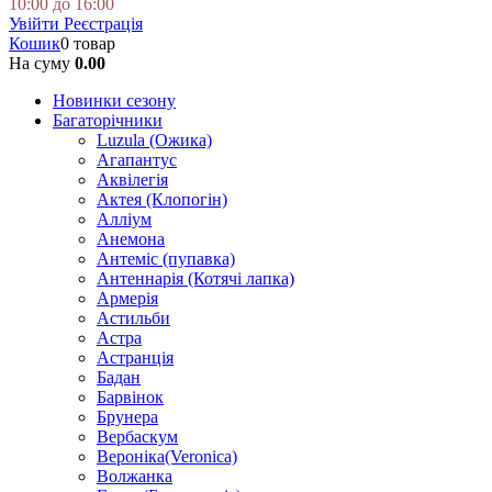
10:00 до 16:00
Увійти
Реєстрація
Кошик
0 товар
На суму
0.00
Новинки сезону
Багаторічники
Luzula (Ожика)
Агапантус
Аквілегія
Актея (Клопогін)
Алліум
Анемона
Антеміс (пупавка)
Антеннарія (Котячі лапка)
Армерія
Астильби
Астра
Астранція
Бадан
Барвінок
Брунера
Вербаскум
Вероніка(Veronica)
Волжанка