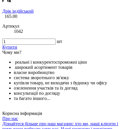
Дрік індійський
165.00
Артикул
1042
шт
Купити
Чому ми?
реальні і конкурентоспроможні ціни
широкий асортимент товарів
власне виробництво
система зворотнього зв'язку
купівля товару, не виходячи з будинку чи офісу
озеленення участків та їх догляд
консультації по догляду
та багато іншого...
Корисна інформація
Про нас
Дізнайтеся більше про наш магазин: хто ми, наші клієнти і
чому вони вибрали саме нас. Наші контакти і реквізити.