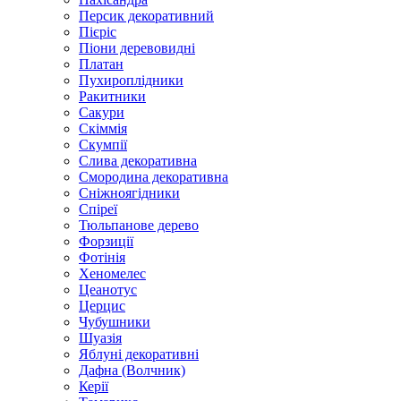
Персик декоративний
Пієріс
Піони деревовидні
Платан
Пухироплідники
Ракитники
Сакури
Скіммія
Скумпії
Слива декоративна
Смородина декоративна
Сніжноягідники
Спіреї
Тюльпанове дерево
Форзиції
Фотінія
Хеномелес
Цеанотус
Церцис
Чубушники
Шуазія
Яблуні декоративні
Дафна (Волчник)
Керії