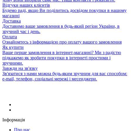
Відгуки наших клієнтів
Будемо раді, якщо Ви поділитись досвідом покупки в нашому
магазині
Доставка
Доставимо ваше замовлення в будь-який регіон України, в
зручний час і день.
Оплата
Ознайомтесь з інформацією про оплату вашого замовлення
Як купити
Ваше перше замовлення в інтернет-магазині? Ми з радістю
підкажемо як зробити покупки в інтернеті простими і
зручними.
Завжди на зв'язку
Зв'язатися з нами можна будь-яким зручним для вас способом:
e-mail, телефон, соціальні мережі і месенджери.
Інформація
Про нас