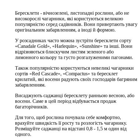
Бересклети - вічнозелені, листопадні рослини, або не
високорослі чагарники, які користуються великою
популярністю серед садівників. Вони привертають увагу
оригінальним забарвленням, а іноді й формою.
У розсадниках часто можна зустріти бересклети сорту
«Canadale Gold», «Harlequin», «Sunshine» та інші. Вони
відрізняються блискучим листям зеленого або
лимонного кольору та густо розгалуженими пагонами.
Також популярністю користуються невеликі чагарники
сортів «Red Cascade», «Compactus» та бересклет
крилатий, які восени радують своїх господарів багряним
забарвленням.
Висаджують саджанці бересклету ранньою весною, або
восени. Саме в цей період відбувається продаж
багаторічників.
Для того, щоб рослина почувала себе комфортно,
врахуйте швидкість її росту та розлогість чагарнику.
Розміщуйте саджанці на відстані 0,8 - 1,5 м один від
одного.