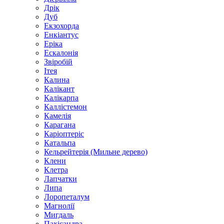
Дрік
Дуб
Екзохорда
Енкіантус
Еріка
Ескалонія
Звіробій
Ітея
Калина
Калікант
Калікарпа
Каллістемон
Камелія
Карагана
Каріоптеріс
Катальпа
Кельрейтерія (Мильне дерево)
Клени
Клетра
Лапчатки
Липа
Лоропеталум
Магнолії
Мигдаль
Пахісандра