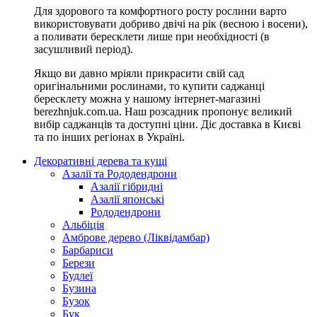
Для здорового та комфортного росту рослини варто
використовувати добриво двічі на рік (весною і восени),
а поливати бересклети лише при необхідності (в
засушливий період).
Якщо ви давно мріяли прикрасити свій сад
оригінальними рослинами, то купити саджанці
бересклету можна у нашому інтернет-магазині
berezhnjuk.com.ua. Наш розсадник пропонує великий
вибір саджанців та доступні ціни. Діє доставка в Києві
та по інших регіонах в Україні.
Декоративні дерева та кущі
Азалії та Рододендрони
Азалії гібридні
Азалії японські
Рододендрони
Альбіція
Амброве дерево (Ліквідамбар)
Барбариси
Берези
Будлеї
Бузина
Бузок
Бук