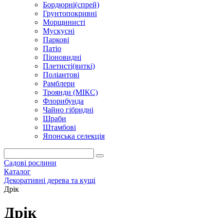
Бордюрні(спрей)
Грунтопокривні
Морщинисті
Мускусні
Паркові
Патіо
Піоновидні
Плетисті(виткі)
Поліантові
Рамблери
Троянди (МІКС)
Флорибунда
Чайно гібридні
Шраби
Штамбові
Японська селекція
Садові рослини
Каталог
Декоративні дерева та кущі
Дрік
Дрік