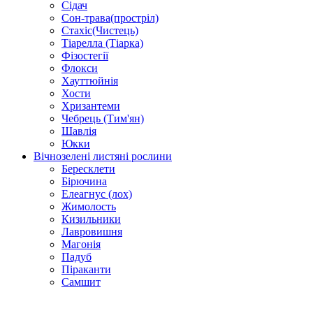
Сідач
Сон-трава(простріл)
Стахіс(Чистець)
Тіарелла (Тіарка)
Фізостегії
Флокси
Хауттюйнія
Хости
Хризантеми
Чебрець (Тим'ян)
Шавлія
Юкки
Вічнозелені листяні рослини
Бересклети
Бірючина
Елеагнус (лох)
Жимолость
Кизильники
Лавровишня
Магонія
Падуб
Піраканти
Самшит