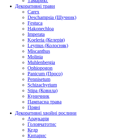
Тамарикс
Декоративні трави
Carex
Deschampsia (Щучник)
Festuca
Hakonechloa
Imperata
Koeleria (Келерія)
Leymus (Колосняк)
Miscanthus
Molinia
Muhlenbergia
Ophiopogon
Panicum (Просо)
Pennisetum
Schizachyrium
Stipa (Ковила)
Куничник
Пампасна трава
Пряні
Декоративні хвойні рослини
Араукарія
Головчатотис
Кедр
Кипарис