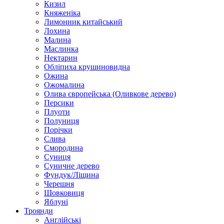
Кизил
Княженіка
Лимонник китайський
Лохина
Малина
Маслинка
Нектарин
Обліпиха крушиновидна
Ожина
Ожомалина
Олива європейська (Оливкове дерево)
Персики
Плуоти
Полуниця
Порічки
Слива
Смородина
Суниця
Суничне дерево
Фундук/Ліщина
Черешня
Шовковиця
Яблуні
Троянди
Англійські