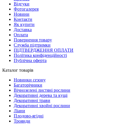
Відгуки
Фотогалерея
Новини
Контакти
Як купити
Доставка
Оплата
Повернення товару
Служба підтримки
ПІДТВЕРДЖЕННЯ ОПЛАТИ
Політика конфіденційності
Публічна оферта
Каталог товарів
Новинки сезону
Багаторічники
Вічнозелені листяні рослини
Декоративні дерева та кущі
Декоративні трави
Декоративні хвойні рослини
Ліани
Плодово-ягідні
Троянди