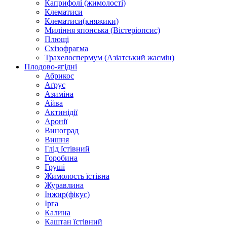
Каприфолі (жимолості)
Клематиси
Клематиси(княжики)
Миління японська (Вістеріопсис)
Плющі
Схізофрагма
Трахелоспермум (Азіатський жасмін)
Плодово-ягідні
Абрикос
Аґрус
Азиміна
Айва
Актинідії
Аронії
Виноград
Вишня
Глід їстівний
Горобина
Груші
Жимолость їстівна
Журавлина
Інжир(фікус)
Ірга
Калина
Каштан їстівний