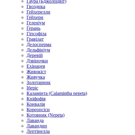
Гаура (Бджолоцвіт)
Гвоздика
Гейхерелли
Гейхери
Геленіум
Герань
Гіпсофіла
Гравілат
Делосперма
Дельфініум
Деревій
Дзвіночки
Ехінацея
Живокіст
Живучка
Золотарник
Іберіс
Каламінта (Calamintha nepeta)
Кніфофія
Конвалія
Кореопсіси
Котовник (Nepeta)
Лаванда
Лавандин
Лептінелла