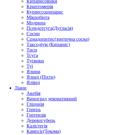
Кипарисовики
Криптомерія
Купрессоципарис
Мікробіота
Модрина
Псевдотсуга(Дугласія)
Сосни
Сциадопитис(зонтична сосна)
Таксодіум (Кипарис)
Тиси
Тсуга
Туєвики
Туї
Ялини
Ялиці (Піхти)
Ялівці
Ліани
Акебія
Виноград декоративний
Гліцинія
Горець
Гортензія
Деревогубець
Калістегія
Кампсіс(Текома)