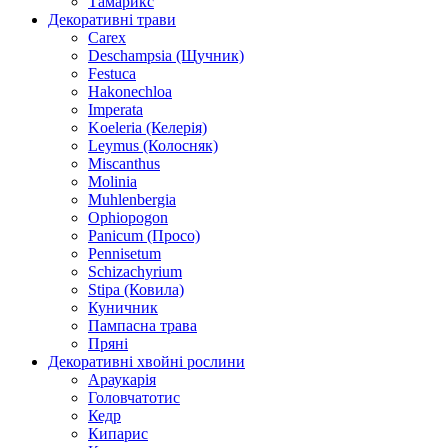
Тамарикс
Декоративні трави
Carex
Deschampsia (Щучник)
Festuca
Hakonechloa
Imperata
Koeleria (Келерія)
Leymus (Колосняк)
Miscanthus
Molinia
Muhlenbergia
Ophiopogon
Panicum (Просо)
Pennisetum
Schizachyrium
Stipa (Ковила)
Куничник
Пампасна трава
Пряні
Декоративні хвойні рослини
Араукарія
Головчатотис
Кедр
Кипарис