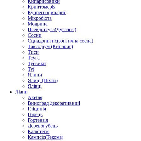
Кипарисовики
Криптомерія
Купрессоципарис
Мікробіота
Модрина
Псевдотсуга(Дугласія)
Сосни
Сциадопитис(зонтична сосна)
Таксодіум (Кипарис)
Тиси
Тсуга
Туєвики
Туї
Ялини
Ялиці (Піхти)
Ялівці
Ліани
Акебія
Виноград декоративний
Гліцинія
Горець
Гортензія
Деревогубець
Калістегія
Кампсіс(Текома)