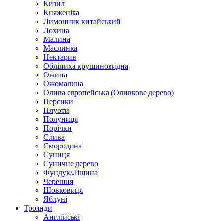
Кизил
Княженіка
Лимонник китайський
Лохина
Малина
Маслинка
Нектарин
Обліпиха крушиновидна
Ожина
Ожомалина
Олива європейська (Оливкове дерево)
Персики
Плуоти
Полуниця
Порічки
Слива
Смородина
Суниця
Суничне дерево
Фундук/Ліщина
Черешня
Шовковиця
Яблуні
Троянди
Англійські