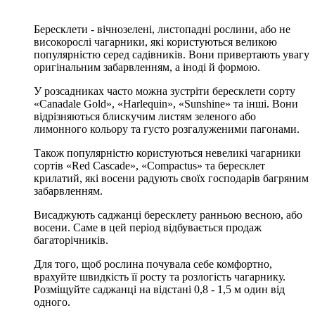
Бересклети - вічнозелені, листопадні рослини, або не
високорослі чагарники, які користуються великою
популярністю серед садівників. Вони привертають увагу
оригінальним забарвленням, а іноді й формою.
У розсадниках часто можна зустріти бересклети сорту
«Canadale Gold», «Harlequin», «Sunshine» та інші. Вони
відрізняються блискучим листям зеленого або
лимонного кольору та густо розгалуженими пагонами.
Також популярністю користуються невеликі чагарники
сортів «Red Cascade», «Compactus» та бересклет
крилатий, які восени радують своїх господарів багряним
забарвленням.
Висаджують саджанці бересклету ранньою весною, або
восени. Саме в цей період відбувається продаж
багаторічників.
Для того, щоб рослина почувала себе комфортно,
врахуйте швидкість її росту та розлогість чагарнику.
Розміщуйте саджанці на відстані 0,8 - 1,5 м один від
одного.