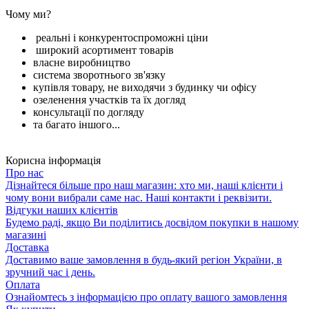
Чому ми?
реальні і конкурентоспроможні ціни
широкий асортимент товарів
власне виробництво
система зворотнього зв'язку
купівля товару, не виходячи з будинку чи офісу
озеленення участків та їх догляд
консультації по догляду
та багато іншого...
Корисна інформація
Про нас
Дізнайтеся більше про наш магазин: хто ми, наші клієнти і
чому вони вибрали саме нас. Наші контакти і реквізити.
Відгуки наших клієнтів
Будемо раді, якщо Ви поділитись досвідом покупки в нашому
магазині
Доставка
Доставимо ваше замовлення в будь-який регіон України, в
зручний час і день.
Оплата
Ознайомтесь з інформацією про оплату вашого замовлення