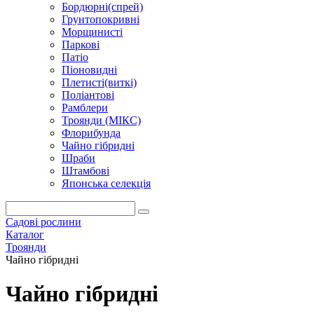
Бордюрні(спрей)
Грунтопокривні
Морщинисті
Паркові
Патіо
Піоновидні
Плетисті(виткі)
Поліантові
Рамблери
Троянди (МІКС)
Флорибунда
Чайно гібридні
Шраби
Штамбові
Японська селекція
Садові рослини
Каталог
Троянди
Чайно гібридні
Чайно гібридні