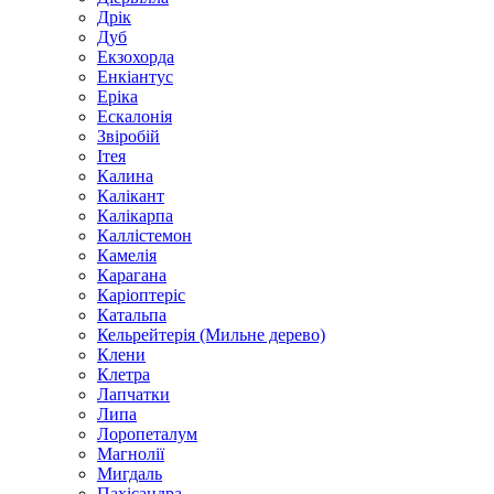
Дрік
Дуб
Екзохорда
Енкіантус
Еріка
Ескалонія
Звіробій
Ітея
Калина
Калікант
Калікарпа
Каллістемон
Камелія
Карагана
Каріоптеріс
Катальпа
Кельрейтерія (Мильне дерево)
Клени
Клетра
Лапчатки
Липа
Лоропеталум
Магнолії
Мигдаль
Пахісандра