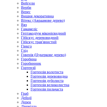
Вейгели
Верби
Верес
Вишня декоративна
Вітекс (Авраамове дерево)
Вяз
Гамамеліс
Гептакодіум міконієвидний
Гібіскус деревовидний
Гібіскус трав'янистий
Гінкго
Глід
Говенія (Цукеркове дерево)
Горобина
Горобинник
Гортензії
Гортензія волотиста
Гортензія деревовидна
Гортензія дуболиста
Гортензія великолистна
Гортензія пильчаста
Граб
Дейції
Дерен
Діервілла