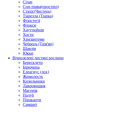
Сідач
Сон-трава(простріл)
Стахіс(Чистець)
Тіарелла (Тіарка)
Фізостегії
Флокси
Хауттюйнія
Хости
Хризантеми
Чебрець (Тим'ян)
Шавлія
Юкки
Вічнозелені листяні рослини
Бересклети
Бірючина
Елеагнус (лох)
Жимолость
Кизильники
Лавровишня
Магонія
Падуб
Піраканти
Самшит