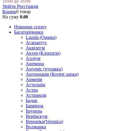
10:00 до 16:00
Увійти
Реєстрація
Кошик
0 товар
На суму
0.00
Новинки сезону
Багаторічники
Luzula (Ожика)
Агапантус
Аквілегія
Актея (Клопогін)
Алліум
Анемона
Антеміс (пупавка)
Антеннарія (Котячі лапка)
Армерія
Астильби
Астра
Астранція
Бадан
Барвінок
Брунера
Вербаскум
Вероніка(Veronica)
Волжанка