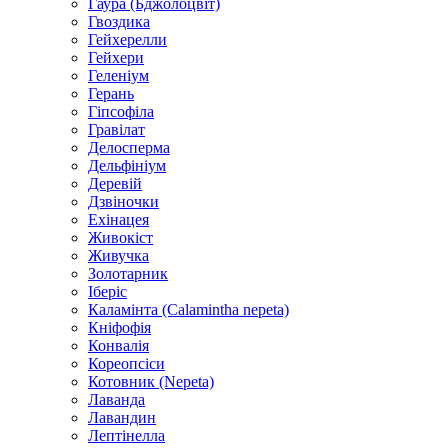
Гаура (Бджолоцвіт)
Гвоздика
Гейхерелли
Гейхери
Геленіум
Герань
Гіпсофіла
Гравілат
Делосперма
Дельфініум
Деревій
Дзвіночки
Ехінацея
Живокіст
Живучка
Золотарник
Іберіс
Каламінта (Calamintha nepeta)
Кніфофія
Конвалія
Кореопсіси
Котовник (Nepeta)
Лаванда
Лавандин
Лептінелла