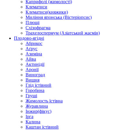
Каприфолі (жимолості)
Клематиси
Клематиси(княжики)
Миління японська (Вістеріопсис)
Плющі
Схізофрагма
Трахелоспермум (Азіатський жасмін)
Плодово-ягідні
Абрикос
Аґрус
Азиміна
Айва
Актинідії
Аронії
Виноград
Вишня
Глід їстівний
Горобина
Груші
Жимолость їстівна
Журавлина
Інжир(фікус)
Ірга
Калина
Каштан їстівний