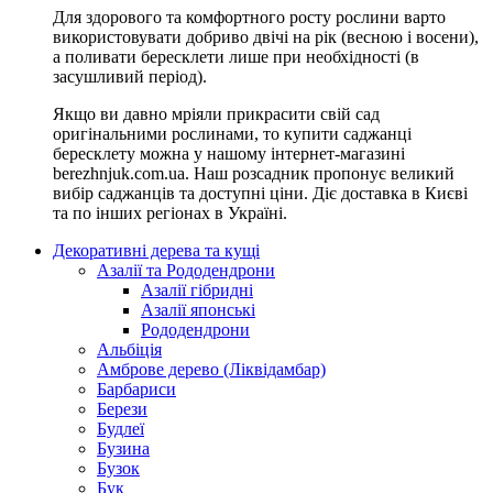
Для здорового та комфортного росту рослини варто
використовувати добриво двічі на рік (весною і восени),
а поливати бересклети лише при необхідності (в
засушливий період).
Якщо ви давно мріяли прикрасити свій сад
оригінальними рослинами, то купити саджанці
бересклету можна у нашому інтернет-магазині
berezhnjuk.com.ua. Наш розсадник пропонує великий
вибір саджанців та доступні ціни. Діє доставка в Києві
та по інших регіонах в Україні.
Декоративні дерева та кущі
Азалії та Рододендрони
Азалії гібридні
Азалії японські
Рододендрони
Альбіція
Амброве дерево (Ліквідамбар)
Барбариси
Берези
Будлеї
Бузина
Бузок
Бук