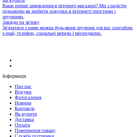
Як купити
Ваше перше замовлення в інтернет-магазині? Ми з радістю
підкажемо як зробити покупки в інтернеті простими і
зручними.
Завжди на зв'язку
Зв'язатися з нами можна будь-яким зручним для вас способом:
e-mail, телефон, соціальні мережі і месенджери.
Інформація
Про нас
Відгуки
Фотогалерея
Новини
Контакти
Як купити
Доставка
Оплата
Повернення товару
Служба підтримки