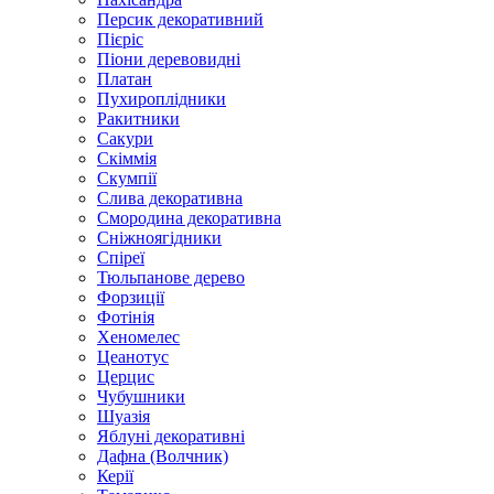
Персик декоративний
Пієріс
Піони деревовидні
Платан
Пухироплідники
Ракитники
Сакури
Скіммія
Скумпії
Слива декоративна
Смородина декоративна
Сніжноягідники
Спіреї
Тюльпанове дерево
Форзиції
Фотінія
Хеномелес
Цеанотус
Церцис
Чубушники
Шуазія
Яблуні декоративні
Дафна (Волчник)
Керії