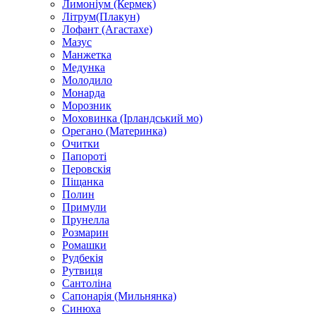
Лимоніум (Кермек)
Літрум(Плакун)
Лофант (Агастахе)
Мазус
Манжетка
Медунка
Молодило
Монарда
Морозник
Моховинка (Ірландський мо)
Орегано (Материнка)
Очитки
Папороті
Перовскія
Піщанка
Полин
Примули
Прунелла
Розмарин
Ромашки
Рудбекія
Рутвиця
Сантоліна
Сапонарія (Мильнянка)
Синюха