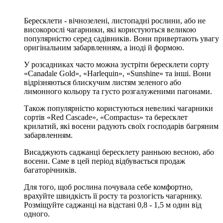
Бересклети - вічнозелені, листопадні рослини, або не
високорослі чагарники, які користуються великою
популярністю серед садівників. Вони привертають увагу
оригінальним забарвленням, а іноді й формою.
У розсадниках часто можна зустріти бересклети сорту
«Canadale Gold», «Harlequin», «Sunshine» та інші. Вони
відрізняються блискучим листям зеленого або
лимонного кольору та густо розгалуженими пагонами.
Також популярністю користуються невеликі чагарники
сортів «Red Cascade», «Compactus» та бересклет
крилатий, які восени радують своїх господарів багряним
забарвленням.
Висаджують саджанці бересклету ранньою весною, або
восени. Саме в цей період відбувається продаж
багаторічників.
Для того, щоб рослина почувала себе комфортно,
врахуйте швидкість її росту та розлогість чагарнику.
Розміщуйте саджанці на відстані 0,8 - 1,5 м один від
одного.