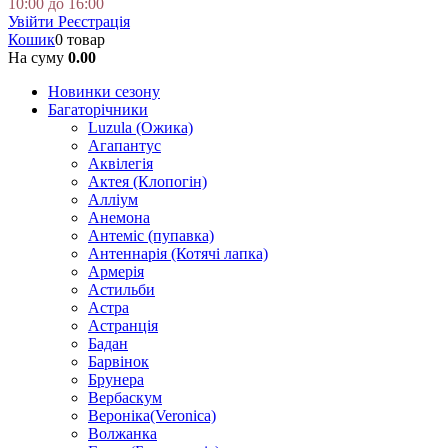
10:00 до 16:00
Увійти
Реєстрація
Кошик
0 товар
На суму
0.00
Новинки сезону
Багаторічники
Luzula (Ожика)
Агапантус
Аквілегія
Актея (Клопогін)
Алліум
Анемона
Антеміс (пупавка)
Антеннарія (Котячі лапка)
Армерія
Астильби
Астра
Астранція
Бадан
Барвінок
Брунера
Вербаскум
Вероніка(Veronica)
Волжанка