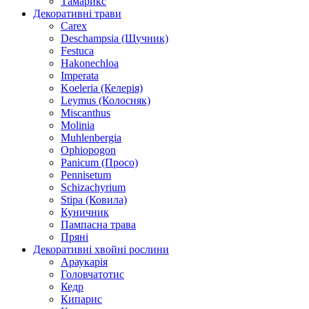
Тамарикс
Декоративні трави
Carex
Deschampsia (Щучник)
Festuca
Hakonechloa
Imperata
Koeleria (Келерія)
Leymus (Колосняк)
Miscanthus
Molinia
Muhlenbergia
Ophiopogon
Panicum (Просо)
Pennisetum
Schizachyrium
Stipa (Ковила)
Куничник
Пампасна трава
Пряні
Декоративні хвойні рослини
Араукарія
Головчатотис
Кедр
Кипарис