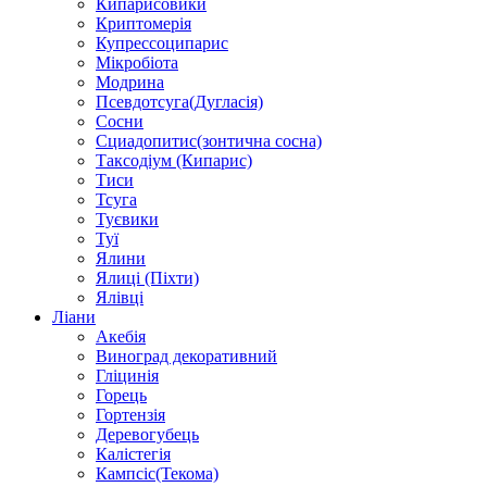
Кипарисовики
Криптомерія
Купрессоципарис
Мікробіота
Модрина
Псевдотсуга(Дугласія)
Сосни
Сциадопитис(зонтична сосна)
Таксодіум (Кипарис)
Тиси
Тсуга
Туєвики
Туї
Ялини
Ялиці (Піхти)
Ялівці
Ліани
Акебія
Виноград декоративний
Гліцинія
Горець
Гортензія
Деревогубець
Калістегія
Кампсіс(Текома)