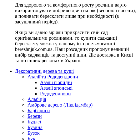
Для здорового та комфортного росту рослини варто
використовувати добриво двічі на рік (весною і восени),
а поливати бересклети лише при необхідності (в
засушливий період).
Якщо ви давно мріяли прикрасити свій сад
оригінальними рослинами, то купити саджанці
бересклету можна у нашому інтернет-магазині
berezhnjuk.com.ua. Наш розсадник пропонує великий
вибір саджанців та доступні ціни. Діє доставка в Києві
та по інших регіонах в Україні.
Декоративні дерева та кущі
Азалії та Рододендрони
Азалії гібридні
Азалії японські
Рододендрони
Альбіція
Амброве дерево (Ліквідамбар)
Барбариси
Берези
Будлеї
Бузина
Бузок
Бук