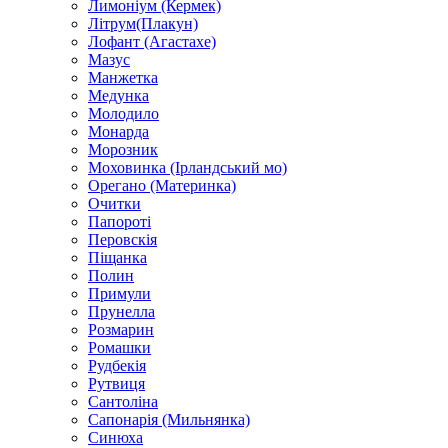
Лимоніум (Кермек)
Літрум(Плакун)
Лофант (Агастахе)
Мазус
Манжетка
Медунка
Молодило
Монарда
Морозник
Моховинка (Ірландський мо)
Орегано (Материнка)
Очитки
Папороті
Перовскія
Піщанка
Полин
Примули
Прунелла
Розмарин
Ромашки
Рудбекія
Рутвиця
Сантоліна
Сапонарія (Мильнянка)
Синюха