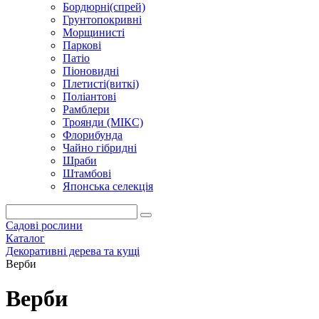
Бордюрні(спрей)
Грунтопокривні
Морщинисті
Паркові
Патіо
Піоновидні
Плетисті(виткі)
Поліантові
Рамблери
Троянди (МІКС)
Флорибунда
Чайно гібридні
Шраби
Штамбові
Японська селекція
Садові рослини
Каталог
Декоративні дерева та кущі
Верби
Верби