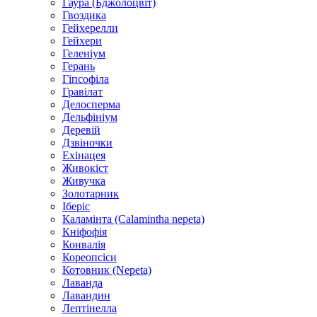
Гаура (Бджолоцвіт)
Гвоздика
Гейхерелли
Гейхери
Геленіум
Герань
Гіпсофіла
Гравілат
Делосперма
Дельфініум
Деревій
Дзвіночки
Ехінацея
Живокіст
Живучка
Золотарник
Іберіс
Каламінта (Calamintha nepeta)
Кніфофія
Конвалія
Кореопсіси
Котовник (Nepeta)
Лаванда
Лавандин
Лептінелла