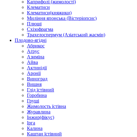
Каприфолі (жимолості)
Клематиси
Клематиси(княжики)
Миління японська (Вістеріопсис)
Плющі
Схізофрагма
Трахелоспермум (Азіатський жасмін)
Плодово-ягідні
Абрикос
Аґрус
Азиміна
Айва
Актинідії
Аронії
Виноград
Вишня
Глід їстівний
Горобина
Груші
Жимолость їстівна
Журавлина
Інжир(фікус)
Ірга
Калина
Каштан їстівний