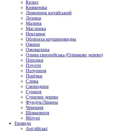
Кизил
Княженіка
Лимонник китайський
Лохина
Малина
Маслинка
Нектарин
Обліпиха крушиновидна
Ожина
Ожомалина
Олива європейська (Оливкове дерево)
Персики
Плуоти
Полуниця
Порічки
Слива
Смородина
Суниця
Суничне дерево
Фундук/Ліщина
Черешня
Шовковиця
Яблуні
Троянди
Англійські