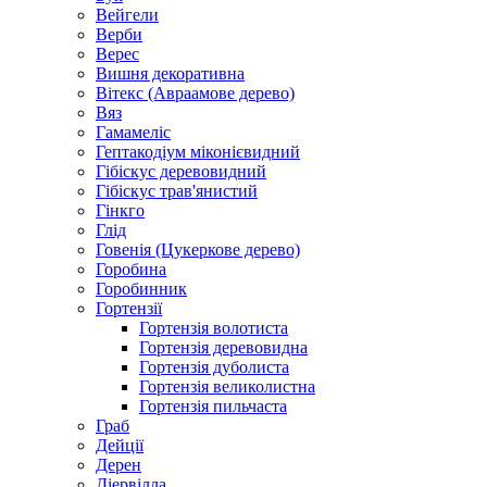
Вейгели
Верби
Верес
Вишня декоративна
Вітекс (Авраамове дерево)
Вяз
Гамамеліс
Гептакодіум міконієвидний
Гібіскус деревовидний
Гібіскус трав'янистий
Гінкго
Глід
Говенія (Цукеркове дерево)
Горобина
Горобинник
Гортензії
Гортензія волотиста
Гортензія деревовидна
Гортензія дуболиста
Гортензія великолистна
Гортензія пильчаста
Граб
Дейції
Дерен
Діервілла