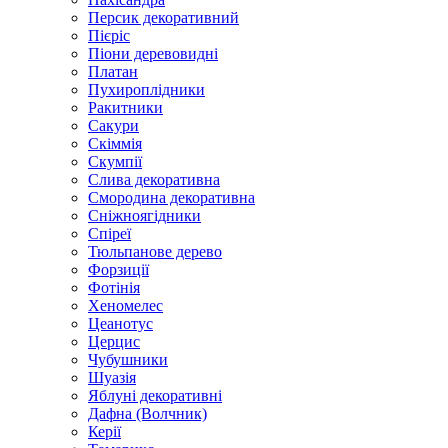
Персик декоративний
Пієріс
Піони деревовидні
Платан
Пухироплідники
Ракитники
Сакури
Скіммія
Скумпії
Слива декоративна
Смородина декоративна
Сніжноягідники
Спіреї
Тюльпанове дерево
Форзиції
Фотінія
Хеномелес
Цеанотус
Церцис
Чубушники
Шуазія
Яблуні декоративні
Дафна (Волчник)
Керії