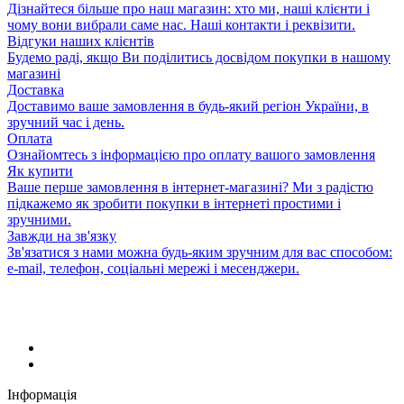
Дізнайтеся більше про наш магазин: хто ми, наші клієнти і
чому вони вибрали саме нас. Наші контакти і реквізити.
Відгуки наших клієнтів
Будемо раді, якщо Ви поділитись досвідом покупки в нашому
магазині
Доставка
Доставимо ваше замовлення в будь-який регіон України, в
зручний час і день.
Оплата
Ознайомтесь з інформацією про оплату вашого замовлення
Як купити
Ваше перше замовлення в інтернет-магазині? Ми з радістю
підкажемо як зробити покупки в інтернеті простими і
зручними.
Завжди на зв'язку
Зв'язатися з нами можна будь-яким зручним для вас способом:
e-mail, телефон, соціальні мережі і месенджери.
Інформація