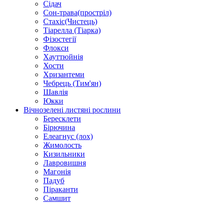
Сідач
Сон-трава(простріл)
Стахіс(Чистець)
Тіарелла (Тіарка)
Фізостегії
Флокси
Хауттюйнія
Хости
Хризантеми
Чебрець (Тим'ян)
Шавлія
Юкки
Вічнозелені листяні рослини
Бересклети
Бірючина
Елеагнус (лох)
Жимолость
Кизильники
Лавровишня
Магонія
Падуб
Піраканти
Самшит