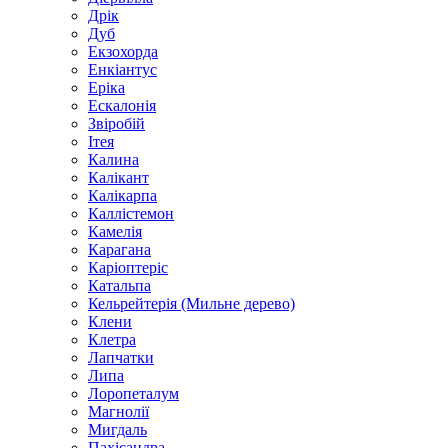
Дрік
Дуб
Екзохорда
Енкіантус
Еріка
Ескалонія
Звіробій
Ітея
Калина
Калікант
Калікарпа
Каллістемон
Камелія
Карагана
Каріоптеріс
Катальпа
Кельрейтерія (Мильне дерево)
Клени
Клетра
Лапчатки
Липа
Лоропеталум
Магнолії
Мигдаль
Пахісандра