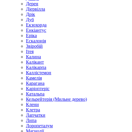
Дерен
Діервілла
Дрік
Дуб
Екзохорда
Енкіантус
Еріка
Ескалонія
Звіробій
Ітея
Калина
Калікант
Калікарпа
Каллістемон
Камелія
Карагана
Каріоптеріс
Катальпа
Кельрейтерія (Мильне дерево)
Клени
Клетра
Лапчатки
Липа
Лоропеталум
Магнолії