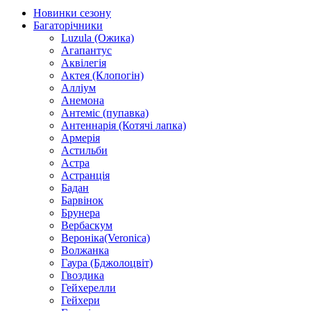
Новинки сезону
Багаторічники
Luzula (Ожика)
Агапантус
Аквілегія
Актея (Клопогін)
Алліум
Анемона
Антеміс (пупавка)
Антеннарія (Котячі лапка)
Армерія
Астильби
Астра
Астранція
Бадан
Барвінок
Брунера
Вербаскум
Вероніка(Veronica)
Волжанка
Гаура (Бджолоцвіт)
Гвоздика
Гейхерелли
Гейхери