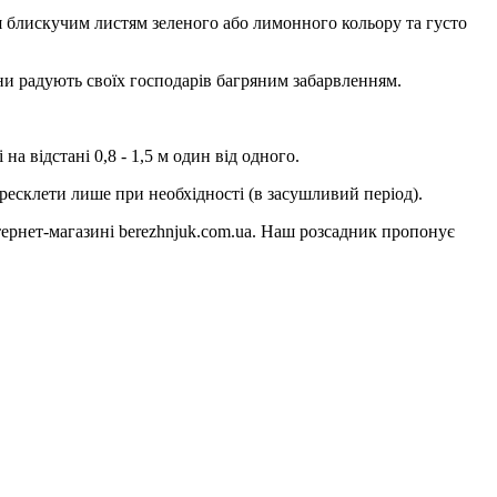
ся блискучим листям зеленого або лимонного кольору та густо
ени радують своїх господарів багряним забарвленням.
на відстані 0,8 - 1,5 м один від одного.
ересклети лише при необхідності (в засушливий період).
ернет-магазині berezhnjuk.com.ua. Наш розсадник пропонує