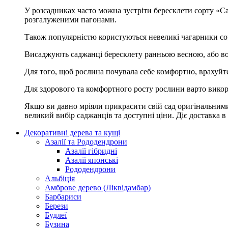
У розсадниках часто можна зустріти бересклети сорту «Ca
розгалуженими пагонами.
Також популярністю користуються невеликі чагарники сор
Висаджують саджанці бересклету ранньою весною, або вос
Для того, щоб рослина почувала себе комфортно, врахуйте ш
Для здорового та комфортного росту рослини варто викори
Якщо ви давно мріяли прикрасити свій сад оригінальними
великий вибір саджанців та доступні ціни. Діє доставка в
Декоративні дерева та кущі
Азалії та Рододендрони
Азалії гібридні
Азалії японські
Рододендрони
Альбіція
Амброве дерево (Ліквідамбар)
Барбариси
Берези
Будлеї
Бузина