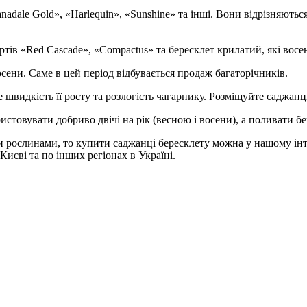
nadale Gold», «Harlequin», «Sunshine» та інші. Вони відрізняють
тів «Red Cascade», «Compactus» та бересклет крилатий, які вос
ени. Саме в цей період відбувається продаж багаторічників.
видкість її росту та розлогість чагарнику. Розміщуйте саджанці 
стовувати добриво двічі на рік (весною і восени), а поливати б
 рослинами, то купити саджанці бересклету можна у нашому інт
 Києві та по інших регіонах в Україні.