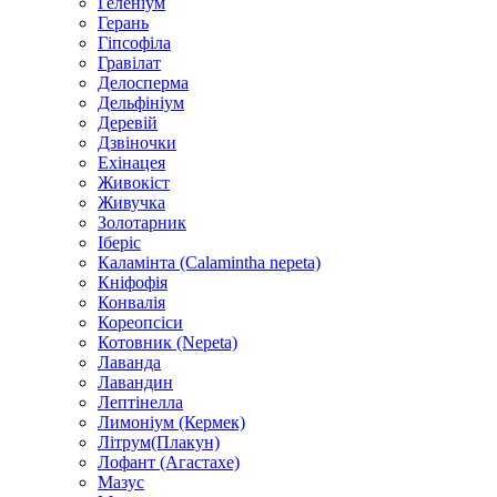
Геленіум
Герань
Гіпсофіла
Гравілат
Делосперма
Дельфініум
Деревій
Дзвіночки
Ехінацея
Живокіст
Живучка
Золотарник
Іберіс
Каламінта (Calamintha nepeta)
Кніфофія
Конвалія
Кореопсіси
Котовник (Nepeta)
Лаванда
Лавандин
Лептінелла
Лимоніум (Кермек)
Літрум(Плакун)
Лофант (Агастахе)
Мазус