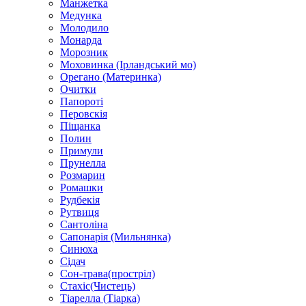
Манжетка
Медунка
Молодило
Монарда
Морозник
Моховинка (Ірландський мо)
Орегано (Материнка)
Очитки
Папороті
Перовскія
Піщанка
Полин
Примули
Прунелла
Розмарин
Ромашки
Рудбекія
Рутвиця
Сантоліна
Сапонарія (Мильнянка)
Синюха
Сідач
Сон-трава(простріл)
Стахіс(Чистець)
Тіарелла (Тіарка)