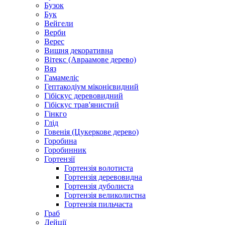
Бузок
Бук
Вейгели
Верби
Верес
Вишня декоративна
Вітекс (Авраамове дерево)
Вяз
Гамамеліс
Гептакодіум міконієвидний
Гібіскус деревовидний
Гібіскус трав'янистий
Гінкго
Глід
Говенія (Цукеркове дерево)
Горобина
Горобинник
Гортензії
Гортензія волотиста
Гортензія деревовидна
Гортензія дуболиста
Гортензія великолистна
Гортензія пильчаста
Граб
Дейції