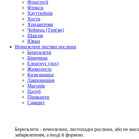
Фізостегії
Флокси
Хауттюйнія
Хости
Хризантеми
Чебрець (Тим'ян)
Шавлія
Юкки
Вічнозелені листяні рослини
Бересклети
Бірючина
Елеагнус (лох)
Жимолость
Кизильники
Лавровишня
Магонія
Падуб
Піраканти
Самшит
Бересклети - вічнозелені, листопадні рослини, або не ви
забарвленням, а іноді й формою.