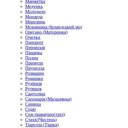
Манжетка
Медунка
Молодило
Монарда
Морозник
Моховинка (Ірландський мо)
Орегано (Материнка)
Очитки
Папороті
Перовскія
Піщанка
Полин
Примули
Прунелла
Розмарин
Ромашки
Рудбекія
Рутвиця
Сантоліна
Сапонарія (Мильнянка)
Синюха
Сідач
Сон-трава(простріл)
Стахіс(Чистець)
Тіарелла (Тіарка)