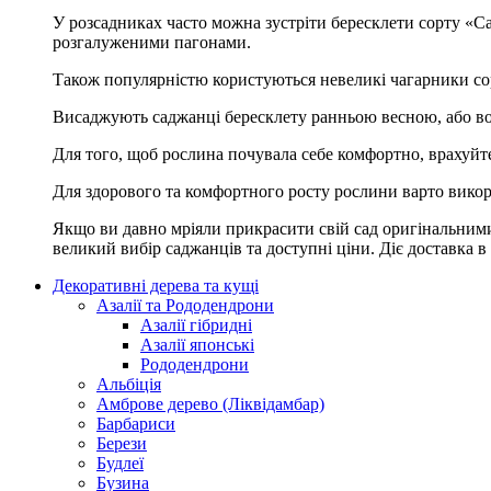
У розсадниках часто можна зустріти бересклети сорту «Ca
розгалуженими пагонами.
Також популярністю користуються невеликі чагарники сор
Висаджують саджанці бересклету ранньою весною, або вос
Для того, щоб рослина почувала себе комфортно, врахуйте ш
Для здорового та комфортного росту рослини варто викори
Якщо ви давно мріяли прикрасити свій сад оригінальними
великий вибір саджанців та доступні ціни. Діє доставка в
Декоративні дерева та кущі
Азалії та Рододендрони
Азалії гібридні
Азалії японські
Рододендрони
Альбіція
Амброве дерево (Ліквідамбар)
Барбариси
Берези
Будлеї
Бузина