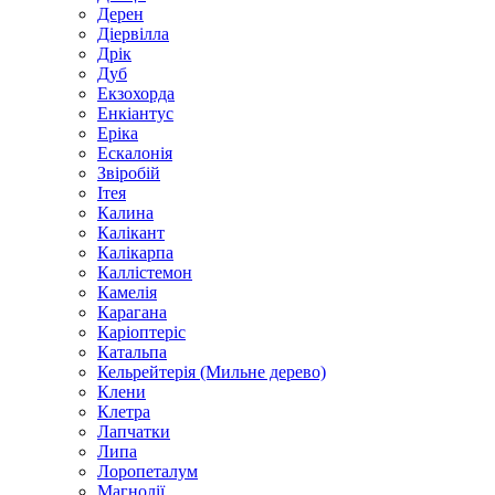
Дерен
Діервілла
Дрік
Дуб
Екзохорда
Енкіантус
Еріка
Ескалонія
Звіробій
Ітея
Калина
Калікант
Калікарпа
Каллістемон
Камелія
Карагана
Каріоптеріс
Катальпа
Кельрейтерія (Мильне дерево)
Клени
Клетра
Лапчатки
Липа
Лоропеталум
Магнолії