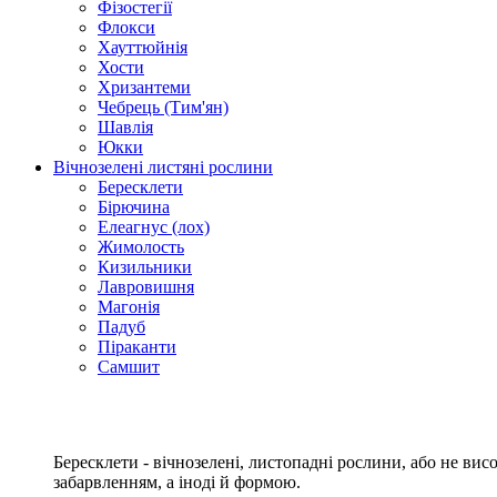
Фізостегії
Флокси
Хауттюйнія
Хости
Хризантеми
Чебрець (Тим'ян)
Шавлія
Юкки
Вічнозелені листяні рослини
Бересклети
Бірючина
Елеагнус (лох)
Жимолость
Кизильники
Лавровишня
Магонія
Падуб
Піраканти
Самшит
Бересклети - вічнозелені, листопадні рослини, або не ви
забарвленням, а іноді й формою.