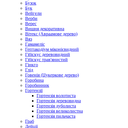
Бузок
Бук
Вейгели
Верби
Верес
Вишня декоративна
Вітекс (Авраамове дерево)
Вяз
Гамамеліс
Гептакодіум міконієвидний
Гібіскус деревовидний
Гібіскус трав'янистий
Гінкго
Глід
Говенія (Цукеркове дерево)
Горобина
Горобинник
Гортензії
Гортензія волотиста
Гортензія деревовидна
Гортензія дуболиста
Гортензія великолистна
Гортензія пильчаста
Граб
Дейції