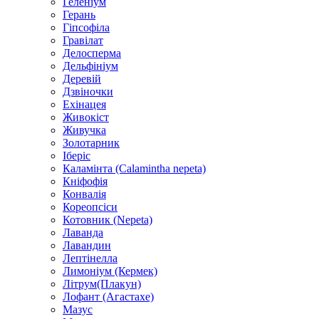
Геленіум
Герань
Гіпсофіла
Гравілат
Делосперма
Дельфініум
Деревій
Дзвіночки
Ехінацея
Живокіст
Живучка
Золотарник
Іберіс
Каламінта (Calamintha nepeta)
Кніфофія
Конвалія
Кореопсіси
Котовник (Nepeta)
Лаванда
Лавандин
Лептінелла
Лимоніум (Кермек)
Літрум(Плакун)
Лофант (Агастахе)
Мазус