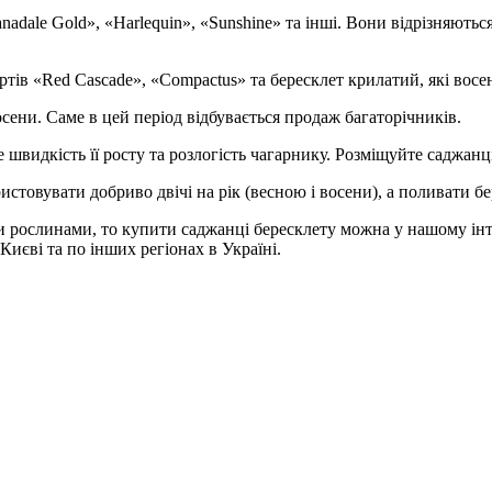
nadale Gold», «Harlequin», «Sunshine» та інші. Вони відрізняють
тів «Red Cascade», «Compactus» та бересклет крилатий, які вос
ени. Саме в цей період відбувається продаж багаторічників.
видкість її росту та розлогість чагарнику. Розміщуйте саджанці 
стовувати добриво двічі на рік (весною і восени), а поливати б
 рослинами, то купити саджанці бересклету можна у нашому інт
 Києві та по інших регіонах в Україні.