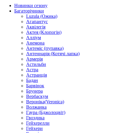
Новинки сезону
Багаторічники
Luzula (Ожика)
Агапантус
Аквілегія
Актея (Клопогін)
Алліум
Анемона
Антеміс (пупавка)
Антеннарія (Котячі лапка)
Армерія
Астильби
Астра
Астранція
Бадан
Барвінок
Брунера
Вербаскум
Вероніка(Veronica)
Волжанка
Гаура (Бджолоцвіт)
Гвоздика
Гейхерелли
Гейхери