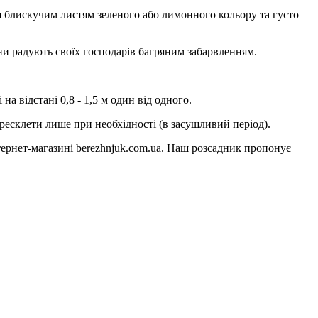
ся блискучим листям зеленого або лимонного кольору та густо
ени радують своїх господарів багряним забарвленням.
на відстані 0,8 - 1,5 м один від одного.
ересклети лише при необхідності (в засушливий період).
ернет-магазині berezhnjuk.com.ua. Наш розсадник пропонує