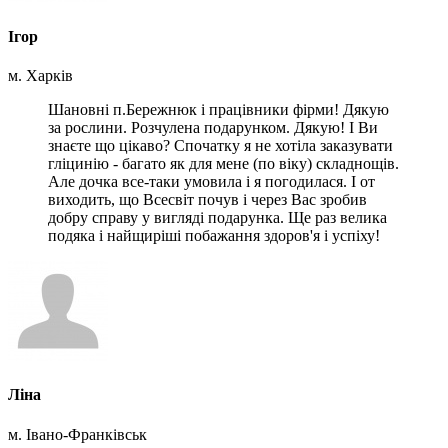
Ігор
м. Харків
Шановні п.Бережнюк і працівники фірми! Дякую
за рослини. Розчулена подарунком. Дякую! І Ви
знаєте що цікаво? Спочатку я не хотіла заказувати
гліцинію - багато як для мене (по віку) складнощів.
Але дочка все-таки умовила і я погодилася. І от
виходить, що Всесвіт почув і через Вас зробив
добру справу у вигляді подарунка. Ще раз велика
подяка і найщиріші побажання здоров'я і успіху!
Ліна
м. Івано-Франківськ