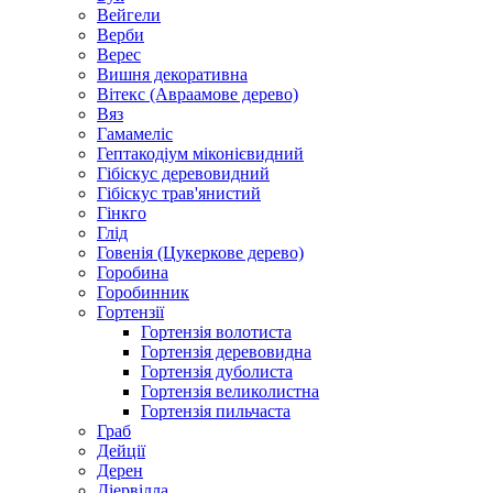
Вейгели
Верби
Верес
Вишня декоративна
Вітекс (Авраамове дерево)
Вяз
Гамамеліс
Гептакодіум міконієвидний
Гібіскус деревовидний
Гібіскус трав'янистий
Гінкго
Глід
Говенія (Цукеркове дерево)
Горобина
Горобинник
Гортензії
Гортензія волотиста
Гортензія деревовидна
Гортензія дуболиста
Гортензія великолистна
Гортензія пильчаста
Граб
Дейції
Дерен
Діервілла