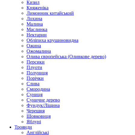
Кизил
Княженіка
Лимонник китайський
Лохина
Малина
Маслинка
Нектарин
Обліпиха крушиновидна
Ожина
Ожомалина
Олива європейська (Оливкове дерево)
Персики
Плуоти
Полуниця
Порічки
Слива
Смородина
Суниця
Суничне дерево
Фундук/Ліщина
Черешня
Шовковиця
Яблуні
Троянди
Англійські