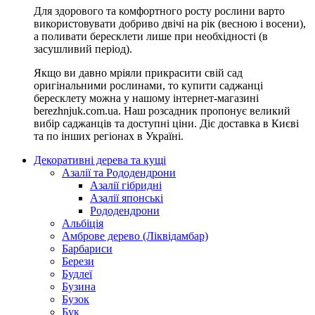
Для здорового та комфортного росту рослини варто
використовувати добриво двічі на рік (весною і восени),
а поливати бересклети лише при необхідності (в
засушливий період).
Якщо ви давно мріяли прикрасити свій сад
оригінальними рослинами, то купити саджанці
бересклету можна у нашому інтернет-магазині
berezhnjuk.com.ua. Наш розсадник пропонує великий
вибір саджанців та доступні ціни. Діє доставка в Києві
та по інших регіонах в Україні.
Декоративні дерева та кущі
Азалії та Рододендрони
Азалії гібридні
Азалії японські
Рододендрони
Альбіція
Амброве дерево (Ліквідамбар)
Барбариси
Берези
Будлеї
Бузина
Бузок
Бук