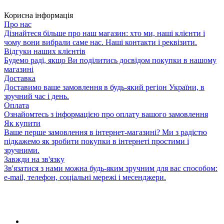
Корисна інформація
Про нас
Дізнайтеся більше про наш магазин: хто ми, наші клієнти і
чому вони вибрали саме нас. Наші контакти і реквізити.
Відгуки наших клієнтів
Будемо раді, якщо Ви поділитись досвідом покупки в нашому
магазині
Доставка
Доставимо ваше замовлення в будь-який регіон України, в
зручний час і день.
Оплата
Ознайомтесь з інформацією про оплату вашого замовлення
Як купити
Ваше перше замовлення в інтернет-магазині? Ми з радістю
підкажемо як зробити покупки в інтернеті простими і
зручними.
Завжди на зв'язку
Зв'язатися з нами можна будь-яким зручним для вас способом:
e-mail, телефон, соціальні мережі і месенджери.