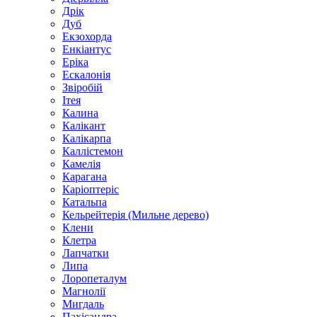
Дрік
Дуб
Екзохорда
Енкіантус
Еріка
Ескалонія
Звіробій
Ітея
Калина
Калікант
Калікарпа
Каллістемон
Камелія
Карагана
Каріоптеріс
Катальпа
Кельрейтерія (Мильне дерево)
Клени
Клетра
Лапчатки
Липа
Лоропеталум
Магнолії
Мигдаль
Пахісандра