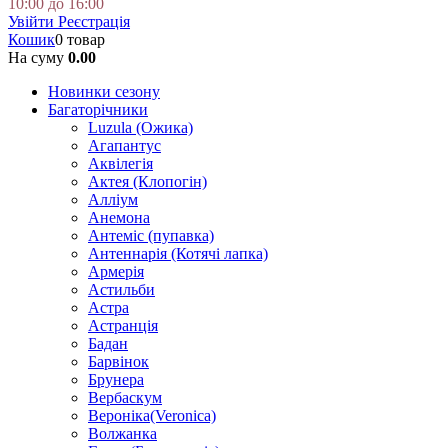
10:00 до 16:00
Увійти
Реєстрація
Кошик
0 товар
На суму
0.00
Новинки сезону
Багаторічники
Luzula (Ожика)
Агапантус
Аквілегія
Актея (Клопогін)
Алліум
Анемона
Антеміс (пупавка)
Антеннарія (Котячі лапка)
Армерія
Астильби
Астра
Астранція
Бадан
Барвінок
Брунера
Вербаскум
Вероніка(Veronica)
Волжанка