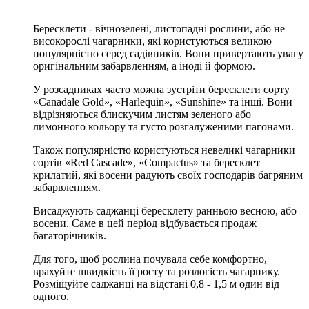
Бересклети - вічнозелені, листопадні рослини, або не
високорослі чагарники, які користуються великою
популярністю серед садівників. Вони привертають увагу
оригінальним забарвленням, а іноді й формою.
У розсадниках часто можна зустріти бересклети сорту
«Canadale Gold», «Harlequin», «Sunshine» та інші. Вони
відрізняються блискучим листям зеленого або
лимонного кольору та густо розгалуженими пагонами.
Також популярністю користуються невеликі чагарники
сортів «Red Cascade», «Compactus» та бересклет
крилатий, які восени радують своїх господарів багряним
забарвленням.
Висаджують саджанці бересклету ранньою весною, або
восени. Саме в цей період відбувається продаж
багаторічників.
Для того, щоб рослина почувала себе комфортно,
врахуйте швидкість її росту та розлогість чагарнику.
Розміщуйте саджанці на відстані 0,8 - 1,5 м один від
одного.