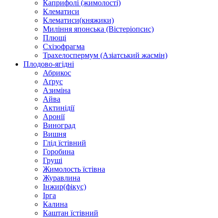
Каприфолі (жимолості)
Клематиси
Клематиси(княжики)
Миління японська (Вістеріопсис)
Плющі
Схізофрагма
Трахелоспермум (Азіатський жасмін)
Плодово-ягідні
Абрикос
Аґрус
Азиміна
Айва
Актинідії
Аронії
Виноград
Вишня
Глід їстівний
Горобина
Груші
Жимолость їстівна
Журавлина
Інжир(фікус)
Ірга
Калина
Каштан їстівний