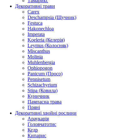
Тамарикс
Декоративні трави
Carex
Deschampsia (Щучник)
Festuca
Hakonechloa
Imperata
Koeleria (Келерія)
Leymus (Колосняк)
Miscanthus
Molinia
Muhlenbergia
Ophiopogon
Panicum (Просо)
Pennisetum
Schizachyrium
Stipa (Ковила)
Куничник
Пампасна трава
Пряні
Декоративні хвойні рослини
Араукарія
Головчатотис
Кедр
Кипарис