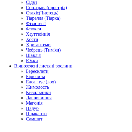
Сідач
Сон-трава(простріл)
Стахіс(Чистець)
Тіарелла (Тіарка)
Фізостегії
Флокси
Хауттюйнія
Хости
Хризантеми
Чебрець (Тим'ян)
Шавлія
Юкки
Вічнозелені листяні рослини
Бересклети
Бірючина
Елеагнус (лох)
Жимолость
Кизильники
Лавровишня
Магонія
Падуб
Піраканти
Самшит