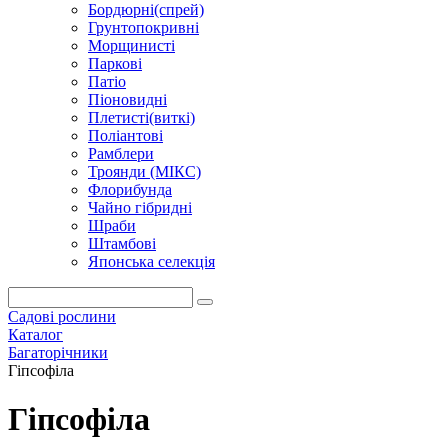
Бордюрні(спрей)
Грунтопокривні
Морщинисті
Паркові
Патіо
Піоновидні
Плетисті(виткі)
Поліантові
Рамблери
Троянди (МІКС)
Флорибунда
Чайно гібридні
Шраби
Штамбові
Японська селекція
Садові рослини
Каталог
Багаторічники
Гіпсофіла
Гіпсофіла