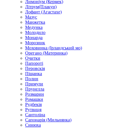
Лимоніум (Кермек)
Літрум(Плакун)
Лофант (Агастахе)
Мазус
Манжетка
Медунка
Молодило
Монарда
Морозник
Моховинка (Ірландський мо)
Орегано (Материнка)
Очитки
Папороті
Перовскія
Піщанка
Полин
Примули
Прунелла
Розмарин
Ромашки
Рудбекія
Рутвиця
Сантоліна
Сапонарія (Мильнянка)
Синюха