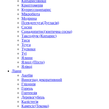
Кипарисовики
Криптомерія
Купрессоципарис
Мікробіота
Модрина
Псевдотсуга(Дугласія)
Сосни
Сциадопитис(зонтична сосна)
Таксодіум (Кипарис)
Тиси
Тсуга
Туєвики
Туї
Ялини
Ялиці (Піхти)
Ялівці
Ліани
Акебія
Виноград декоративний
Гліцинія
Горець
Гортензія
Деревогубець
Калістегія
Кампсіс(Текома)