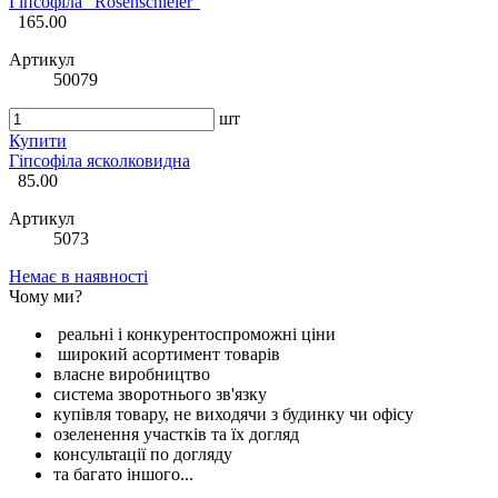
Гіпсофіла "Rosenschleier"
165.00
Артикул
50079
шт
Купити
Гіпсофіла ясколковидна
85.00
Артикул
5073
Немає в наявності
Чому ми?
реальні і конкурентоспроможні ціни
широкий асортимент товарів
власне виробництво
система зворотнього зв'язку
купівля товару, не виходячи з будинку чи офісу
озеленення участків та їх догляд
консультації по догляду
та багато іншого...