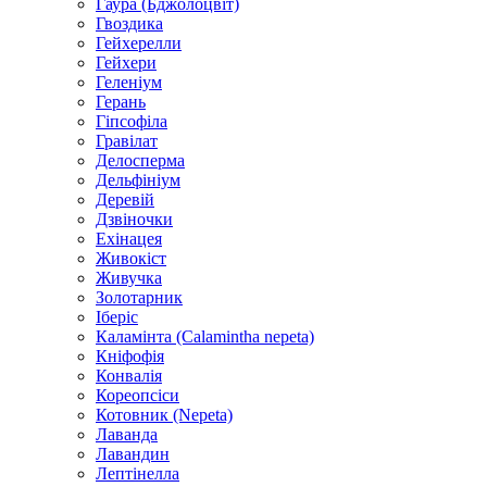
Гаура (Бджолоцвіт)
Гвоздика
Гейхерелли
Гейхери
Геленіум
Герань
Гіпсофіла
Гравілат
Делосперма
Дельфініум
Деревій
Дзвіночки
Ехінацея
Живокіст
Живучка
Золотарник
Іберіс
Каламінта (Calamintha nepeta)
Кніфофія
Конвалія
Кореопсіси
Котовник (Nepeta)
Лаванда
Лавандин
Лептінелла