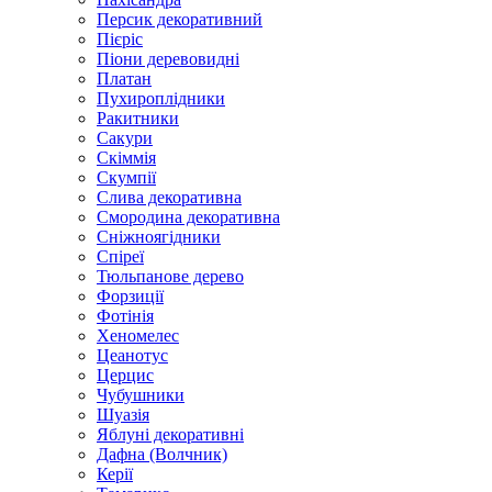
Персик декоративний
Пієріс
Піони деревовидні
Платан
Пухироплідники
Ракитники
Сакури
Скіммія
Скумпії
Слива декоративна
Смородина декоративна
Сніжноягідники
Спіреї
Тюльпанове дерево
Форзиції
Фотінія
Хеномелес
Цеанотус
Церцис
Чубушники
Шуазія
Яблуні декоративні
Дафна (Волчник)
Керії