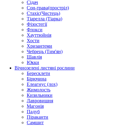
Сідач
Сон-трава(простріл)
Стахіс(Чистець)
Тіарелла (Тіарка)
Фізостегії
Флокси
Хауттюйнія
Хости
Хризантеми
Чебрець (Тим'ян)
Шавлія
Юкки
Вічнозелені листяні рослини
Бересклети
Бірючина
Елеагнус (лох)
Жимолость
Кизильники
Лавровишня
Магонія
Падуб
Піраканти
Самшит