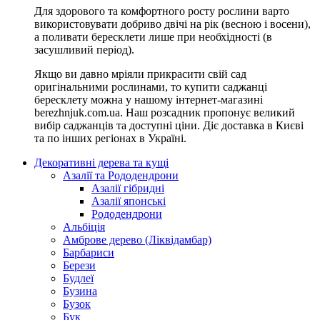
Для здорового та комфортного росту рослини варто
використовувати добриво двічі на рік (весною і восени),
а поливати бересклети лише при необхідності (в
засушливий період).
Якщо ви давно мріяли прикрасити свій сад
оригінальними рослинами, то купити саджанці
бересклету можна у нашому інтернет-магазині
berezhnjuk.com.ua. Наш розсадник пропонує великий
вибір саджанців та доступні ціни. Діє доставка в Києві
та по інших регіонах в Україні.
Декоративні дерева та кущі
Азалії та Рододендрони
Азалії гібридні
Азалії японські
Рододендрони
Альбіція
Амброве дерево (Ліквідамбар)
Барбариси
Берези
Будлеї
Бузина
Бузок
Бук