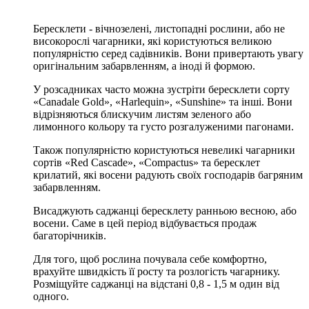
Бересклети - вічнозелені, листопадні рослини, або не
високорослі чагарники, які користуються великою
популярністю серед садівників. Вони привертають увагу
оригінальним забарвленням, а іноді й формою.
У розсадниках часто можна зустріти бересклети сорту
«Canadale Gold», «Harlequin», «Sunshine» та інші. Вони
відрізняються блискучим листям зеленого або
лимонного кольору та густо розгалуженими пагонами.
Також популярністю користуються невеликі чагарники
сортів «Red Cascade», «Compactus» та бересклет
крилатий, які восени радують своїх господарів багряним
забарвленням.
Висаджують саджанці бересклету ранньою весною, або
восени. Саме в цей період відбувається продаж
багаторічників.
Для того, щоб рослина почувала себе комфортно,
врахуйте швидкість її росту та розлогість чагарнику.
Розміщуйте саджанці на відстані 0,8 - 1,5 м один від
одного.