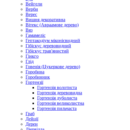
Вейгели
Верби
Верес
Вишня декоративна
Вітекс (Авраамове дерево)
Вяз
Гамамеліс
Гептакодіум міконієвидний
Гібіскус деревовидний
Гібіскус трав'янистий
Гінкго
Глід
Говенія (Цукеркове дерево)
Горобина
Горобинник
Гортензії
Гортензія волотиста
Гортензія деревовидна
Гортензія дуболиста
Гортензія великолистна
Гортензія пильчаста
Граб
Дейції
Дерен
Діервілла