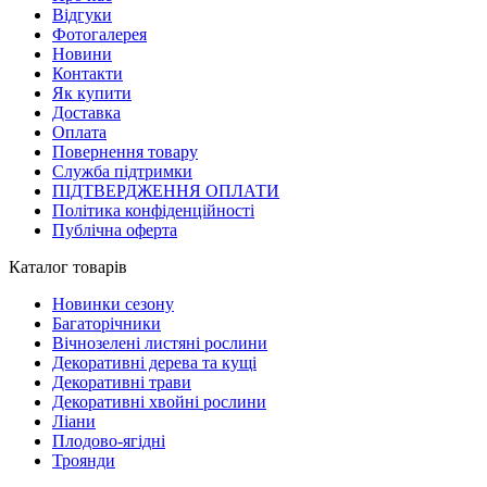
Відгуки
Фотогалерея
Новини
Контакти
Як купити
Доставка
Оплата
Повернення товару
Служба підтримки
ПІДТВЕРДЖЕННЯ ОПЛАТИ
Політика конфіденційності
Публічна оферта
Каталог товарів
Новинки сезону
Багаторічники
Вічнозелені листяні рослини
Декоративні дерева та кущі
Декоративні трави
Декоративні хвойні рослини
Ліани
Плодово-ягідні
Троянди