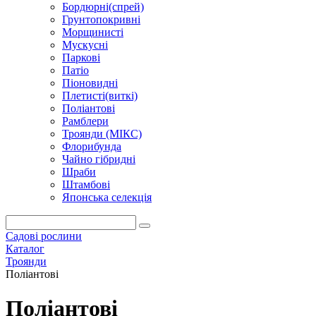
Бордюрні(спрей)
Грунтопокривні
Морщинисті
Мускусні
Паркові
Патіо
Піоновидні
Плетисті(виткі)
Поліантові
Рамблери
Троянди (МІКС)
Флорибунда
Чайно гібридні
Шраби
Штамбові
Японська селекція
Садові рослини
Каталог
Троянди
Поліантові
Поліантові