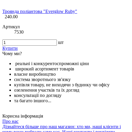
Троянда поліантова "Everglow Ruby"
240.00
Артикул
7530
шт
Купити
Чому ми?
реальні і конкурентоспроможні ціни
широкий асортимент товарів
власне виробництво
система зворотнього зв'язку
купівля товару, не виходячи з будинку чи офісу
озеленення участків та їх догляд
консультації по догляду
та багато іншого...
Корисна інформація
Про нас
Дізнайтеся більше про наш магазин: хто ми, наші клієнти і
чому вони вибрали саме нас. Наші контакти і реквізити.