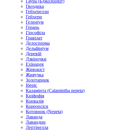
Гаура (Бджолоцвіт)
Гвоздика
Гейхерелли
Гейхери
Геленіум
Герань
Гіпсофіла
Гравілат
Делосперма
Дельфініум
Деревій
Дзвіночки
Ехінацея
Живокіст
Живучка
Золотарник
Іберіс
Каламінта (Calamintha nepeta)
Кніфофія
Конвалія
Кореопсіси
Котовник (Nepeta)
Лаванда
Лавандин
Лептінелла