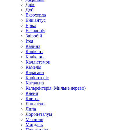
Дрік
Дуб
Екзохорда
Енкіантус
Еріка
Ескалонія
Звіробій
Ітея
Калина
Калікант
Калікарпа
Каллістемон
Камелія
Карагана
Каріоптеріс
Катальпа
Кельрейтерія (Мильне дерево)
Клени
Клетра
Лапчатки
Липа
Лоропеталум
Магнолії
Мигдаль
Пахісандра