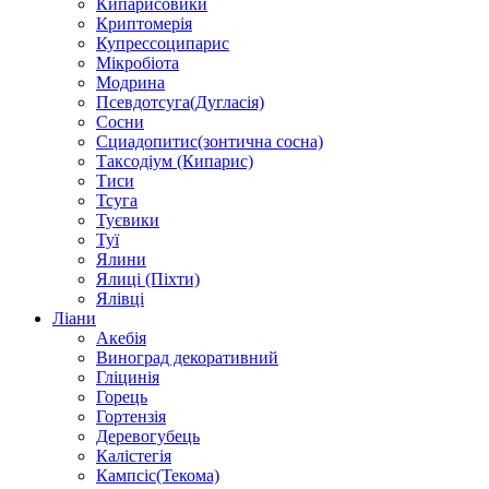
Кипарисовики
Криптомерія
Купрессоципарис
Мікробіота
Модрина
Псевдотсуга(Дугласія)
Сосни
Сциадопитис(зонтична сосна)
Таксодіум (Кипарис)
Тиси
Тсуга
Туєвики
Туї
Ялини
Ялиці (Піхти)
Ялівці
Ліани
Акебія
Виноград декоративний
Гліцинія
Горець
Гортензія
Деревогубець
Калістегія
Кампсіс(Текома)