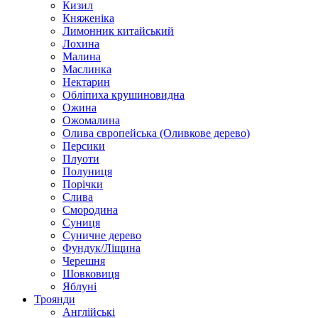
Кизил
Княженіка
Лимонник китайський
Лохина
Малина
Маслинка
Нектарин
Обліпиха крушиновидна
Ожина
Ожомалина
Олива європейська (Оливкове дерево)
Персики
Плуоти
Полуниця
Порічки
Слива
Смородина
Суниця
Суничне дерево
Фундук/Ліщина
Черешня
Шовковиця
Яблуні
Троянди
Англійські