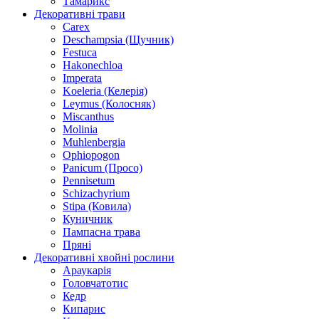
Тамарикс
Декоративні трави
Carex
Deschampsia (Щучник)
Festuca
Hakonechloa
Imperata
Koeleria (Келерія)
Leymus (Колосняк)
Miscanthus
Molinia
Muhlenbergia
Ophiopogon
Panicum (Просо)
Pennisetum
Schizachyrium
Stipa (Ковила)
Куничник
Пампасна трава
Пряні
Декоративні хвойні рослини
Араукарія
Головчатотис
Кедр
Кипарис