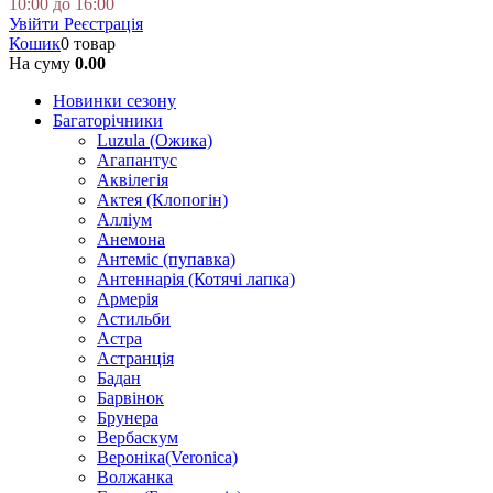
10:00 до 16:00
Увійти
Реєстрація
Кошик
0 товар
На суму
0.00
Новинки сезону
Багаторічники
Luzula (Ожика)
Агапантус
Аквілегія
Актея (Клопогін)
Алліум
Анемона
Антеміс (пупавка)
Антеннарія (Котячі лапка)
Армерія
Астильби
Астра
Астранція
Бадан
Барвінок
Брунера
Вербаскум
Вероніка(Veronica)
Волжанка