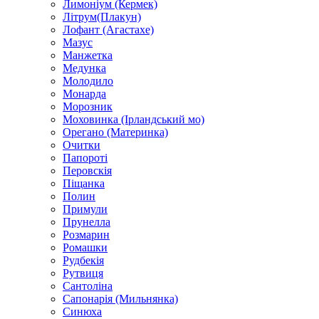
Лимоніум (Кермек)
Літрум(Плакун)
Лофант (Агастахе)
Мазус
Манжетка
Медунка
Молодило
Монарда
Морозник
Моховинка (Ірландський мо)
Орегано (Материнка)
Очитки
Папороті
Перовскія
Піщанка
Полин
Примули
Прунелла
Розмарин
Ромашки
Рудбекія
Рутвиця
Сантоліна
Сапонарія (Мильнянка)
Синюха