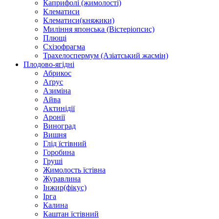
Каприфолі (жимолості)
Клематиси
Клематиси(княжики)
Миління японська (Вістеріопсис)
Плющі
Схізофрагма
Трахелоспермум (Азіатський жасмін)
Плодово-ягідні
Абрикос
Аґрус
Азиміна
Айва
Актинідії
Аронії
Виноград
Вишня
Глід їстівний
Горобина
Груші
Жимолость їстівна
Журавлина
Інжир(фікус)
Ірга
Калина
Каштан їстівний