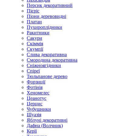
Персик декоративний
Пієріс
Піони деревовидні
Платан
Пухироплідники
Ракитники
Сакури
Скіммія
Скумпії
Слива декоративна
Смородина декоративна
Сніжноягідники
Спіреї
Тюльпанове дерево
Форзиції
Фотінія
Хеномелес
Цеанотус
Церцис
Чубушники
Шуазія
Яблуні декоративні
Дафна (Волчник)
Керії