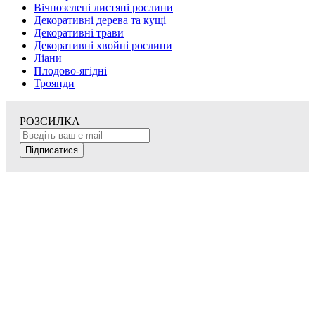
Вічнозелені листяні рослини
Декоративні дерева та кущі
Декоративні трави
Декоративні хвойні рослини
Ліани
Плодово-ягідні
Троянди
РОЗСИЛКА
Підписатися