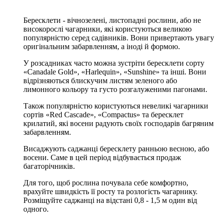
Бересклети - вічнозелені, листопадні рослини, або не
високорослі чагарники, які користуються великою
популярністю серед садівників. Вони привертають увагу
оригінальним забарвленням, а іноді й формою.
У розсадниках часто можна зустріти бересклети сорту
«Canadale Gold», «Harlequin», «Sunshine» та інші. Вони
відрізняються блискучим листям зеленого або
лимонного кольору та густо розгалуженими пагонами.
Також популярністю користуються невеликі чагарники
сортів «Red Cascade», «Compactus» та бересклет
крилатий, які восени радують своїх господарів багряним
забарвленням.
Висаджують саджанці бересклету ранньою весною, або
восени. Саме в цей період відбувається продаж
багаторічників.
Для того, щоб рослина почувала себе комфортно,
врахуйте швидкість її росту та розлогість чагарнику.
Розміщуйте саджанці на відстані 0,8 - 1,5 м один від
одного.