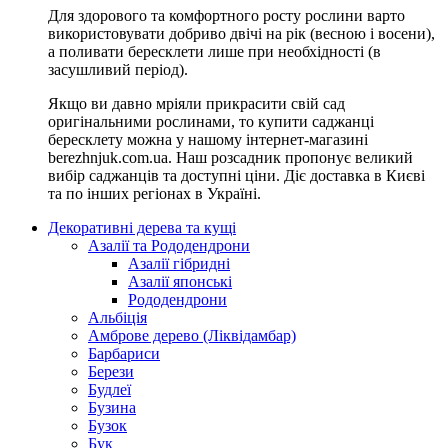
Для здорового та комфортного росту рослини варто
використовувати добриво двічі на рік (весною і восени),
а поливати бересклети лише при необхідності (в
засушливий період).
Якщо ви давно мріяли прикрасити свій сад
оригінальними рослинами, то купити саджанці
бересклету можна у нашому інтернет-магазині
berezhnjuk.com.ua. Наш розсадник пропонує великий
вибір саджанців та доступні ціни. Діє доставка в Києві
та по інших регіонах в Україні.
Декоративні дерева та кущі
Азалії та Рододендрони
Азалії гібридні
Азалії японські
Рододендрони
Альбіція
Амброве дерево (Ліквідамбар)
Барбариси
Берези
Будлеї
Бузина
Бузок
Бук