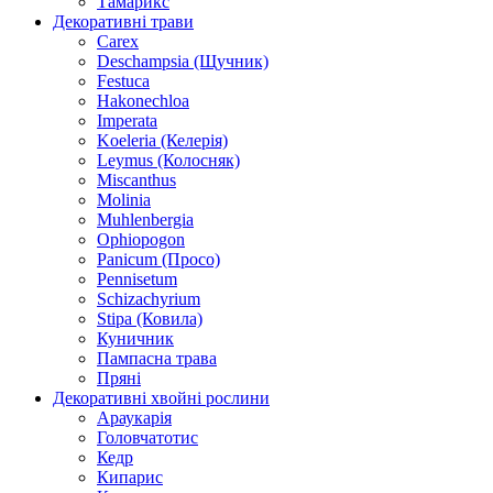
Тамарикс
Декоративні трави
Carex
Deschampsia (Щучник)
Festuca
Hakonechloa
Imperata
Koeleria (Келерія)
Leymus (Колосняк)
Miscanthus
Molinia
Muhlenbergia
Ophiopogon
Panicum (Просо)
Pennisetum
Schizachyrium
Stipa (Ковила)
Куничник
Пампасна трава
Пряні
Декоративні хвойні рослини
Араукарія
Головчатотис
Кедр
Кипарис