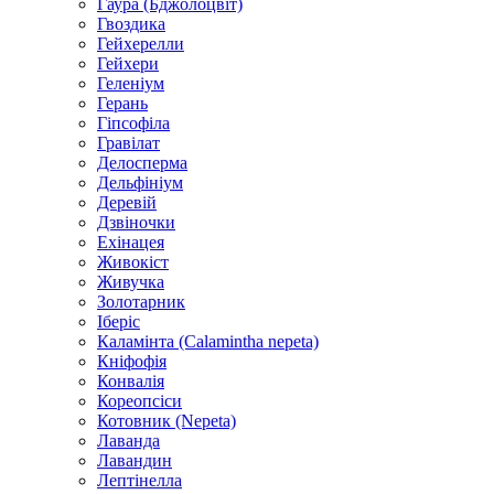
Гаура (Бджолоцвіт)
Гвоздика
Гейхерелли
Гейхери
Геленіум
Герань
Гіпсофіла
Гравілат
Делосперма
Дельфініум
Деревій
Дзвіночки
Ехінацея
Живокіст
Живучка
Золотарник
Іберіс
Каламінта (Calamintha nepeta)
Кніфофія
Конвалія
Кореопсіси
Котовник (Nepeta)
Лаванда
Лавандин
Лептінелла