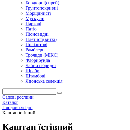
Бордюрні(спрей)
Грунтопокривні
Морщинисті
Мускусні
Паркові
Патіо
Піоновидні
Плетисті(виткі)
Поліантові
Рамблери
Троянди (МІКС)
Флорибунда
Чайно гібридні
Шраби
Штамбові
Японська селекція
Садові рослини
Каталог
Плодово-ягідні
Каштан їстівний
Каштан їстівний