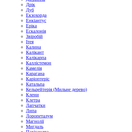
Дрік
Дуб
Екзохорда
Енкіантус
Еріка
Ескалонія
Звіробій
Ітея
Калина
Калікант
Калікарпа
Каллістемон
Камелія
Карагана
Каріоптеріс
Катальпа
Кельрейтерія (Мильне дерево)
Клени
Клетра
Лапчатки
Липа
Лоропеталум
Магнолії
Мигдаль
Пахісандра