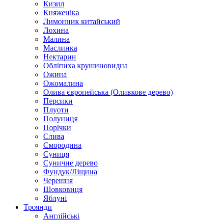
Кизил
Княженіка
Лимонник китайський
Лохина
Малина
Маслинка
Нектарин
Обліпиха крушиновидна
Ожина
Ожомалина
Олива європейська (Оливкове дерево)
Персики
Плуоти
Полуниця
Порічки
Слива
Смородина
Суниця
Суничне дерево
Фундук/Ліщина
Черешня
Шовковиця
Яблуні
Троянди
Англійські