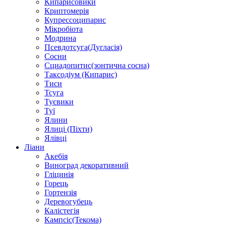
Кипарисовики
Криптомерія
Купрессоципарис
Мікробіота
Модрина
Псевдотсуга(Дугласія)
Сосни
Сциадопитис(зонтична сосна)
Таксодіум (Кипарис)
Тиси
Тсуга
Туєвики
Туї
Ялини
Ялиці (Піхти)
Ялівці
Ліани
Акебія
Виноград декоративний
Гліцинія
Горець
Гортензія
Деревогубець
Калістегія
Кампсіс(Текома)