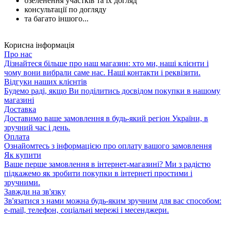
озеленення участків та їх догляд
консультації по догляду
та багато іншого...
Корисна інформація
Про нас
Дізнайтеся більше про наш магазин: хто ми, наші клієнти і
чому вони вибрали саме нас. Наші контакти і реквізити.
Відгуки наших клієнтів
Будемо раді, якщо Ви поділитись досвідом покупки в нашому
магазині
Доставка
Доставимо ваше замовлення в будь-який регіон України, в
зручний час і день.
Оплата
Ознайомтесь з інформацією про оплату вашого замовлення
Як купити
Ваше перше замовлення в інтернет-магазині? Ми з радістю
підкажемо як зробити покупки в інтернеті простими і
зручними.
Завжди на зв'язку
Зв'язатися з нами можна будь-яким зручним для вас способом:
e-mail, телефон, соціальні мережі і месенджери.