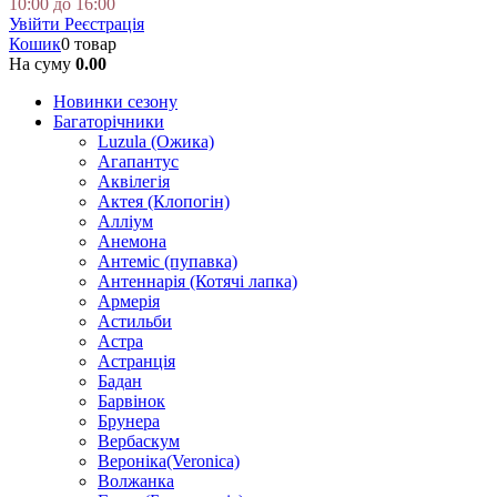
10:00 до 16:00
Увійти
Реєстрація
Кошик
0 товар
На суму
0.00
Новинки сезону
Багаторічники
Luzula (Ожика)
Агапантус
Аквілегія
Актея (Клопогін)
Алліум
Анемона
Антеміс (пупавка)
Антеннарія (Котячі лапка)
Армерія
Астильби
Астра
Астранція
Бадан
Барвінок
Брунера
Вербаскум
Вероніка(Veronica)
Волжанка