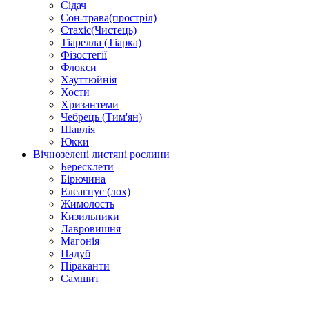
Сідач
Сон-трава(простріл)
Стахіс(Чистець)
Тіарелла (Тіарка)
Фізостегії
Флокси
Хауттюйнія
Хости
Хризантеми
Чебрець (Тим'ян)
Шавлія
Юкки
Вічнозелені листяні рослини
Бересклети
Бірючина
Елеагнус (лох)
Жимолость
Кизильники
Лавровишня
Магонія
Падуб
Піраканти
Самшит