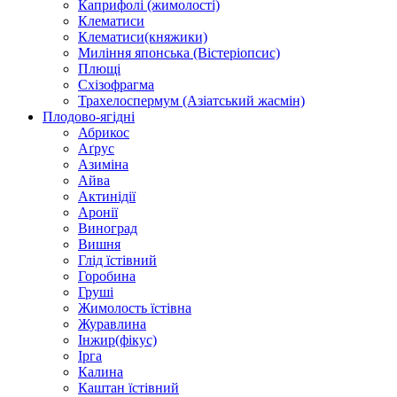
Каприфолі (жимолості)
Клематиси
Клематиси(княжики)
Миління японська (Вістеріопсис)
Плющі
Схізофрагма
Трахелоспермум (Азіатський жасмін)
Плодово-ягідні
Абрикос
Аґрус
Азиміна
Айва
Актинідії
Аронії
Виноград
Вишня
Глід їстівний
Горобина
Груші
Жимолость їстівна
Журавлина
Інжир(фікус)
Ірга
Калина
Каштан їстівний