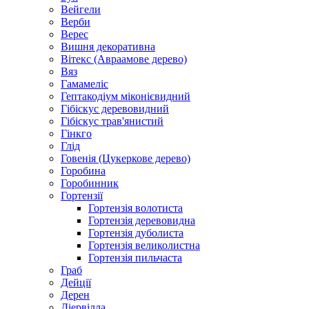
Вейгели
Верби
Верес
Вишня декоративна
Вітекс (Авраамове дерево)
Вяз
Гамамеліс
Гептакодіум міконієвидний
Гібіскус деревовидний
Гібіскус трав'янистий
Гінкго
Глід
Говенія (Цукеркове дерево)
Горобина
Горобинник
Гортензії
Гортензія волотиста
Гортензія деревовидна
Гортензія дуболиста
Гортензія великолистна
Гортензія пильчаста
Граб
Дейції
Дерен
Діервілла