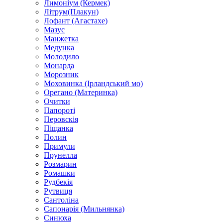
Лимоніум (Кермек)
Літрум(Плакун)
Лофант (Агастахе)
Мазус
Манжетка
Медунка
Молодило
Монарда
Морозник
Моховинка (Ірландський мо)
Орегано (Материнка)
Очитки
Папороті
Перовскія
Піщанка
Полин
Примули
Прунелла
Розмарин
Ромашки
Рудбекія
Рутвиця
Сантоліна
Сапонарія (Мильнянка)
Синюха