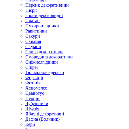
Персик декоративний
Пієріс
Піони деревовидні
Платан
Пухироплідники
Ракитники
Сакури
Скіммія
Скумпії
Слива декоративна
Смородина декоративна
Сніжноягідники
Спіреї
Тюльпанове дерево
Форзиції
Фотінія
Хеномелес
Цеанотус
Церцис
Чубушники
Шуазія
Яблуні декоративні
Дафна (Волчник)
Керії