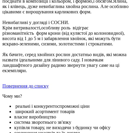
поєднати в композиції і кольором, і формою,і обсягом.Ялина,
як і ялівець, дуже невибаглива хвойна рослина. Але особливо
цікавими є вирощування карликових форм.
Невибагливі у догляді і СОСНИ.
Крім витривалості,особливу роль відіграє
різноманітність форм крони (від кулястої до колоновидної),
висота від 1 до 5 м і забарвлення хвоїнок, які можуть бути
яскраво-зеленими, сизими, золотистими і строкатими.
Як бачите, серед хвойних рослин достатньо видів, які можна
назвати ідеальними для лінивого саду. І новачкам
ландшафтного дизайну радимо звернути увагу саме на ці
екземпляри.
Повернення до списку
Чому ми?
реальні і конкурентоспроможні ціни
широкий асортимент товарів
власне виробництво
система зворотнього зв'язку
купівля товару, не виходячи з будинку чи офісу
озеленення участків та їх догляд