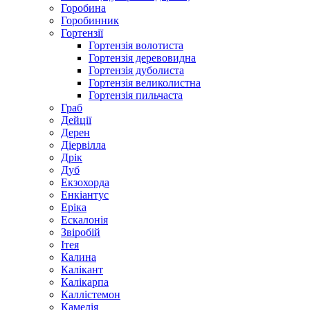
Горобина
Горобинник
Гортензії
Гортензія волотиста
Гортензія деревовидна
Гортензія дуболиста
Гортензія великолистна
Гортензія пильчаста
Граб
Дейції
Дерен
Діервілла
Дрік
Дуб
Екзохорда
Енкіантус
Еріка
Ескалонія
Звіробій
Ітея
Калина
Калікант
Калікарпа
Каллістемон
Камелія