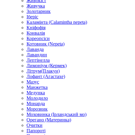
Живокіст
Живучка
Золотарник
Іберіс
Каламінта (Calamintha nepeta)
Кніфофія
Конвалія
Кореопсіси
Котовник (Nepeta)
Лаванда
Лавандин
Лептінелла
Лимоніум (Кермек)
Літрум(Плакун)
Лофант (Агастахе)
Мазус
Манжетка
Медунка
Молодило
Монарда
Морозник
Моховинка (Ірландський мо)
Орегано (Материнка)
Очитки
Папороті