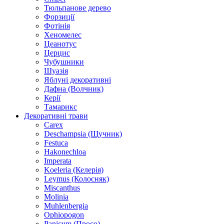
Тюльпанове дерево
Форзиції
Фотінія
Хеномелес
Цеанотус
Церцис
Чубушники
Шуазія
Яблуні декоративні
Дафна (Волчник)
Керії
Тамарикс
Декоративні трави
Carex
Deschampsia (Щучник)
Festuca
Hakonechloa
Imperata
Koeleria (Келерія)
Leymus (Колосняк)
Miscanthus
Molinia
Muhlenbergia
Ophiopogon
Panicum (Просо)