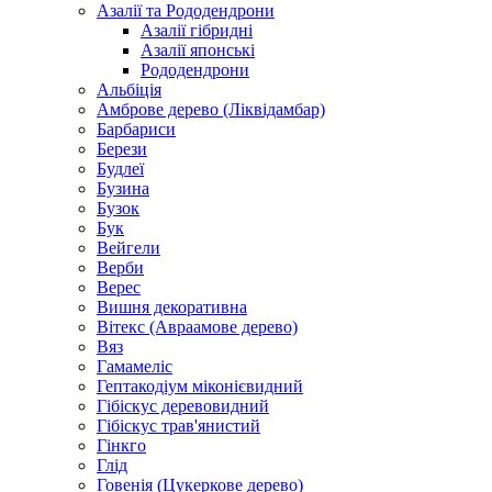
Азалії та Рододендрони
Азалії гібридні
Азалії японські
Рододендрони
Альбіція
Амброве дерево (Ліквідамбар)
Барбариси
Берези
Будлеї
Бузина
Бузок
Бук
Вейгели
Верби
Верес
Вишня декоративна
Вітекс (Авраамове дерево)
Вяз
Гамамеліс
Гептакодіум міконієвидний
Гібіскус деревовидний
Гібіскус трав'янистий
Гінкго
Глід
Говенія (Цукеркове дерево)