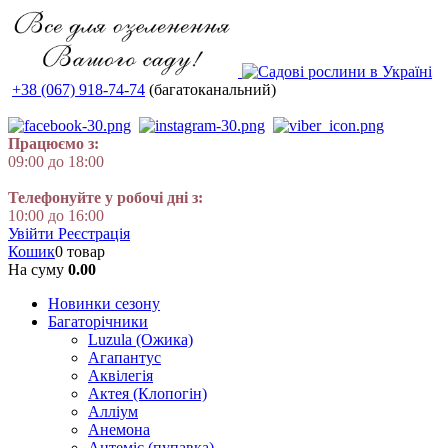
+38 (067) 918-74-74
(багатоканальний)
Працюємо з:
09:00 до 18:00
Телефонуйте у робочі дні з:
10:00 до 16:00
Увійти
Реєстрація
Кошик
0 товар
На суму
0.00
Новинки сезону
Багаторічники
Luzula (Ожика)
Агапантус
Аквілегія
Актея (Клопогін)
Алліум
Анемона
Антеміс (пупавка)