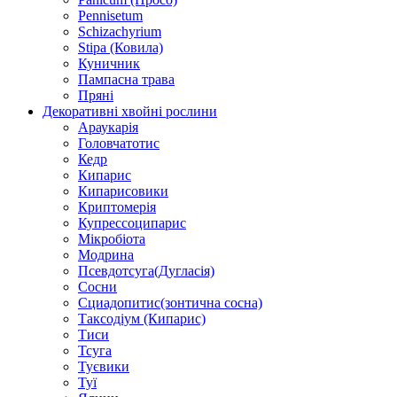
Pennisetum
Schizachyrium
Stipa (Ковила)
Куничник
Пампасна трава
Пряні
Декоративні хвойні рослини
Араукарія
Головчатотис
Кедр
Кипарис
Кипарисовики
Криптомерія
Купрессоципарис
Мікробіота
Модрина
Псевдотсуга(Дугласія)
Сосни
Сциадопитис(зонтична сосна)
Таксодіум (Кипарис)
Тиси
Тсуга
Туєвики
Туї