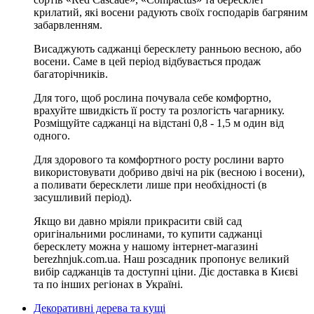
крилатий, які восени радують своїх господарів багряним
забарвленням.
Висаджують саджанці бересклету ранньою весною, або
восени. Саме в цей період відбувається продаж
багаторічників.
Для того, щоб рослина почувала себе комфортно,
врахуйте швидкість її росту та розлогість чагарнику.
Розміщуйте саджанці на відстані 0,8 - 1,5 м один від
одного.
Для здорового та комфортного росту рослини варто
використовувати добриво двічі на рік (весною і восени),
а поливати бересклети лише при необхідності (в
засушливий період).
Якщо ви давно мріяли прикрасити свій сад
оригінальними рослинами, то купити саджанці
бересклету можна у нашому інтернет-магазині
berezhnjuk.com.ua. Наш розсадник пропонує великий
вибір саджанців та доступні ціни. Діє доставка в Києві
та по інших регіонах в Україні.
Декоративні дерева та кущі