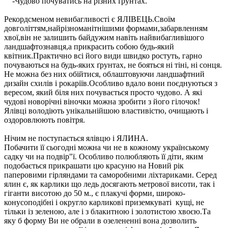
-Чудово почуватись на різних ґрунтах.
Рекордсменом невибагливості є ЯЛІВЕЦЬ.Своїм
довголіттям,найрізноманітнішими формами,забарвленням
хвої,він не залишить байдужим навіть найвибагливішого
ландшафтознавця,а прикрасить собою будь-який
квітник.Практично всі його види швидко ростуть, гарно
почуваються на будь-яких ґрунтах, не бояться ні тіні, ні сонця.
Не можна без них обійтися, облаштовуючи ландшафтний
дизайн схилів і рокаріїв.Особливо вдало вони поєднуються з
вересом, який біля них почувається просто чудово. А які
чудові новорічні віночки можна зробити з його гілочок!
Ялівці володіють унікальнійшою властивістю, очищають і
оздоровлюють повітря.
Нічим не поступається ялівцю і ЯЛИНА.
Побачити її сьогодні можна чи не в кожному українському
садку чи на подвір"ї. Особливо полюбляють її діти, яким
подобається прикрашати цю красуню на Новий рік
паперовими гірляндами та саморобними ліхтариками. Серед
ялин є, як карлики що ледь досягають метрової висоти, так і
гіганти висотою до 50 м., є плакучі форми, широко-
конусоподібні і округло карликові приземкуваті кущі, не
тільки із зеленою, але і з блакитною і золотистою хвоєю.Та
яку б форму Ви не обрали в озелененні вона дозволить