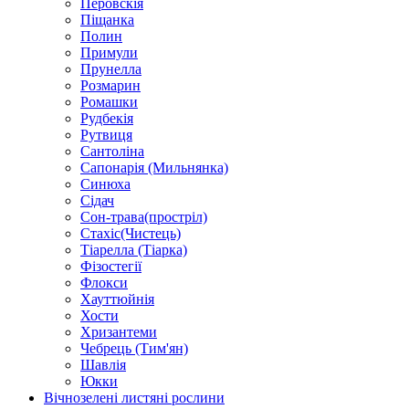
Перовскія
Піщанка
Полин
Примули
Прунелла
Розмарин
Ромашки
Рудбекія
Рутвиця
Сантоліна
Сапонарія (Мильнянка)
Синюха
Сідач
Сон-трава(простріл)
Стахіс(Чистець)
Тіарелла (Тіарка)
Фізостегії
Флокси
Хауттюйнія
Хости
Хризантеми
Чебрець (Тим'ян)
Шавлія
Юкки
Вічнозелені листяні рослини