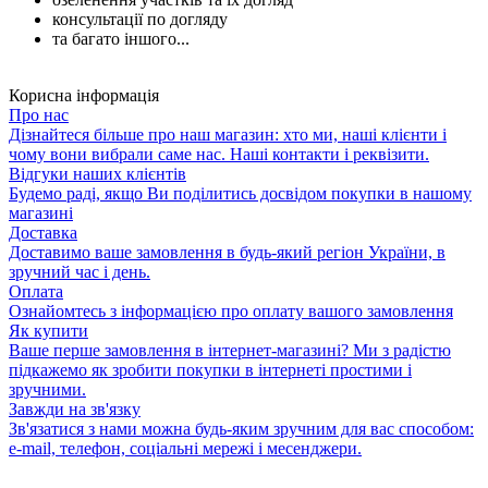
консультації по догляду
та багато іншого...
Корисна інформація
Про нас
Дізнайтеся більше про наш магазин: хто ми, наші клієнти і
чому вони вибрали саме нас. Наші контакти і реквізити.
Відгуки наших клієнтів
Будемо раді, якщо Ви поділитись досвідом покупки в нашому
магазині
Доставка
Доставимо ваше замовлення в будь-який регіон України, в
зручний час і день.
Оплата
Ознайомтесь з інформацією про оплату вашого замовлення
Як купити
Ваше перше замовлення в інтернет-магазині? Ми з радістю
підкажемо як зробити покупки в інтернеті простими і
зручними.
Завжди на зв'язку
Зв'язатися з нами можна будь-яким зручним для вас способом:
e-mail, телефон, соціальні мережі і месенджери.