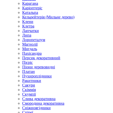
Карагана
Каріоптеріс
Катальпа
Кельрейтерія (Мильне дерево)
Клени
Клетра
Лапчатки
Липа
Лоропеталум
Магнолії
Мигдаль
Пахісандра
Персик декоративний
Пієріс
Піони деревовидні
Платан
Пухироплідники
Ракитники
Сакури
Скіммія
Скумпії
Слива декоративна
Смородина декоративна
Сніжноягідники
Спіреї