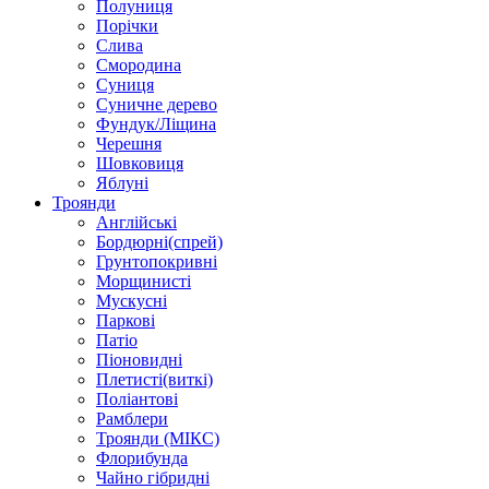
Полуниця
Порічки
Слива
Смородина
Суниця
Суничне дерево
Фундук/Ліщина
Черешня
Шовковиця
Яблуні
Троянди
Англійські
Бордюрні(спрей)
Грунтопокривні
Морщинисті
Мускусні
Паркові
Патіо
Піоновидні
Плетисті(виткі)
Поліантові
Рамблери
Троянди (МІКС)
Флорибунда
Чайно гібридні