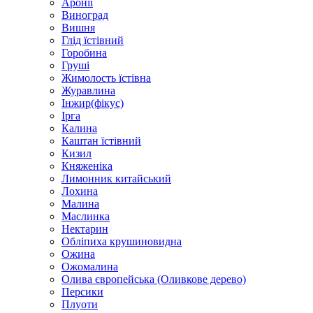
Аронії
Виноград
Вишня
Глід їстівний
Горобина
Груші
Жимолость їстівна
Журавлина
Інжир(фікус)
Ірга
Калина
Каштан їстівний
Кизил
Княженіка
Лимонник китайський
Лохина
Малина
Маслинка
Нектарин
Обліпиха крушиновидна
Ожина
Ожомалина
Олива європейська (Оливкове дерево)
Персики
Плуоти