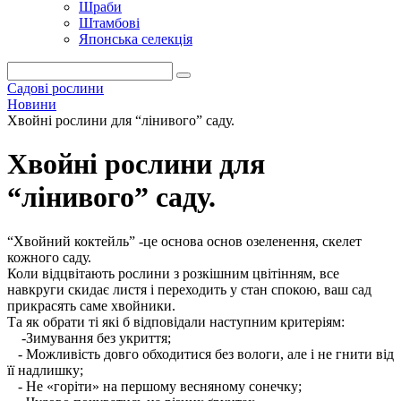
Шраби
Штамбові
Японська селекція
Садові рослини
Новини
Хвойні рослини для “лінивого” саду.
Хвойні рослини для
“лінивого” саду.
“Хвойний коктейль” -це основа основ озеленення, скелет
кожного саду.
Коли відцвітають рослини з розкішним цвітінням, все
навкруги скидає листя і переходить у стан спокою, ваш сад
прикрасять саме хвойники.
Та як обрати ті які б відповідали наступним критеріям:
-Зимування без укриття;
- Можливість довго обходитися без вологи, але і не гнити від
її надлишку;
- Не «горіти» на першому весняному сонечку;