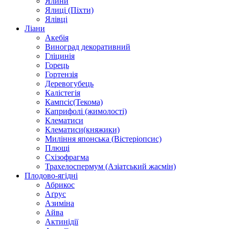
Ялини
Ялиці (Піхти)
Ялівці
Ліани
Акебія
Виноград декоративний
Гліцинія
Горець
Гортензія
Деревогубець
Калістегія
Кампсіс(Текома)
Каприфолі (жимолості)
Клематиси
Клематиси(княжики)
Миління японська (Вістеріопсис)
Плющі
Схізофрагма
Трахелоспермум (Азіатський жасмін)
Плодово-ягідні
Абрикос
Аґрус
Азиміна
Айва
Актинідії