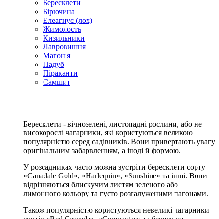
Бересклети
Бірючина
Елеагнус (лох)
Жимолость
Кизильники
Лавровишня
Магонія
Падуб
Піраканти
Самшит
Бересклети - вічнозелені, листопадні рослини, або не
високорослі чагарники, які користуються великою
популярністю серед садівників. Вони привертають увагу
оригінальним забарвленням, а іноді й формою.
У розсадниках часто можна зустріти бересклети сорту
«Canadale Gold», «Harlequin», «Sunshine» та інші. Вони
відрізняються блискучим листям зеленого або
лимонного кольору та густо розгалуженими пагонами.
Також популярністю користуються невеликі чагарники
сортів «Red Cascade», «Compactus» та бересклет