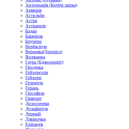
Антеннарія (Котячі лапка)
Армерія
Астильби
Астра
Астранція
Бадан
Барвінок
Брунера
Вербаскум
Вероніка(Veronica)
Волжанка
Гаура (Бджолоцвіт)
Гвоздика
Гейхерелли
Гейхери
Геленіум
Герань
Гіпсофіла
Гравілат
Делосперма
Дельфініум
Деревій
Дзвіночки
Ехінацея