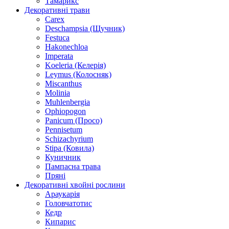
Тамарикс
Декоративні трави
Carex
Deschampsia (Щучник)
Festuca
Hakonechloa
Imperata
Koeleria (Келерія)
Leymus (Колосняк)
Miscanthus
Molinia
Muhlenbergia
Ophiopogon
Panicum (Просо)
Pennisetum
Schizachyrium
Stipa (Ковила)
Куничник
Пампасна трава
Пряні
Декоративні хвойні рослини
Араукарія
Головчатотис
Кедр
Кипарис