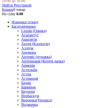
10:00 до 16:00
Увійти
Реєстрація
Кошик
0 товар
На суму
0.00
Новинки сезону
Багаторічники
Luzula (Ожика)
Агапантус
Аквілегія
Актея (Клопогін)
Алліум
Анемона
Антеміс (пупавка)
Антеннарія (Котячі лапка)
Армерія
Астильби
Астра
Астранція
Бадан
Барвінок
Брунера
Вербаскум
Вероніка(Veronica)
Волжанка