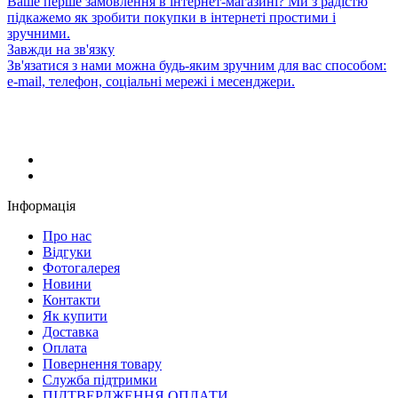
Ваше перше замовлення в інтернет-магазині? Ми з радістю
підкажемо як зробити покупки в інтернеті простими і
зручними.
Завжди на зв'язку
Зв'язатися з нами можна будь-яким зручним для вас способом:
e-mail, телефон, соціальні мережі і месенджери.
Інформація
Про нас
Відгуки
Фотогалерея
Новини
Контакти
Як купити
Доставка
Оплата
Повернення товару
Служба підтримки
ПІДТВЕРДЖЕННЯ ОПЛАТИ