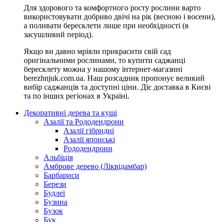
Для здорового та комфортного росту рослини варто
використовувати добриво двічі на рік (весною і восени),
а поливати бересклети лише при необхідності (в
засушливий період).
Якщо ви давно мріяли прикрасити свій сад
оригінальними рослинами, то купити саджанці
бересклету можна у нашому інтернет-магазині
berezhnjuk.com.ua. Наш розсадник пропонує великий
вибір саджанців та доступні ціни. Діє доставка в Києві
та по інших регіонах в Україні.
Декоративні дерева та кущі
Азалії та Рододендрони
Азалії гібридні
Азалії японські
Рододендрони
Альбіція
Амброве дерево (Ліквідамбар)
Барбариси
Берези
Будлеї
Бузина
Бузок
Бук