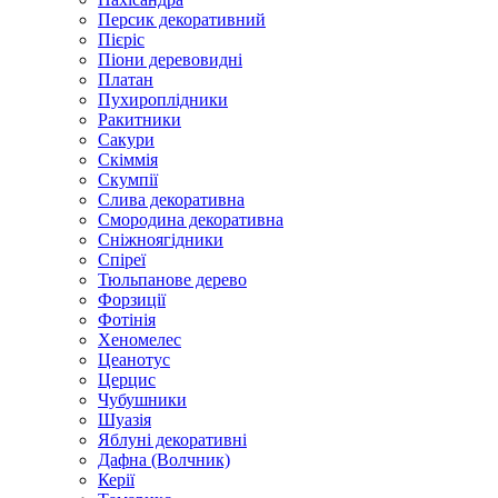
Персик декоративний
Пієріс
Піони деревовидні
Платан
Пухироплідники
Ракитники
Сакури
Скіммія
Скумпії
Слива декоративна
Смородина декоративна
Сніжноягідники
Спіреї
Тюльпанове дерево
Форзиції
Фотінія
Хеномелес
Цеанотус
Церцис
Чубушники
Шуазія
Яблуні декоративні
Дафна (Волчник)
Керії