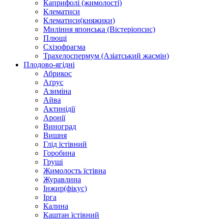
Каприфолі (жимолості)
Клематиси
Клематиси(княжики)
Миління японська (Вістеріопсис)
Плющі
Схізофрагма
Трахелоспермум (Азіатський жасмін)
Плодово-ягідні
Абрикос
Аґрус
Азиміна
Айва
Актинідії
Аронії
Виноград
Вишня
Глід їстівний
Горобина
Груші
Жимолость їстівна
Журавлина
Інжир(фікус)
Ірга
Калина
Каштан їстівний