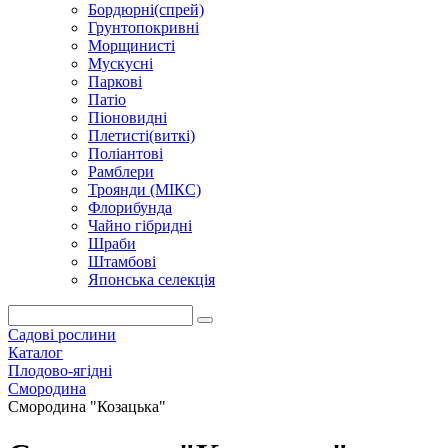
Бордюрні(спрей)
Грунтопокривні
Морщинисті
Мускусні
Паркові
Патіо
Піоновидні
Плетисті(виткі)
Поліантові
Рамблери
Троянди (МІКС)
Флорибунда
Чайно гібридні
Шраби
Штамбові
Японська селекція
Садові рослини
Каталог
Плодово-ягідні
Смородина
Смородина "Козацька"