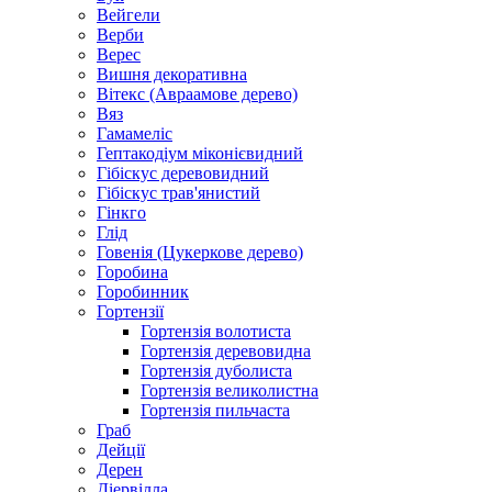
Вейгели
Верби
Верес
Вишня декоративна
Вітекс (Авраамове дерево)
Вяз
Гамамеліс
Гептакодіум міконієвидний
Гібіскус деревовидний
Гібіскус трав'янистий
Гінкго
Глід
Говенія (Цукеркове дерево)
Горобина
Горобинник
Гортензії
Гортензія волотиста
Гортензія деревовидна
Гортензія дуболиста
Гортензія великолистна
Гортензія пильчаста
Граб
Дейції
Дерен
Діервілла