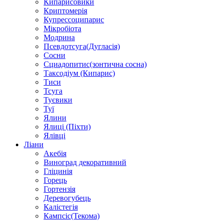
Кипарисовики
Криптомерія
Купрессоципарис
Мікробіота
Модрина
Псевдотсуга(Дугласія)
Сосни
Сциадопитис(зонтична сосна)
Таксодіум (Кипарис)
Тиси
Тсуга
Туєвики
Туї
Ялини
Ялиці (Піхти)
Ялівці
Ліани
Акебія
Виноград декоративний
Гліцинія
Горець
Гортензія
Деревогубець
Калістегія
Кампсіс(Текома)