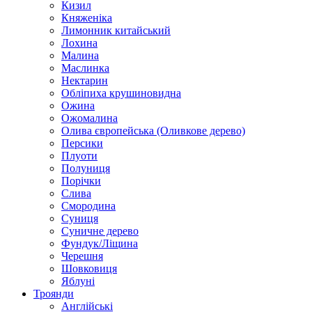
Кизил
Княженіка
Лимонник китайський
Лохина
Малина
Маслинка
Нектарин
Обліпиха крушиновидна
Ожина
Ожомалина
Олива європейська (Оливкове дерево)
Персики
Плуоти
Полуниця
Порічки
Слива
Смородина
Суниця
Суничне дерево
Фундук/Ліщина
Черешня
Шовковиця
Яблуні
Троянди
Англійські