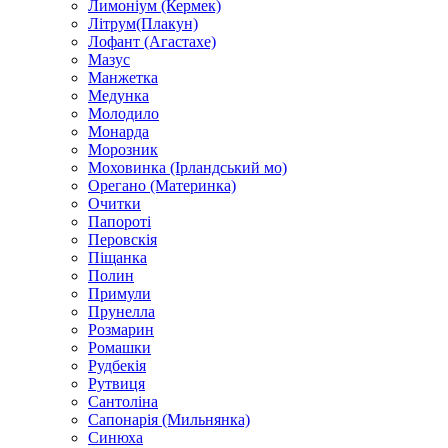
Лимоніум (Кермек)
Літрум(Плакун)
Лофант (Агастахе)
Мазус
Манжетка
Медунка
Молодило
Монарда
Морозник
Моховинка (Ірландський мо)
Орегано (Материнка)
Очитки
Папороті
Перовскія
Піщанка
Полин
Примули
Прунелла
Розмарин
Ромашки
Рудбекія
Рутвиця
Сантоліна
Сапонарія (Мильнянка)
Синюха