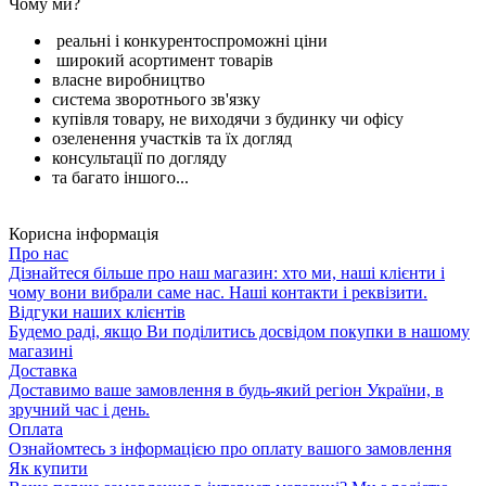
Чому ми?
реальні і конкурентоспроможні ціни
широкий асортимент товарів
власне виробництво
система зворотнього зв'язку
купівля товару, не виходячи з будинку чи офісу
озеленення участків та їх догляд
консультації по догляду
та багато іншого...
Корисна інформація
Про нас
Дізнайтеся більше про наш магазин: хто ми, наші клієнти і
чому вони вибрали саме нас. Наші контакти і реквізити.
Відгуки наших клієнтів
Будемо раді, якщо Ви поділитись досвідом покупки в нашому
магазині
Доставка
Доставимо ваше замовлення в будь-який регіон України, в
зручний час і день.
Оплата
Ознайомтесь з інформацією про оплату вашого замовлення
Як купити