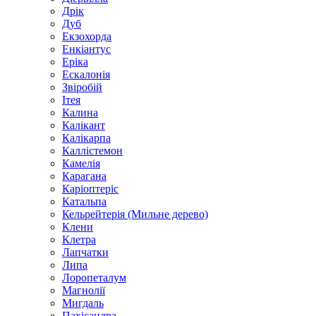
Дрік
Дуб
Екзохорда
Енкіантус
Еріка
Ескалонія
Звіробій
Ітея
Калина
Калікант
Калікарпа
Каллістемон
Камелія
Карагана
Каріоптеріс
Катальпа
Кельрейтерія (Мильне дерево)
Клени
Клетра
Лапчатки
Липа
Лоропеталум
Магнолії
Мигдаль
Пахісандра