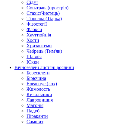
Сідач
Сон-трава(простріл)
Стахіс(Чистець)
Тіарелла (Тіарка)
Фізостегії
Флокси
Хауттюйнія
Хости
Хризантеми
Чебрець (Тим'ян)
Шавлія
Юкки
Вічнозелені листяні рослини
Бересклети
Бірючина
Елеагнус (лох)
Жимолость
Кизильники
Лавровишня
Магонія
Падуб
Піраканти
Самшит