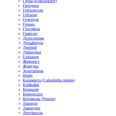
Гаура (Бджолоцвіт)
Гвоздика
Гейхерелли
Гейхери
Геленіум
Герань
Гіпсофіла
Гравілат
Делосперма
Дельфініум
Деревій
Дзвіночки
Ехінацея
Живокіст
Живучка
Золотарник
Іберіс
Каламінта (Calamintha nepeta)
Кніфофія
Конвалія
Кореопсіси
Котовник (Nepeta)
Лаванда
Лавандин
Лептінелла