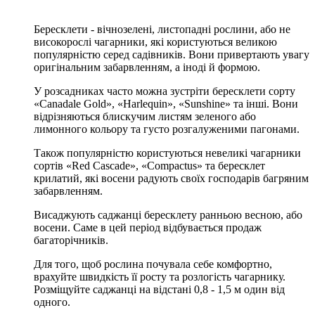
Бересклети - вічнозелені, листопадні рослини, або не
високорослі чагарники, які користуються великою
популярністю серед садівників. Вони привертають увагу
оригінальним забарвленням, а іноді й формою.
У розсадниках часто можна зустріти бересклети сорту
«Canadale Gold», «Harlequin», «Sunshine» та інші. Вони
відрізняються блискучим листям зеленого або
лимонного кольору та густо розгалуженими пагонами.
Також популярністю користуються невеликі чагарники
сортів «Red Cascade», «Compactus» та бересклет
крилатий, які восени радують своїх господарів багряним
забарвленням.
Висаджують саджанці бересклету ранньою весною, або
восени. Саме в цей період відбувається продаж
багаторічників.
Для того, щоб рослина почувала себе комфортно,
врахуйте швидкість її росту та розлогість чагарнику.
Розміщуйте саджанці на відстані 0,8 - 1,5 м один від
одного.