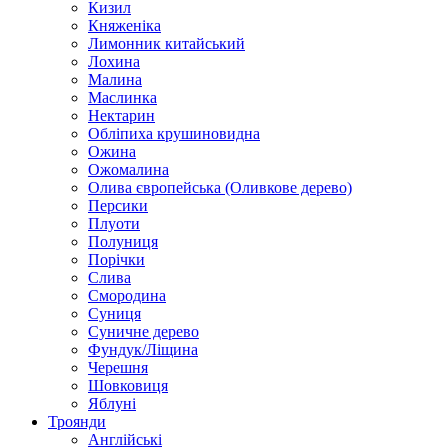
Кизил
Княженіка
Лимонник китайський
Лохина
Малина
Маслинка
Нектарин
Обліпиха крушиновидна
Ожина
Ожомалина
Олива європейська (Оливкове дерево)
Персики
Плуоти
Полуниця
Порічки
Слива
Смородина
Суниця
Суничне дерево
Фундук/Ліщина
Черешня
Шовковиця
Яблуні
Троянди
Англійські