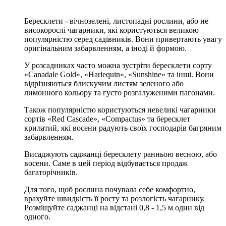
Бересклети - вічнозелені, листопадні рослини, або не
високорослі чагарники, які користуються великою
популярністю серед садівників. Вони привертають увагу
оригінальним забарвленням, а іноді й формою.
У розсадниках часто можна зустріти бересклети сорту
«Canadale Gold», «Harlequin», «Sunshine» та інші. Вони
відрізняються блискучим листям зеленого або
лимонного кольору та густо розгалуженими пагонами.
Також популярністю користуються невеликі чагарники
сортів «Red Cascade», «Compactus» та бересклет
крилатий, які восени радують своїх господарів багряним
забарвленням.
Висаджують саджанці бересклету ранньою весною, або
восени. Саме в цей період відбувається продаж
багаторічників.
Для того, щоб рослина почувала себе комфортно,
врахуйте швидкість її росту та розлогість чагарнику.
Розміщуйте саджанці на відстані 0,8 - 1,5 м один від
одного.