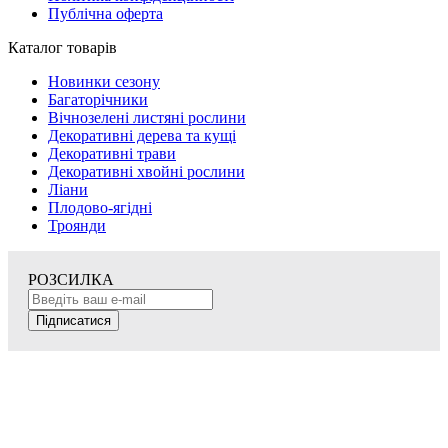
Публічна оферта
Каталог товарів
Новинки сезону
Багаторічники
Вічнозелені листяні рослини
Декоративні дерева та кущі
Декоративні трави
Декоративні хвойні рослини
Ліани
Плодово-ягідні
Троянди
РОЗСИЛКА
Підписатися