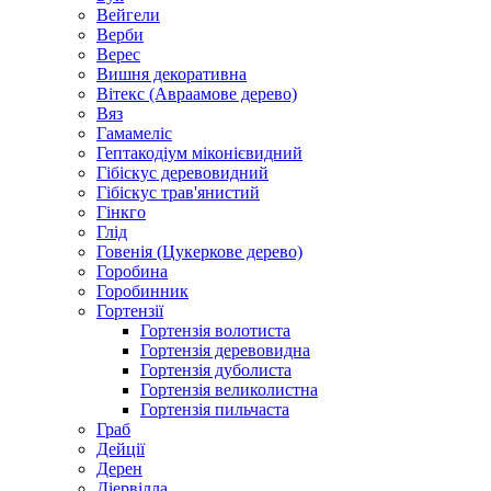
Вейгели
Верби
Верес
Вишня декоративна
Вітекс (Авраамове дерево)
Вяз
Гамамеліс
Гептакодіум міконієвидний
Гібіскус деревовидний
Гібіскус трав'янистий
Гінкго
Глід
Говенія (Цукеркове дерево)
Горобина
Горобинник
Гортензії
Гортензія волотиста
Гортензія деревовидна
Гортензія дуболиста
Гортензія великолистна
Гортензія пильчаста
Граб
Дейції
Дерен
Діервілла