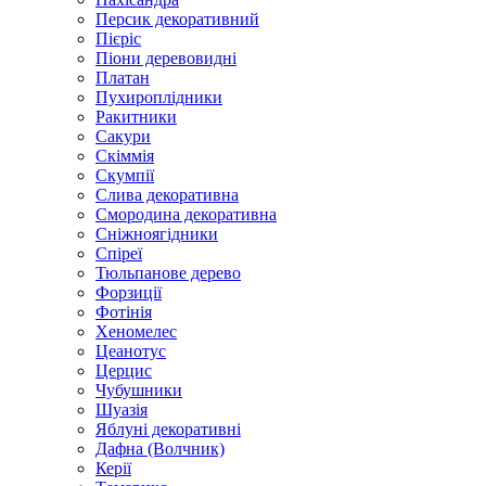
Персик декоративний
Пієріс
Піони деревовидні
Платан
Пухироплідники
Ракитники
Сакури
Скіммія
Скумпії
Слива декоративна
Смородина декоративна
Сніжноягідники
Спіреї
Тюльпанове дерево
Форзиції
Фотінія
Хеномелес
Цеанотус
Церцис
Чубушники
Шуазія
Яблуні декоративні
Дафна (Волчник)
Керії