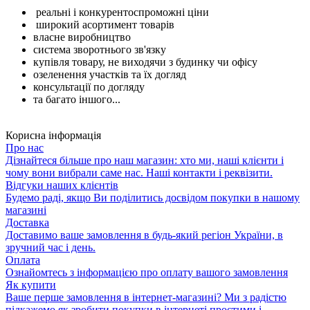
реальні і конкурентоспроможні ціни
широкий асортимент товарів
власне виробництво
система зворотнього зв'язку
купівля товару, не виходячи з будинку чи офісу
озеленення участків та їх догляд
консультації по догляду
та багато іншого...
Корисна інформація
Про нас
Дізнайтеся більше про наш магазин: хто ми, наші клієнти і
чому вони вибрали саме нас. Наші контакти і реквізити.
Відгуки наших клієнтів
Будемо раді, якщо Ви поділитись досвідом покупки в нашому
магазині
Доставка
Доставимо ваше замовлення в будь-який регіон України, в
зручний час і день.
Оплата
Ознайомтесь з інформацією про оплату вашого замовлення
Як купити
Ваше перше замовлення в інтернет-магазині? Ми з радістю
підкажемо як зробити покупки в інтернеті простими і