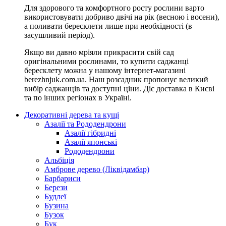
Для здорового та комфортного росту рослини варто
використовувати добриво двічі на рік (весною і восени),
а поливати бересклети лише при необхідності (в
засушливий період).
Якщо ви давно мріяли прикрасити свій сад
оригінальними рослинами, то купити саджанці
бересклету можна у нашому інтернет-магазині
berezhnjuk.com.ua. Наш розсадник пропонує великий
вибір саджанців та доступні ціни. Діє доставка в Києві
та по інших регіонах в Україні.
Декоративні дерева та кущі
Азалії та Рододендрони
Азалії гібридні
Азалії японські
Рододендрони
Альбіція
Амброве дерево (Ліквідамбар)
Барбариси
Берези
Будлеї
Бузина
Бузок
Бук