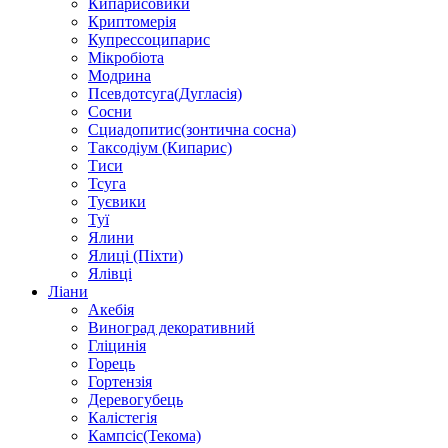
Кипарисовики
Криптомерія
Купрессоципарис
Мікробіота
Модрина
Псевдотсуга(Дугласія)
Сосни
Сциадопитис(зонтична сосна)
Таксодіум (Кипарис)
Тиси
Тсуга
Туєвики
Туї
Ялини
Ялиці (Піхти)
Ялівці
Ліани
Акебія
Виноград декоративний
Гліцинія
Горець
Гортензія
Деревогубець
Калістегія
Кампсіс(Текома)