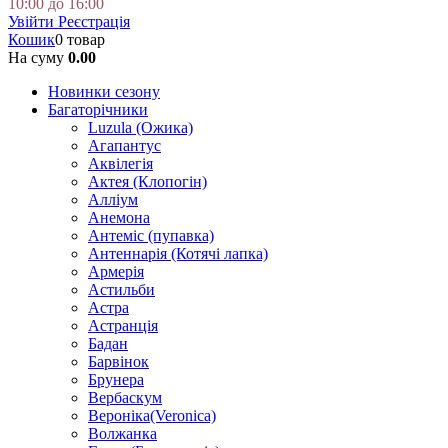
10:00 до 16:00
Увійти
Реєстрація
Кошик
0 товар
На суму
0.00
Новинки сезону
Багаторічники
Luzula (Ожика)
Агапантус
Аквілегія
Актея (Клопогін)
Алліум
Анемона
Антеміс (пупавка)
Антеннарія (Котячі лапка)
Армерія
Астильби
Астра
Астранція
Бадан
Барвінок
Брунера
Вербаскум
Вероніка(Veronica)
Волжанка