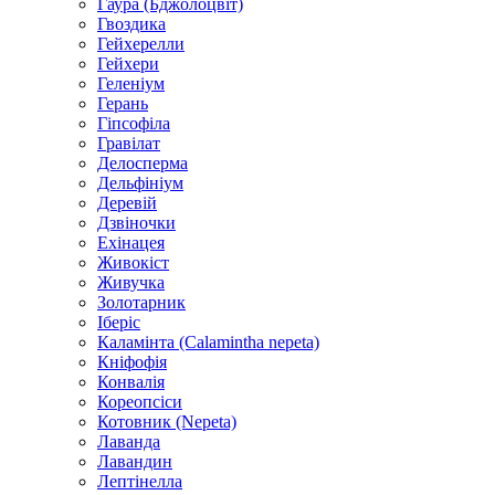
Гаура (Бджолоцвіт)
Гвоздика
Гейхерелли
Гейхери
Геленіум
Герань
Гіпсофіла
Гравілат
Делосперма
Дельфініум
Деревій
Дзвіночки
Ехінацея
Живокіст
Живучка
Золотарник
Іберіс
Каламінта (Calamintha nepeta)
Кніфофія
Конвалія
Кореопсіси
Котовник (Nepeta)
Лаванда
Лавандин
Лептінелла