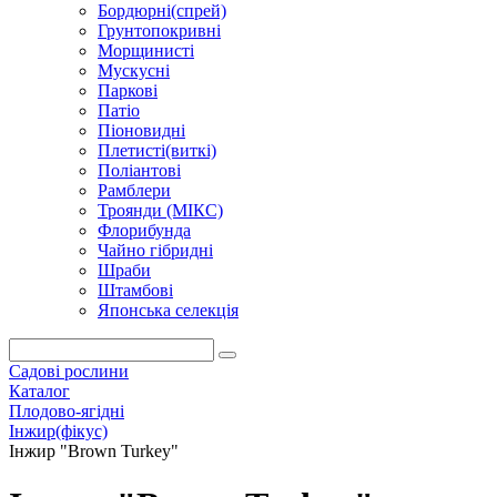
Бордюрні(спрей)
Грунтопокривні
Морщинисті
Мускусні
Паркові
Патіо
Піоновидні
Плетисті(виткі)
Поліантові
Рамблери
Троянди (МІКС)
Флорибунда
Чайно гібридні
Шраби
Штамбові
Японська селекція
Садові рослини
Каталог
Плодово-ягідні
Інжир(фікус)
Інжир "Brown Turkey"