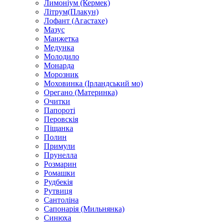
Лимоніум (Кермек)
Літрум(Плакун)
Лофант (Агастахе)
Мазус
Манжетка
Медунка
Молодило
Монарда
Морозник
Моховинка (Ірландський мо)
Орегано (Материнка)
Очитки
Папороті
Перовскія
Піщанка
Полин
Примули
Прунелла
Розмарин
Ромашки
Рудбекія
Рутвиця
Сантоліна
Сапонарія (Мильнянка)
Синюха