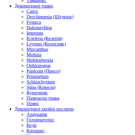
Тамарикс
Декоративні трави
Carex
Deschampsia (Щучник)
Festuca
Hakonechloa
Imperata
Koeleria (Келерія)
Leymus (Колосняк)
Miscanthus
Molinia
Muhlenbergia
Ophiopogon
Panicum (Просо)
Pennisetum
Schizachyrium
Stipa (Ковила)
Куничник
Пампасна трава
Пряні
Декоративні хвойні рослини
Араукарія
Головчатотис
Кедр
Кипарис