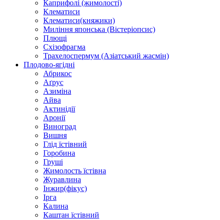
Каприфолі (жимолості)
Клематиси
Клематиси(княжики)
Миління японська (Вістеріопсис)
Плющі
Схізофрагма
Трахелоспермум (Азіатський жасмін)
Плодово-ягідні
Абрикос
Аґрус
Азиміна
Айва
Актинідії
Аронії
Виноград
Вишня
Глід їстівний
Горобина
Груші
Жимолость їстівна
Журавлина
Інжир(фікус)
Ірга
Калина
Каштан їстівний