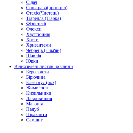
Сідач
Сон-трава(простріл)
Стахіс(Чистець)
Тіарелла (Тіарка)
Фізостегії
Флокси
Хауттюйнія
Хости
Хризантеми
Чебрець (Тим'ян)
Шавлія
Юкки
Вічнозелені листяні рослини
Бересклети
Бірючина
Елеагнус (лох)
Жимолость
Кизильники
Лавровишня
Магонія
Падуб
Піраканти
Самшит