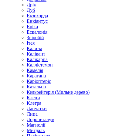
Дрік
Дуб
Екзохорда
Енкіантус
Еріка
Ескалонія
Звіробій
Ітея
Калина
Калікант
Калікарпа
Каллістемон
Камелія
Карагана
Каріоптеріс
Катальпа
Кельрейтерія (Мильне дерево)
Клени
Клетра
Лапчатки
Липа
Лоропеталум
Магнолії
Мигдаль
Пахісандра