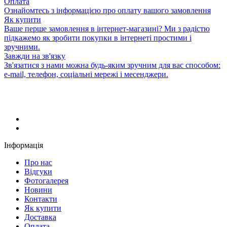
Оплата
Ознайомтесь з інформацією про оплату вашого замовлення
Як купити
Ваше перше замовлення в інтернет-магазині? Ми з радістю
підкажемо як зробити покупки в інтернеті простими і
зручними.
Завжди на зв'язку
Зв'язатися з нами можна будь-яким зручним для вас способом:
e-mail, телефон, соціальні мережі і месенджери.
Інформація
Про нас
Відгуки
Фотогалерея
Новини
Контакти
Як купити
Доставка
Оплата