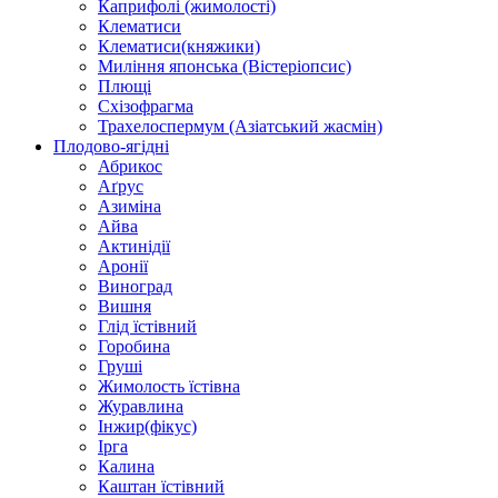
Каприфолі (жимолості)
Клематиси
Клематиси(княжики)
Миління японська (Вістеріопсис)
Плющі
Схізофрагма
Трахелоспермум (Азіатський жасмін)
Плодово-ягідні
Абрикос
Аґрус
Азиміна
Айва
Актинідії
Аронії
Виноград
Вишня
Глід їстівний
Горобина
Груші
Жимолость їстівна
Журавлина
Інжир(фікус)
Ірга
Калина
Каштан їстівний