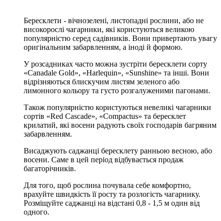
Бересклети - вічнозелені, листопадні рослини, або не
високорослі чагарники, які користуються великою
популярністю серед садівників. Вони привертають увагу
оригінальним забарвленням, а іноді й формою.
У розсадниках часто можна зустріти бересклети сорту
«Canadale Gold», «Harlequin», «Sunshine» та інші. Вони
відрізняються блискучим листям зеленого або
лимонного кольору та густо розгалуженими пагонами.
Також популярністю користуються невеликі чагарники
сортів «Red Cascade», «Compactus» та бересклет
крилатий, які восени радують своїх господарів багряним
забарвленням.
Висаджують саджанці бересклету ранньою весною, або
восени. Саме в цей період відбувається продаж
багаторічників.
Для того, щоб рослина почувала себе комфортно,
врахуйте швидкість її росту та розлогість чагарнику.
Розміщуйте саджанці на відстані 0,8 - 1,5 м один від
одного.