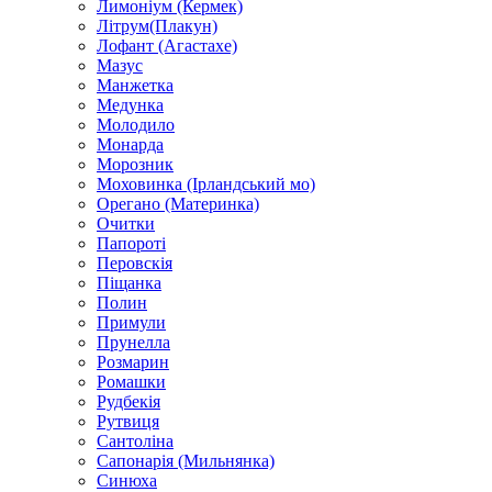
Лимоніум (Кермек)
Літрум(Плакун)
Лофант (Агастахе)
Мазус
Манжетка
Медунка
Молодило
Монарда
Морозник
Моховинка (Ірландський мо)
Орегано (Материнка)
Очитки
Папороті
Перовскія
Піщанка
Полин
Примули
Прунелла
Розмарин
Ромашки
Рудбекія
Рутвиця
Сантоліна
Сапонарія (Мильнянка)
Синюха