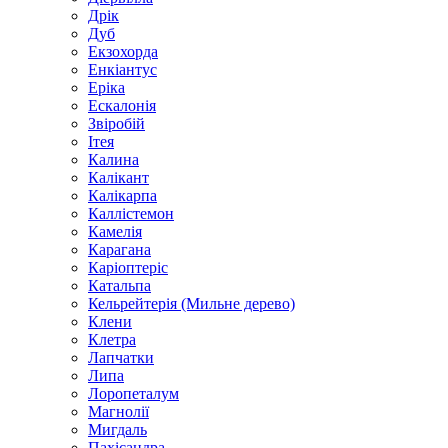
Дрік
Дуб
Екзохорда
Енкіантус
Еріка
Ескалонія
Звіробій
Ітея
Калина
Калікант
Калікарпа
Каллістемон
Камелія
Карагана
Каріоптеріс
Катальпа
Кельрейтерія (Мильне дерево)
Клени
Клетра
Лапчатки
Липа
Лоропеталум
Магнолії
Мигдаль
Пахісандра