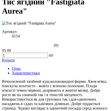
Тис ягідний "Fastigiata
Aurea"
Артикул
6154
(0)
95.00
шт
Купити
Опис
Характеристики
Вічнозелений хвойний кущ колоновидної форми. Хвоя м'яка,
блискуча золотисто - жовта з зеленою полоскою. Плоди
м'ясисті темно-червоні, дозрівають в жовтні місяці. Добре
росте як на сонячній так і в тінистій місцевості.
Використовується як для групових так і для одиночних
насаджень в садах та кам'яних ділянках. Добре піддається
стрижці. Чудово виглядає в одиночній посадці серед зеленого