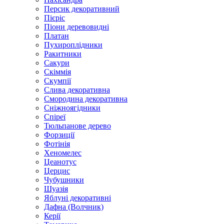
Персик декоративний
Пієріс
Піони деревовидні
Платан
Пухироплідники
Ракитники
Сакури
Скіммія
Скумпії
Слива декоративна
Смородина декоративна
Сніжноягідники
Спіреї
Тюльпанове дерево
Форзиції
Фотінія
Хеномелес
Цеанотус
Церцис
Чубушники
Шуазія
Яблуні декоративні
Дафна (Волчник)
Керії