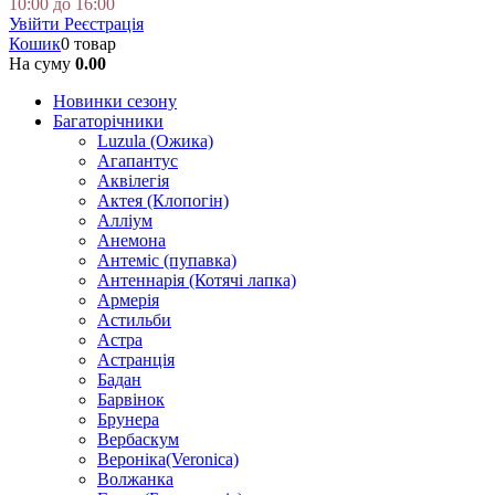
10:00 до 16:00
Увійти
Реєстрація
Кошик
0 товар
На суму
0.00
Новинки сезону
Багаторічники
Luzula (Ожика)
Агапантус
Аквілегія
Актея (Клопогін)
Алліум
Анемона
Антеміс (пупавка)
Антеннарія (Котячі лапка)
Армерія
Астильби
Астра
Астранція
Бадан
Барвінок
Брунера
Вербаскум
Вероніка(Veronica)
Волжанка