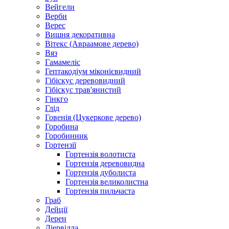
Вейгели
Верби
Верес
Вишня декоративна
Вітекс (Авраамове дерево)
Вяз
Гамамеліс
Гептакодіум міконієвидний
Гібіскус деревовидний
Гібіскус трав'янистий
Гінкго
Глід
Говенія (Цукеркове дерево)
Горобина
Горобинник
Гортензії
Гортензія волотиста
Гортензія деревовидна
Гортензія дуболиста
Гортензія великолистна
Гортензія пильчаста
Граб
Дейції
Дерен
Діервілла