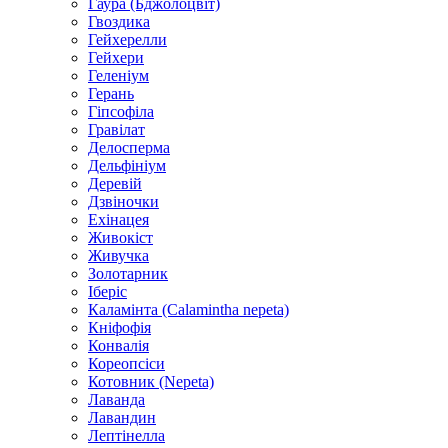
Гаура (Бджолоцвіт)
Гвоздика
Гейхерелли
Гейхери
Геленіум
Герань
Гіпсофіла
Гравілат
Делосперма
Дельфініум
Деревій
Дзвіночки
Ехінацея
Живокіст
Живучка
Золотарник
Іберіс
Каламінта (Calamintha nepeta)
Кніфофія
Конвалія
Кореопсіси
Котовник (Nepeta)
Лаванда
Лавандин
Лептінелла