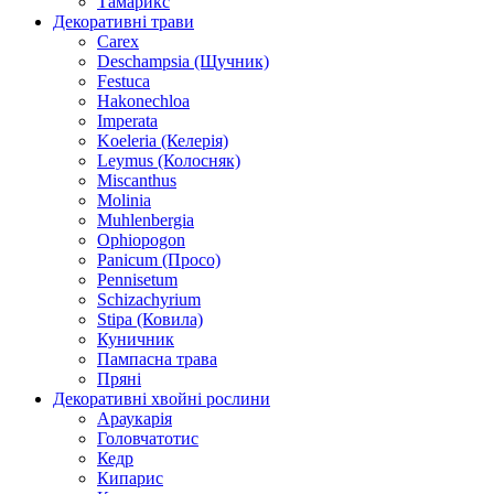
Тамарикс
Декоративні трави
Carex
Deschampsia (Щучник)
Festuca
Hakonechloa
Imperata
Koeleria (Келерія)
Leymus (Колосняк)
Miscanthus
Molinia
Muhlenbergia
Ophiopogon
Panicum (Просо)
Pennisetum
Schizachyrium
Stipa (Ковила)
Куничник
Пампасна трава
Пряні
Декоративні хвойні рослини
Араукарія
Головчатотис
Кедр
Кипарис