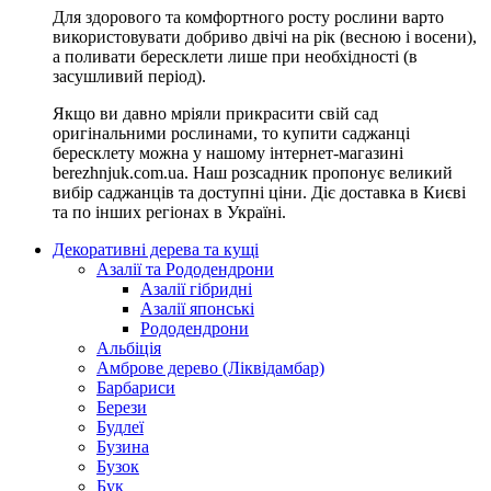
Для здорового та комфортного росту рослини варто
використовувати добриво двічі на рік (весною і восени),
а поливати бересклети лише при необхідності (в
засушливий період).
Якщо ви давно мріяли прикрасити свій сад
оригінальними рослинами, то купити саджанці
бересклету можна у нашому інтернет-магазині
berezhnjuk.com.ua. Наш розсадник пропонує великий
вибір саджанців та доступні ціни. Діє доставка в Києві
та по інших регіонах в Україні.
Декоративні дерева та кущі
Азалії та Рододендрони
Азалії гібридні
Азалії японські
Рододендрони
Альбіція
Амброве дерево (Ліквідамбар)
Барбариси
Берези
Будлеї
Бузина
Бузок
Бук