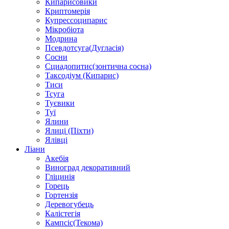
Кипарисовики
Криптомерія
Купрессоципарис
Мікробіота
Модрина
Псевдотсуга(Дугласія)
Сосни
Сциадопитис(зонтична сосна)
Таксодіум (Кипарис)
Тиси
Тсуга
Туєвики
Туї
Ялини
Ялиці (Піхти)
Ялівці
Ліани
Акебія
Виноград декоративний
Гліцинія
Горець
Гортензія
Деревогубець
Калістегія
Кампсіс(Текома)