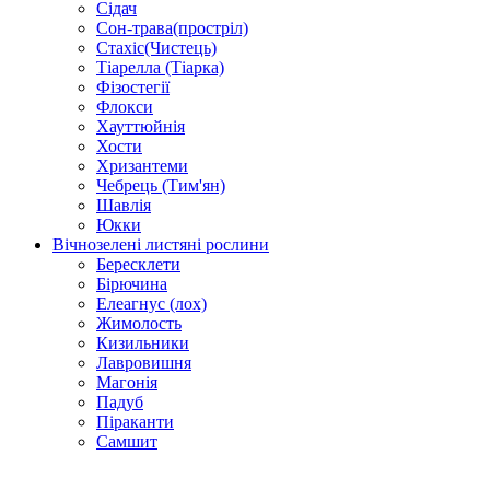
Сідач
Сон-трава(простріл)
Стахіс(Чистець)
Тіарелла (Тіарка)
Фізостегії
Флокси
Хауттюйнія
Хости
Хризантеми
Чебрець (Тим'ян)
Шавлія
Юкки
Вічнозелені листяні рослини
Бересклети
Бірючина
Елеагнус (лох)
Жимолость
Кизильники
Лавровишня
Магонія
Падуб
Піраканти
Самшит