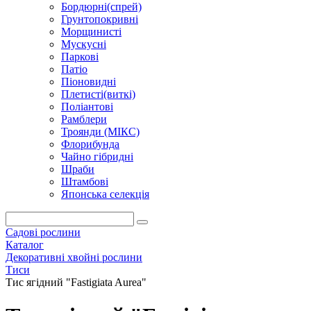
Бордюрні(спрей)
Грунтопокривні
Морщинисті
Мускусні
Паркові
Патіо
Піоновидні
Плетисті(виткі)
Поліантові
Рамблери
Троянди (МІКС)
Флорибунда
Чайно гібридні
Шраби
Штамбові
Японська селекція
Садові рослини
Каталог
Декоративні хвойні рослини
Тиси
Тис ягідний "Fastigiata Aurea"