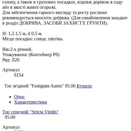
газону, а також в групових посадках, вздовж доріжок в саду
або в якості живої огорожі.
Для забезпечення гарного вигляду та росту рослини
рекомендується вносити добрива. (Для ознайомлення заходьте
в розділ ДОБРИВА, ЗАСОБИ ЗАХИСТУ, ГРУНТИ).
Н: 1,2-1,5 м, d 0,5 м.
Місце посадки: сонце, півтінь.
Вік:2-х річний.
Упакування: (Контейнер P9)
Ряд: Л20
Артикул
6154
Тис ягідний "Fastigiata Aurea"
95.00
Купити
Опис
Характеристики
Тис середній "Stricta Viridis"
95.00
Артикул