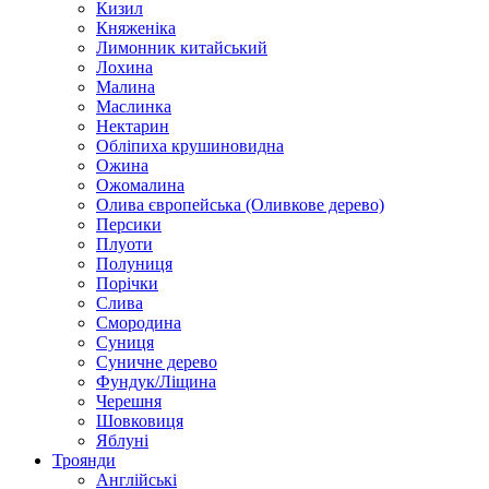
Кизил
Княженіка
Лимонник китайський
Лохина
Малина
Маслинка
Нектарин
Обліпиха крушиновидна
Ожина
Ожомалина
Олива європейська (Оливкове дерево)
Персики
Плуоти
Полуниця
Порічки
Слива
Смородина
Суниця
Суничне дерево
Фундук/Ліщина
Черешня
Шовковиця
Яблуні
Троянди
Англійські