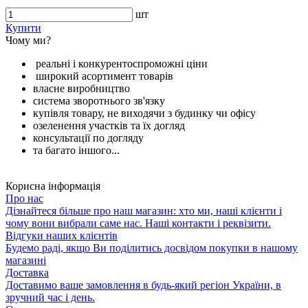
шт
Купити
Чому ми?
реальні і конкурентоспроможні ціни
широкий асортимент товарів
власне виробництво
система зворотнього зв'язку
купівля товару, не виходячи з будинку чи офісу
озеленення участків та їх догляд
консультації по догляду
та багато іншого...
Корисна інформація
Про нас
Дізнайтеся більше про наш магазин: хто ми, наші клієнти і
чому вони вибрали саме нас. Наші контакти і реквізити.
Відгуки наших клієнтів
Будемо раді, якщо Ви поділитись досвідом покупки в нашому
магазині
Доставка
Доставимо ваше замовлення в будь-який регіон України, в
зручний час і день.