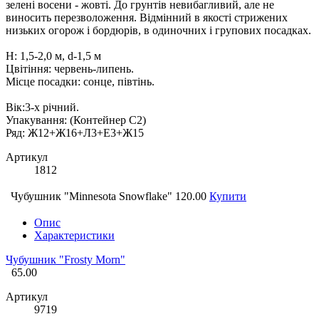
зелені восени - жовті. До грунтів невибагливий, але не
виносить перезволоження. Відмінний в якості стрижених
низьких огорож і бордюрів, в одиночних і групових посадках.
Н: 1,5-2,0 м, d-1,5 м
Цвітіння: червень-липень.
Місце посадки: сонце, півтінь.
Вік:3-х річний.
Упакування: (Контейнер С2)
Ряд: Ж12+Ж16+Л3+Е3+Ж15
Артикул
1812
Чубушник "Minnesota Snowflake"
120.00
Купити
Опис
Характеристики
Чубушник "Frosty Morn"
65.00
Артикул
9719