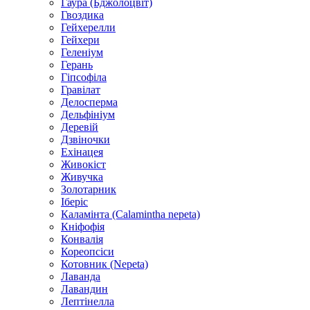
Гаура (Бджолоцвіт)
Гвоздика
Гейхерелли
Гейхери
Геленіум
Герань
Гіпсофіла
Гравілат
Делосперма
Дельфініум
Деревій
Дзвіночки
Ехінацея
Живокіст
Живучка
Золотарник
Іберіс
Каламінта (Calamintha nepeta)
Кніфофія
Конвалія
Кореопсіси
Котовник (Nepeta)
Лаванда
Лавандин
Лептінелла