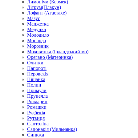
Лимоніум (Кермек)
Літрум(Плакун)
Лофант (Агастахе)
Мазус
Манжетка
Медунка
Молодило
Монарда
Морозник
Моховинка (Ірландський мо)
Орегано (Материнка)
Очитки
Папороті
Перовскія
Піщанка
Полин
Примули
Прунелла
Розмарин
Ромашки
Рудбекія
Рутвиця
Сантоліна
Сапонарія (Мильнянка)
Синюха