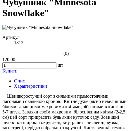
Чубушник "Minnesota
Snowflake"
Артикул
1812
(0)
120.00
шт
Купити
Опис
Характеристики
Швидкоростучий сорт з сильними прямостоячими
пагонами і овальною кроною. Квітне дуже рясно невеликими
білими запашними махровими квітами, зібраними в кисті по
5-7 штук. Завдяки своїм махровим, білосніжним квітам (2-2,5
см) цей сорт прикрасить будь який куточок саду. Зовнішні
пелюстки широкі і округлені, внутрішні - численні, вузькі,
загострені, нерідко спірально закручені. Листя великі, темно-