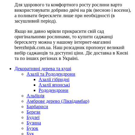
Для здорового та комфортного росту рослини варто
використовувати добриво двічі на рік (весною і восени),
а поливати бересклети лише при необхідності (в
засушливий період).
Якщо ви давно мріяли прикрасити свій сад
оригінальними рослинами, то купити саджанці
бересклету можна у нашому інтернет-магазині
berezhnjuk.com.ua. Наш розсадник пропонує великий
вибір саджанців та доступні ціни. Діє доставка в Києві
та по інших регіонах в Україні.
Декоративні дерева та кущі
Азалії та Рододендрони
Азалії гібридні
Азалії японські
Рододендрони
Альбіція
Амброве дерево (Ліквідамбар)
Барбариси
Берези
Будлеї
Бузина
Бузок
Бук