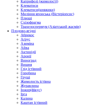
Каприфолі (жимолості)
Клематиси
Клематиси(княжики)
Миління японська (Вістеріопсис)
Плющі
Схізофрагма
Трахелоспермум (Азіатський жасмін)
Плодово-ягідні
Абрикос
Аґрус
Азиміна
Айва
Актинідії
Аронії
Виноград
Вишня
Глід їстівний
Горобина
Груші
Жимолость їстівна
Журавлина
Інжир(фікус)
Ірга
Калина
Каштан їстівний