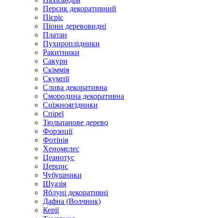
Персик декоративний
Пієріс
Піони деревовидні
Платан
Пухироплідники
Ракитники
Сакури
Скіммія
Скумпії
Слива декоративна
Смородина декоративна
Сніжноягідники
Спіреї
Тюльпанове дерево
Форзиції
Фотінія
Хеномелес
Цеанотус
Церцис
Чубушники
Шуазія
Яблуні декоративні
Дафна (Волчник)
Керії