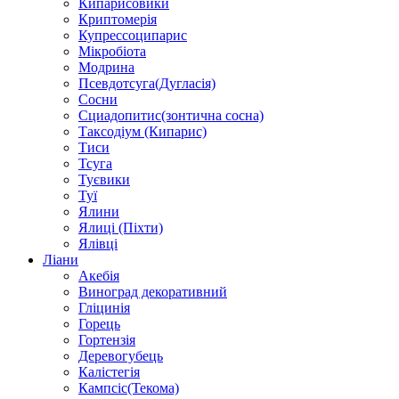
Кипарисовики
Криптомерія
Купрессоципарис
Мікробіота
Модрина
Псевдотсуга(Дугласія)
Сосни
Сциадопитис(зонтична сосна)
Таксодіум (Кипарис)
Тиси
Тсуга
Туєвики
Туї
Ялини
Ялиці (Піхти)
Ялівці
Ліани
Акебія
Виноград декоративний
Гліцинія
Горець
Гортензія
Деревогубець
Калістегія
Кампсіс(Текома)