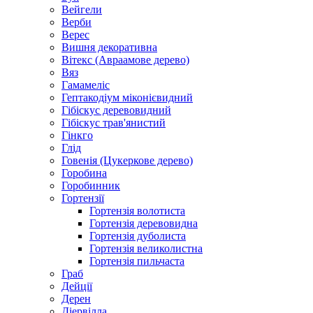
Вейгели
Верби
Верес
Вишня декоративна
Вітекс (Авраамове дерево)
Вяз
Гамамеліс
Гептакодіум міконієвидний
Гібіскус деревовидний
Гібіскус трав'янистий
Гінкго
Глід
Говенія (Цукеркове дерево)
Горобина
Горобинник
Гортензії
Гортензія волотиста
Гортензія деревовидна
Гортензія дуболиста
Гортензія великолистна
Гортензія пильчаста
Граб
Дейції
Дерен
Діервілла