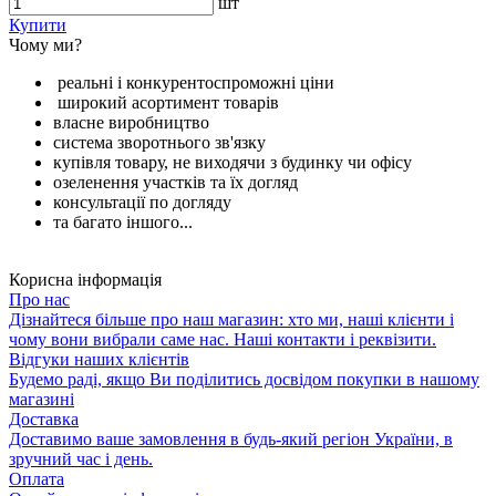
шт
Купити
Чому ми?
реальні і конкурентоспроможні ціни
широкий асортимент товарів
власне виробництво
система зворотнього зв'язку
купівля товару, не виходячи з будинку чи офісу
озеленення участків та їх догляд
консультації по догляду
та багато іншого...
Корисна інформація
Про нас
Дізнайтеся більше про наш магазин: хто ми, наші клієнти і
чому вони вибрали саме нас. Наші контакти і реквізити.
Відгуки наших клієнтів
Будемо раді, якщо Ви поділитись досвідом покупки в нашому
магазині
Доставка
Доставимо ваше замовлення в будь-який регіон України, в
зручний час і день.
Оплата