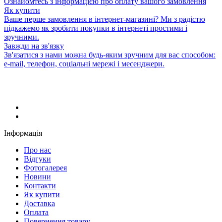
Ознайомтесь з інформацією про оплату вашого замовлення
Як купити
Ваше перше замовлення в інтернет-магазині? Ми з радістю
підкажемо як зробити покупки в інтернеті простими і
зручними.
Завжди на зв'язку
Зв'язатися з нами можна будь-яким зручним для вас способом:
e-mail, телефон, соціальні мережі і месенджери.
Інформація
Про нас
Відгуки
Фотогалерея
Новини
Контакти
Як купити
Доставка
Оплата
Повернення товару