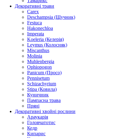
Тамарикс
Декоративні трави
Carex
Deschampsia (Щучник)
Festuca
Hakonechloa
Imperata
Koeleria (Келерія)
Leymus (Колосняк)
Miscanthus
Molinia
Muhlenbergia
Ophiopogon
Panicum (Просо)
Pennisetum
Schizachyrium
Stipa (Ковила)
Куничник
Пампасна трава
Пряні
Декоративні хвойні рослини
Араукарія
Головчатотис
Кедр
Кипарис