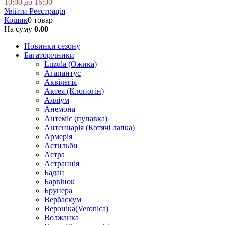
10:00 до 16:00
Увійти
Реєстрація
Кошик
0 товар
На суму
0.00
Новинки сезону
Багаторічники
Luzula (Ожика)
Агапантус
Аквілегія
Актея (Клопогін)
Алліум
Анемона
Антеміс (пупавка)
Антеннарія (Котячі лапка)
Армерія
Астильби
Астра
Астранція
Бадан
Барвінок
Брунера
Вербаскум
Вероніка(Veronica)
Волжанка