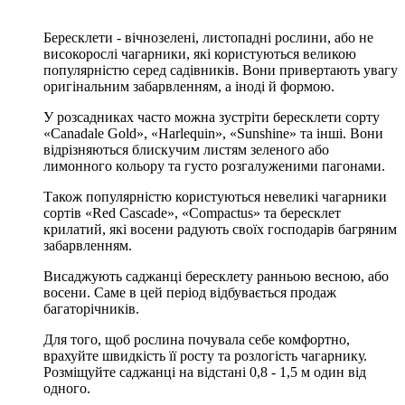
Бересклети - вічнозелені, листопадні рослини, або не
високорослі чагарники, які користуються великою
популярністю серед садівників. Вони привертають увагу
оригінальним забарвленням, а іноді й формою.
У розсадниках часто можна зустріти бересклети сорту
«Canadale Gold», «Harlequin», «Sunshine» та інші. Вони
відрізняються блискучим листям зеленого або
лимонного кольору та густо розгалуженими пагонами.
Також популярністю користуються невеликі чагарники
сортів «Red Cascade», «Compactus» та бересклет
крилатий, які восени радують своїх господарів багряним
забарвленням.
Висаджують саджанці бересклету ранньою весною, або
восени. Саме в цей період відбувається продаж
багаторічників.
Для того, щоб рослина почувала себе комфортно,
врахуйте швидкість її росту та розлогість чагарнику.
Розміщуйте саджанці на відстані 0,8 - 1,5 м один від
одного.