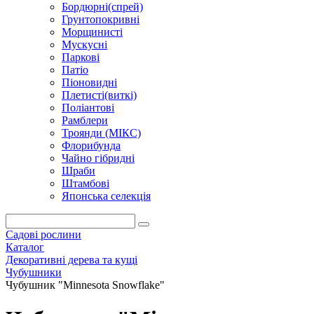
Бордюрні(спрей)
Грунтопокривні
Морщинисті
Мускусні
Паркові
Патіо
Піоновидні
Плетисті(виткі)
Поліантові
Рамблери
Троянди (МІКС)
Флорибунда
Чайно гібридні
Шраби
Штамбові
Японська селекція
Садові рослини
Каталог
Декоративні дерева та кущі
Чубушники
Чубушник "Minnesota Snowflake"