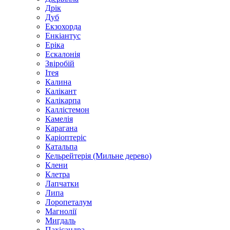
Дрік
Дуб
Екзохорда
Енкіантус
Еріка
Ескалонія
Звіробій
Ітея
Калина
Калікант
Калікарпа
Каллістемон
Камелія
Карагана
Каріоптеріс
Катальпа
Кельрейтерія (Мильне дерево)
Клени
Клетра
Лапчатки
Липа
Лоропеталум
Магнолії
Мигдаль
Пахісандра