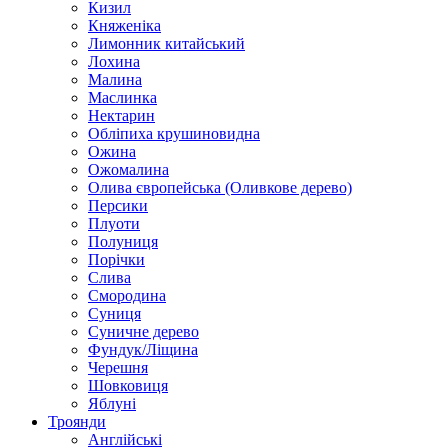
Кизил
Княженіка
Лимонник китайський
Лохина
Малина
Маслинка
Нектарин
Обліпиха крушиновидна
Ожина
Ожомалина
Олива європейська (Оливкове дерево)
Персики
Плуоти
Полуниця
Порічки
Слива
Смородина
Суниця
Суничне дерево
Фундук/Ліщина
Черешня
Шовковиця
Яблуні
Троянди
Англійські