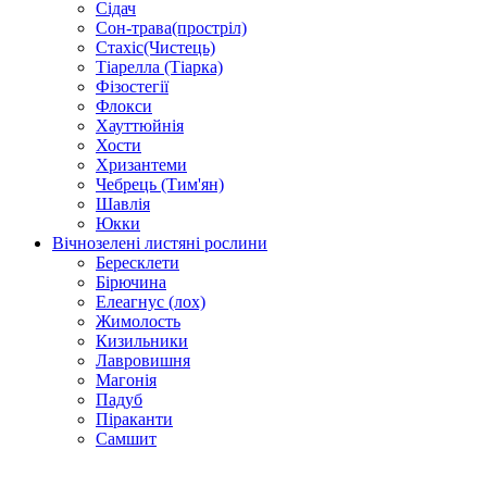
Сідач
Сон-трава(простріл)
Стахіс(Чистець)
Тіарелла (Тіарка)
Фізостегії
Флокси
Хауттюйнія
Хости
Хризантеми
Чебрець (Тим'ян)
Шавлія
Юкки
Вічнозелені листяні рослини
Бересклети
Бірючина
Елеагнус (лох)
Жимолость
Кизильники
Лавровишня
Магонія
Падуб
Піраканти
Самшит