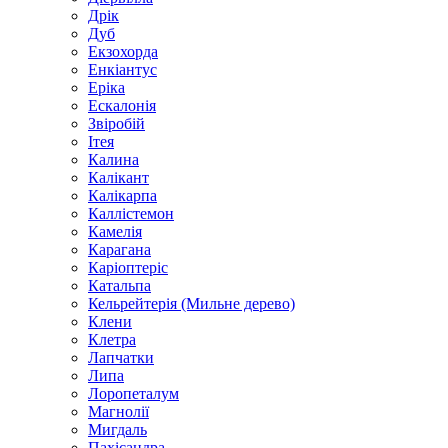
Дрік
Дуб
Екзохорда
Енкіантус
Еріка
Ескалонія
Звіробій
Ітея
Калина
Калікант
Калікарпа
Каллістемон
Камелія
Карагана
Каріоптеріс
Катальпа
Кельрейтерія (Мильне дерево)
Клени
Клетра
Лапчатки
Липа
Лоропеталум
Магнолії
Мигдаль
Пахісандра