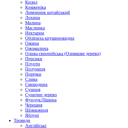
Кизил
Княженіка
Лимонник китайський
Лохина
Малина
Маслинка
Нектарин
Обліпиха крушиновидна
Ожина
Ожомалина
Олива європейська (Оливкове дерево)
Персики
Плуоти
Полуниця
Порічки
Слива
Смородина
Суниця
Суничне дерево
Фундук/Ліщина
Черешня
Шовковиця
Яблуні
Троянди
Англійські