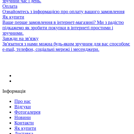
зручний час і день.
Оплата
Ознайомтесь з інформацією про оплату вашого замовлення
Як купити
Ваше перше замовлення в інтернет-магазині? Ми з радістю
підкажемо як зробити покупки в інтернеті простими і
зручними.
Завжди на зв'язку
Зв'язатися з нами можна будь-яким зручним для вас способом:
e-mail, телефон, соціальні мережі і месенджери.
Інформація
Про нас
Відгуки
Фотогалерея
Новини
Контакти
Як купити
Доставка