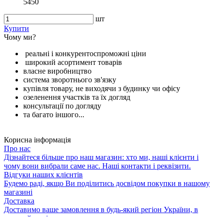
5450
шт
Купити
Чому ми?
реальні і конкурентоспроможні ціни
широкий асортимент товарів
власне виробництво
система зворотнього зв'язку
купівля товару, не виходячи з будинку чи офісу
озеленення участків та їх догляд
консультації по догляду
та багато іншого...
Корисна інформація
Про нас
Дізнайтеся більше про наш магазин: хто ми, наші клієнти і
чому вони вибрали саме нас. Наші контакти і реквізити.
Відгуки наших клієнтів
Будемо раді, якщо Ви поділитись досвідом покупки в нашому
магазині
Доставка
Доставимо ваше замовлення в будь-який регіон України, в