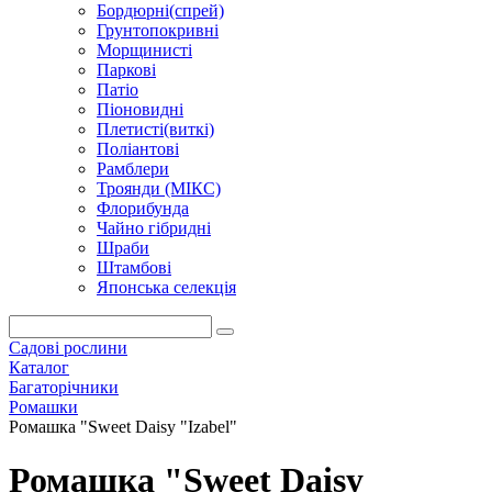
Бордюрні(спрей)
Грунтопокривні
Морщинисті
Паркові
Патіо
Піоновидні
Плетисті(виткі)
Поліантові
Рамблери
Троянди (МІКС)
Флорибунда
Чайно гібридні
Шраби
Штамбові
Японська селекція
Садові рослини
Каталог
Багаторічники
Ромашки
Ромашка "Sweet Daisy "Izabel"
Ромашка "Sweet Daisy