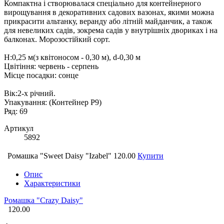
Компактна і створювалася спеціально для контейнерного
вирощування в декоративних садових вазонах, якими можна
прикрасити альтанку, веранду або літній майданчик, а також
для невеликих садів, зокрема садів у внутрішніх двориках і на
балконах. Морозостійкий сорт.
Н:0,25 м(з квітоносом - 0,30 м), d-0,30 м
Цвітіння: червень - серпень
Місце посадки: сонце
Вік:2-х річний.
Упакування: (Контейнер Р9)
Ряд: 69
Артикул
5892
Ромашка "Sweet Daisy "Izabel"
120.00
Купити
Опис
Характеристики
Ромашка "Crazy Daisy"
120.00