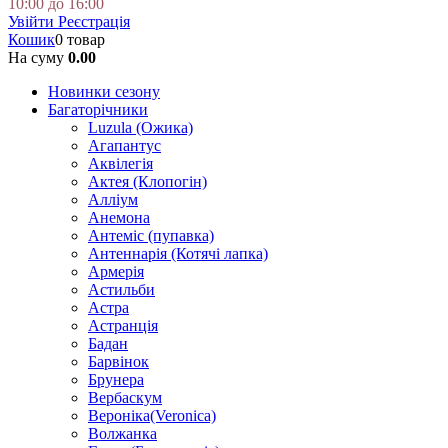
10:00 до 16:00
Увійти
Реєстрація
Кошик
0 товар
На суму
0.00
Новинки сезону
Багаторічники
Luzula (Ожика)
Агапантус
Аквілегія
Актея (Клопогін)
Алліум
Анемона
Антеміс (пупавка)
Антеннарія (Котячі лапка)
Армерія
Астильби
Астра
Астранція
Бадан
Барвінок
Брунера
Вербаскум
Вероніка(Veronica)
Волжанка