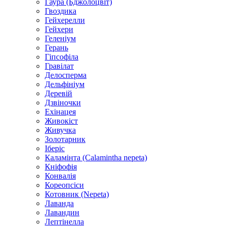
Гаура (Бджолоцвіт)
Гвоздика
Гейхерелли
Гейхери
Геленіум
Герань
Гіпсофіла
Гравілат
Делосперма
Дельфініум
Деревій
Дзвіночки
Ехінацея
Живокіст
Живучка
Золотарник
Іберіс
Каламінта (Calamintha nepeta)
Кніфофія
Конвалія
Кореопсіси
Котовник (Nepeta)
Лаванда
Лавандин
Лептінелла