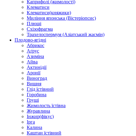
Каприфолі (жимолості)
Клематиси
Клематиси(княжики)
Миління японська (Вістеріопсис)
Плющі
Схізофрагма
Трахелоспермум (Азіатський жасмін)
Плодово-ягідні
Абрикос
Аґрус
Азиміна
Айва
Актинідії
Аронії
Виноград
Вишня
Глід їстівний
Горобина
Груші
Жимолость їстівна
Журавлина
Інжир(фікус)
Ірга
Калина
Каштан їстівний