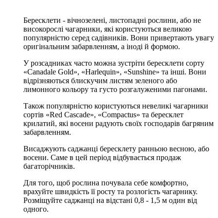
Бересклети - вічнозелені, листопадні рослини, або не
високорослі чагарники, які користуються великою
популярністю серед садівників. Вони привертають увагу
оригінальним забарвленням, а іноді й формою.
У розсадниках часто можна зустріти бересклети сорту
«Canadale Gold», «Harlequin», «Sunshine» та інші. Вони
відрізняються блискучим листям зеленого або
лимонного кольору та густо розгалуженими пагонами.
Також популярністю користуються невеликі чагарники
сортів «Red Cascade», «Compactus» та бересклет
крилатий, які восени радують своїх господарів багряним
забарвленням.
Висаджують саджанці бересклету ранньою весною, або
восени. Саме в цей період відбувається продаж
багаторічників.
Для того, щоб рослина почувала себе комфортно,
врахуйте швидкість її росту та розлогість чагарнику.
Розміщуйте саджанці на відстані 0,8 - 1,5 м один від
одного.