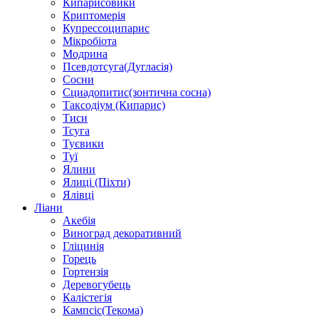
Кипарисовики
Криптомерія
Купрессоципарис
Мікробіота
Модрина
Псевдотсуга(Дугласія)
Сосни
Сциадопитис(зонтична сосна)
Таксодіум (Кипарис)
Тиси
Тсуга
Туєвики
Туї
Ялини
Ялиці (Піхти)
Ялівці
Ліани
Акебія
Виноград декоративний
Гліцинія
Горець
Гортензія
Деревогубець
Калістегія
Кампсіс(Текома)