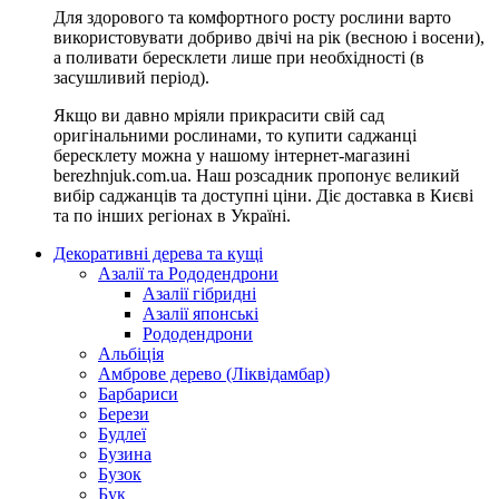
Для здорового та комфортного росту рослини варто
використовувати добриво двічі на рік (весною і восени),
а поливати бересклети лише при необхідності (в
засушливий період).
Якщо ви давно мріяли прикрасити свій сад
оригінальними рослинами, то купити саджанці
бересклету можна у нашому інтернет-магазині
berezhnjuk.com.ua. Наш розсадник пропонує великий
вибір саджанців та доступні ціни. Діє доставка в Києві
та по інших регіонах в Україні.
Декоративні дерева та кущі
Азалії та Рододендрони
Азалії гібридні
Азалії японські
Рододендрони
Альбіція
Амброве дерево (Ліквідамбар)
Барбариси
Берези
Будлеї
Бузина
Бузок
Бук