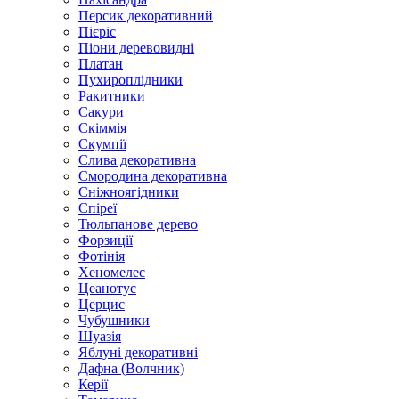
Персик декоративний
Пієріс
Піони деревовидні
Платан
Пухироплідники
Ракитники
Сакури
Скіммія
Скумпії
Слива декоративна
Смородина декоративна
Сніжноягідники
Спіреї
Тюльпанове дерево
Форзиції
Фотінія
Хеномелес
Цеанотус
Церцис
Чубушники
Шуазія
Яблуні декоративні
Дафна (Волчник)
Керії