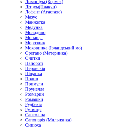
Лимоніум (Кермек)
Літрум(Плакун)
Лофант (Агастахе)
Мазус
Манжетка
Медунка
Молодило
Монарда
Морозник
Моховинка (Ірландський мо)
Орегано (Материнка)
Очитки
Папороті
Перовскія
Піщанка
Полин
Примули
Прунелла
Розмарин
Ромашки
Рудбекія
Рутвиця
Сантоліна
Сапонарія (Мильнянка)
Синюха