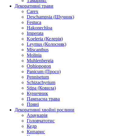
Тамарикс
Декоративні трави
Carex
Deschampsia (Щучник)
Festuca
Hakonechloa
Imperata
Koeleria (Келерія)
Leymus (Колосняк)
Miscanthus
Molinia
Muhlenbergia
Ophiopogon
Panicum (Просо)
Pennisetum
Schizachyrium
Stipa (Ковила)
Куничник
Пампасна трава
Пряні
Декоративні хвойні рослини
Араукарія
Головчатотис
Кедр
Кипарис