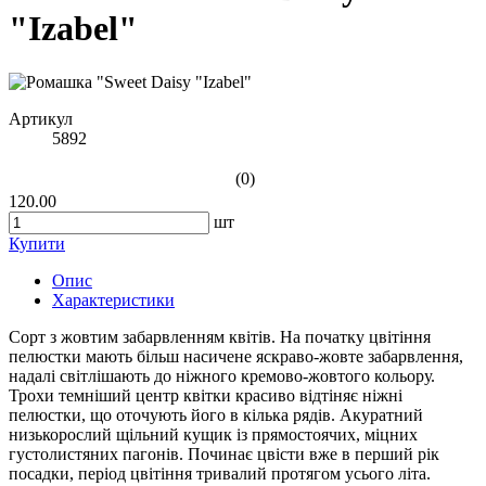
"Izabel"
Артикул
5892
(0)
120.00
шт
Купити
Опис
Характеристики
Сорт з жовтим забарвленням квітів. На початку цвітіння
пелюстки мають більш насичене яскраво-жовте забарвлення,
надалі світлішають до ніжного кремово-жовтого кольору.
Трохи темніший центр квітки красиво відтіняє ніжні
пелюстки, що оточують його в кілька рядів. Акуратний
низькорослий щільний кущик із прямостоячих, міцних
густолистяних пагонів. Починає цвісти вже в перший рік
посадки, період цвітіння тривалий протягом усього літа.