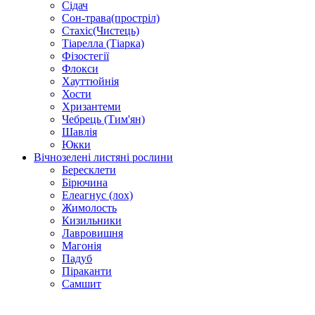
Сідач
Сон-трава(простріл)
Стахіс(Чистець)
Тіарелла (Тіарка)
Фізостегії
Флокси
Хауттюйнія
Хости
Хризантеми
Чебрець (Тим'ян)
Шавлія
Юкки
Вічнозелені листяні рослини
Бересклети
Бірючина
Елеагнус (лох)
Жимолость
Кизильники
Лавровишня
Магонія
Падуб
Піраканти
Самшит