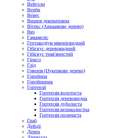
Вейгели
Верби
Верес
Вишня декоративна
Вітекс (Авраамове дерево)
Вяз
Гамамеліс
Гептакодіум міконієвидний
Гібіскус деревовидний
Гібіскус трав'янистий
Гінкго
Глід
Говенія (Цукеркове дерево)
Горобина
Горобинник
Гортензії
Гортензія волотиста
Гортензія деревовидна
Гортензія дуболиста
Гортензія великолистна
Гортензія пильчаста
Граб
Дейції
Дерен
Діервілла