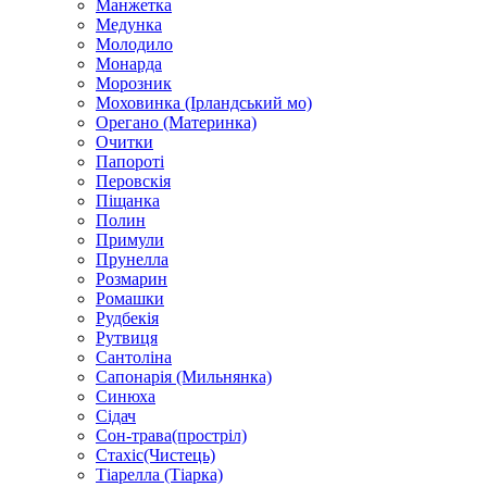
Манжетка
Медунка
Молодило
Монарда
Морозник
Моховинка (Ірландський мо)
Орегано (Материнка)
Очитки
Папороті
Перовскія
Піщанка
Полин
Примули
Прунелла
Розмарин
Ромашки
Рудбекія
Рутвиця
Сантоліна
Сапонарія (Мильнянка)
Синюха
Сідач
Сон-трава(простріл)
Стахіс(Чистець)
Тіарелла (Тіарка)