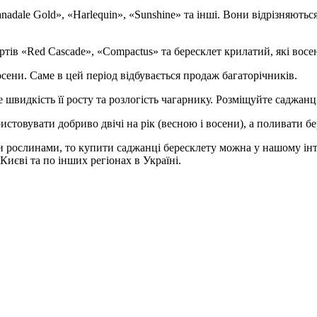
nadale Gold», «Harlequin», «Sunshine» та інші. Вони відрізняють
тів «Red Cascade», «Compactus» та бересклет крилатий, які вос
ени. Саме в цей період відбувається продаж багаторічників.
видкість її росту та розлогість чагарнику. Розміщуйте саджанці 
стовувати добриво двічі на рік (весною і восени), а поливати б
 рослинами, то купити саджанці бересклету можна у нашому інт
 Києві та по інших регіонах в Україні.