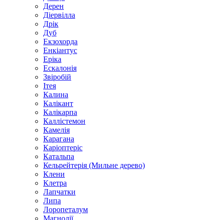
Дерен
Діервілла
Дрік
Дуб
Екзохорда
Енкіантус
Еріка
Ескалонія
Звіробій
Ітея
Калина
Калікант
Калікарпа
Каллістемон
Камелія
Карагана
Каріоптеріс
Катальпа
Кельрейтерія (Мильне дерево)
Клени
Клетра
Лапчатки
Липа
Лоропеталум
Магнолії