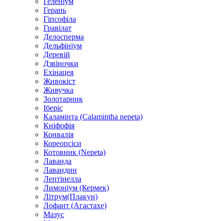
Геленіум
Герань
Гіпсофіла
Гравілат
Делосперма
Дельфініум
Деревій
Дзвіночки
Ехінацея
Живокіст
Живучка
Золотарник
Іберіс
Каламінта (Calamintha nepeta)
Кніфофія
Конвалія
Кореопсіси
Котовник (Nepeta)
Лаванда
Лавандин
Лептінелла
Лимоніум (Кермек)
Літрум(Плакун)
Лофант (Агастахе)
Мазус