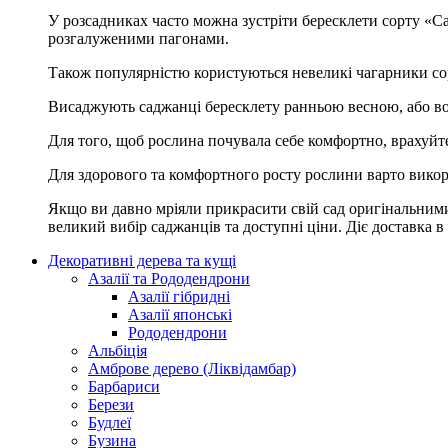
У розсадниках часто можна зустріти бересклети сорту «Ca
розгалуженими пагонами.
Також популярністю користуються невеликі чагарники сор
Висаджують саджанці бересклету ранньою весною, або вос
Для того, щоб рослина почувала себе комфортно, врахуйте ш
Для здорового та комфортного росту рослини варто викори
Якщо ви давно мріяли прикрасити свій сад оригінальними
великий вибір саджанців та доступні ціни. Діє доставка в
Декоративні дерева та кущі
Азалії та Рододендрони
Азалії гібридні
Азалії японські
Рододендрони
Альбіція
Амброве дерево (Ліквідамбар)
Барбариси
Берези
Будлеї
Бузина