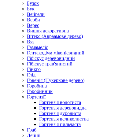
Бузок
Бук
Вейгели
Верби
Верес
Вишня декоративна
Вітекс (Авраамове дерево)
Вяз
Гамамеліс
Гептакодіум міконієвидний
Гібіскус деревовидний
Гібіскус трав'янистий
Гінкго
Глід
Говенія (Цукеркове дерево)
Горобина
Горобинник
Гортензії
Гортензія волотиста
Гортензія деревовидна
Гортензія дуболиста
Гортензія великолистна
Гортензія пильчаста
Граб
Дейції