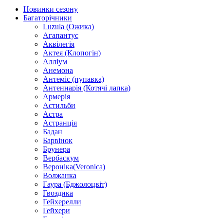
Новинки сезону
Багаторічники
Luzula (Ожика)
Агапантус
Аквілегія
Актея (Клопогін)
Алліум
Анемона
Антеміс (пупавка)
Антеннарія (Котячі лапка)
Армерія
Астильби
Астра
Астранція
Бадан
Барвінок
Брунера
Вербаскум
Вероніка(Veronica)
Волжанка
Гаура (Бджолоцвіт)
Гвоздика
Гейхерелли
Гейхери