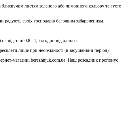
ся блискучим листям зеленого або лимонного кольору та густо
ени радують своїх господарів багряним забарвленням.
на відстані 0,8 - 1,5 м один від одного.
ересклети лише при необхідності (в засушливий період).
ернет-магазині berezhnjuk.com.ua. Наш розсадник пропонує