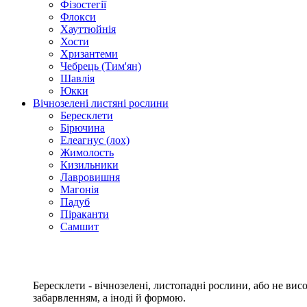
Фізостегії
Флокси
Хауттюйнія
Хости
Хризантеми
Чебрець (Тим'ян)
Шавлія
Юкки
Вічнозелені листяні рослини
Бересклети
Бірючина
Елеагнус (лох)
Жимолость
Кизильники
Лавровишня
Магонія
Падуб
Піраканти
Самшит
Бересклети - вічнозелені, листопадні рослини, або не ви
забарвленням, а іноді й формою.