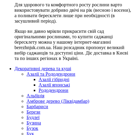
Для здорового та комфортного росту рослини варто
використовувати добриво двічі на рік (весною і восени),
а поливати бересклети лише при необхідності (в
засушливий період).
Якщо ви давно мріяли прикрасити свій сад
оригінальними рослинами, то купити саджанці
бересклету можна у нашому інтернет-магазині
berezhnjuk.com.ua. Наш розсадник пропонує великий
вибір саджанців та доступні ціни. Діє доставка в Києві
та по інших регіонах в Україні.
Декоративні дерева та кущі
Азалії та Рододендрони
Азалії гібридні
Азалії японські
Рододендрони
Альбіція
Амброве дерево (Ліквідамбар)
Барбариси
Берези
Будлеї
Бузина
Бузок
Бук