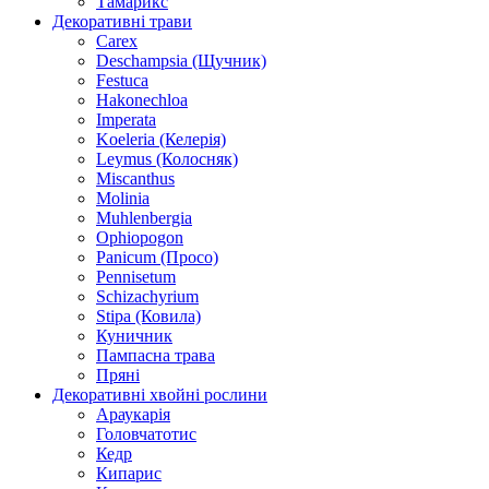
Тамарикс
Декоративні трави
Carex
Deschampsia (Щучник)
Festuca
Hakonechloa
Imperata
Koeleria (Келерія)
Leymus (Колосняк)
Miscanthus
Molinia
Muhlenbergia
Ophiopogon
Panicum (Просо)
Pennisetum
Schizachyrium
Stipa (Ковила)
Куничник
Пампасна трава
Пряні
Декоративні хвойні рослини
Араукарія
Головчатотис
Кедр
Кипарис