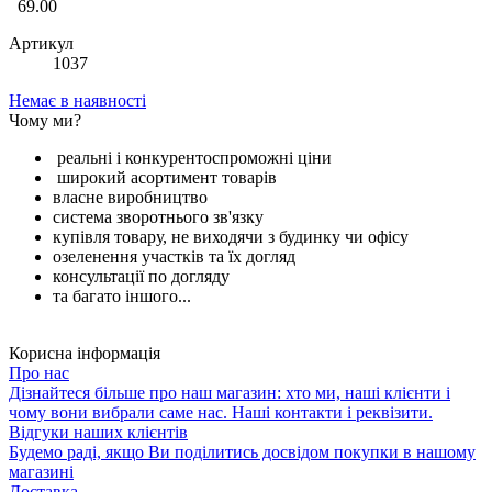
69.00
Артикул
1037
Немає в наявності
Чому ми?
реальні і конкурентоспроможні ціни
широкий асортимент товарів
власне виробництво
система зворотнього зв'язку
купівля товару, не виходячи з будинку чи офісу
озеленення участків та їх догляд
консультації по догляду
та багато іншого...
Корисна інформація
Про нас
Дізнайтеся більше про наш магазин: хто ми, наші клієнти і
чому вони вибрали саме нас. Наші контакти і реквізити.
Відгуки наших клієнтів
Будемо раді, якщо Ви поділитись досвідом покупки в нашому
магазині
Доставка