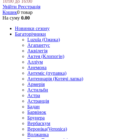
10:00 до 16:00
Увійти
Реєстрація
Кошик
0 товар
На суму
0.00
Новинки сезону
Багаторічники
Luzula (Ожика)
Агапантус
Аквілегія
Актея (Клопогін)
Алліум
Анемона
Антеміс (пупавка)
Антеннарія (Котячі лапка)
Армерія
Астильби
Астра
Астранція
Бадан
Барвінок
Брунера
Вербаскум
Вероніка(Veronica)
Волжанка