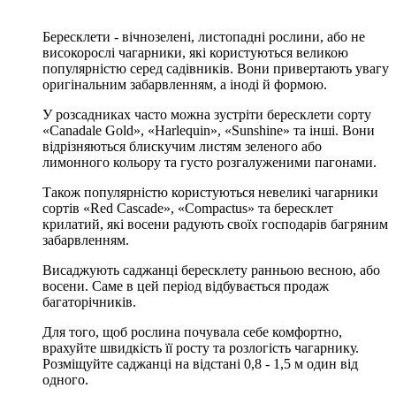
Бересклети - вічнозелені, листопадні рослини, або не
високорослі чагарники, які користуються великою
популярністю серед садівників. Вони привертають увагу
оригінальним забарвленням, а іноді й формою.
У розсадниках часто можна зустріти бересклети сорту
«Canadale Gold», «Harlequin», «Sunshine» та інші. Вони
відрізняються блискучим листям зеленого або
лимонного кольору та густо розгалуженими пагонами.
Також популярністю користуються невеликі чагарники
сортів «Red Cascade», «Compactus» та бересклет
крилатий, які восени радують своїх господарів багряним
забарвленням.
Висаджують саджанці бересклету ранньою весною, або
восени. Саме в цей період відбувається продаж
багаторічників.
Для того, щоб рослина почувала себе комфортно,
врахуйте швидкість її росту та розлогість чагарнику.
Розміщуйте саджанці на відстані 0,8 - 1,5 м один від
одного.