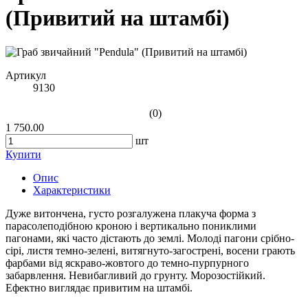
(Привитий на штамбі)
Артикул
9130
(0)
1 750.00
шт
Купити
Опис
Характеристики
Дуже витончена, густо розгалужена плакуча форма з
парасолеподібною кроною і вертикально пониклими
пагонами, які часто дістають до землі. Молоді пагони срібно-
сірі, листя темно-зелені, витягнуто-загострені, восени грають
фарбами від яскраво-жовтого до темно-пурпурного
забарвлення. Невибагливий до грунту. Морозостійкий.
Ефектно виглядає привитим на штамбі.