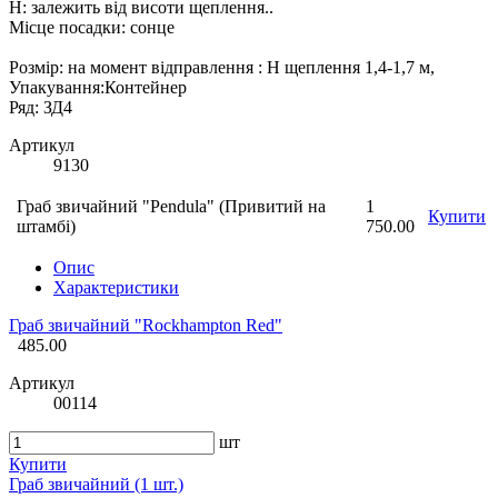
Н: залежить від висоти щеплення..
Місце посадки: сонце
Розмір: на момент відправлення : Н щеплення 1,4-1,7 м,
Упакування:Контейнер
Ряд: ЗД4
Артикул
9130
Граб звичайний "Pendula" (Привитий на
1
Купити
штамбі)
750.00
Опис
Характеристики
Граб звичайний "Rockhampton Red"
485.00
Артикул
00114
шт
Купити
Граб звичайний (1 шт.)