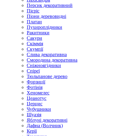
Персик декоративний
Пієріс
Піони деревовидні
Платан
Пухироплідники
Ракитники
Сакури
Скіммія
Скумпії
Слива декоративна
Смородина декоративна
Сніжноягідники
Спіреї
Тюльпанове дерево
Форзиції
Фотінія
Хеномелес
Цеанотус
Церцис
Чубушники
Шуазія
Яблуні декоративні
Дафна (Волчник)
Керії