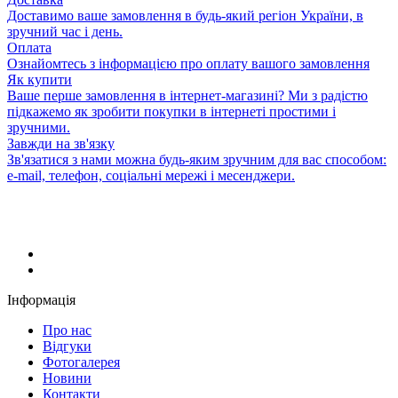
Доставимо ваше замовлення в будь-який регіон України, в
зручний час і день.
Оплата
Ознайомтесь з інформацією про оплату вашого замовлення
Як купити
Ваше перше замовлення в інтернет-магазині? Ми з радістю
підкажемо як зробити покупки в інтернеті простими і
зручними.
Завжди на зв'язку
Зв'язатися з нами можна будь-яким зручним для вас способом:
e-mail, телефон, соціальні мережі і месенджери.
Інформація
Про нас
Відгуки
Фотогалерея
Новини
Контакти