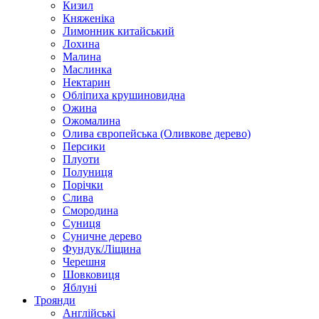
Кизил
Княженіка
Лимонник китайський
Лохина
Малина
Маслинка
Нектарин
Обліпиха крушиновидна
Ожина
Ожомалина
Олива європейська (Оливкове дерево)
Персики
Плуоти
Полуниця
Порічки
Слива
Смородина
Суниця
Суничне дерево
Фундук/Ліщина
Черешня
Шовковиця
Яблуні
Троянди
Англійські