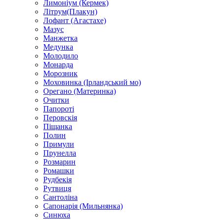
Лимоніум (Кермек)
Літрум(Плакун)
Лофант (Агастахе)
Мазус
Манжетка
Медунка
Молодило
Монарда
Морозник
Моховинка (Ірландський мо)
Орегано (Материнка)
Очитки
Папороті
Перовскія
Піщанка
Полин
Примули
Прунелла
Розмарин
Ромашки
Рудбекія
Рутвиця
Сантоліна
Сапонарія (Мильнянка)
Синюха