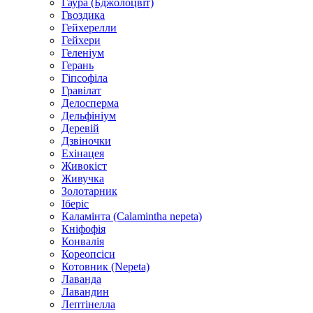
Гаура (Бджолоцвіт)
Гвоздика
Гейхерелли
Гейхери
Геленіум
Герань
Гіпсофіла
Гравілат
Делосперма
Дельфініум
Деревій
Дзвіночки
Ехінацея
Живокіст
Живучка
Золотарник
Іберіс
Каламінта (Calamintha nepeta)
Кніфофія
Конвалія
Кореопсіси
Котовник (Nepeta)
Лаванда
Лавандин
Лептінелла