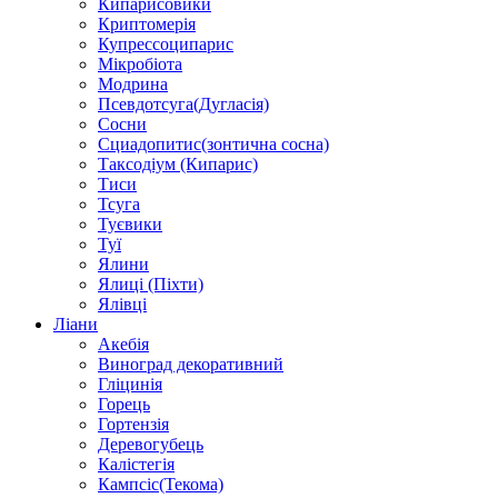
Кипарисовики
Криптомерія
Купрессоципарис
Мікробіота
Модрина
Псевдотсуга(Дугласія)
Сосни
Сциадопитис(зонтична сосна)
Таксодіум (Кипарис)
Тиси
Тсуга
Туєвики
Туї
Ялини
Ялиці (Піхти)
Ялівці
Ліани
Акебія
Виноград декоративний
Гліцинія
Горець
Гортензія
Деревогубець
Калістегія
Кампсіс(Текома)