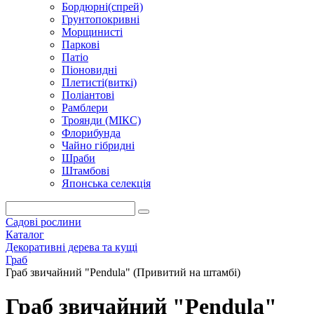
Бордюрні(спрей)
Грунтопокривні
Морщинисті
Паркові
Патіо
Піоновидні
Плетисті(виткі)
Поліантові
Рамблери
Троянди (МІКС)
Флорибунда
Чайно гібридні
Шраби
Штамбові
Японська селекція
Садові рослини
Каталог
Декоративні дерева та кущі
Граб
Граб звичайний "Pendula" (Привитий на штамбі)
Граб звичайний "Pendula"