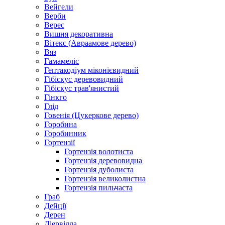
Вейгели
Верби
Верес
Вишня декоративна
Вітекс (Авраамове дерево)
Вяз
Гамамеліс
Гептакодіум міконієвидний
Гібіскус деревовидний
Гібіскус трав'янистий
Гінкго
Глід
Говенія (Цукеркове дерево)
Горобина
Горобинник
Гортензії
Гортензія волотиста
Гортензія деревовидна
Гортензія дуболиста
Гортензія великолистна
Гортензія пильчаста
Граб
Дейції
Дерен
Діервілла