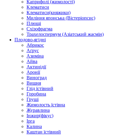
Каприфолі (жимолості)
Клематиси
Клематиси(княжики)
Миління японська (Вістеріопсис)
Плющі
Схізофрагма
Трахелоспермум (Азіатський жасмін)
Плодово-ягідні
Абрикос
Аґрус
Азиміна
Айва
Актинідії
Аронії
Виноград
Вишня
Глід їстівний
Горобина
Груші
Жимолость їстівна
Журавлина
Інжир(фікус)
Ірга
Калина
Каштан їстівний