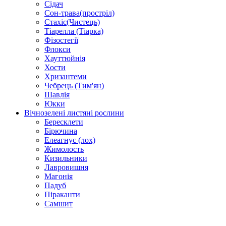
Сідач
Сон-трава(простріл)
Стахіс(Чистець)
Тіарелла (Тіарка)
Фізостегії
Флокси
Хауттюйнія
Хости
Хризантеми
Чебрець (Тим'ян)
Шавлія
Юкки
Вічнозелені листяні рослини
Бересклети
Бірючина
Елеагнус (лох)
Жимолость
Кизильники
Лавровишня
Магонія
Падуб
Піраканти
Самшит