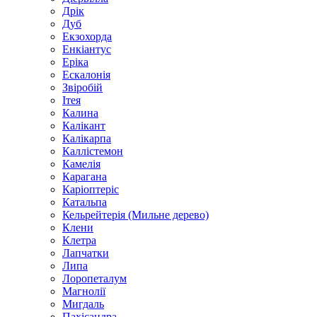
Дрік
Дуб
Екзохорда
Енкіантус
Еріка
Ескалонія
Звіробій
Ітея
Калина
Калікант
Калікарпа
Каллістемон
Камелія
Карагана
Каріоптеріс
Катальпа
Кельрейтерія (Мильне дерево)
Клени
Клетра
Лапчатки
Липа
Лоропеталум
Магнолії
Мигдаль
Пахісандра