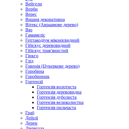
Вейгели
Верби
Верес
Вишня декоративна
Вітекс (Авраамове дерево)
Вяз
Гамамеліс
Гептакодіум міконієвидний
Гібіскус деревовидний
Гібіскус трав'янистий
Гінкго
Глід
Говенія (Цукеркове дерево)
Горобина
Горобинник
Гортензії
Гортензія волотиста
Гортензія деревовидна
Гортензія дуболиста
Гортензія великолистна
Гортензія пильчаста
Граб
Дейції
Дерен
Діервілла