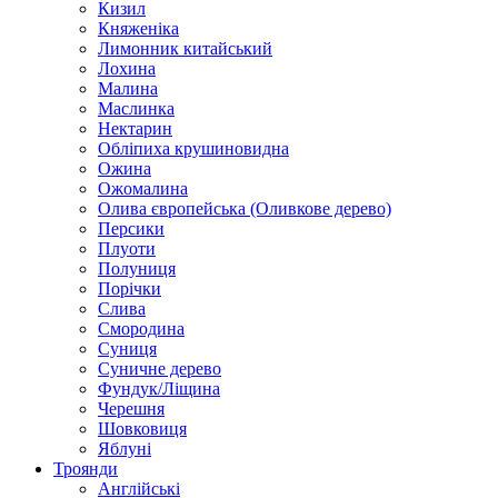
Кизил
Княженіка
Лимонник китайський
Лохина
Малина
Маслинка
Нектарин
Обліпиха крушиновидна
Ожина
Ожомалина
Олива європейська (Оливкове дерево)
Персики
Плуоти
Полуниця
Порічки
Слива
Смородина
Суниця
Суничне дерево
Фундук/Ліщина
Черешня
Шовковиця
Яблуні
Троянди
Англійські