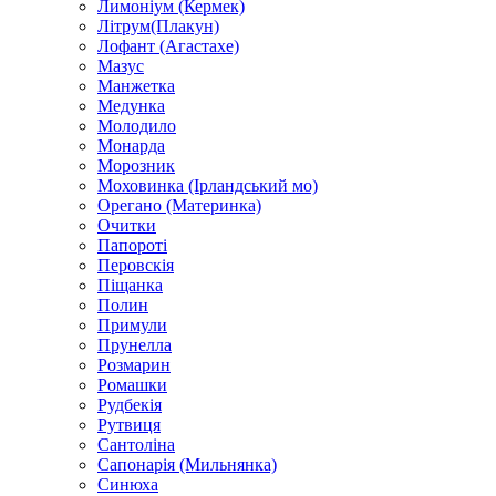
Лимоніум (Кермек)
Літрум(Плакун)
Лофант (Агастахе)
Мазус
Манжетка
Медунка
Молодило
Монарда
Морозник
Моховинка (Ірландський мо)
Орегано (Материнка)
Очитки
Папороті
Перовскія
Піщанка
Полин
Примули
Прунелла
Розмарин
Ромашки
Рудбекія
Рутвиця
Сантоліна
Сапонарія (Мильнянка)
Синюха