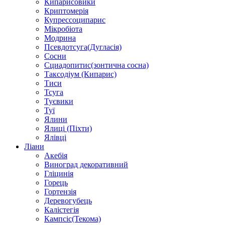
Кипарисовики
Криптомерія
Купрессоципарис
Мікробіота
Модрина
Псевдотсуга(Дугласія)
Сосни
Сциадопитис(зонтична сосна)
Таксодіум (Кипарис)
Тиси
Тсуга
Туєвики
Туї
Ялини
Ялиці (Піхти)
Ялівці
Ліани
Акебія
Виноград декоративний
Гліцинія
Горець
Гортензія
Деревогубець
Калістегія
Кампсіс(Текома)