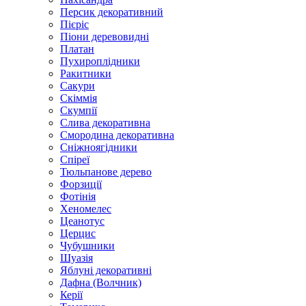
Персик декоративний
Пієріс
Піони деревовидні
Платан
Пухироплідники
Ракитники
Сакури
Скіммія
Скумпії
Слива декоративна
Смородина декоративна
Сніжноягідники
Спіреї
Тюльпанове дерево
Форзиції
Фотінія
Хеномелес
Цеанотус
Церцис
Чубушники
Шуазія
Яблуні декоративні
Дафна (Волчник)
Керії