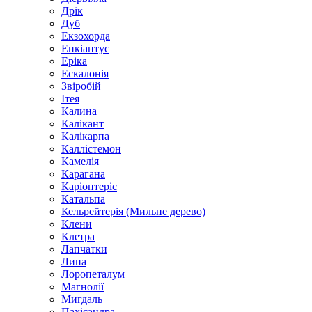
Дрік
Дуб
Екзохорда
Енкіантус
Еріка
Ескалонія
Звіробій
Ітея
Калина
Калікант
Калікарпа
Каллістемон
Камелія
Карагана
Каріоптеріс
Катальпа
Кельрейтерія (Мильне дерево)
Клени
Клетра
Лапчатки
Липа
Лоропеталум
Магнолії
Мигдаль
Пахісандра