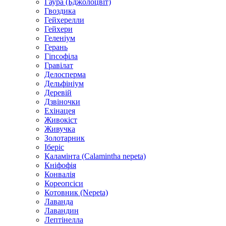
Гаура (Бджолоцвіт)
Гвоздика
Гейхерелли
Гейхери
Геленіум
Герань
Гіпсофіла
Гравілат
Делосперма
Дельфініум
Деревій
Дзвіночки
Ехінацея
Живокіст
Живучка
Золотарник
Іберіс
Каламінта (Calamintha nepeta)
Кніфофія
Конвалія
Кореопсіси
Котовник (Nepeta)
Лаванда
Лавандин
Лептінелла