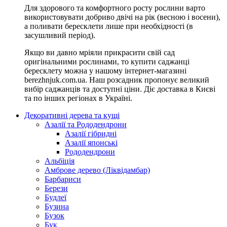
Для здорового та комфортного росту рослини варто
використовувати добриво двічі на рік (весною і восени),
а поливати бересклети лише при необхідності (в
засушливий період).
Якщо ви давно мріяли прикрасити свій сад
оригінальними рослинами, то купити саджанці
бересклету можна у нашому інтернет-магазині
berezhnjuk.com.ua. Наш розсадник пропонує великий
вибір саджанців та доступні ціни. Діє доставка в Києві
та по інших регіонах в Україні.
Декоративні дерева та кущі
Азалії та Рододендрони
Азалії гібридні
Азалії японські
Рододендрони
Альбіція
Амброве дерево (Ліквідамбар)
Барбариси
Берези
Будлеї
Бузина
Бузок
Бук