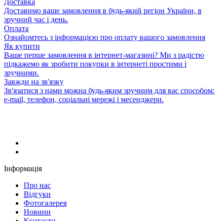
Доставка
Доставимо ваше замовлення в будь-який регіон України, в
зручний час і день.
Оплата
Ознайомтесь з інформацією про оплату вашого замовлення
Як купити
Ваше перше замовлення в інтернет-магазині? Ми з радістю
підкажемо як зробити покупки в інтернеті простими і
зручними.
Завжди на зв'язку
Зв'язатися з нами можна будь-яким зручним для вас способом:
e-mail, телефон, соціальні мережі і месенджери.
Інформація
Про нас
Відгуки
Фотогалерея
Новини
Контакти