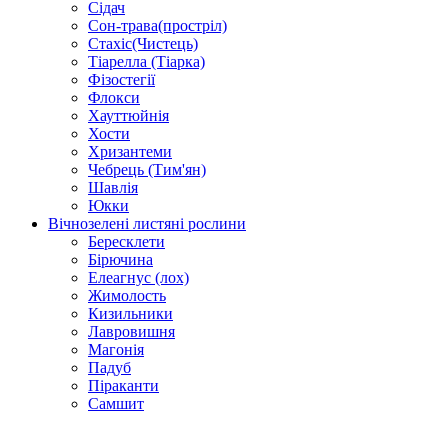
Сідач
Сон-трава(простріл)
Стахіс(Чистець)
Тіарелла (Тіарка)
Фізостегії
Флокси
Хауттюйнія
Хости
Хризантеми
Чебрець (Тим'ян)
Шавлія
Юкки
Вічнозелені листяні рослини
Бересклети
Бірючина
Елеагнус (лох)
Жимолость
Кизильники
Лавровишня
Магонія
Падуб
Піраканти
Самшит