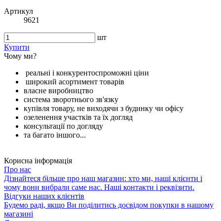
Артикул
9621
шт
Купити
Чому ми?
реальні і конкурентоспроможні ціни
широкий асортимент товарів
власне виробництво
система зворотнього зв'язку
купівля товару, не виходячи з будинку чи офісу
озеленення участків та їх догляд
консультації по догляду
та багато іншого...
Корисна інформація
Про нас
Дізнайтеся більше про наш магазин: хто ми, наші клієнти і
чому вони вибрали саме нас. Наші контакти і реквізити.
Відгуки наших клієнтів
Будемо раді, якщо Ви поділитись досвідом покупки в нашому
магазині