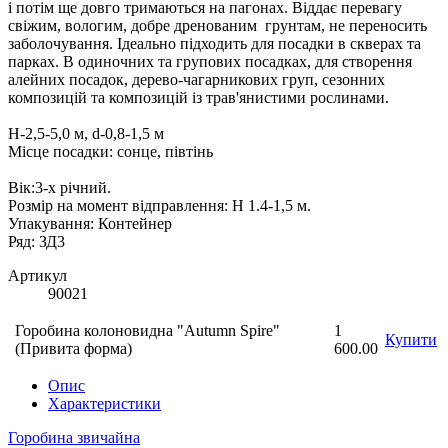
і потім ще довго тримаються на пагонах. Віддає перевагу
свіжим, вологим, добре дренованим грунтам, не переносить
заболочування. Ідеально підходить для посадки в скверах та
парках. В одиночних та групових посадках, для створення
алейних посадок, дерево-чагарникових груп, сезонних
композицій та композицій із трав'янистими рослинами.
Н-2,5-5,0 м, d-0,8-1,5 м
Місце посадки: сонце, півтінь
Вік:3-х річний.
Розмір на момент відправлення: Н 1.4-1,5 м.
Упакування: Контейнер
Ряд: ЗД3
Артикул
90021
Горобина колоновидна "Autumn Spire"
1
Купити
(Привита форма)
600.00
Опис
Характеристики
Горобина звичайна