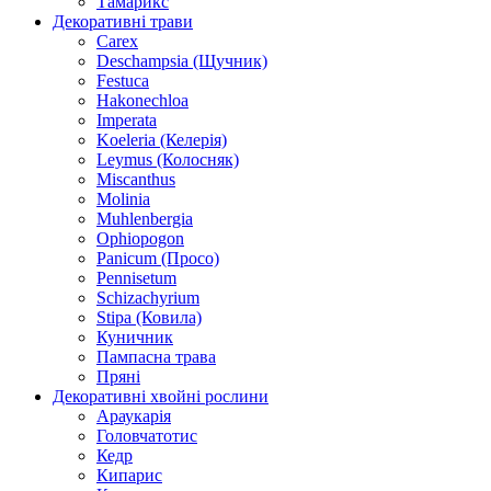
Тамарикс
Декоративні трави
Carex
Deschampsia (Щучник)
Festuca
Hakonechloa
Imperata
Koeleria (Келерія)
Leymus (Колосняк)
Miscanthus
Molinia
Muhlenbergia
Ophiopogon
Panicum (Просо)
Pennisetum
Schizachyrium
Stipa (Ковила)
Куничник
Пампасна трава
Пряні
Декоративні хвойні рослини
Араукарія
Головчатотис
Кедр
Кипарис