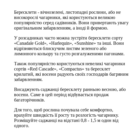
Бересклети - вічнозелені, листопадні рослини, або не
високорослі чагарники, які користуються великою
популярністю серед садівників. Вони привертають увагу
оригінальним забарвленням, а іноді й формою.
У розсадниках часто можна зустріти бересклети сорту
«Canadale Gold», «Harlequin», «Sunshine» та інші. Вони
відрізняються блискучим листям зеленого або
лимонного кольору та густо розгалуженими пагонами.
Також популярністю користуються невеликі чагарники
сортів «Red Cascade», «Compactus» та бересклет
крилатий, які восени радують своїх господарів багряним
забарвленням.
Висаджують саджанці бересклету ранньою весною, або
восени. Саме в цей період відбувається продаж
багаторічників.
Для того, щоб рослина почувала себе комфортно,
врахуйте швидкість її росту та розлогість чагарнику.
Розміщуйте саджанці на відстані 0,8 - 1,5 м один від
одного.