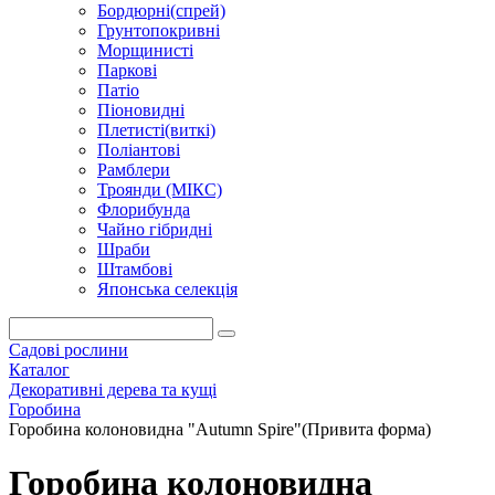
Бордюрні(спрей)
Грунтопокривні
Морщинисті
Паркові
Патіо
Піоновидні
Плетисті(виткі)
Поліантові
Рамблери
Троянди (МІКС)
Флорибунда
Чайно гібридні
Шраби
Штамбові
Японська селекція
Садові рослини
Каталог
Декоративні дерева та кущі
Горобина
Горобина колоновидна "Autumn Spire"(Привита форма)
Горобина колоновидна