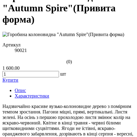
"Autumn Spire"(Привита
форма)
Артикул
90021
(0)
1 600.00
шт
Купити
Опис
Характеристики
Надзвичайно красиве вузько-колоновидне дерево з помірним
темпом зростання. Пагони міцні, прямі, вертикальні. Листя
зелені. На осінь з першою прохолодою листя змінює колір на
яскраво-червоний. Квітне в кінці травня - червні білими
щитковидними суцвіттями. Ягоди не їстівні, яскраво-
оранджевого забарвлення, дозрівають в кінці серпня - вересні,