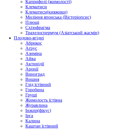
Каприфолі (жимолості)
Клематиси
Клематиси(княжики)
Миління японська (Вістеріопсис)
Плющі
Схізофрагма
Трахелоспермум (Азіатський жасмін)
Плодово-ягідні
Абрикос
Аґрус
Азиміна
Айва
Актинідії
Аронії
Виноград
Вишня
Глід їстівний
Горобина
Груші
Жимолость їстівна
Журавлина
Інжир(фікус)
Ірга
Калина
Каштан їстівний