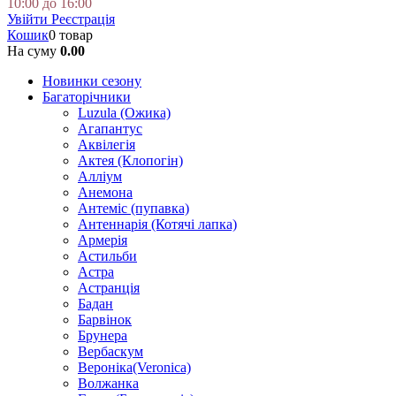
10:00 до 16:00
Увійти
Реєстрація
Кошик
0 товар
На суму
0.00
Новинки сезону
Багаторічники
Luzula (Ожика)
Агапантус
Аквілегія
Актея (Клопогін)
Алліум
Анемона
Антеміс (пупавка)
Антеннарія (Котячі лапка)
Армерія
Астильби
Астра
Астранція
Бадан
Барвінок
Брунера
Вербаскум
Вероніка(Veronica)
Волжанка